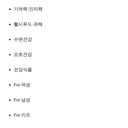
기억력·인지력
헬시푸드·과채
수면건강
요로건강
건강식품
For 여성
For 남성
For 키즈