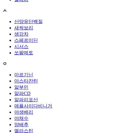
ㅅ
산양유단백질
새싹보리
생강차
스페르미딘
시서스
쏘팔메토
ㅇ
아르기닌
아스타잔틴
알부민
알파CD
알파리포산
애플사이다비니거
야생베리
야채수
양배추
엘라스틴