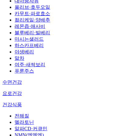
대마종자유
올리브·호두오일
카무트·파로효소
컬리케일·양배추
레몬즙·애사비
블루베리·빌베리
마시는샐러드
하스카프베리
야생베리
말차
여주·새싹보리
푸룬주스
수면건강
요로건강
건강식품
전해질
멜라토닌
알파CD·커큐민
NMN(엔엠엔)