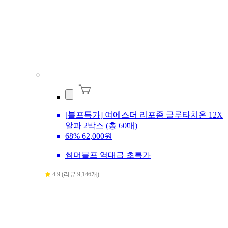
[블프특가] 여에스더 리포좀 글루타치온 12X
알파 2박스 (총 60매)
68%
62,000원
썸머블프 역대급 초특가
4.9 (리뷰 9,146개)