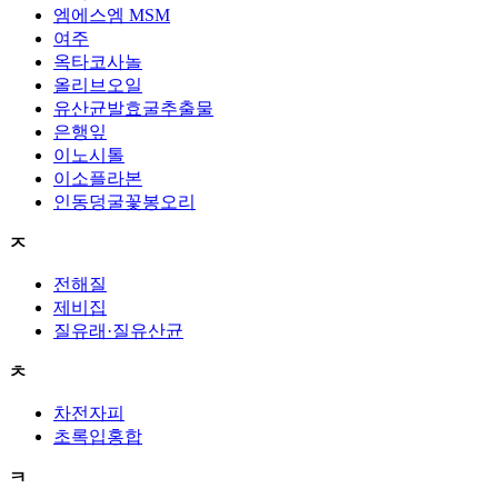
엠에스엠 MSM
여주
옥타코사놀
올리브오일
유산균발효굴추출물
은행잎
이노시톨
이소플라본
인동덩굴꽃봉오리
ㅈ
전해질
제비집
질유래·질유산균
ㅊ
차전자피
초록입홍합
ㅋ