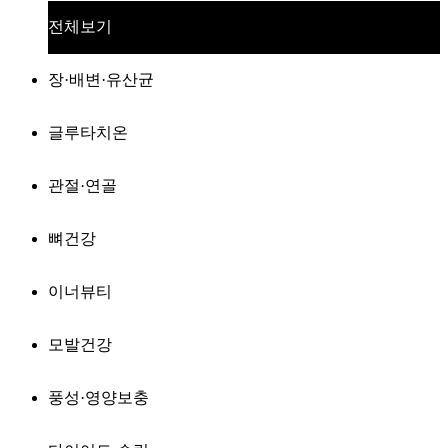
전체보기
장·배변·유산균
글루타치온
관절·연골
뼈건강
이너뷰티
모발건강
풍성·영양보충