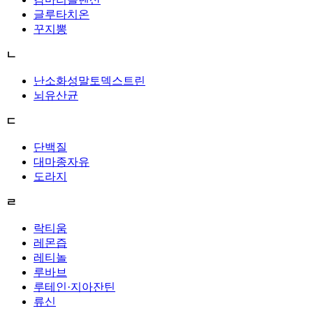
글루타치온
꾸지뽕
ㄴ
난소화성말토덱스트린
뇌유산균
ㄷ
단백질
대마종자유
도라지
ㄹ
락티움
레몬즙
레티놀
루바브
루테인·지아잔틴
류신