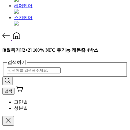
헤어케어
스킨케어
[8월특가][2+2] 100% NFC 유기농 레몬즙 4박스
검색하기
검색
고민별
성분별