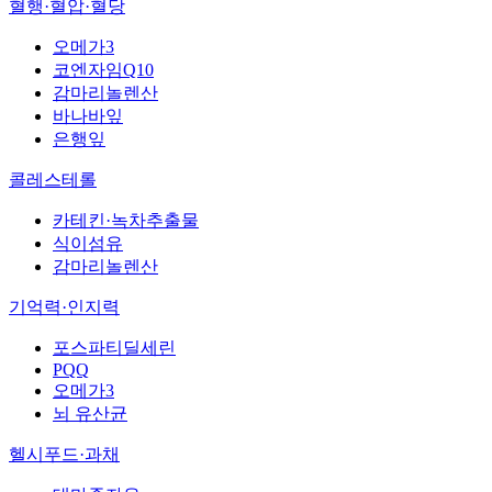
혈행·혈압·혈당
오메가3
코엔자임Q10
감마리놀렌산
바나바잎
은행잎
콜레스테롤
카테킨·녹차추출물
식이섬유
감마리놀렌산
기억력·인지력
포스파티딜세린
PQQ
오메가3
뇌 유산균
헬시푸드·과채