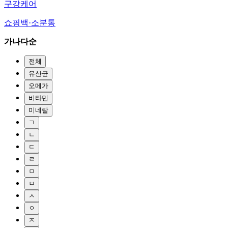
구강케어
쇼핑백·소분통
가나다순
전체
유산균
오메가
비타민
미네랄
ㄱ
ㄴ
ㄷ
ㄹ
ㅁ
ㅂ
ㅅ
ㅇ
ㅈ