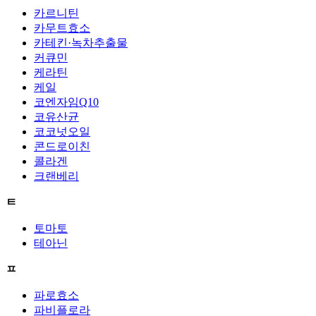
카르니틴
카무트효소
카테킨·녹차추출물
커큐민
케라틴
케일
코엔자임Q10
코유산균
코코넛오일
콘드로이친
콜라겐
크랜베리
ㅌ
토마토
테아닌
ㅍ
파로효소
파비플로라