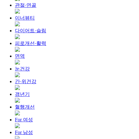
관절·연골
이너뷰티
다이어트·슬림
피로개선·활력
면역
눈건강
간·위건강
갱년기
혈행개선
For 여성
For 남성