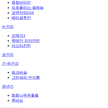
종합비타민
프로폴리스·셀레늄
코엔자임Q10
베타글루칸
눈건강
오메가3
루테인·지아잔틴
아스타잔틴
코건강
간·위건강
밀크씨슬
그린세라·꾸지뽕
갱년기
회화나무추출물
루바브