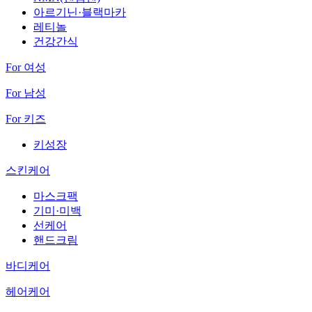
아르기닌·블랙마카
레티놀
건강간식
For 여성
For 남성
For 키즈
키성장
스킨케어
마스크팩
기미·미백
선케어
핸드크림
바디케어
헤어케어