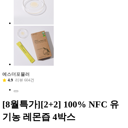
에스더포뮬러
4.9
리뷰 604건
[8월특가][2+2] 100% NFC 유
기농 레몬즙 4박스