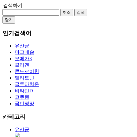
검색하기
취소
검색
닫기
인기검색어
유산균
마그네슘
오메가3
콜라겐
콘드로이친
멜라토닌
글루타치온
비타민D
코큐텐
국민영양
카테고리
유산균