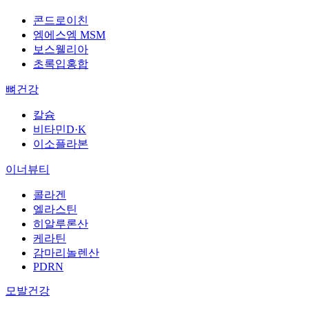
콘드로이친
엠에스엠 MSM
보스웰리아
초록입홍합
뼈건강
칼슘
비타민D·K
이소플라본
이너뷰티
콜라겐
엘라스틴
히알루론산
케라틴
감마리놀렌산
PDRN
모발건강