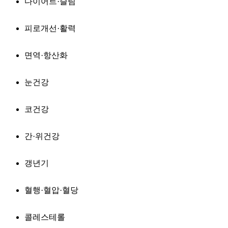
다이어트·슬림
피로개선·활력
면역·항산화
눈건강
코건강
간·위건강
갱년기
혈행·혈압·혈당
콜레스테롤