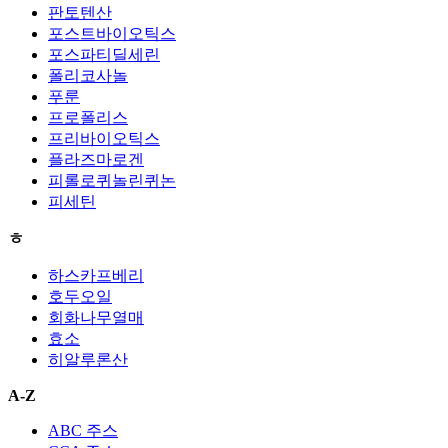
판토텐산
포스트바이오틱스
포스파티딜세린
폴리코사놀
푸룬
프로폴리스
프리바이오틱스
플라즈마로겐
피롤로퀴놀린퀴논
피세틴
ㅎ
하스카프베리
호두오일
회화나무열매
효소
히알루론산
A-Z
ABC 주스