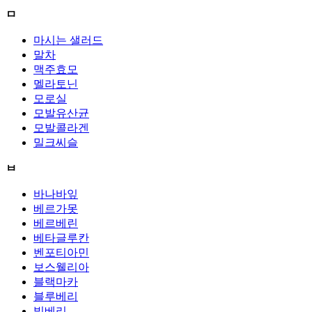
ㅁ
마시는 샐러드
말차
맥주효모
멜라토닌
모로실
모발유산균
모발콜라겐
밀크씨슬
ㅂ
바나바잎
베르가못
베르베린
베타글루칸
벤포티아민
보스웰리아
블랙마카
블루베리
빌베리