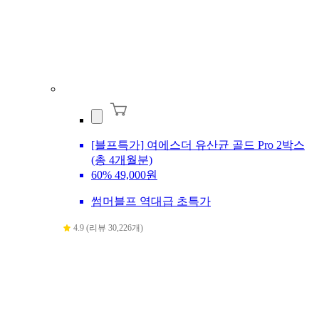
[블프특가] 여에스더 유산균 골드 Pro 2박스
(총 4개월분)
60%
49,000원
썸머블프 역대급 초특가
4.9 (리뷰 30,226개)