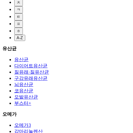
ㅊ
ㅋ
ㅌ
ㅍ
ㅎ
A-Z
유산균
유산균
다이어트유산균
질유래·질유산균
구강유래유산균
뇌유산균
코유산균
모발유산균
부스터+
오메가
오메가3
감마리놀렌산