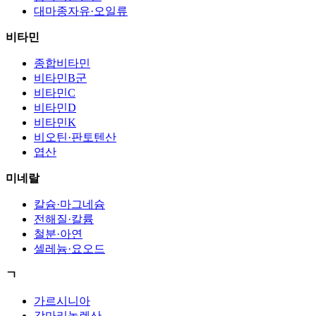
대마종자유·오일류
비타민
종합비타민
비타민B군
비타민C
비타민D
비타민K
비오틴·판토텐산
엽산
미네랄
칼슘·마그네슘
전해질·칼륨
철분·아연
셀레늄·요오드
ㄱ
가르시니아
감마리놀렌산