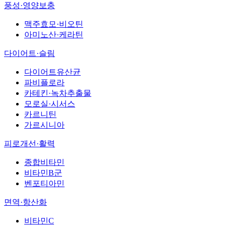
풍성·영양보충
맥주효모·비오틴
아미노산·케라틴
다이어트·슬림
다이어트유산균
파비플로라
카테킨·녹차추출물
모로실·시서스
카르니틴
가르시니아
피로개선·활력
종합비타민
비타민B군
벤포티아민
면역·항산화
비타민C