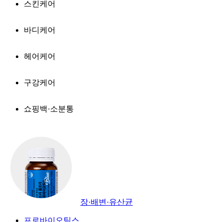
스킨케어
바디케어
헤어케어
구강케어
쇼핑백·소분통
장·배변·유산균
프로바이오틱스