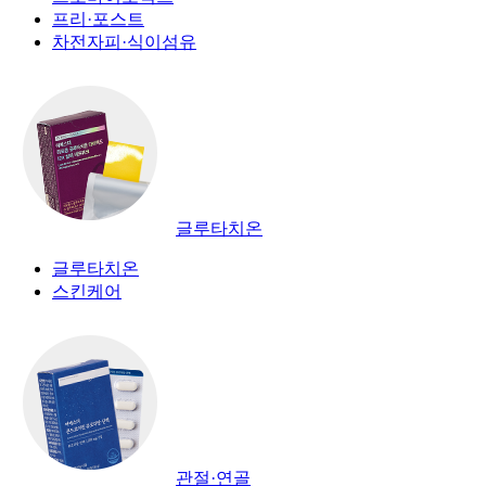
프리·포스트
차전자피·식이섬유
글루타치온
글루타치온
스킨케어
관절·연골