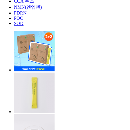
CCA 주스
NMN(엔엠엔)
PDRN
PQQ
SOD