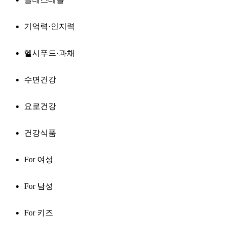
기억력·인지력
헬시푸드·과채
수면건강
요로건강
건강식품
For 여성
For 남성
For 키즈