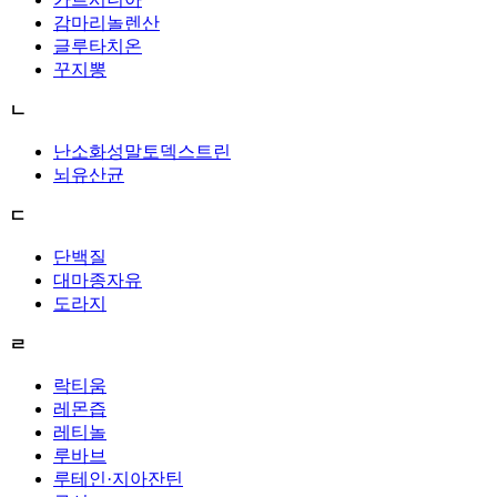
감마리놀렌산
글루타치온
꾸지뽕
ㄴ
난소화성말토덱스트린
뇌유산균
ㄷ
단백질
대마종자유
도라지
ㄹ
락티움
레몬즙
레티놀
루바브
루테인·지아잔틴