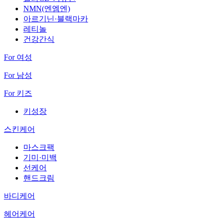
NMN(엔엠엔)
아르기닌·블랙마카
레티놀
건강간식
For 여성
For 남성
For 키즈
키성장
스킨케어
마스크팩
기미·미백
선케어
핸드크림
바디케어
헤어케어