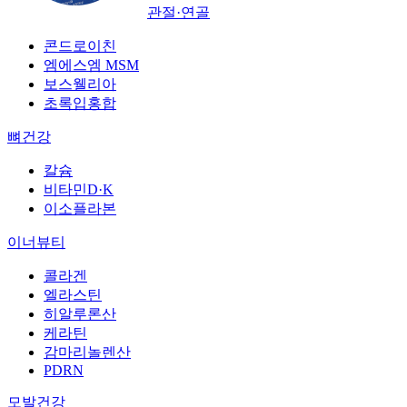
관절·연골
콘드로이친
엠에스엠 MSM
보스웰리아
초록입홍합
뼈건강
칼슘
비타민D·K
이소플라본
이너뷰티
콜라겐
엘라스틴
히알루론산
케라틴
감마리놀렌산
PDRN
모발건강