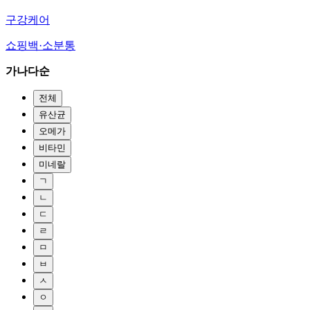
구강케어
쇼핑백·소분통
가나다순
전체
유산균
오메가
비타민
미네랄
ㄱ
ㄴ
ㄷ
ㄹ
ㅁ
ㅂ
ㅅ
ㅇ