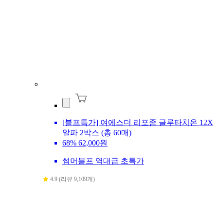
[블프특가] 여에스더 리포좀 글루타치온 12X
알파 2박스 (총 60매)
68%
62,000원
썸머블프 역대급 초특가
4.9 (리뷰 9,109개)