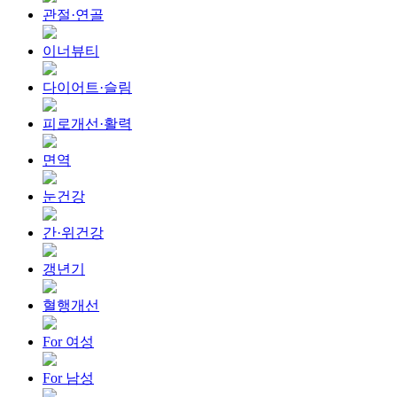
관절·연골
이너뷰티
다이어트·슬림
피로개선·활력
면역
눈건강
간·위건강
갱년기
혈행개선
For 여성
For 남성