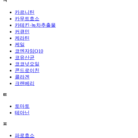
ㅋ
카르니틴
카무트효소
카테킨·녹차추출물
커큐민
케라틴
케일
코엔자임Q10
코유산균
코코넛오일
콘드로이친
콜라겐
크랜베리
ㅌ
토마토
테아닌
ㅍ
파로효소