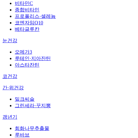
비타민C
종합비타민
프로폴리스·셀레늄
코엔자임Q10
베타글루칸
눈건강
오메가3
루테인·지아잔틴
아스타잔틴
코건강
간·위건강
밀크씨슬
그린세라·꾸지뽕
갱년기
회화나무추출물
루바브