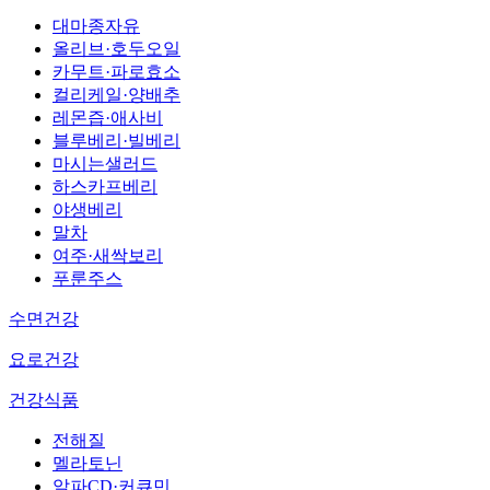
대마종자유
올리브·호두오일
카무트·파로효소
컬리케일·양배추
레몬즙·애사비
블루베리·빌베리
마시는샐러드
하스카프베리
야생베리
말차
여주·새싹보리
푸룬주스
수면건강
요로건강
건강식품
전해질
멜라토닌
알파CD·커큐민