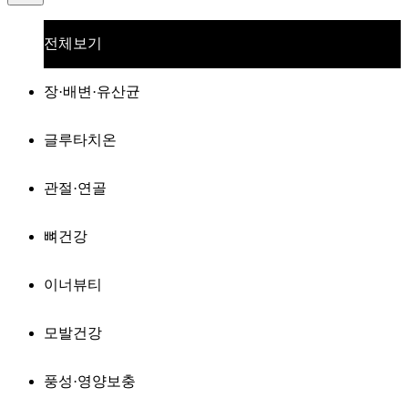
전체보기
장·배변·유산균
글루타치온
관절·연골
뼈건강
이너뷰티
모발건강
풍성·영양보충