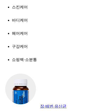
스킨케어
바디케어
헤어케어
구강케어
쇼핑백·소분통
장·배변·유산균