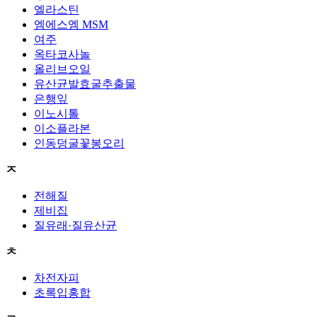
엘라스틴
엠에스엠 MSM
여주
옥타코사놀
올리브오일
유산균발효굴추출물
은행잎
이노시톨
이소플라본
인동덩굴꽃봉오리
ㅈ
전해질
제비집
질유래·질유산균
ㅊ
차전자피
초록입홍합