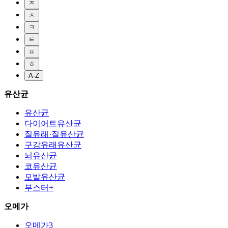
ㅈ
ㅊ
ㅋ
ㅌ
ㅍ
ㅎ
A-Z
유산균
유산균
다이어트유산균
질유래·질유산균
구강유래유산균
뇌유산균
코유산균
모발유산균
부스터+
오메가
오메가3