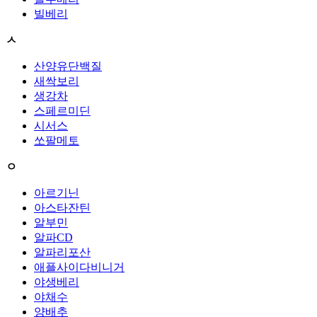
빌베리
ㅅ
산양유단백질
새싹보리
생강차
스페르미딘
시서스
쏘팔메토
ㅇ
아르기닌
아스타잔틴
알부민
알파CD
알파리포산
애플사이다비니거
야생베리
야채수
양배추