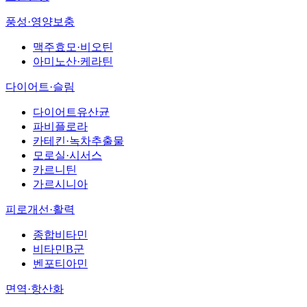
풍성·영양보충
맥주효모·비오틴
아미노산·케라틴
다이어트·슬림
다이어트유산균
파비플로라
카테킨·녹차추출물
모로실·시서스
카르니틴
가르시니아
피로개선·활력
종합비타민
비타민B군
벤포티아민
면역·항산화