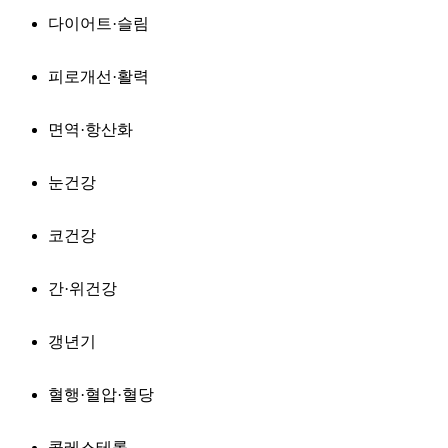
다이어트·슬림
피로개선·활력
면역·항산화
눈건강
코건강
간·위건강
갱년기
혈행·혈압·혈당
콜레스테롤