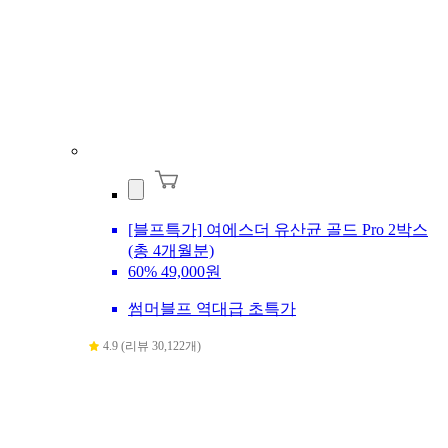
[블프특가] 여에스더 유산균 골드 Pro 2박스
(총 4개월분)
60%
49,000원
썸머블프 역대급 초특가
4.9 (리뷰 30,122개)