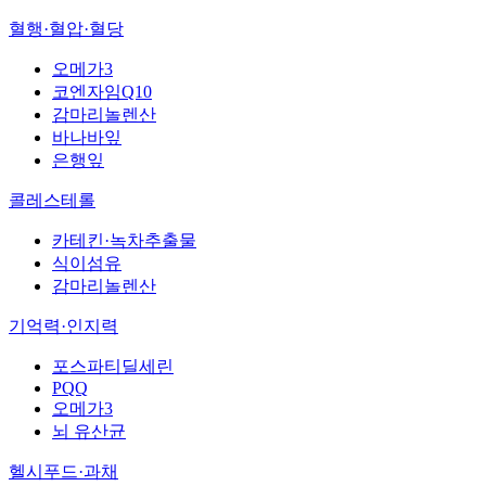
혈행·혈압·혈당
오메가3
코엔자임Q10
감마리놀렌산
바나바잎
은행잎
콜레스테롤
카테킨·녹차추출물
식이섬유
감마리놀렌산
기억력·인지력
포스파티딜세린
PQQ
오메가3
뇌 유산균
헬시푸드·과채