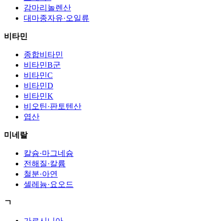
감마리놀렌산
대마종자유·오일류
비타민
종합비타민
비타민B군
비타민C
비타민D
비타민K
비오틴·판토텐산
엽산
미네랄
칼슘·마그네슘
전해질·칼륨
철분·아연
셀레늄·요오드
ㄱ
가르시니아