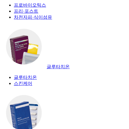
프로바이오틱스
프리·포스트
차전자피·식이섬유
글루타치온
글루타치온
스킨케어