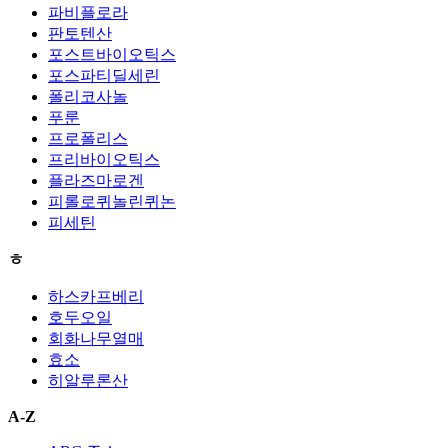
파비플로라
판토텐산
포스트바이오틱스
포스파티딜세린
폴리코사놀
푸룬
프로폴리스
프리바이오틱스
플라즈마로겐
피롤로퀴놀린퀴논
피세틴
ㅎ
하스카프베리
호두오일
회화나무열매
효소
히알루론산
A-Z