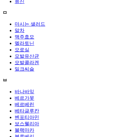
류신
ㅁ
마시는 샐러드
말차
맥주효모
멜라토닌
모로실
모발유산균
모발콜라겐
밀크씨슬
ㅂ
바나바잎
베르가못
베르베린
베타글루칸
벤포티아민
보스웰리아
블랙마카
블루베리