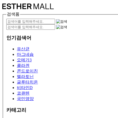
검색폼
인기검색어
유산균
마그네슘
오메가3
콜라겐
콘드로이친
멜라토닌
글루타치온
비타민D
코큐텐
국민영양
카테고리