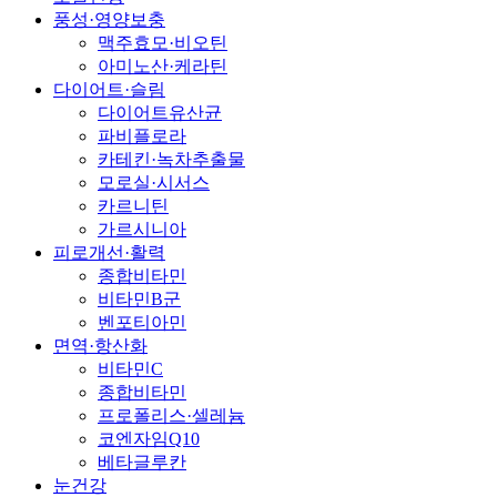
풍성·영양보충
맥주효모·비오틴
아미노산·케라틴
다이어트·슬림
다이어트유산균
파비플로라
카테킨·녹차추출물
모로실·시서스
카르니틴
가르시니아
피로개선·활력
종합비타민
비타민B군
벤포티아민
면역·항산화
비타민C
종합비타민
프로폴리스·셀레늄
코엔자임Q10
베타글루칸
눈건강