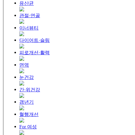
유산균
관절·연골
이너뷰티
다이어트·슬림
피로개선·활력
면역
눈건강
간·위건강
갱년기
혈행개선
For 여성