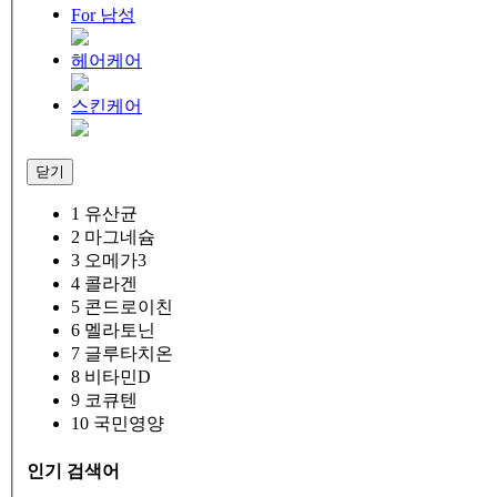
For 남성
헤어케어
스킨케어
닫기
1
유산균
2
마그네슘
3
오메가3
4
콜라겐
5
콘드로이친
6
멜라토닌
7
글루타치온
8
비타민D
9
코큐텐
10
국민영양
인기 검색어