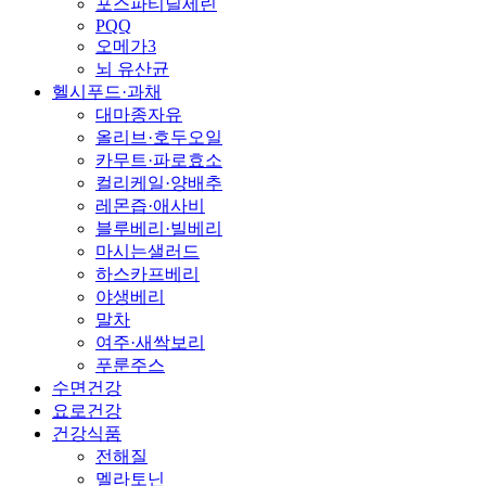
포스파티딜세린
PQQ
오메가3
뇌 유산균
헬시푸드·과채
대마종자유
올리브·호두오일
카무트·파로효소
컬리케일·양배추
레몬즙·애사비
블루베리·빌베리
마시는샐러드
하스카프베리
야생베리
말차
여주·새싹보리
푸룬주스
수면건강
요로건강
건강식품
전해질
멜라토닌