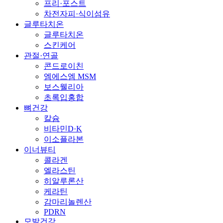
프리·포스트
차전자피·식이섬유
글루타치온
글루타치온
스킨케어
관절·연골
콘드로이친
엠에스엠 MSM
보스웰리아
초록입홍합
뼈건강
칼슘
비타민D·K
이소플라본
이너뷰티
콜라겐
엘라스틴
히알루론산
케라틴
감마리놀렌산
PDRN
모발건강