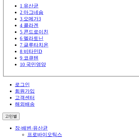
1
유산균
2
마그네슘
3
오메가3
4
콜라겐
5
콘드로이친
6
멜라토닌
7
글루타치온
8
비타민D
9
코큐텐
10
국민영양
로그인
회원가입
고객센터
해외배송
고민별
장·배변·유산균
프로바이오틱스