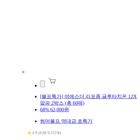
[블프특가] 여에스더 리포좀 글루타치온 12X
알파 2박스 (총 60매)
68%
62,000원
썸머블프 역대급 초특가
4.9 (리뷰 9,112개)