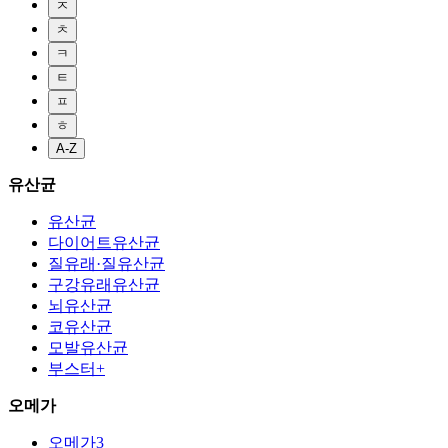
ㅈ
ㅊ
ㅋ
ㅌ
ㅍ
ㅎ
A-Z
유산균
유산균
다이어트유산균
질유래·질유산균
구강유래유산균
뇌유산균
코유산균
모발유산균
부스터+
오메가
오메가3