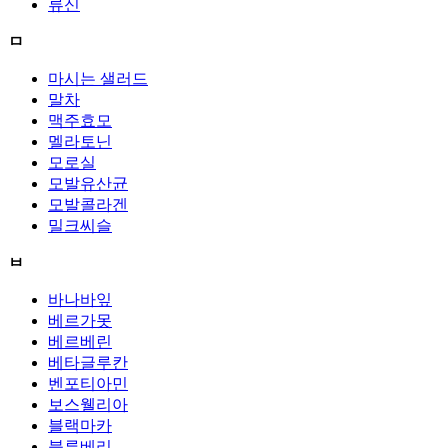
류신
ㅁ
마시는 샐러드
말차
맥주효모
멜라토닌
모로실
모발유산균
모발콜라겐
밀크씨슬
ㅂ
바나바잎
베르가못
베르베린
베타글루칸
벤포티아민
보스웰리아
블랙마카
블루베리