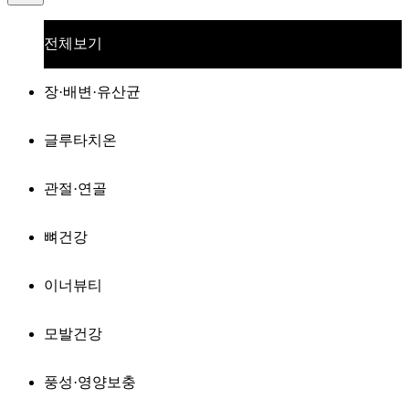
전체보기
장·배변·유산균
글루타치온
관절·연골
뼈건강
이너뷰티
모발건강
풍성·영양보충