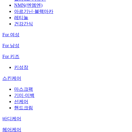
NMN(엔엠엔)
아르기닌·블랙마카
레티놀
건강간식
For 여성
For 남성
For 키즈
키성장
스킨케어
마스크팩
기미·미백
선케어
핸드크림
바디케어
헤어케어