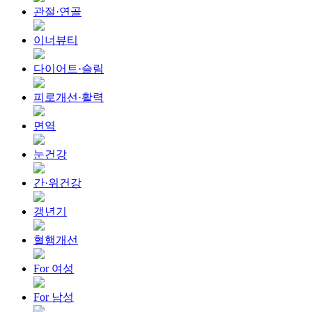
관절·연골
이너뷰티
다이어트·슬림
피로개선·활력
면역
눈건강
간·위건강
갱년기
혈행개선
For 여성
For 남성