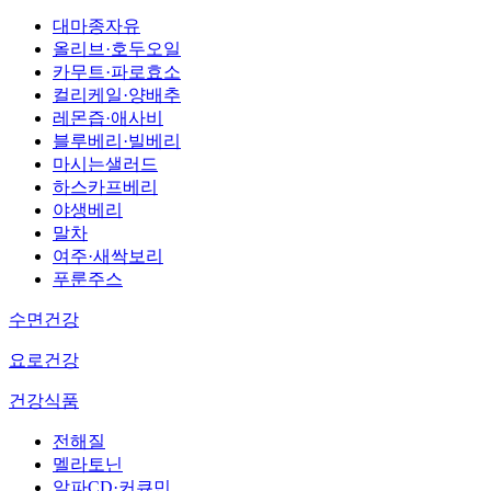
대마종자유
올리브·호두오일
카무트·파로효소
컬리케일·양배추
레몬즙·애사비
블루베리·빌베리
마시는샐러드
하스카프베리
야생베리
말차
여주·새싹보리
푸룬주스
수면건강
요로건강
건강식품
전해질
멜라토닌
알파CD·커큐민