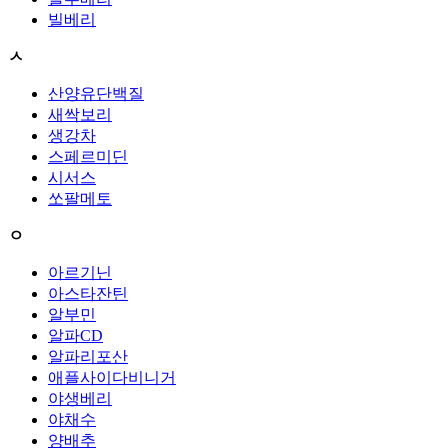
빌베리
ㅅ
산양유단백질
새싹보리
생강차
스페르미딘
시서스
쏘팔메토
ㅇ
아르기닌
아스타잔틴
알부민
알파CD
알파리포산
애플사이다비니거
야생베리
야채수
양배추