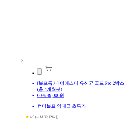
[블프특가] 여에스더 유산균 골드 Pro 2박스
(총 4개월분)
60%
49,000원
썸머블프 역대급 초특가
4.9 (리뷰 30,126개)