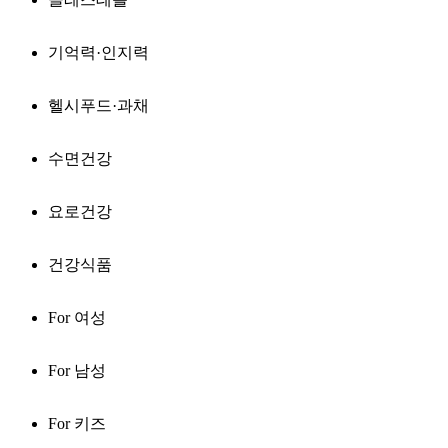
기억력·인지력
헬시푸드·과채
수면건강
요로건강
건강식품
For 여성
For 남성
For 키즈