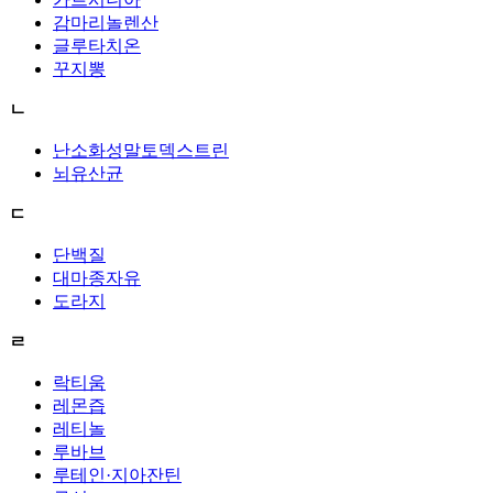
감마리놀렌산
글루타치온
꾸지뽕
ㄴ
난소화성말토덱스트린
뇌유산균
ㄷ
단백질
대마종자유
도라지
ㄹ
락티움
레몬즙
레티놀
루바브
루테인·지아잔틴