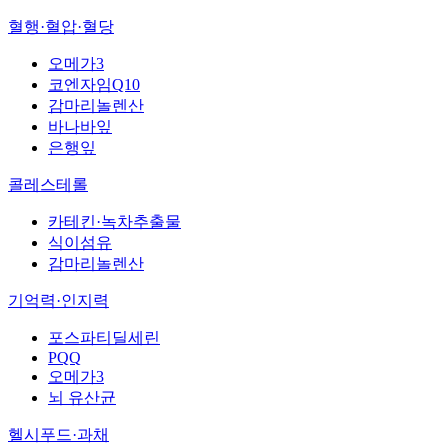
혈행·혈압·혈당
오메가3
코엔자임Q10
감마리놀렌산
바나바잎
은행잎
콜레스테롤
카테킨·녹차추출물
식이섬유
감마리놀렌산
기억력·인지력
포스파티딜세린
PQQ
오메가3
뇌 유산균
헬시푸드·과채