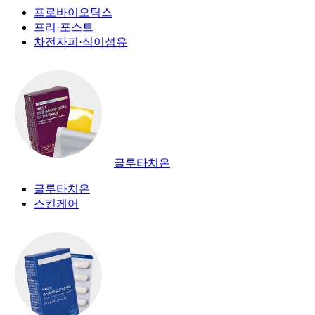
프로바이오틱스
프리·포스트
차전자피·식이섬유
글루타치온
글루타치온
스킨케어