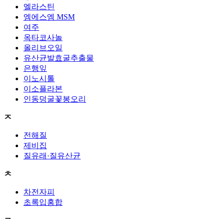
엘라스틴
엠에스엠 MSM
여주
옥타코사놀
올리브오일
유산균발효굴추출물
은행잎
이노시톨
이소플라본
인동덩굴꽃봉오리
ㅈ
전해질
제비집
질유래·질유산균
ㅊ
차전자피
초록입홍합