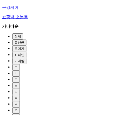
구강케어
쇼핑백·소분통
가나다순
전체
유산균
오메가
비타민
미네랄
ㄱ
ㄴ
ㄷ
ㄹ
ㅁ
ㅂ
ㅅ
ㅇ