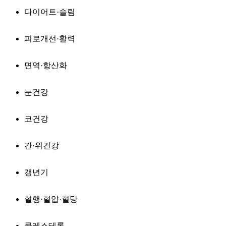
다이어트·슬림
피로개선·활력
면역·항산화
눈건강
코건강
간·위건강
갱년기
혈행·혈압·혈당
콜레스테롤