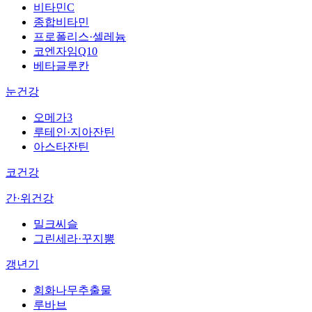
비타민C
종합비타민
프로폴리스·셀레늄
코엔자임Q10
베타글루칸
눈건강
오메가3
루테인·지아잔틴
아스타잔틴
코건강
간·위건강
밀크씨슬
그린세라·꾸지뽕
갱년기
회화나무추출물
루바브