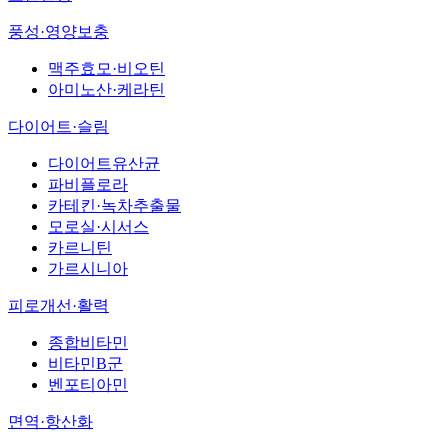
풍성·영양보충
맥주효모·비오틴
아미노산·케라틴
다이어트·슬림
다이어트유산균
파비플로라
카테킨·녹차추출물
모로실·시서스
카르니틴
가르시니아
피로개선·활력
종합비타민
비타민B군
벤포티아민
면역·항산화