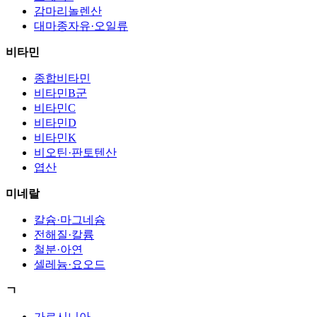
감마리놀렌산
대마종자유·오일류
비타민
종합비타민
비타민B군
비타민C
비타민D
비타민K
비오틴·판토텐산
엽산
미네랄
칼슘·마그네슘
전해질·칼륨
철분·아연
셀레늄·요오드
ㄱ
가르시니아