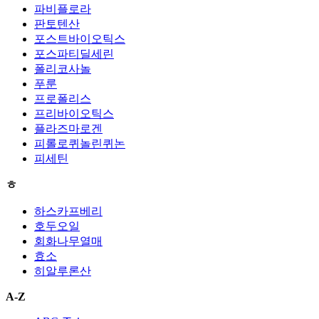
파비플로라
판토텐산
포스트바이오틱스
포스파티딜세린
폴리코사놀
푸룬
프로폴리스
프리바이오틱스
플라즈마로겐
피롤로퀴놀린퀴논
피세틴
ㅎ
하스카프베리
호두오일
회화나무열매
효소
히알루론산
A-Z