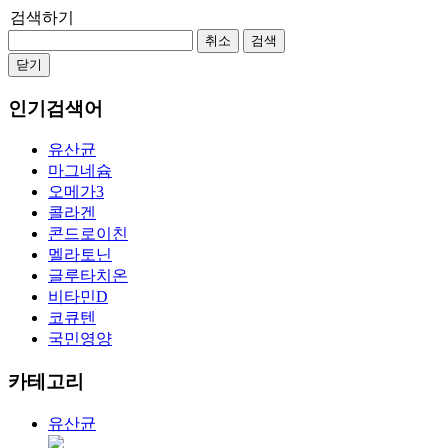
검색하기
취소
검색
닫기
인기검색어
유산균
마그네슘
오메가3
콜라겐
콘드로이친
멜라토닌
글루타치온
비타민D
코큐텐
국민영양
카테고리
유산균