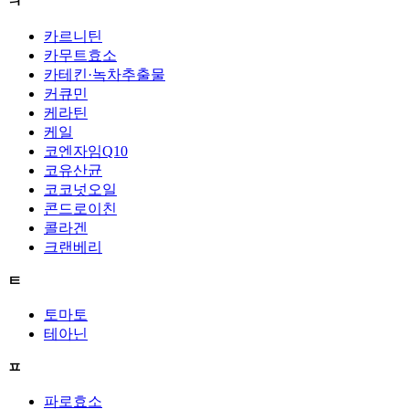
ㅋ
카르니틴
카무트효소
카테킨·녹차추출물
커큐민
케라틴
케일
코엔자임Q10
코유산균
코코넛오일
콘드로이친
콜라겐
크랜베리
ㅌ
토마토
테아닌
ㅍ
파로효소