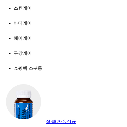
스킨케어
바디케어
헤어케어
구강케어
쇼핑백·소분통
장·배변·유산균