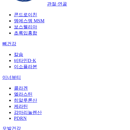
관절·연골
콘드로이친
엠에스엠 MSM
보스웰리아
초록입홍합
뼈건강
칼슘
비타민D·K
이소플라본
이너뷰티
콜라겐
엘라스틴
히알루론산
케라틴
감마리놀렌산
PDRN
모발건강