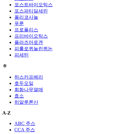
포스트바이오틱스
포스파티딜세린
폴리코사놀
푸룬
프로폴리스
프리바이오틱스
플라즈마로겐
피롤로퀴놀린퀴논
피세틴
ㅎ
하스카프베리
호두오일
회화나무열매
효소
히알루론산
A-Z
ABC 주스
CCA 주스