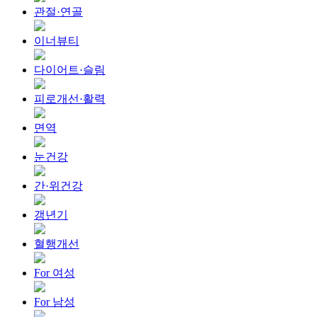
관절·연골
이너뷰티
다이어트·슬림
피로개선·활력
면역
눈건강
간·위건강
갱년기
혈행개선
For 여성
For 남성