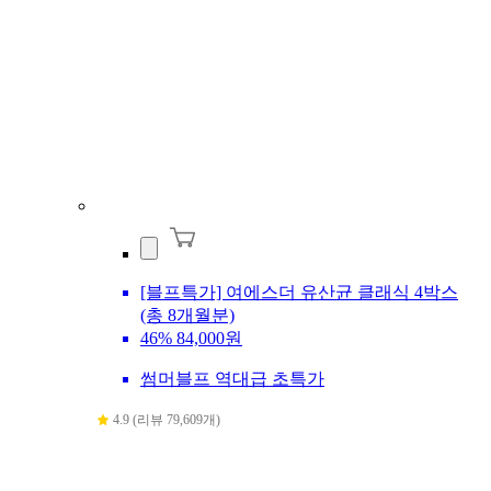
[블프특가] 여에스더 유산균 클래식 4박스
(총 8개월분)
46%
84,000원
썸머블프 역대급 초특가
4.9 (리뷰 79,609개)