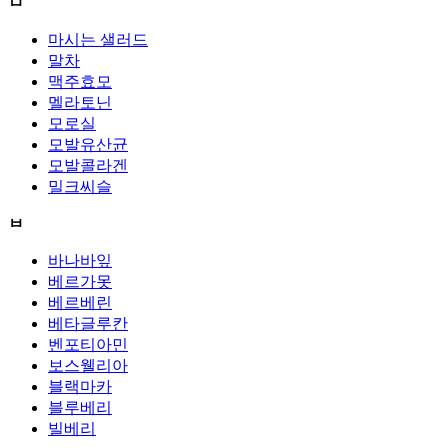
ㅁ
마시는 샐러드
말차
맥주효모
멜라토닌
모로실
모발유산균
모발콜라겐
밀크씨슬
ㅂ
바나바잎
베르가못
베르베린
베타글루칸
벤포티아민
보스웰리아
블랙마카
블루베리
빌베리