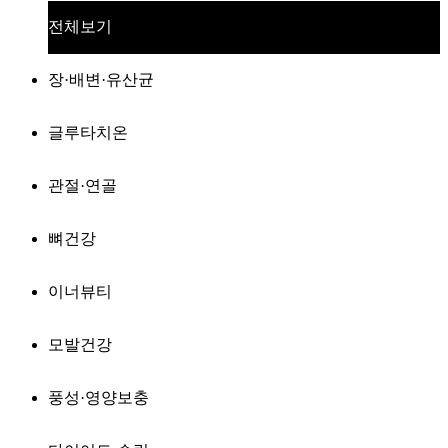
전체보기
장·배변·유산균
글루타치온
관절·연골
뼈건강
이너뷰티
모발건강
풍성·영양보충