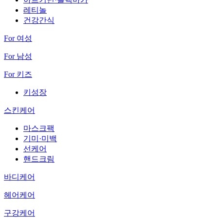
레티놀
건강간식
For 여성
For 남성
For 키즈
키성장
스킨케어
마스크팩
기미·미백
선케어
핸드크림
바디케어
헤어케어
구강케어