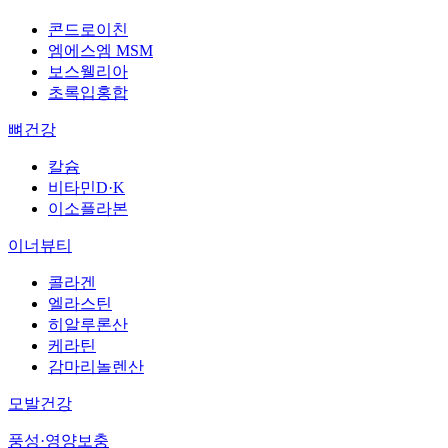
콘드로이친
엠에스엠 MSM
보스웰리아
초록입홍합
뼈건강
칼슘
비타민D·K
이소플라본
이너뷰티
콜라겐
엘라스틴
히알루론산
케라틴
감마리놀렌산
모발건강
풍성·영양보충