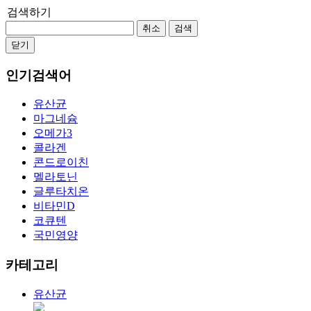
검색하기
취소
검색
닫기
인기검색어
유산균
마그네슘
오메가3
콜라겐
콘드로이친
멜라토닌
글루타치온
비타민D
코큐텐
국민영양
카테고리
유산균