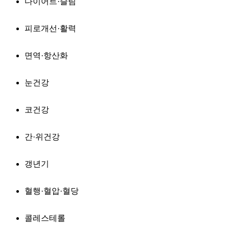
다이어트·슬림
피로개선·활력
면역·항산화
눈건강
코건강
간·위건강
갱년기
혈행·혈압·혈당
콜레스테롤