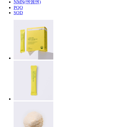
NMN(엔엠엔)
PQQ
SOD