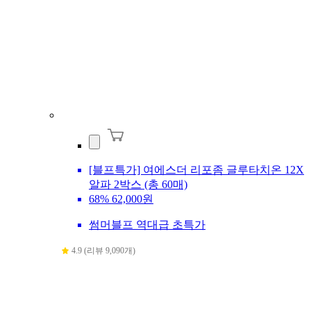
[블프특가] 여에스더 리포좀 글루타치온 12X
알파 2박스 (총 60매)
68%
62,000원
썸머블프 역대급 초특가
4.9 (리뷰 9,090개)