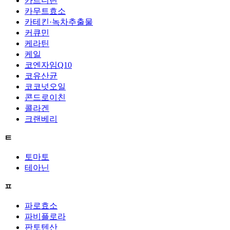
카르니틴
카무트효소
카테킨·녹차추출물
커큐민
케라틴
케일
코엔자임Q10
코유산균
코코넛오일
콘드로이친
콜라겐
크랜베리
ㅌ
토마토
테아닌
ㅍ
파로효소
파비플로라
판토텐산