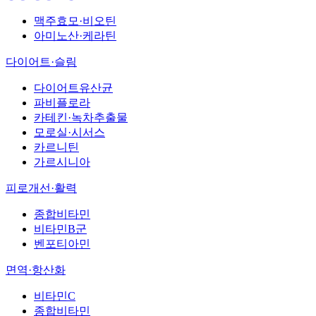
맥주효모·비오틴
아미노산·케라틴
다이어트·슬림
다이어트유산균
파비플로라
카테킨·녹차추출물
모로실·시서스
카르니틴
가르시니아
피로개선·활력
종합비타민
비타민B군
벤포티아민
면역·항산화
비타민C
종합비타민