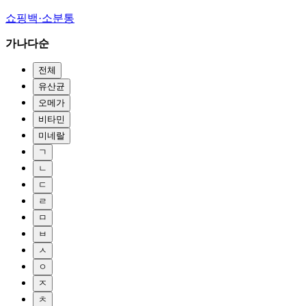
쇼핑백·소분통
가나다순
전체
유산균
오메가
비타민
미네랄
ㄱ
ㄴ
ㄷ
ㄹ
ㅁ
ㅂ
ㅅ
ㅇ
ㅈ
ㅊ