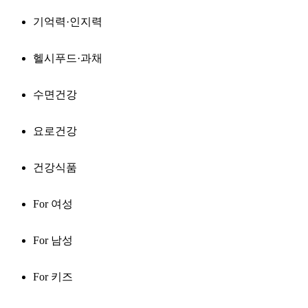
기억력·인지력
헬시푸드·과채
수면건강
요로건강
건강식품
For 여성
For 남성
For 키즈