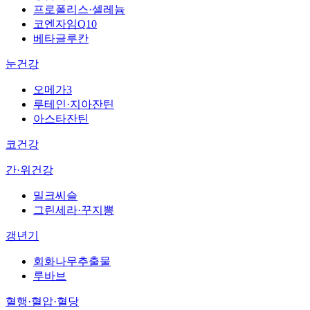
프로폴리스·셀레늄
코엔자임Q10
베타글루칸
눈건강
오메가3
루테인·지아잔틴
아스타잔틴
코건강
간·위건강
밀크씨슬
그린세라·꾸지뽕
갱년기
회화나무추출물
루바브
혈행·혈압·혈당