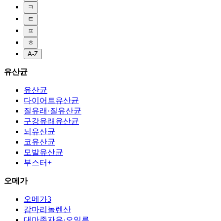
ㅋ
ㅌ
ㅍ
ㅎ
A-Z
유산균
유산균
다이어트유산균
질유래·질유산균
구강유래유산균
뇌유산균
코유산균
모발유산균
부스터+
오메가
오메가3
감마리놀렌산
대마종자유·오일류