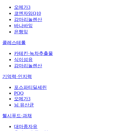
오메가3
코엔자임Q10
감마리놀렌산
바나바잎
은행잎
콜레스테롤
카테킨·녹차추출물
식이섬유
감마리놀렌산
기억력·인지력
포스파티딜세린
PQQ
오메가3
뇌 유산균
헬시푸드·과채
대마종자유