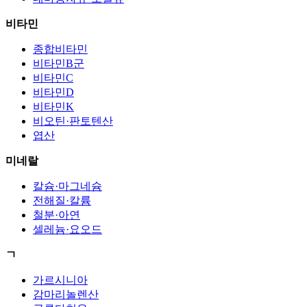
비타민
종합비타민
비타민B군
비타민C
비타민D
비타민K
비오틴·판토텐산
엽산
미네랄
칼슘·마그네슘
전해질·칼륨
철분·아연
셀레늄·요오드
ㄱ
가르시니아
감마리놀렌산