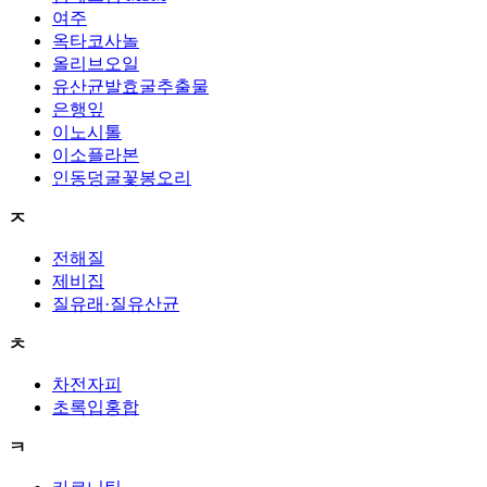
여주
옥타코사놀
올리브오일
유산균발효굴추출물
은행잎
이노시톨
이소플라본
인동덩굴꽃봉오리
ㅈ
전해질
제비집
질유래·질유산균
ㅊ
차전자피
초록입홍합
ㅋ