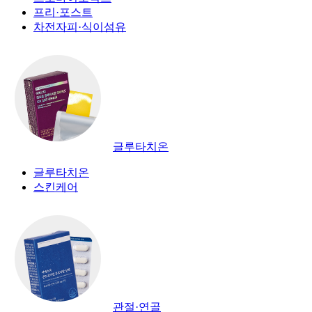
프리·포스트
차전자피·식이섬유
글루타치온
글루타치온
스킨케어
관절·연골