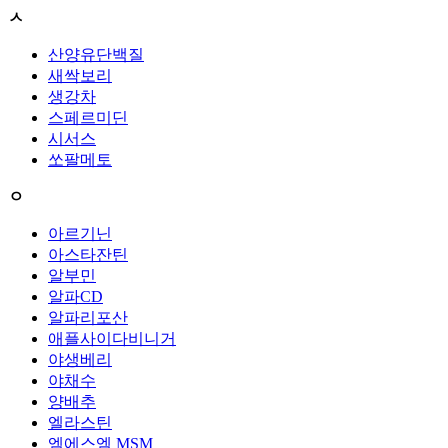
ㅅ
산양유단백질
새싹보리
생강차
스페르미딘
시서스
쏘팔메토
ㅇ
아르기닌
아스타잔틴
알부민
알파CD
알파리포산
애플사이다비니거
야생베리
야채수
양배추
엘라스틴
엠에스엠 MSM