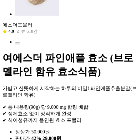
에스더포뮬러
4.9
리뷰 610건
여에스더 파인애플 효소 (브로
멜라인 함유 효소식품)
가볍고 산뜻하게 시작하는 하루의 비밀! 파인애플추출분말(브
로멜라인 함유)
✔ 총 내용량(90g) 당 9,000 mg 함량 배합
✔ 정제효소 없이 정직하게 완성
✔ 식이섬유까지 올인원 효소 포뮬러
정상가 50,000원
판매가
42%
29,000원