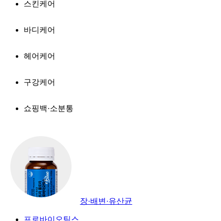
스킨케어
바디케어
헤어케어
구강케어
쇼핑백·소분통
장·배변·유산균
프로바이오틱스