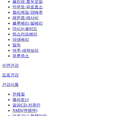
올리브·호두오일
카무트·파로효소
컬리케일·양배추
레몬즙·애사비
블루베리·빌베리
마시는샐러드
하스카프베리
야생베리
말차
여주·새싹보리
푸룬주스
수면건강
요로건강
건강식품
전해질
멜라토닌
알파CD·커큐민
NMN(엔엠엔)
아르기닌·블랙마카