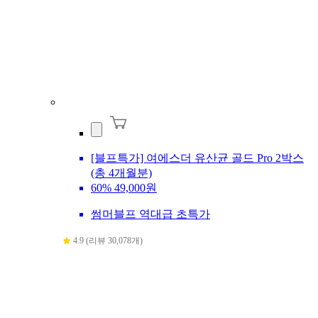
[블프특가] 여에스더 유산균 골드 Pro 2박스
(총 4개월분)
60%
49,000원
썸머블프 역대급 초특가
4.9 (리뷰 30,078개)