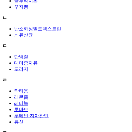
글루타치온
꾸지뽕
ㄴ
난소화성말토덱스트린
뇌유산균
ㄷ
단백질
대마종자유
도라지
ㄹ
락티움
레몬즙
레티놀
루바브
루테인·지아잔틴
류신