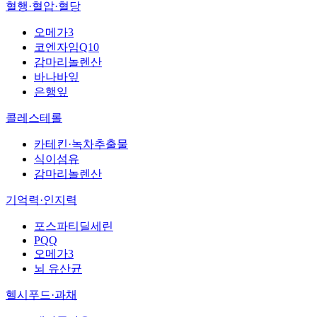
혈행·혈압·혈당
오메가3
코엔자임Q10
감마리놀렌산
바나바잎
은행잎
콜레스테롤
카테킨·녹차추출물
식이섬유
감마리놀렌산
기억력·인지력
포스파티딜세린
PQQ
오메가3
뇌 유산균
헬시푸드·과채