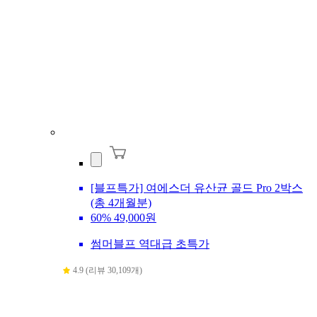
[블프특가] 여에스더 유산균 골드 Pro 2박스
(총 4개월분)
60%
49,000원
썸머블프 역대급 초특가
4.9 (리뷰 30,109개)