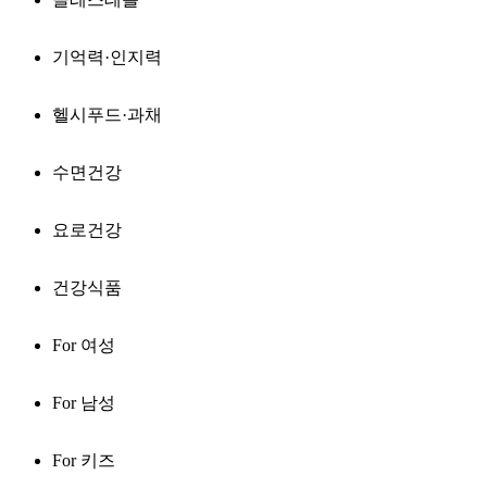
기억력·인지력
헬시푸드·과채
수면건강
요로건강
건강식품
For 여성
For 남성
For 키즈