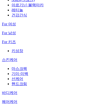
아르기닌·블랙마카
레티놀
건강간식
For 여성
For 남성
For 키즈
키성장
스킨케어
마스크팩
기미·미백
선케어
핸드크림
바디케어
헤어케어