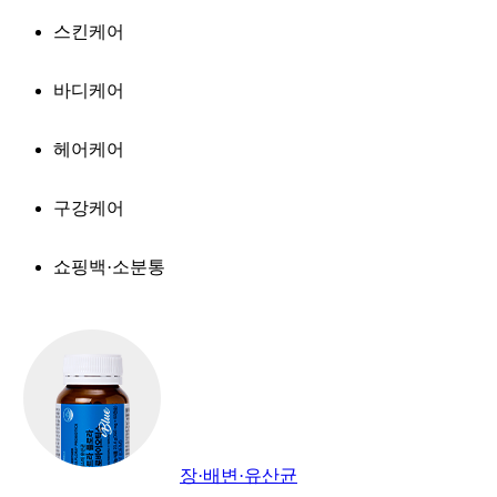
스킨케어
바디케어
헤어케어
구강케어
쇼핑백·소분통
장·배변·유산균