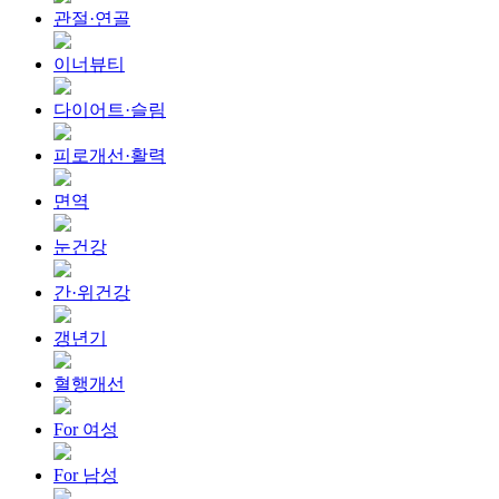
관절·연골
이너뷰티
다이어트·슬림
피로개선·활력
면역
눈건강
간·위건강
갱년기
혈행개선
For 여성
For 남성