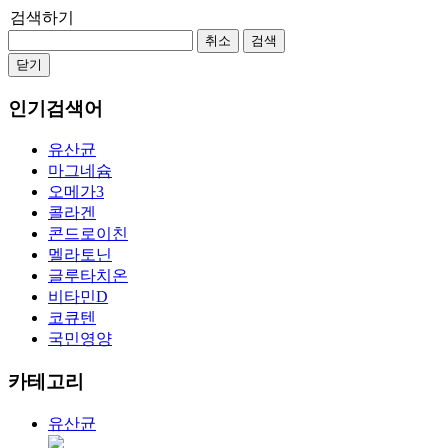
검색하기
취소
검색
닫기
인기검색어
유산균
마그네슘
오메가3
콜라겐
콘드로이친
멜라토닌
글루타치온
비타민D
코큐텐
국민영양
카테고리
유산균