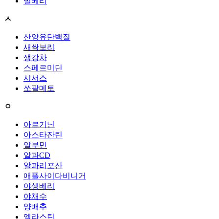
빌베리
ㅅ
산양유단백질
새싹보리
생강차
스페르미딘
시서스
쏘팔메토
ㅇ
아르기닌
아스타잔틴
알부민
알파CD
알파리포산
애플사이다비니거
야생베리
야채수
양배추
엘라스틴