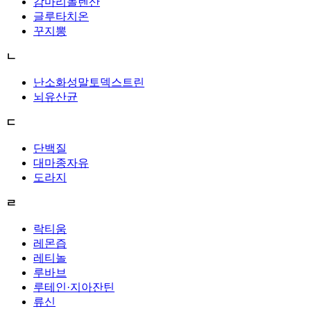
감마리놀렌산
글루타치온
꾸지뽕
ㄴ
난소화성말토덱스트린
뇌유산균
ㄷ
단백질
대마종자유
도라지
ㄹ
락티움
레몬즙
레티놀
루바브
루테인·지아잔틴
류신