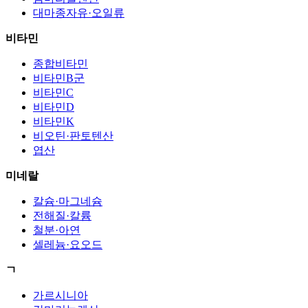
대마종자유·오일류
비타민
종합비타민
비타민B군
비타민C
비타민D
비타민K
비오틴·판토텐산
엽산
미네랄
칼슘·마그네슘
전해질·칼륨
철분·아연
셀레늄·요오드
ㄱ
가르시니아