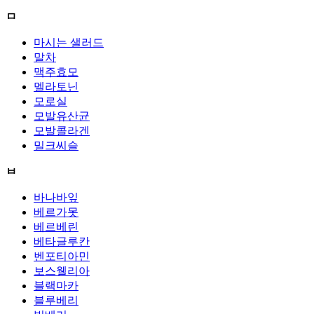
ㅁ
마시는 샐러드
말차
맥주효모
멜라토닌
모로실
모발유산균
모발콜라겐
밀크씨슬
ㅂ
바나바잎
베르가못
베르베린
베타글루칸
벤포티아민
보스웰리아
블랙마카
블루베리