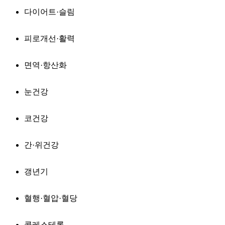
다이어트·슬림
피로개선·활력
면역·항산화
눈건강
코건강
간·위건강
갱년기
혈행·혈압·혈당
콜레스테롤