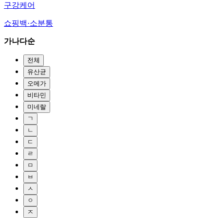
구강케어
쇼핑백·소분통
가나다순
전체
유산균
오메가
비타민
미네랄
ㄱ
ㄴ
ㄷ
ㄹ
ㅁ
ㅂ
ㅅ
ㅇ
ㅈ