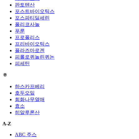
판토텐산
포스트바이오틱스
포스파티딜세린
폴리코사놀
푸룬
프로폴리스
프리바이오틱스
플라즈마로겐
피롤로퀴놀린퀴논
피세틴
ㅎ
하스카프베리
호두오일
회화나무열매
효소
히알루론산
A-Z
ABC 주스