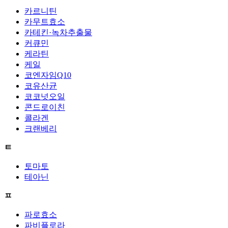
카르니틴
카무트효소
카테킨·녹차추출물
커큐민
케라틴
케일
코엔자임Q10
코유산균
코코넛오일
콘드로이친
콜라겐
크랜베리
ㅌ
토마토
테아닌
ㅍ
파로효소
파비플로라