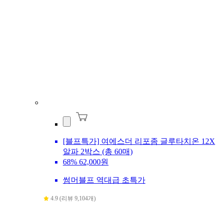
[블프특가] 여에스더 리포좀 글루타치온 12X
알파 2박스 (총 60매)
68%
62,000원
썸머블프 역대급 초특가
4.9 (리뷰 9,104개)