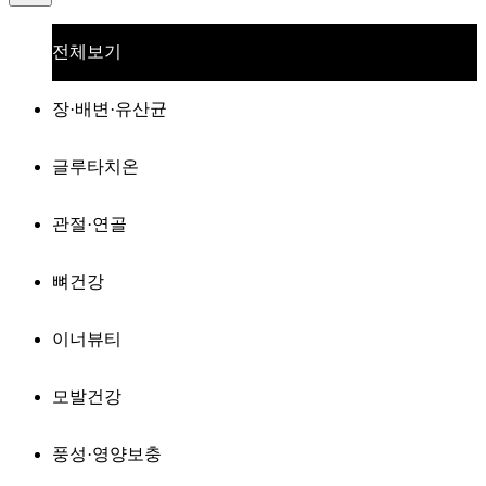
전체보기
장·배변·유산균
글루타치온
관절·연골
뼈건강
이너뷰티
모발건강
풍성·영양보충