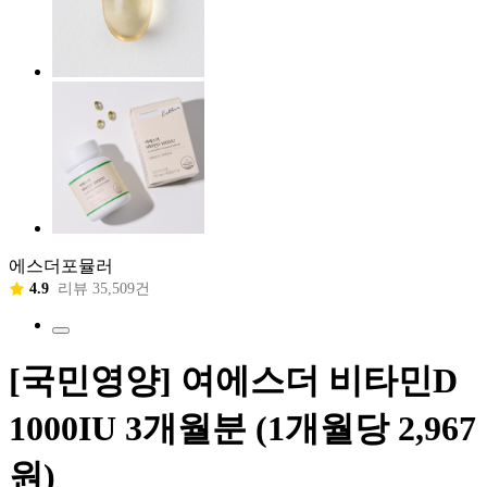
에스더포뮬러
4.9
리뷰 35,509건
[국민영양] 여에스더 비타민D
1000IU 3개월분 (1개월당 2,967
원)