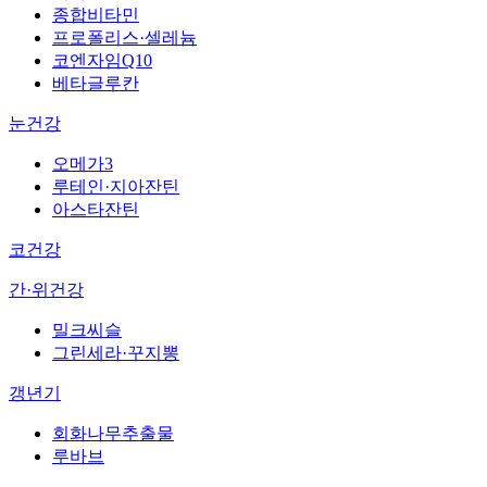
종합비타민
프로폴리스·셀레늄
코엔자임Q10
베타글루칸
눈건강
오메가3
루테인·지아잔틴
아스타잔틴
코건강
간·위건강
밀크씨슬
그린세라·꾸지뽕
갱년기
회화나무추출물
루바브