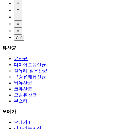
ㅊ
ㅋ
ㅌ
ㅍ
ㅎ
A-Z
유산균
유산균
다이어트유산균
질유래·질유산균
구강유래유산균
뇌유산균
코유산균
모발유산균
부스터+
오메가
오메가3
감마리놀렌산