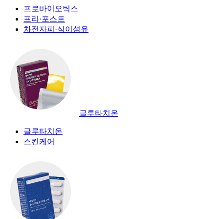
프로바이오틱스
프리·포스트
차전자피·식이섬유
글루타치온
글루타치온
스킨케어