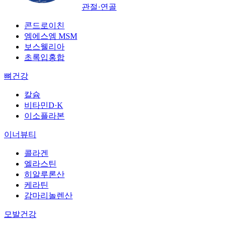
관절·연골
콘드로이친
엠에스엠 MSM
보스웰리아
초록입홍합
뼈건강
칼슘
비타민D·K
이소플라본
이너뷰티
콜라겐
엘라스틴
히알루론산
케라틴
감마리놀렌산
모발건강