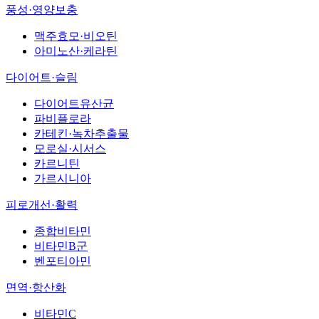
풍성·영양보충
맥주효모·비오틴
아미노산·케라틴
다이어트·슬림
다이어트유산균
파비플로라
카테킨·녹차추출물
모로실·시서스
카르니틴
가르시니아
피로개선·활력
종합비타민
비타민B군
벤포티아민
면역·항산화
비타민C