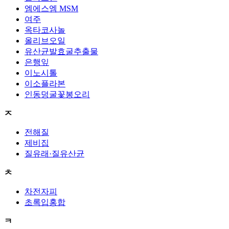
엠에스엠 MSM
여주
옥타코사놀
올리브오일
유산균발효굴추출물
은행잎
이노시톨
이소플라본
인동덩굴꽃봉오리
ㅈ
전해질
제비집
질유래·질유산균
ㅊ
차전자피
초록입홍합
ㅋ