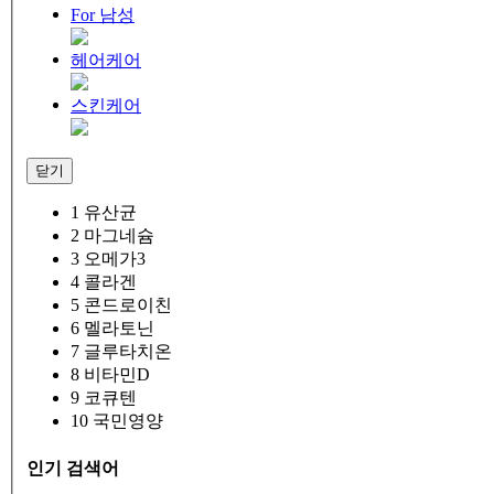
For 남성
헤어케어
스킨케어
닫기
1
유산균
2
마그네슘
3
오메가3
4
콜라겐
5
콘드로이친
6
멜라토닌
7
글루타치온
8
비타민D
9
코큐텐
10
국민영양
인기 검색어