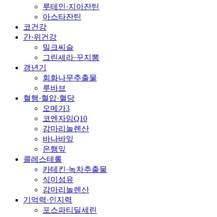
루테인·지아잔틴
아스타잔틴
코건강
간·위건강
밀크씨슬
그린세라·꾸지뽕
갱년기
회화나무추출물
루바브
혈행·혈압·혈당
오메가3
코엔자임Q10
감마리놀렌산
바나바잎
은행잎
콜레스테롤
카테킨·녹차추출물
식이섬유
감마리놀렌산
기억력·인지력
포스파티딜세린