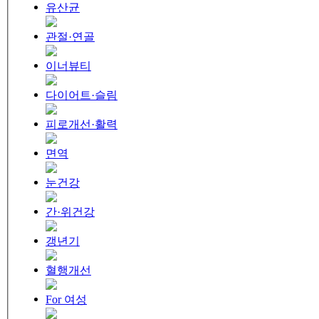
유산균
관절·연골
이너뷰티
다이어트·슬림
피로개선·활력
면역
눈건강
간·위건강
갱년기
혈행개선
For 여성