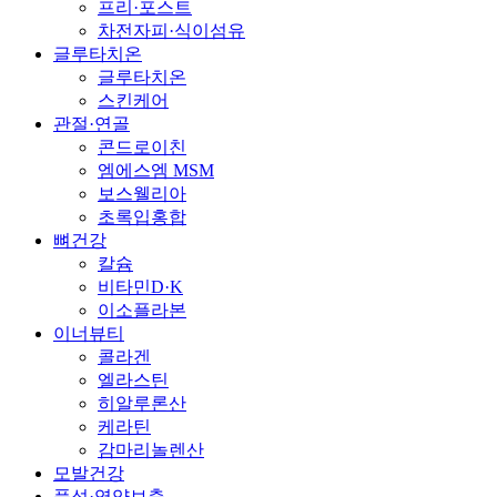
프리·포스트
차전자피·식이섬유
글루타치온
글루타치온
스킨케어
관절·연골
콘드로이친
엠에스엠 MSM
보스웰리아
초록입홍합
뼈건강
칼슘
비타민D·K
이소플라본
이너뷰티
콜라겐
엘라스틴
히알루론산
케라틴
감마리놀렌산
모발건강
풍성·영양보충