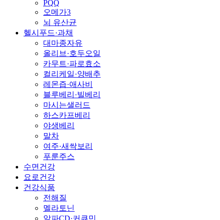
PQQ
오메가3
뇌 유산균
헬시푸드·과채
대마종자유
올리브·호두오일
카무트·파로효소
컬리케일·양배추
레몬즙·애사비
블루베리·빌베리
마시는샐러드
하스카프베리
야생베리
말차
여주·새싹보리
푸룬주스
수면건강
요로건강
건강식품
전해질
멜라토닌
알파CD·커큐민