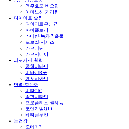
맥주효모·비오틴
아미노산·케라틴
다이어트·슬림
다이어트유산균
파비플로라
카테킨·녹차추출물
모로실·시서스
카르니틴
가르시니아
피로개선·활력
종합비타민
비타민B군
벤포티아민
면역·항산화
비타민C
종합비타민
프로폴리스·셀레늄
코엔자임Q10
베타글루칸
눈건강
오메가3