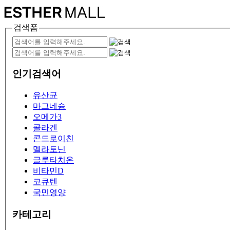
검색폼
인기검색어
유산균
마그네슘
오메가3
콜라겐
콘드로이친
멜라토닌
글루타치온
비타민D
코큐텐
국민영양
카테고리