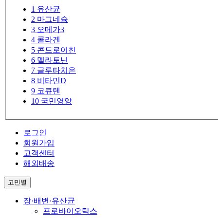
1
유산균
2
마그네슘
3
오메가3
4
콜라겐
5
콘드로이친
6
멜라토닌
7
글루타치온
8
비타민D
9
코큐텐
10
국민영양
로그인
회원가입
고객센터
해외배송
고민별
장·배변·유산균
프로바이오틱스