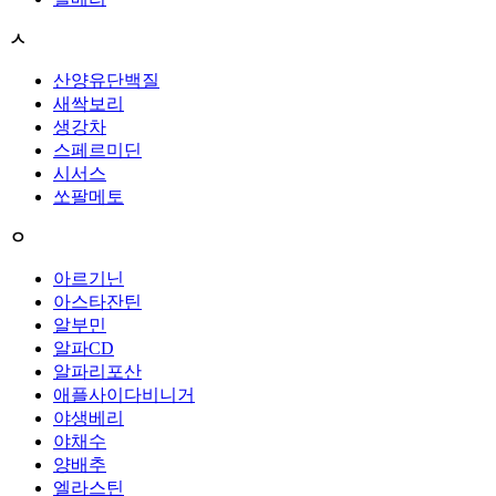
ㅅ
산양유단백질
새싹보리
생강차
스페르미딘
시서스
쏘팔메토
ㅇ
아르기닌
아스타잔틴
알부민
알파CD
알파리포산
애플사이다비니거
야생베리
야채수
양배추
엘라스틴