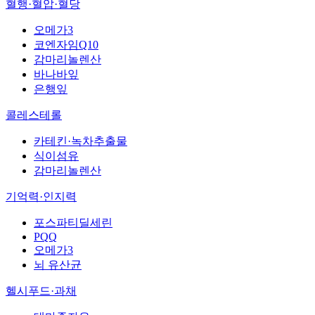
혈행·혈압·혈당
오메가3
코엔자임Q10
감마리놀렌산
바나바잎
은행잎
콜레스테롤
카테킨·녹차추출물
식이섬유
감마리놀렌산
기억력·인지력
포스파티딜세린
PQQ
오메가3
뇌 유산균
헬시푸드·과채