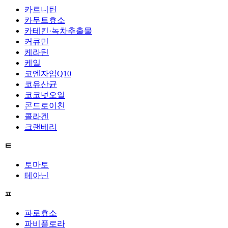
카르니틴
카무트효소
카테킨·녹차추출물
커큐민
케라틴
케일
코엔자임Q10
코유산균
코코넛오일
콘드로이친
콜라겐
크랜베리
ㅌ
토마토
테아닌
ㅍ
파로효소
파비플로라