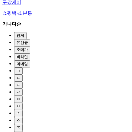
구강케어
쇼핑백·소분통
가나다순
전체
유산균
오메가
비타민
미네랄
ㄱ
ㄴ
ㄷ
ㄹ
ㅁ
ㅂ
ㅅ
ㅇ
ㅈ