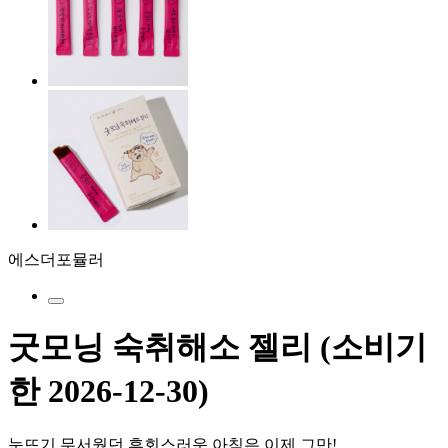
에스더포뮬러
굿모닝 숙취해소 젤리 (소비기
한 2026-12-30)
눈뜨기 무서웠던 후회스러운 아침은 이제 그만!