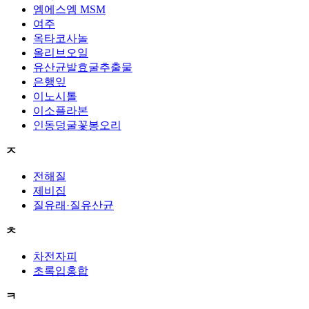
엠에스엠 MSM
여주
옥타코사놀
올리브오일
유산균발효굴추출물
은행잎
이노시톨
이소플라본
인동덩굴꽃봉오리
ㅈ
전해질
제비집
질유래·질유산균
ㅊ
차전자피
초록입홍합
ㅋ