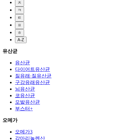
ㅊ
ㅋ
ㅌ
ㅍ
ㅎ
A-Z
유산균
유산균
다이어트유산균
질유래·질유산균
구강유래유산균
뇌유산균
코유산균
모발유산균
부스터+
오메가
오메가3
감마리놀렌산