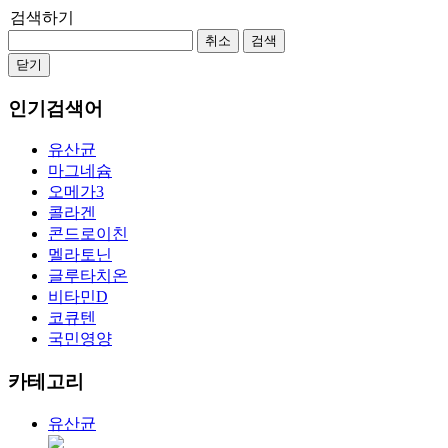
검색하기
취소
검색
닫기
인기검색어
유산균
마그네슘
오메가3
콜라겐
콘드로이친
멜라토닌
글루타치온
비타민D
코큐텐
국민영양
카테고리
유산균