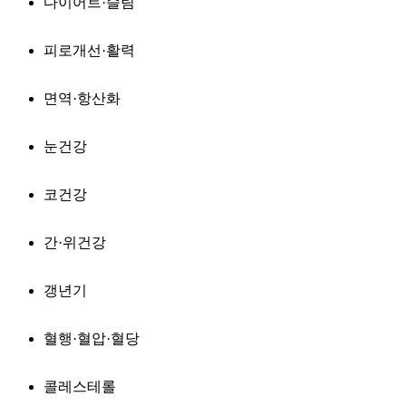
다이어트·슬림
피로개선·활력
면역·항산화
눈건강
코건강
간·위건강
갱년기
혈행·혈압·혈당
콜레스테롤