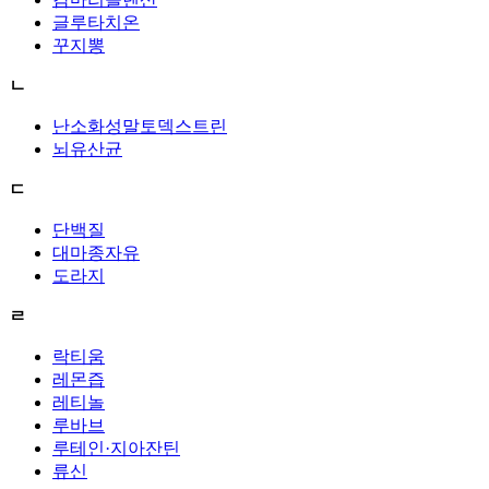
글루타치온
꾸지뽕
ㄴ
난소화성말토덱스트린
뇌유산균
ㄷ
단백질
대마종자유
도라지
ㄹ
락티움
레몬즙
레티놀
루바브
루테인·지아잔틴
류신