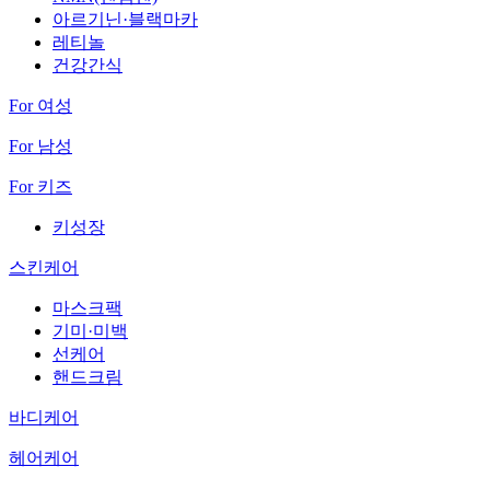
아르기닌·블랙마카
레티놀
건강간식
For 여성
For 남성
For 키즈
키성장
스킨케어
마스크팩
기미·미백
선케어
핸드크림
바디케어
헤어케어