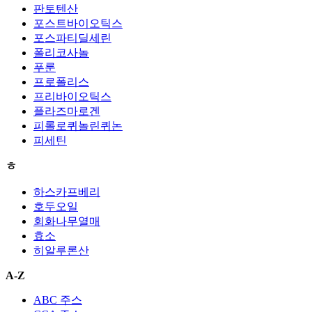
판토텐산
포스트바이오틱스
포스파티딜세린
폴리코사놀
푸룬
프로폴리스
프리바이오틱스
플라즈마로겐
피롤로퀴놀린퀴논
피세틴
ㅎ
하스카프베리
호두오일
회화나무열매
효소
히알루론산
A-Z
ABC 주스