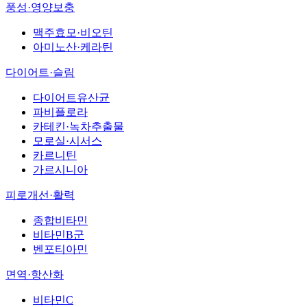
풍성·영양보충
맥주효모·비오틴
아미노산·케라틴
다이어트·슬림
다이어트유산균
파비플로라
카테킨·녹차추출물
모로실·시서스
카르니틴
가르시니아
피로개선·활력
종합비타민
비타민B군
벤포티아민
면역·항산화
비타민C