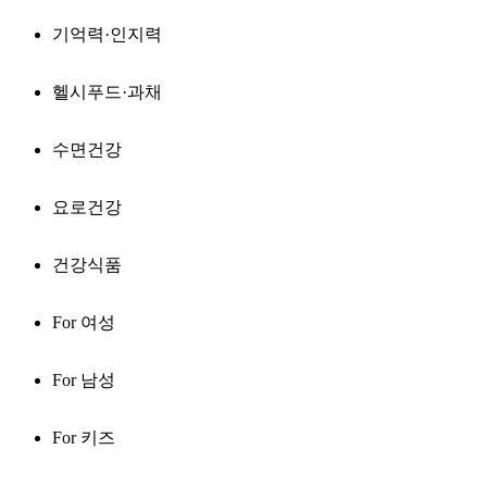
기억력·인지력
헬시푸드·과채
수면건강
요로건강
건강식품
For 여성
For 남성
For 키즈