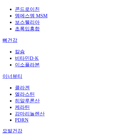
콘드로이친
엠에스엠 MSM
보스웰리아
초록입홍합
뼈건강
칼슘
비타민D·K
이소플라본
이너뷰티
콜라겐
엘라스틴
히알루론산
케라틴
감마리놀렌산
PDRN
모발건강