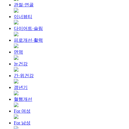
관절·연골
이너뷰티
다이어트·슬림
피로개선·활력
면역
눈건강
간·위건강
갱년기
혈행개선
For 여성
For 남성