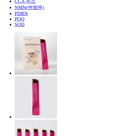
CCA 주스
NMN(엔엠엔)
PDRN
PQQ
SOD