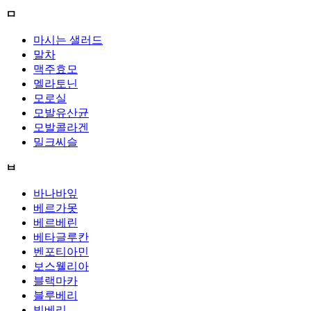
ㅁ
마시는 샐러드
말차
맥주효모
멜라토닌
모로실
모발유산균
모발콜라겐
밀크씨슬
ㅂ
바나바잎
베르가못
베르베린
베타글루칸
벤포티아민
보스웰리아
블랙마카
블루베리
빌베리