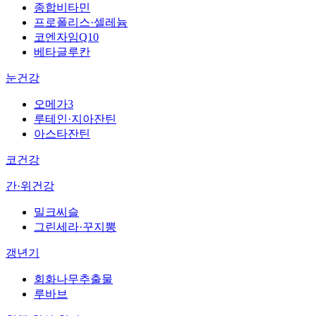
종합비타민
프로폴리스·셀레늄
코엔자임Q10
베타글루칸
눈건강
오메가3
루테인·지아잔틴
아스타잔틴
코건강
간·위건강
밀크씨슬
그린세라·꾸지뽕
갱년기
회화나무추출물
루바브