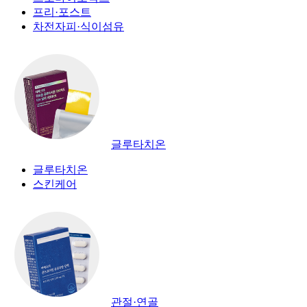
프리·포스트
차전자피·식이섬유
글루타치온
글루타치온
스킨케어
관절·연골