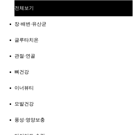
전체보기
장·배변·유산균
글루타치온
관절·연골
뼈건강
이너뷰티
모발건강
풍성·영양보충