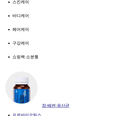
스킨케어
바디케어
헤어케어
구강케어
쇼핑백·소분통
장·배변·유산균
프로바이오틱스