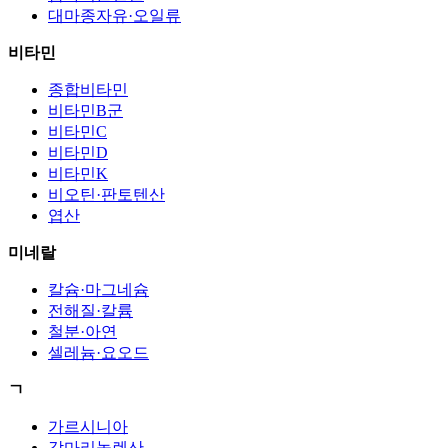
대마종자유·오일류
비타민
종합비타민
비타민B군
비타민C
비타민D
비타민K
비오틴·판토텐산
엽산
미네랄
칼슘·마그네슘
전해질·칼륨
철분·아연
셀레늄·요오드
ㄱ
가르시니아
감마리놀렌산