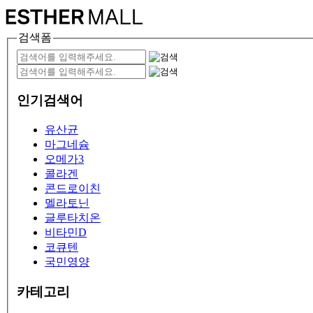
검색폼
인기검색어
유산균
마그네슘
오메가3
콜라겐
콘드로이친
멜라토닌
글루타치온
비타민D
코큐텐
국민영양
카테고리