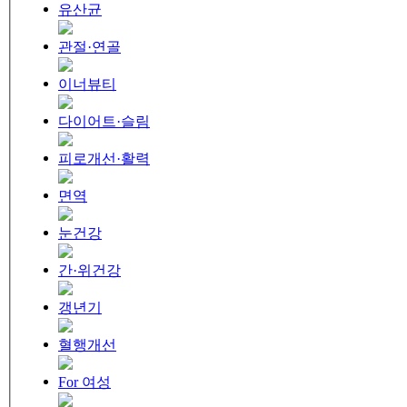
유산균
관절·연골
이너뷰티
다이어트·슬림
피로개선·활력
면역
눈건강
간·위건강
갱년기
혈행개선
For 여성