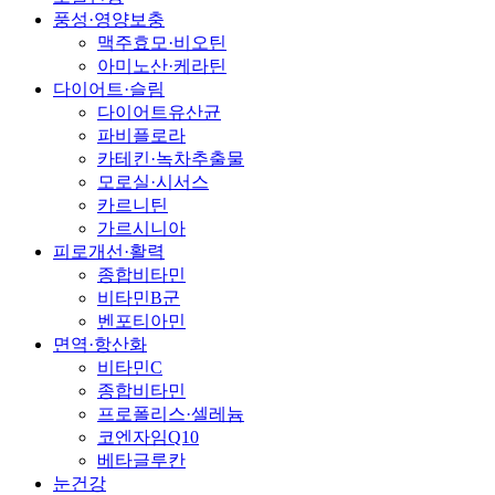
풍성·영양보충
맥주효모·비오틴
아미노산·케라틴
다이어트·슬림
다이어트유산균
파비플로라
카테킨·녹차추출물
모로실·시서스
카르니틴
가르시니아
피로개선·활력
종합비타민
비타민B군
벤포티아민
면역·항산화
비타민C
종합비타민
프로폴리스·셀레늄
코엔자임Q10
베타글루칸
눈건강