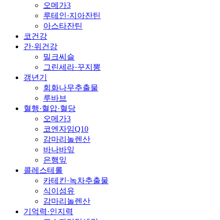
오메가3
루테인·지아잔틴
아스타잔틴
코건강
간·위건강
밀크씨슬
그린세라·꾸지뽕
갱년기
회화나무추출물
루바브
혈행·혈압·혈당
오메가3
코엔자임Q10
감마리놀렌산
바나바잎
은행잎
콜레스테롤
카테킨·녹차추출물
식이섬유
감마리놀렌산
기억력·인지력