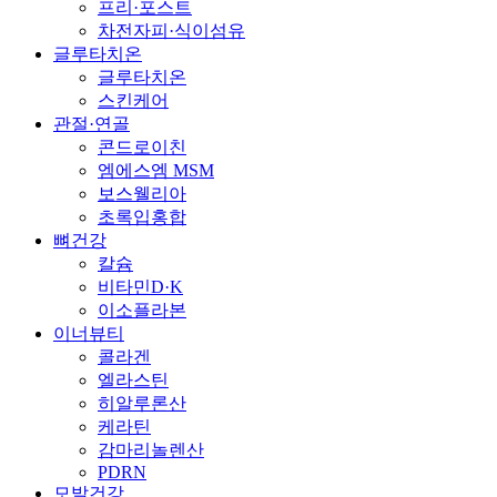
프리·포스트
차전자피·식이섬유
글루타치온
글루타치온
스킨케어
관절·연골
콘드로이친
엠에스엠 MSM
보스웰리아
초록입홍합
뼈건강
칼슘
비타민D·K
이소플라본
이너뷰티
콜라겐
엘라스틴
히알루론산
케라틴
감마리놀렌산
PDRN
모발건강