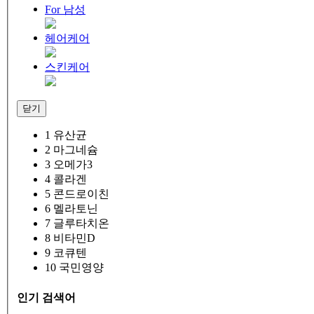
For 남성
헤어케어
스킨케어
닫기
1
유산균
2
마그네슘
3
오메가3
4
콜라겐
5
콘드로이친
6
멜라토닌
7
글루타치온
8
비타민D
9
코큐텐
10
국민영양
인기 검색어