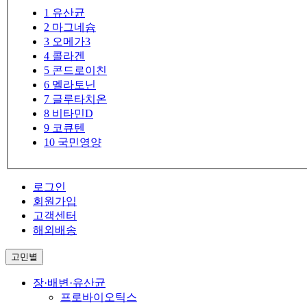
1
유산균
2
마그네슘
3
오메가3
4
콜라겐
5
콘드로이친
6
멜라토닌
7
글루타치온
8
비타민D
9
코큐텐
10
국민영양
로그인
회원가입
고객센터
해외배송
고민별
장·배변·유산균
프로바이오틱스