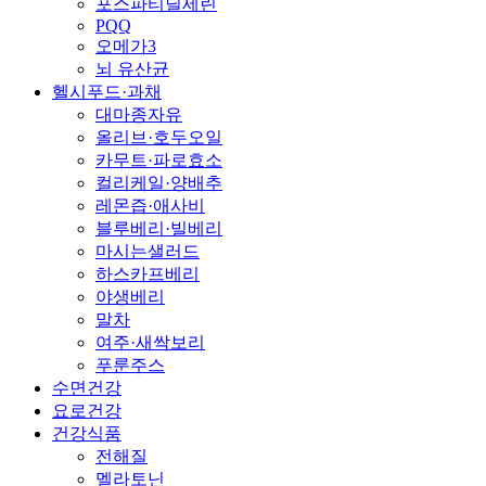
포스파티딜세린
PQQ
오메가3
뇌 유산균
헬시푸드·과채
대마종자유
올리브·호두오일
카무트·파로효소
컬리케일·양배추
레몬즙·애사비
블루베리·빌베리
마시는샐러드
하스카프베리
야생베리
말차
여주·새싹보리
푸룬주스
수면건강
요로건강
건강식품
전해질
멜라토닌