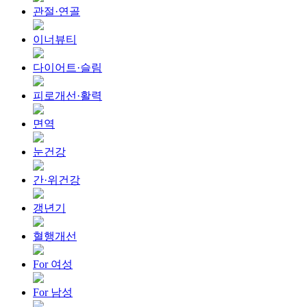
관절·연골
이너뷰티
다이어트·슬림
피로개선·활력
면역
눈건강
간·위건강
갱년기
혈행개선
For 여성
For 남성