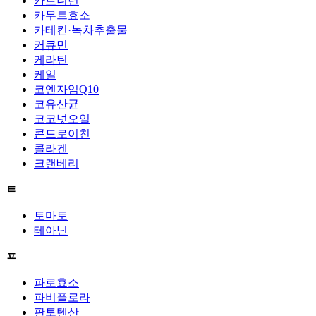
카르니틴
카무트효소
카테킨·녹차추출물
커큐민
케라틴
케일
코엔자임Q10
코유산균
코코넛오일
콘드로이친
콜라겐
크랜베리
ㅌ
토마토
테아닌
ㅍ
파로효소
파비플로라
판토텐산