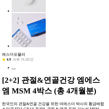
에스더포뮬러
4.9
리뷰 19,282건
[2+2] 관절&연골건강 엠에스
엠 MSM 4박스 (총 4개월분)
한국인의 관절&연골 건강을 위한 여에스더 박사의 황금배합
✔ 미국 FDA GRAS 등재*, 관절 & 연골 듀얼 기능성 MSM