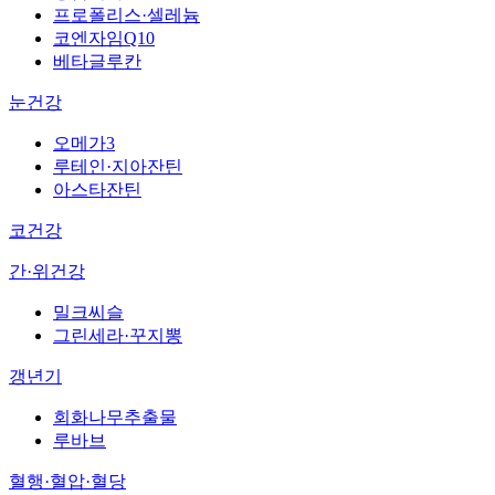
프로폴리스·셀레늄
코엔자임Q10
베타글루칸
눈건강
오메가3
루테인·지아잔틴
아스타잔틴
코건강
간·위건강
밀크씨슬
그린세라·꾸지뽕
갱년기
회화나무추출물
루바브
혈행·혈압·혈당