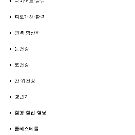
다이어트·슬림
피로개선·활력
면역·항산화
눈건강
코건강
간·위건강
갱년기
혈행·혈압·혈당
콜레스테롤