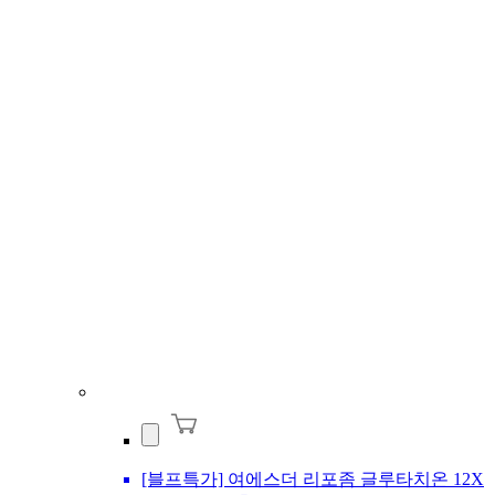
[블프특가] 여에스더 리포좀 글루타치온 12X