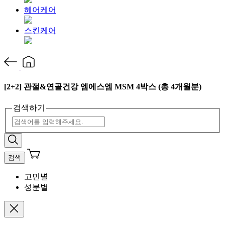
헤어케어
스킨케어
[2+2] 관절&연골건강 엠에스엠 MSM 4박스 (총 4개월분)
검색하기
검색
고민별
성분별