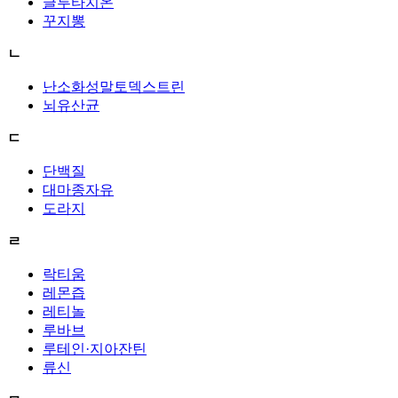
글루타치온
꾸지뽕
ㄴ
난소화성말토덱스트린
뇌유산균
ㄷ
단백질
대마종자유
도라지
ㄹ
락티움
레몬즙
레티놀
루바브
루테인·지아잔틴
류신