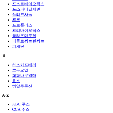
포스트바이오틱스
포스파티딜세린
폴리코사놀
푸룬
프로폴리스
프리바이오틱스
플라즈마로겐
피롤로퀴놀린퀴논
피세틴
ㅎ
하스카프베리
호두오일
회화나무열매
효소
히알루론산
A-Z
ABC 주스
CCA 주스