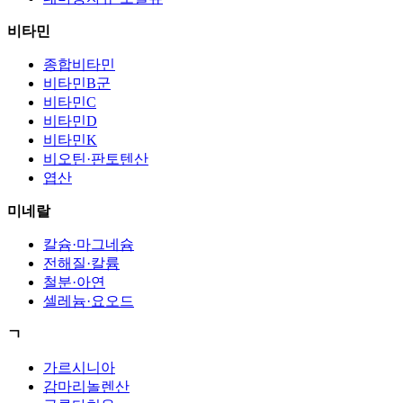
비타민
종합비타민
비타민B군
비타민C
비타민D
비타민K
비오틴·판토텐산
엽산
미네랄
칼슘·마그네슘
전해질·칼륨
철분·아연
셀레늄·요오드
ㄱ
가르시니아
감마리놀렌산