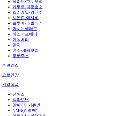
올리브·호두오일
카무트·파로효소
컬리케일·양배추
레몬즙·애사비
블루베리·빌베리
마시는샐러드
하스카프베리
야생베리
말차
여주·새싹보리
푸룬주스
수면건강
요로건강
건강식품
전해질
멜라토닌
알파CD·커큐민
NMN(엔엠엔)
아르기닌·블랙마카