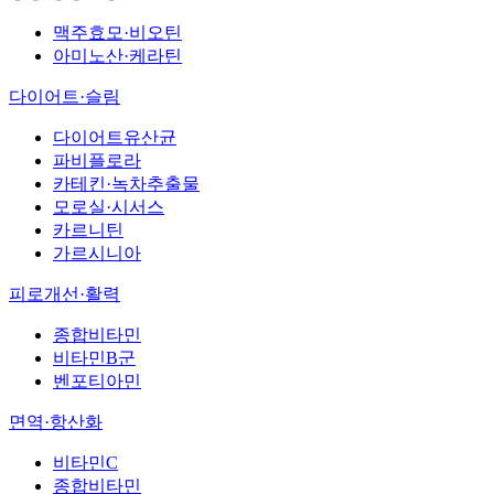
맥주효모·비오틴
아미노산·케라틴
다이어트·슬림
다이어트유산균
파비플로라
카테킨·녹차추출물
모로실·시서스
카르니틴
가르시니아
피로개선·활력
종합비타민
비타민B군
벤포티아민
면역·항산화
비타민C
종합비타민