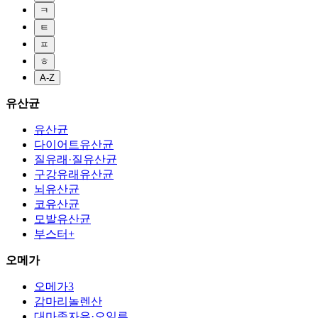
ㅋ
ㅌ
ㅍ
ㅎ
A-Z
유산균
유산균
다이어트유산균
질유래·질유산균
구강유래유산균
뇌유산균
코유산균
모발유산균
부스터+
오메가
오메가3
감마리놀렌산
대마종자유·오일류