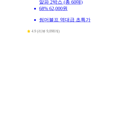
알파 2박스 (총 60매)
68%
62,000원
썸머블프 역대급 초특가
4.9 (리뷰 9,098개)