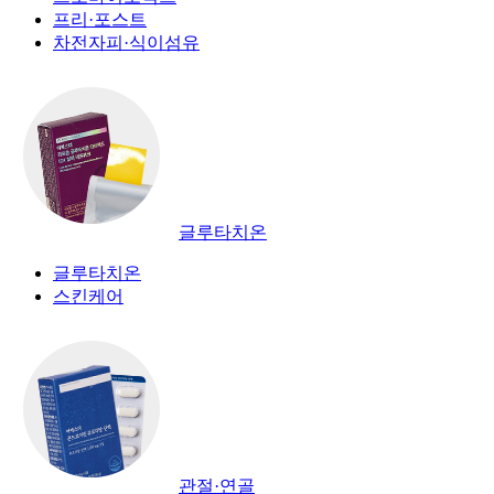
프리·포스트
차전자피·식이섬유
글루타치온
글루타치온
스킨케어
관절·연골