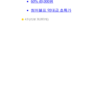
60%
49,000원
썸머블프 역대급 초특가
4.9 (리뷰 30,093개)