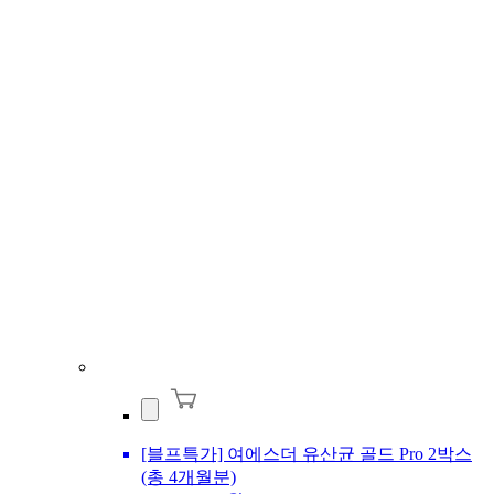
[블프특가] 여에스더 유산균 골드 Pro 2박스
(총 4개월분)