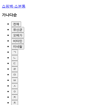
쇼핑백·소분통
가나다순
전체
유산균
오메가
비타민
미네랄
ㄱ
ㄴ
ㄷ
ㄹ
ㅁ
ㅂ
ㅅ
ㅇ
ㅈ
ㅊ