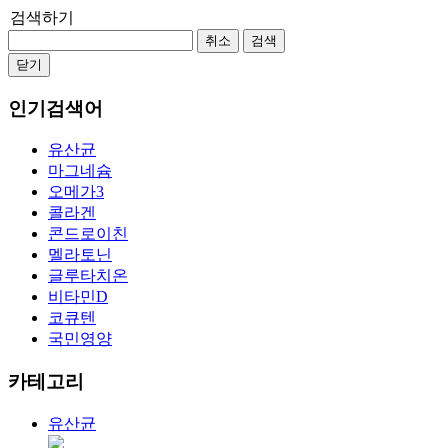
검색하기
취소
검색
닫기
인기검색어
유산균
마그네슘
오메가3
콜라겐
콘드로이친
멜라토닌
글루타치온
비타민D
코큐텐
국민영양
카테고리
유산균