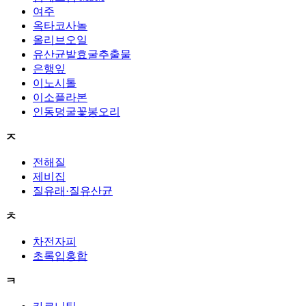
여주
옥타코사놀
올리브오일
유산균발효굴추출물
은행잎
이노시톨
이소플라본
인동덩굴꽃봉오리
ㅈ
전해질
제비집
질유래·질유산균
ㅊ
차전자피
초록입홍합
ㅋ