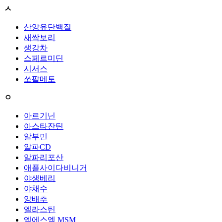
ㅅ
산양유단백질
새싹보리
생강차
스페르미딘
시서스
쏘팔메토
ㅇ
아르기닌
아스타잔틴
알부민
알파CD
알파리포산
애플사이다비니거
야생베리
야채수
양배추
엘라스틴
엠에스엠 MSM