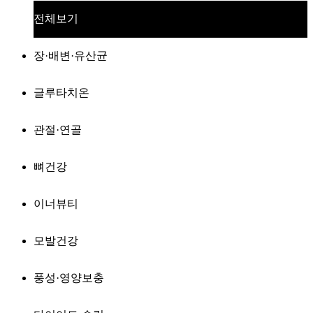
전체보기
장·배변·유산균
글루타치온
관절·연골
뼈건강
이너뷰티
모발건강
풍성·영양보충