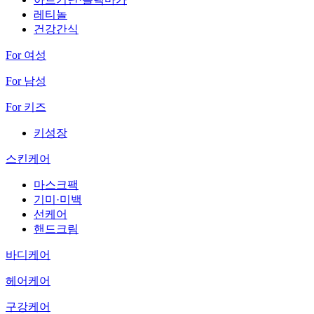
레티놀
건강간식
For 여성
For 남성
For 키즈
키성장
스킨케어
마스크팩
기미·미백
선케어
핸드크림
바디케어
헤어케어
구강케어