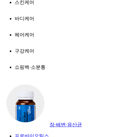
스킨케어
바디케어
헤어케어
구강케어
쇼핑백·소분통
장·배변·유산균
프로바이오틱스