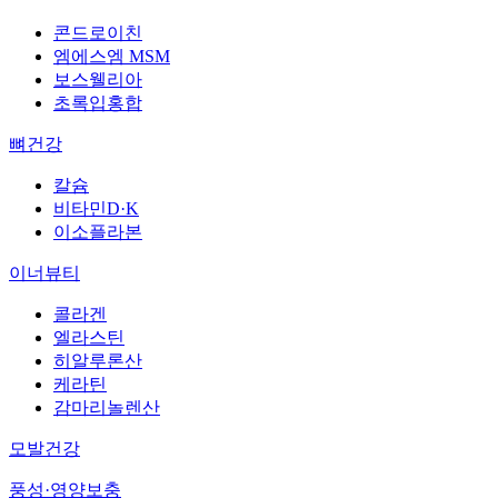
콘드로이친
엠에스엠 MSM
보스웰리아
초록입홍합
뼈건강
칼슘
비타민D·K
이소플라본
이너뷰티
콜라겐
엘라스틴
히알루론산
케라틴
감마리놀렌산
모발건강
풍성·영양보충