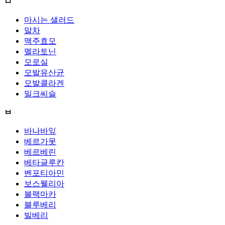
ㅁ
마시는 샐러드
말차
맥주효모
멜라토닌
모로실
모발유산균
모발콜라겐
밀크씨슬
ㅂ
바나바잎
베르가못
베르베린
베타글루칸
벤포티아민
보스웰리아
블랙마카
블루베리
빌베리