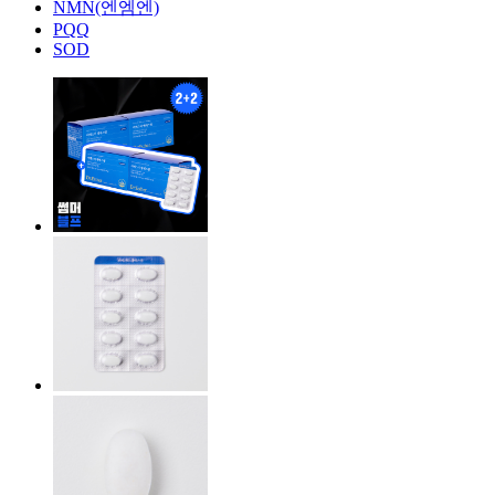
NMN(엔엠엔)
PQQ
SOD