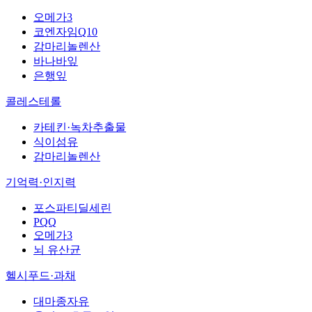
오메가3
코엔자임Q10
감마리놀렌산
바나바잎
은행잎
콜레스테롤
카테킨·녹차추출물
식이섬유
감마리놀렌산
기억력·인지력
포스파티딜세린
PQQ
오메가3
뇌 유산균
헬시푸드·과채
대마종자유