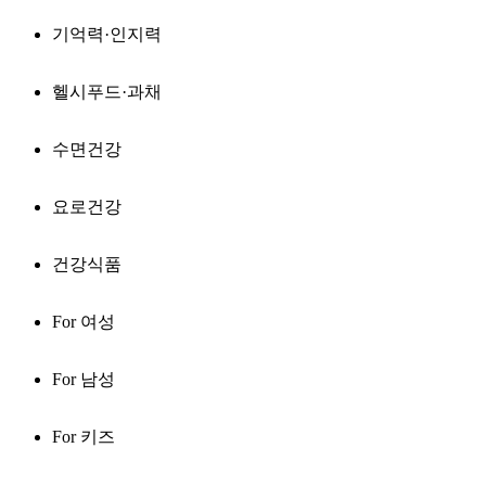
기억력·인지력
헬시푸드·과채
수면건강
요로건강
건강식품
For 여성
For 남성
For 키즈