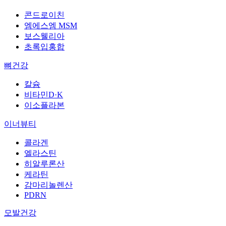
콘드로이친
엠에스엠 MSM
보스웰리아
초록입홍합
뼈건강
칼슘
비타민D·K
이소플라본
이너뷰티
콜라겐
엘라스틴
히알루론산
케라틴
감마리놀렌산
PDRN
모발건강