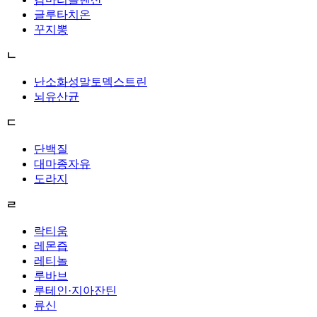
글루타치온
꾸지뽕
ㄴ
난소화성말토덱스트린
뇌유산균
ㄷ
단백질
대마종자유
도라지
ㄹ
락티움
레몬즙
레티놀
루바브
루테인·지아잔틴
류신