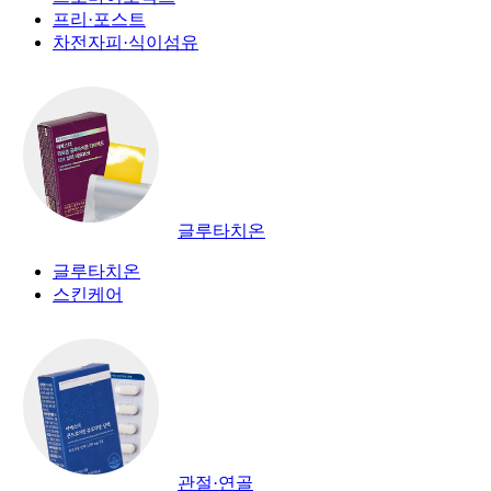
프리·포스트
차전자피·식이섬유
글루타치온
글루타치온
스킨케어
관절·연골