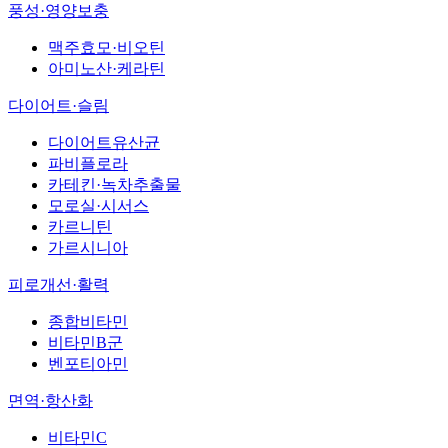
풍성·영양보충
맥주효모·비오틴
아미노산·케라틴
다이어트·슬림
다이어트유산균
파비플로라
카테킨·녹차추출물
모로실·시서스
카르니틴
가르시니아
피로개선·활력
종합비타민
비타민B군
벤포티아민
면역·항산화
비타민C