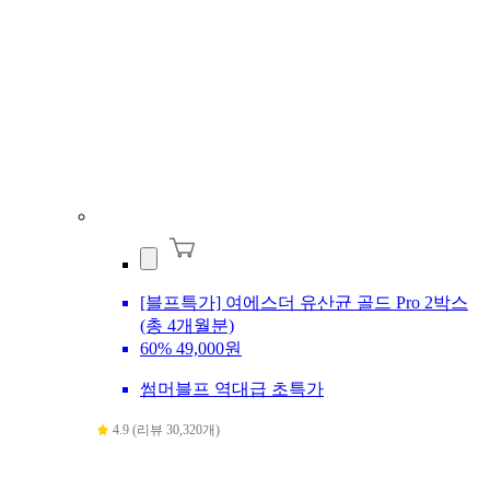
[블프특가] 여에스더 유산균 골드 Pro 2박스
(총 4개월분)
60%
49,000원
썸머블프 역대급 초특가
4.9 (리뷰 30,320개)