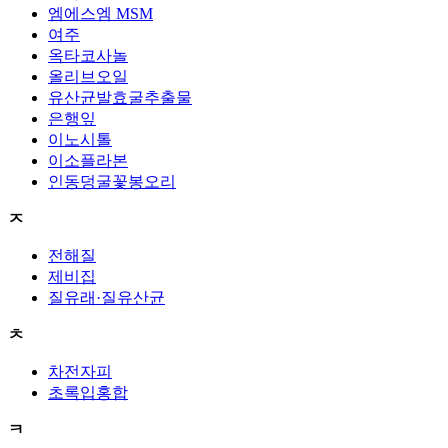
엠에스엠 MSM
여주
옥타코사놀
올리브오일
유산균발효굴추출물
은행잎
이노시톨
이소플라본
인동덩굴꽃봉오리
ㅈ
전해질
제비집
질유래·질유산균
ㅊ
차전자피
초록입홍합
ㅋ