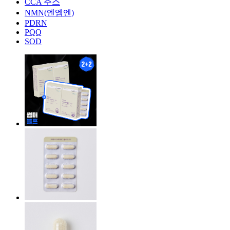
CCA 주스
NMN(엔엠엔)
PDRN
PQQ
SOD