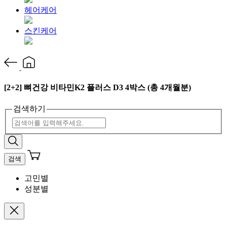
헤어케어
스킨케어
[2+2] 뼈건강 비타민K2 플러스 D3 4박스 (총 4개월분)
검색하기
검색
고민별
성분별