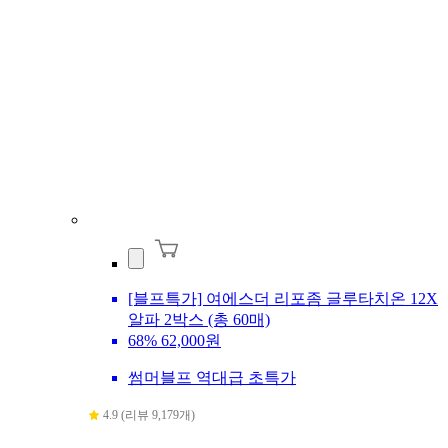
[블프특가] 여에스더 리포좀 글루타치온 12X
알파 2박스 (총 60매)
68%
62,000원
썸머블프 역대급 초특가
4.9 (리뷰 9,179개)