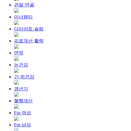
관절·연골
이너뷰티
다이어트·슬림
피로개선·활력
면역
눈건강
간·위건강
갱년기
혈행개선
For 여성
For 남성