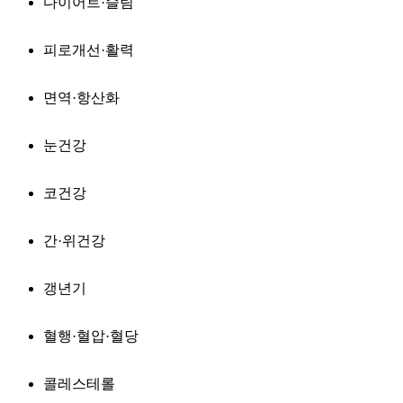
다이어트·슬림
피로개선·활력
면역·항산화
눈건강
코건강
간·위건강
갱년기
혈행·혈압·혈당
콜레스테롤