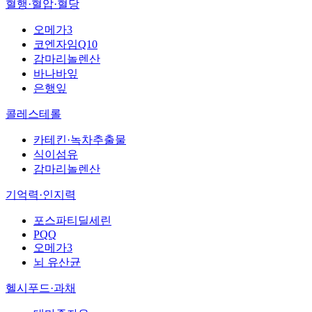
혈행·혈압·혈당
오메가3
코엔자임Q10
감마리놀렌산
바나바잎
은행잎
콜레스테롤
카테킨·녹차추출물
식이섬유
감마리놀렌산
기억력·인지력
포스파티딜세린
PQQ
오메가3
뇌 유산균
헬시푸드·과채