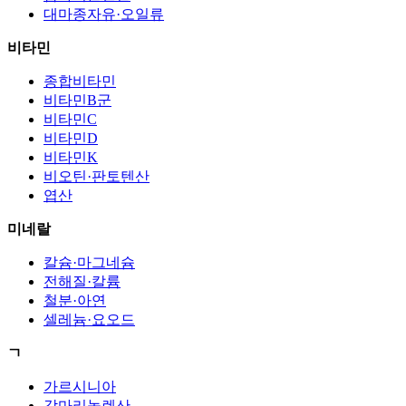
대마종자유·오일류
비타민
종합비타민
비타민B군
비타민C
비타민D
비타민K
비오틴·판토텐산
엽산
미네랄
칼슘·마그네슘
전해질·칼륨
철분·아연
셀레늄·요오드
ㄱ
가르시니아
감마리놀렌산