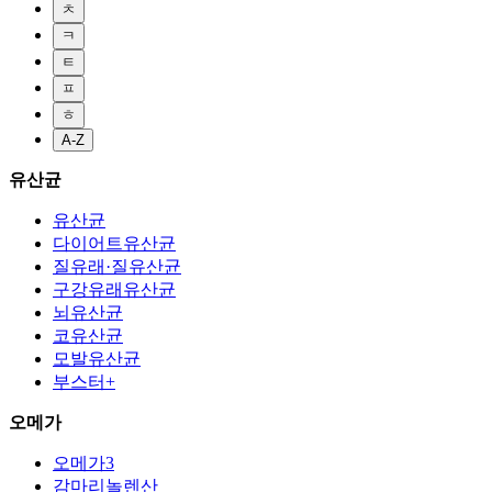
ㅊ
ㅋ
ㅌ
ㅍ
ㅎ
A-Z
유산균
유산균
다이어트유산균
질유래·질유산균
구강유래유산균
뇌유산균
코유산균
모발유산균
부스터+
오메가
오메가3
감마리놀렌산