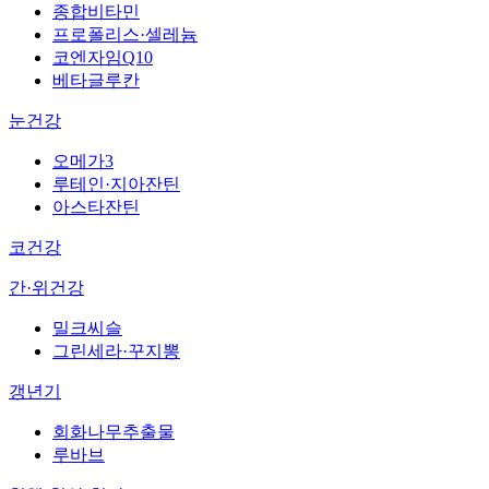
종합비타민
프로폴리스·셀레늄
코엔자임Q10
베타글루칸
눈건강
오메가3
루테인·지아잔틴
아스타잔틴
코건강
간·위건강
밀크씨슬
그린세라·꾸지뽕
갱년기
회화나무추출물
루바브