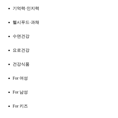
기억력·인지력
헬시푸드·과채
수면건강
요로건강
건강식품
For 여성
For 남성
For 키즈