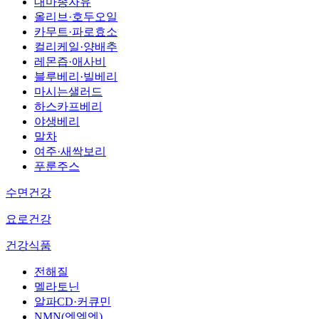
대마종자유
올리브·호두오일
카무트·파로효소
컬리케일·양배추
레몬즙·애사비
블루베리·빌베리
마시는샐러드
하스카프베리
야생베리
말차
여주·새싹보리
푸룬주스
수면건강
요로건강
건강식품
전해질
멜라토닌
알파CD·커큐민
NMN(엔엠엔)