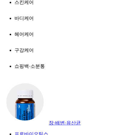
스킨케어
바디케어
헤어케어
구강케어
쇼핑백·소분통
장·배변·유산균
프로바이오틱스