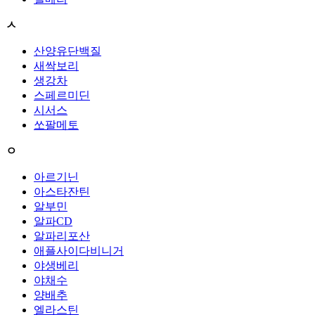
ㅅ
산양유단백질
새싹보리
생강차
스페르미딘
시서스
쏘팔메토
ㅇ
아르기닌
아스타잔틴
알부민
알파CD
알파리포산
애플사이다비니거
야생베리
야채수
양배추
엘라스틴