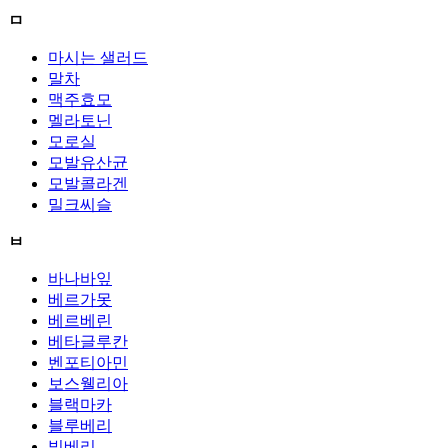
ㅁ
마시는 샐러드
말차
맥주효모
멜라토닌
모로실
모발유산균
모발콜라겐
밀크씨슬
ㅂ
바나바잎
베르가못
베르베린
베타글루칸
벤포티아민
보스웰리아
블랙마카
블루베리
빌베리