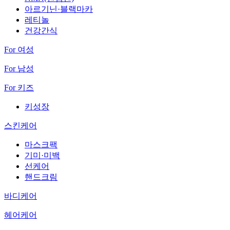
아르기닌·블랙마카
레티놀
건강간식
For 여성
For 남성
For 키즈
키성장
스킨케어
마스크팩
기미·미백
선케어
핸드크림
바디케어
헤어케어