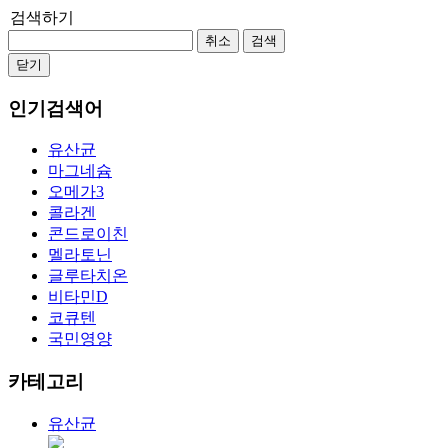
검색하기
취소
검색
닫기
인기검색어
유산균
마그네슘
오메가3
콜라겐
콘드로이친
멜라토닌
글루타치온
비타민D
코큐텐
국민영양
카테고리
유산균