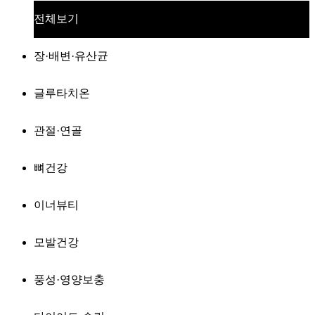
전체보기
장·배변·유산균
글루타치온
관절·연골
뼈건강
이너뷰티
모발건강
풍성·영양보충