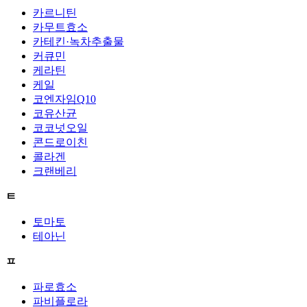
카르니틴
카무트효소
카테킨·녹차추출물
커큐민
케라틴
케일
코엔자임Q10
코유산균
코코넛오일
콘드로이친
콜라겐
크랜베리
ㅌ
토마토
테아닌
ㅍ
파로효소
파비플로라