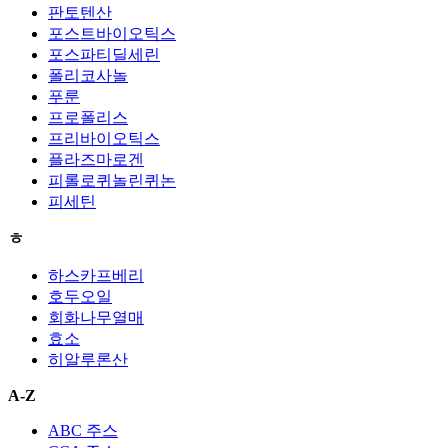
판토텐산
포스트바이오틱스
포스파티딜세린
폴리코사놀
푸룬
프로폴리스
프리바이오틱스
플라즈마로겐
피롤로퀴놀린퀴논
피세틴
ㅎ
하스카프베리
호두오일
회화나무열매
효소
히알루론산
A-Z
ABC 주스