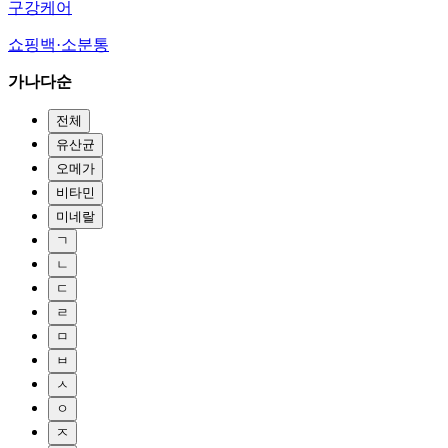
구강케어
쇼핑백·소분통
가나다순
전체
유산균
오메가
비타민
미네랄
ㄱ
ㄴ
ㄷ
ㄹ
ㅁ
ㅂ
ㅅ
ㅇ
ㅈ