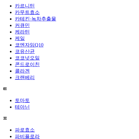
카르니틴
카무트효소
카테킨·녹차추출물
커큐민
케라틴
케일
코엔자임Q10
코유산균
코코넛오일
콘드로이친
콜라겐
크랜베리
ㅌ
토마토
테아닌
ㅍ
파로효소
파비플로라