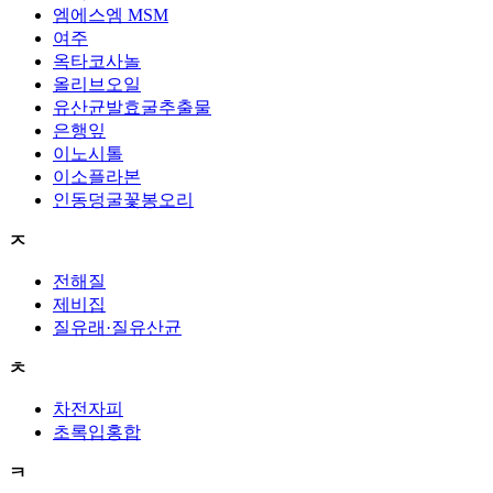
엠에스엠 MSM
여주
옥타코사놀
올리브오일
유산균발효굴추출물
은행잎
이노시톨
이소플라본
인동덩굴꽃봉오리
ㅈ
전해질
제비집
질유래·질유산균
ㅊ
차전자피
초록입홍합
ㅋ