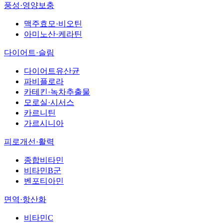
풍성·영양보충
맥주효모·비오틴
아미노산·케라틴
다이어트·슬림
다이어트유산균
파비플로라
카테킨·녹차추출물
모로실·시서스
카르니틴
가르시니아
피로개선·활력
종합비타민
비타민B군
벤포티아민
면역·항산화
비타민C