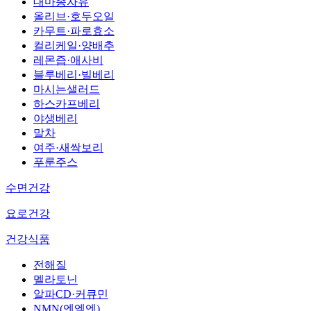
대마종자유
올리브·호두오일
카무트·파로효소
컬리케일·양배추
레몬즙·애사비
블루베리·빌베리
마시는샐러드
하스카프베리
야생베리
말차
여주·새싹보리
푸룬주스
수면건강
요로건강
건강식품
전해질
멜라토닌
알파CD·커큐민
NMN(엔엠엔)