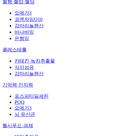
혈행·혈압·혈당
오메가3
코엔자임Q10
감마리놀렌산
바나바잎
은행잎
콜레스테롤
카테킨·녹차추출물
식이섬유
감마리놀렌산
기억력·인지력
포스파티딜세린
PQQ
오메가3
뇌 유산균
헬시푸드·과채