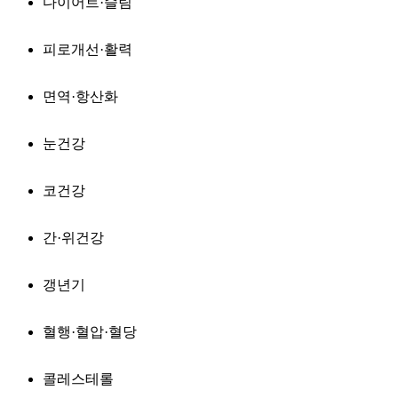
다이어트·슬림
피로개선·활력
면역·항산화
눈건강
코건강
간·위건강
갱년기
혈행·혈압·혈당
콜레스테롤