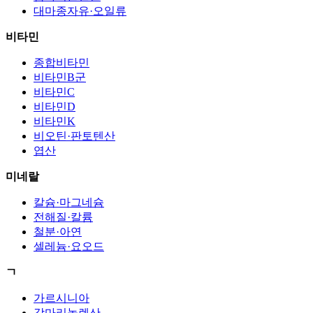
대마종자유·오일류
비타민
종합비타민
비타민B군
비타민C
비타민D
비타민K
비오틴·판토텐산
엽산
미네랄
칼슘·마그네슘
전해질·칼륨
철분·아연
셀레늄·요오드
ㄱ
가르시니아
감마리놀렌산