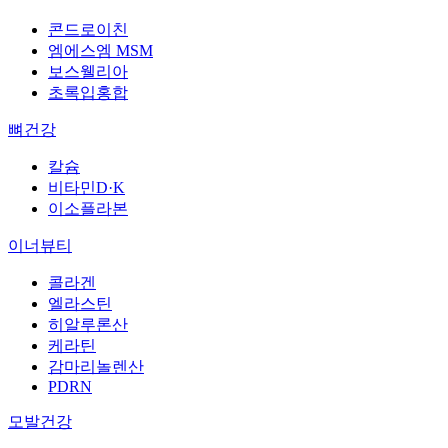
콘드로이친
엠에스엠 MSM
보스웰리아
초록입홍합
뼈건강
칼슘
비타민D·K
이소플라본
이너뷰티
콜라겐
엘라스틴
히알루론산
케라틴
감마리놀렌산
PDRN
모발건강