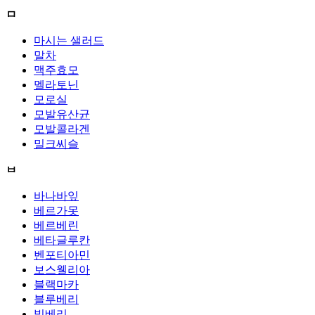
ㅁ
마시는 샐러드
말차
맥주효모
멜라토닌
모로실
모발유산균
모발콜라겐
밀크씨슬
ㅂ
바나바잎
베르가못
베르베린
베타글루칸
벤포티아민
보스웰리아
블랙마카
블루베리
빌베리