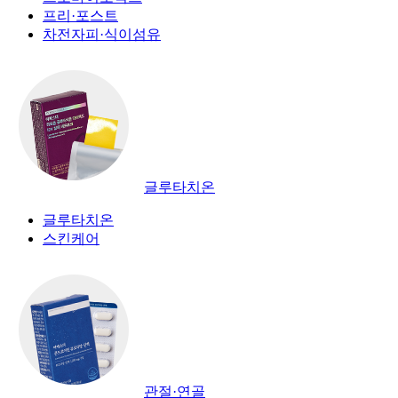
프리·포스트
차전자피·식이섬유
글루타치온
글루타치온
스킨케어
관절·연골