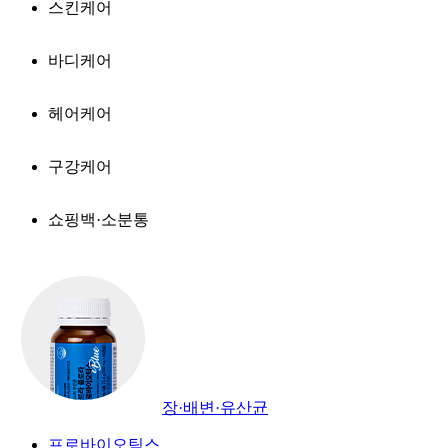
스킨케어
바디케어
헤어케어
구강케어
쇼핑백·소분통
장·배변·유산균
프로바이오틱스