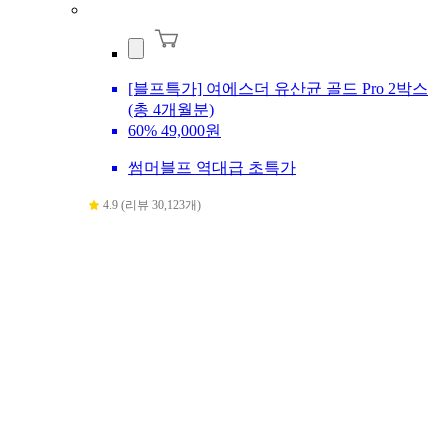
[블프특가] 여에스더 유산균 골드 Pro 2박스
(총 4개월분)
60%
49,000원
썸머블프 역대급 초특가
4.9 (리뷰 30,123개)