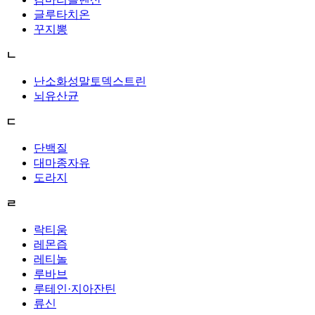
글루타치온
꾸지뽕
ㄴ
난소화성말토덱스트린
뇌유산균
ㄷ
단백질
대마종자유
도라지
ㄹ
락티움
레몬즙
레티놀
루바브
루테인·지아잔틴
류신