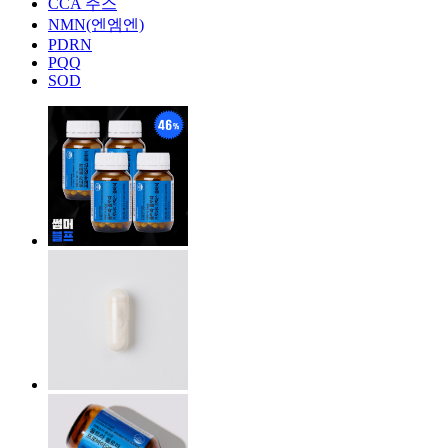
CCA 주스
NMN(엔엠엔)
PDRN
PQQ
SOD