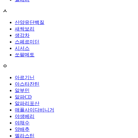
ㅅ
산양유단백질
새싹보리
생강차
스페르미딘
시서스
쏘팔메토
ㅇ
아르기닌
아스타잔틴
알부민
알파CD
알파리포산
애플사이다비니거
야생베리
야채수
양배추
엘라스틴