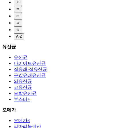
ㅊ
ㅋ
ㅌ
ㅍ
ㅎ
A-Z
유산균
유산균
다이어트유산균
질유래·질유산균
구강유래유산균
뇌유산균
코유산균
모발유산균
부스터+
오메가
오메가3
감마리놀렌산