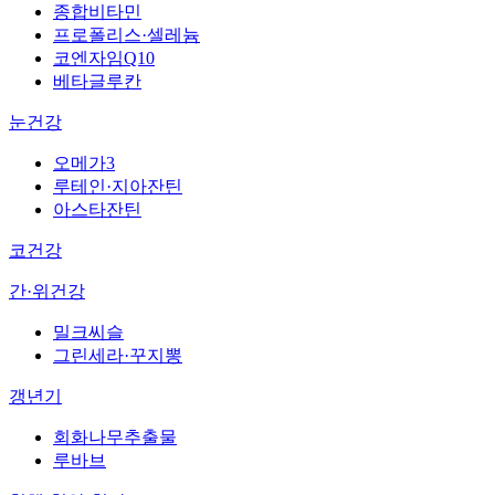
종합비타민
프로폴리스·셀레늄
코엔자임Q10
베타글루칸
눈건강
오메가3
루테인·지아잔틴
아스타잔틴
코건강
간·위건강
밀크씨슬
그린세라·꾸지뽕
갱년기
회화나무추출물
루바브