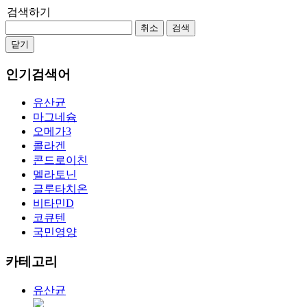
검색하기
취소
검색
닫기
인기검색어
유산균
마그네슘
오메가3
콜라겐
콘드로이친
멜라토닌
글루타치온
비타민D
코큐텐
국민영양
카테고리
유산균