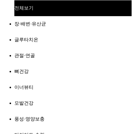
전체보기
장·배변·유산균
글루타치온
관절·연골
뼈건강
이너뷰티
모발건강
풍성·영양보충