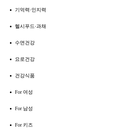
기억력·인지력
헬시푸드·과채
수면건강
요로건강
건강식품
For 여성
For 남성
For 키즈