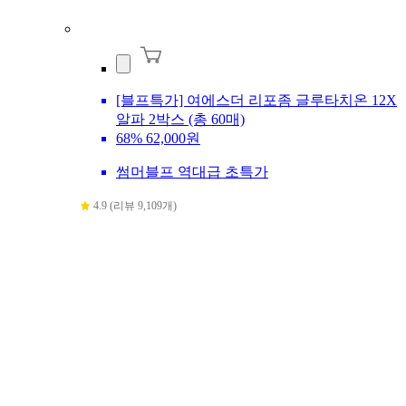
[블프특가] 여에스더 리포좀 글루타치온 12X
알파 2박스 (총 60매)
68%
62,000원
썸머블프 역대급 초특가
4.9 (리뷰 9,109개)