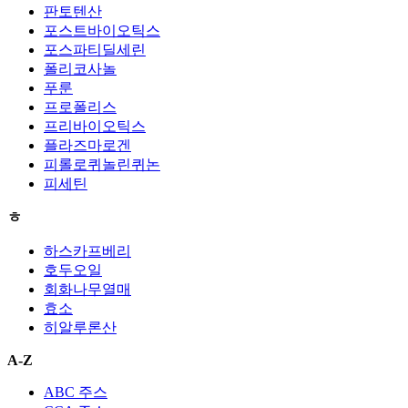
판토텐산
포스트바이오틱스
포스파티딜세린
폴리코사놀
푸룬
프로폴리스
프리바이오틱스
플라즈마로겐
피롤로퀴놀린퀴논
피세틴
ㅎ
하스카프베리
호두오일
회화나무열매
효소
히알루론산
A-Z
ABC 주스