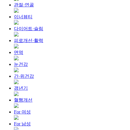
관절·연골
이너뷰티
다이어트·슬림
피로개선·활력
면역
눈건강
간·위건강
갱년기
혈행개선
For 여성
For 남성