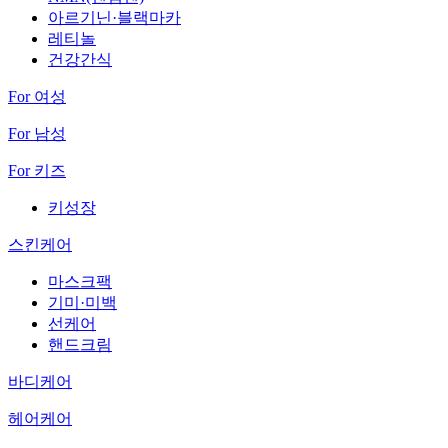
아르기닌·블랙마카
레티놀
건강간식
For 여성
For 남성
For 키즈
키성장
스킨케어
마스크팩
기미·미백
선케어
핸드크림
바디케어
헤어케어