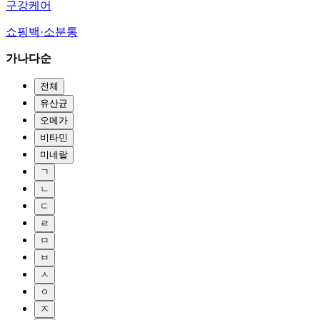
구강케어
쇼핑백·소분통
가나다순
전체
유산균
오메가
비타민
미네랄
ㄱ
ㄴ
ㄷ
ㄹ
ㅁ
ㅂ
ㅅ
ㅇ
ㅈ