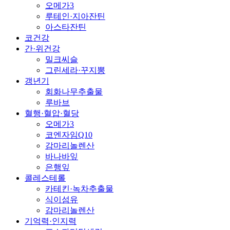
오메가3
루테인·지아잔틴
아스타잔틴
코건강
간·위건강
밀크씨슬
그린세라·꾸지뽕
갱년기
회화나무추출물
루바브
혈행·혈압·혈당
오메가3
코엔자임Q10
감마리놀렌산
바나바잎
은행잎
콜레스테롤
카테킨·녹차추출물
식이섬유
감마리놀렌산
기억력·인지력