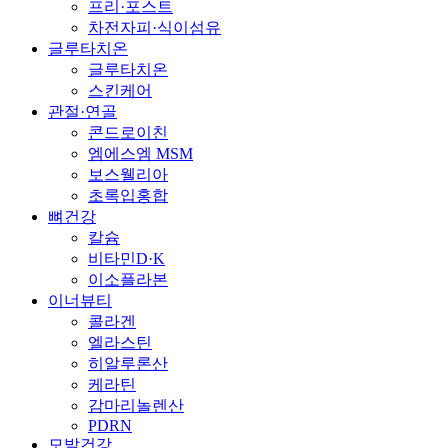
프리·포스트
차전자피·식이섬유
글루타치온
글루타치온
스킨케어
관절·연골
콘드로이친
엠에스엠 MSM
보스웰리아
초록입홍합
뼈건강
칼슘
비타민D·K
이소플라본
이너뷰티
콜라겐
엘라스틴
히알루론산
케라틴
감마리놀렌산
PDRN
모발건강