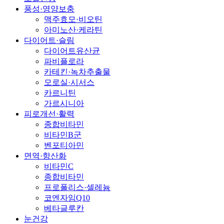
풍성·영양보충
맥주효모·비오틴
아미노산·케라틴
다이어트·슬림
다이어트유산균
파비플로라
카테킨·녹차추출물
모로실·시서스
카르니틴
가르시니아
피로개선·활력
종합비타민
비타민B군
벤포티아민
면역·항산화
비타민C
종합비타민
프로폴리스·셀레늄
코엔자임Q10
베타글루칸
눈건강