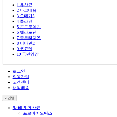
1
유산균
2
마그네슘
3
오메가3
4
콜라겐
5
콘드로이친
6
멜라토닌
7
글루타치온
8
비타민D
9
코큐텐
10
국민영양
로그인
회원가입
고객센터
해외배송
고민별
장·배변·유산균
프로바이오틱스