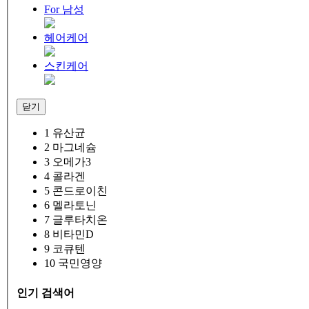
For 남성
헤어케어
스킨케어
닫기
1
유산균
2
마그네슘
3
오메가3
4
콜라겐
5
콘드로이친
6
멜라토닌
7
글루타치온
8
비타민D
9
코큐텐
10
국민영양
인기 검색어