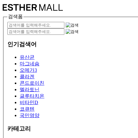
검색폼
인기검색어
유산균
마그네슘
오메가3
콜라겐
콘드로이친
멜라토닌
글루타치온
비타민D
코큐텐
국민영양
카테고리