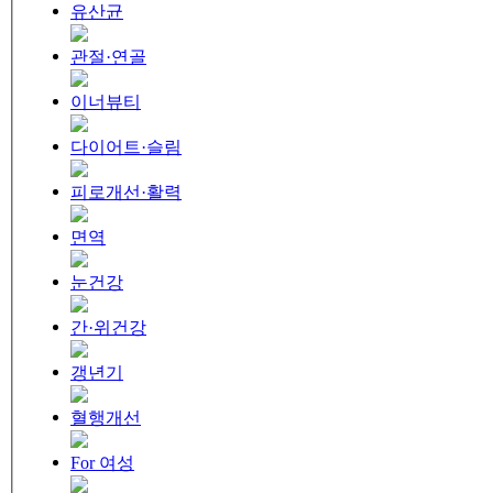
유산균
관절·연골
이너뷰티
다이어트·슬림
피로개선·활력
면역
눈건강
간·위건강
갱년기
혈행개선
For 여성