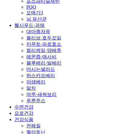
포스파티딜세린
PQQ
오메가3
뇌 유산균
헬시푸드·과채
대마종자유
올리브·호두오일
카무트·파로효소
컬리케일·양배추
레몬즙·애사비
블루베리·빌베리
마시는샐러드
하스카프베리
야생베리
말차
여주·새싹보리
푸룬주스
수면건강
요로건강
건강식품
전해질
멜라토닌