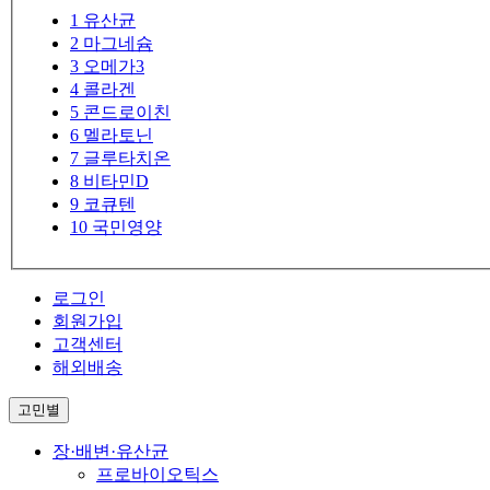
1
유산균
2
마그네슘
3
오메가3
4
콜라겐
5
콘드로이친
6
멜라토닌
7
글루타치온
8
비타민D
9
코큐텐
10
국민영양
로그인
회원가입
고객센터
해외배송
고민별
장·배변·유산균
프로바이오틱스