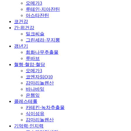
오메가3
루테인·지아잔틴
아스타잔틴
코건강
간·위건강
밀크씨슬
그린세라·꾸지뽕
갱년기
회화나무추출물
루바브
혈행·혈압·혈당
오메가3
코엔자임Q10
감마리놀렌산
바나바잎
은행잎
콜레스테롤
카테킨·녹차추출물
식이섬유
감마리놀렌산
기억력·인지력