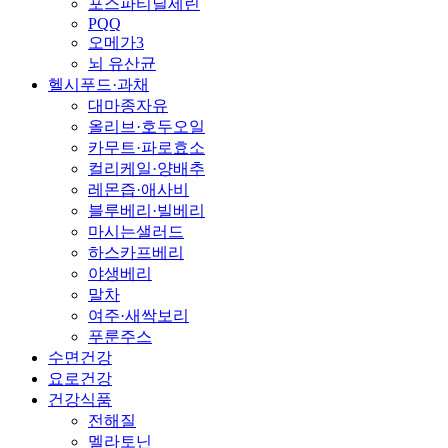
포스파티딜세린
PQQ
오메가3
뇌 유산균
헬시푸드·과채
대마종자유
올리브·호두오일
카무트·파로효소
컬리케일·양배추
레몬즙·애사비
블루베리·빌베리
마시는샐러드
하스카프베리
야생베리
말차
여주·새싹보리
푸룬주스
수면건강
요로건강
건강식품
전해질
멜라토닌