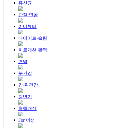
유산균
관절·연골
이너뷰티
다이어트·슬림
피로개선·활력
면역
눈건강
간·위건강
갱년기
혈행개선
For 여성