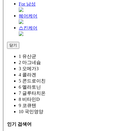
For 남성
헤어케어
스킨케어
닫기
1
유산균
2
마그네슘
3
오메가3
4
콜라겐
5
콘드로이친
6
멜라토닌
7
글루타치온
8
비타민D
9
코큐텐
10
국민영양
인기 검색어