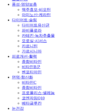
풍성·영양보충
맥주효모·비오틴
아미노산·케라틴
다이어트·슬림
다이어트유산균
파비플로라
카테킨·녹차추출물
모로실·시서스
카르니틴
가르시니아
피로개선·활력
종합비타민
비타민B군
벤포티아민
면역·항산화
비타민C
종합비타민
프로폴리스·셀레늄
코엔자임Q10
베타글루칸
눈건강