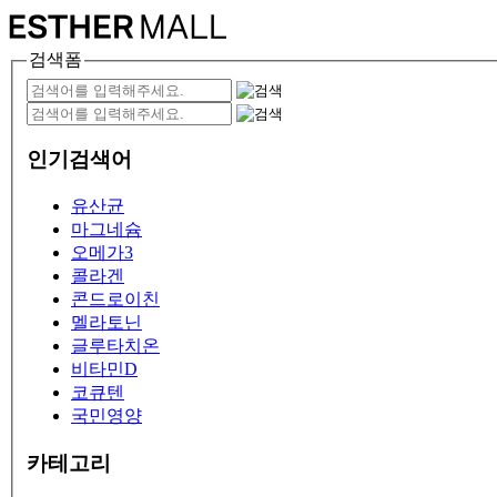
검색폼
인기검색어
유산균
마그네슘
오메가3
콜라겐
콘드로이친
멜라토닌
글루타치온
비타민D
코큐텐
국민영양
카테고리