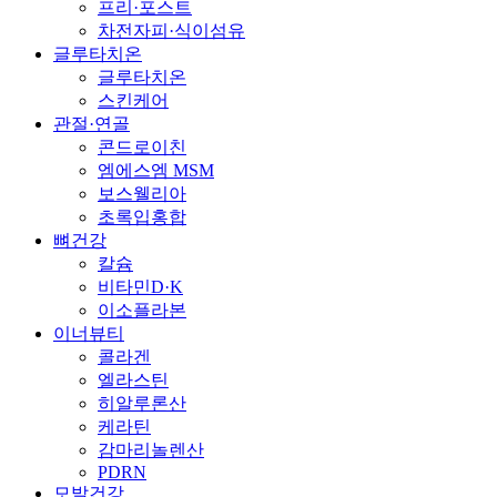
프리·포스트
차전자피·식이섬유
글루타치온
글루타치온
스킨케어
관절·연골
콘드로이친
엠에스엠 MSM
보스웰리아
초록입홍합
뼈건강
칼슘
비타민D·K
이소플라본
이너뷰티
콜라겐
엘라스틴
히알루론산
케라틴
감마리놀렌산
PDRN
모발건강