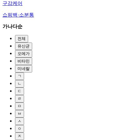
구강케어
쇼핑백·소분통
가나다순
전체
유산균
오메가
비타민
미네랄
ㄱ
ㄴ
ㄷ
ㄹ
ㅁ
ㅂ
ㅅ
ㅇ
ㅈ