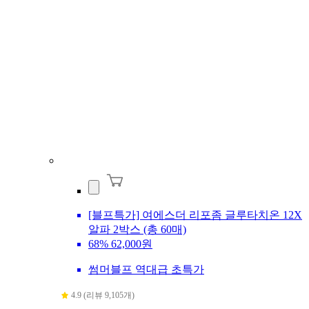
[블프특가] 여에스더 리포좀 글루타치온 12X
알파 2박스 (총 60매)
68%
62,000원
썸머블프 역대급 초특가
4.9 (리뷰 9,105개)