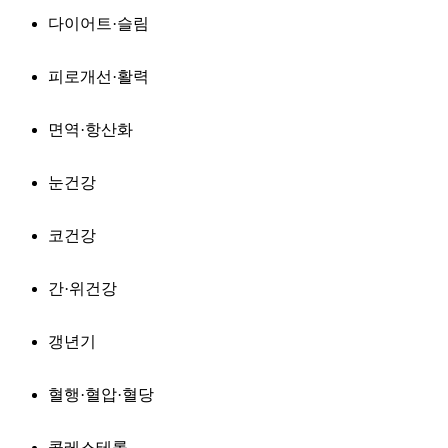
다이어트·슬림
피로개선·활력
면역·항산화
눈건강
코건강
간·위건강
갱년기
혈행·혈압·혈당
콜레스테롤