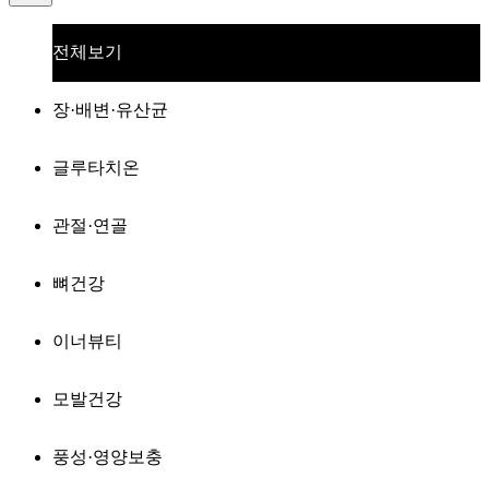
전체보기
장·배변·유산균
글루타치온
관절·연골
뼈건강
이너뷰티
모발건강
풍성·영양보충