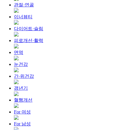
관절·연골
이너뷰티
다이어트·슬림
피로개선·활력
면역
눈건강
간·위건강
갱년기
혈행개선
For 여성
For 남성