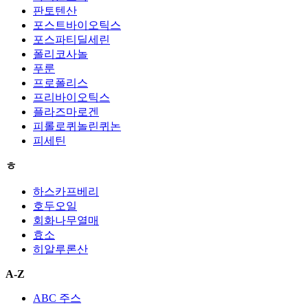
판토텐산
포스트바이오틱스
포스파티딜세린
폴리코사놀
푸룬
프로폴리스
프리바이오틱스
플라즈마로겐
피롤로퀴놀린퀴논
피세틴
ㅎ
하스카프베리
호두오일
회화나무열매
효소
히알루론산
A-Z
ABC 주스