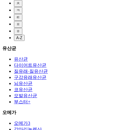
ㅊ
ㅋ
ㅌ
ㅍ
ㅎ
A-Z
유산균
유산균
다이어트유산균
질유래·질유산균
구강유래유산균
뇌유산균
코유산균
모발유산균
부스터+
오메가
오메가3
감마리놀렌산