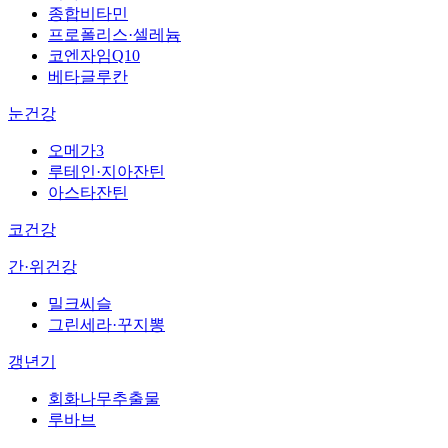
종합비타민
프로폴리스·셀레늄
코엔자임Q10
베타글루칸
눈건강
오메가3
루테인·지아잔틴
아스타잔틴
코건강
간·위건강
밀크씨슬
그린세라·꾸지뽕
갱년기
회화나무추출물
루바브