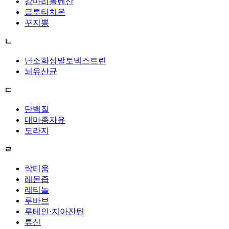
감마리놀렌산
글루타치온
꾸지뽕
ㄴ
난소화성말토덱스트린
뇌유산균
ㄷ
단백질
대마종자유
도라지
ㄹ
락티움
레몬즙
레티놀
루바브
루테인·지아잔틴
류신