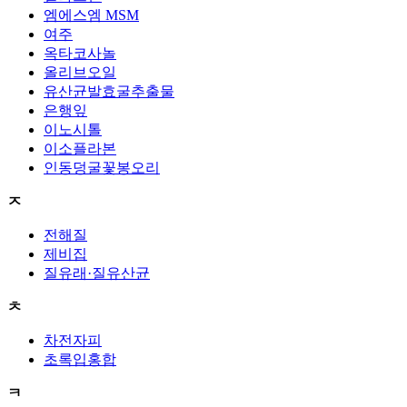
엠에스엠 MSM
여주
옥타코사놀
올리브오일
유산균발효굴추출물
은행잎
이노시톨
이소플라본
인동덩굴꽃봉오리
ㅈ
전해질
제비집
질유래·질유산균
ㅊ
차전자피
초록입홍합
ㅋ