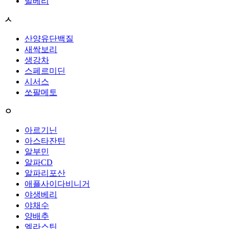
빌베리
ㅅ
산양유단백질
새싹보리
생강차
스페르미딘
시서스
쏘팔메토
ㅇ
아르기닌
아스타잔틴
알부민
알파CD
알파리포산
애플사이다비니거
야생베리
야채수
양배추
엘라스틴