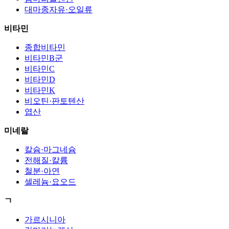
대마종자유·오일류
비타민
종합비타민
비타민B군
비타민C
비타민D
비타민K
비오틴·판토텐산
엽산
미네랄
칼슘·마그네슘
전해질·칼륨
철분·아연
셀레늄·요오드
ㄱ
가르시니아