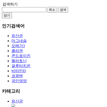
검색하기
취소
검색
닫기
인기검색어
유산균
마그네슘
오메가3
콜라겐
콘드로이친
멜라토닌
글루타치온
비타민D
코큐텐
국민영양
카테고리
유산균