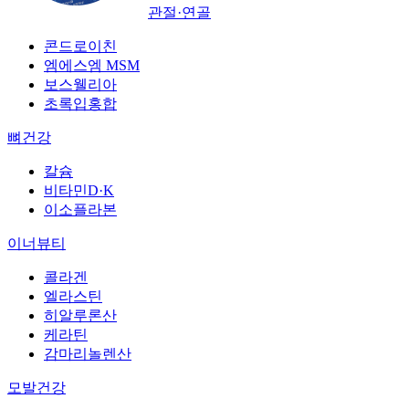
관절·연골
콘드로이친
엠에스엠 MSM
보스웰리아
초록입홍합
뼈건강
칼슘
비타민D·K
이소플라본
이너뷰티
콜라겐
엘라스틴
히알루론산
케라틴
감마리놀렌산
모발건강