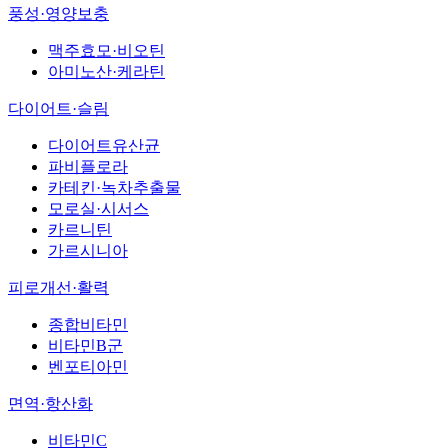
풍성·영양보충
맥주효모·비오틴
아미노산·케라틴
다이어트·슬림
다이어트유산균
파비플로라
카테킨·녹차추출물
모로실·시서스
카르니틴
가르시니아
피로개선·활력
종합비타민
비타민B군
벤포티아민
면역·항산화
비타민C