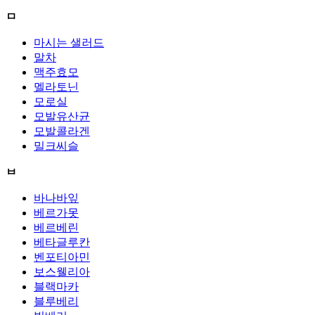
ㅁ
마시는 샐러드
말차
맥주효모
멜라토닌
모로실
모발유산균
모발콜라겐
밀크씨슬
ㅂ
바나바잎
베르가못
베르베린
베타글루칸
벤포티아민
보스웰리아
블랙마카
블루베리