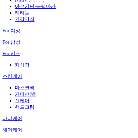
아르기닌·블랙마카
레티놀
건강간식
For 여성
For 남성
For 키즈
키성장
스킨케어
마스크팩
기미·미백
선케어
핸드크림
바디케어
헤어케어