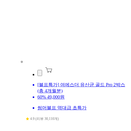
[블프특가] 여에스더 유산균 골드 Pro 2박스
(총 4개월분)
60%
49,000원
썸머블프 역대급 초특가
4.9 (리뷰 30,110개)