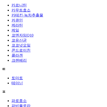
카르니틴
카무트효소
카테킨·녹차추출물
커큐민
케라틴
케일
코엔자임Q10
코유산균
코코넛오일
콘드로이친
콜라겐
크랜베리
ㅌ
토마토
테아닌
ㅍ
파로효소
파비플로라