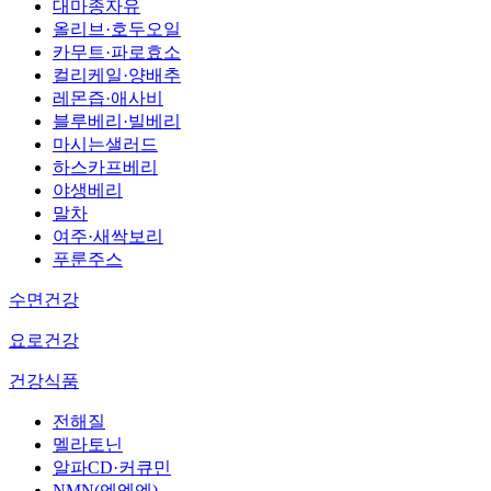
대마종자유
올리브·호두오일
카무트·파로효소
컬리케일·양배추
레몬즙·애사비
블루베리·빌베리
마시는샐러드
하스카프베리
야생베리
말차
여주·새싹보리
푸룬주스
수면건강
요로건강
건강식품
전해질
멜라토닌
알파CD·커큐민
NMN(엔엠엔)