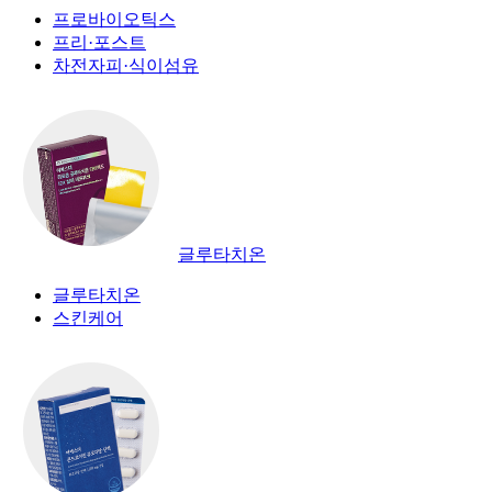
프로바이오틱스
프리·포스트
차전자피·식이섬유
글루타치온
글루타치온
스킨케어