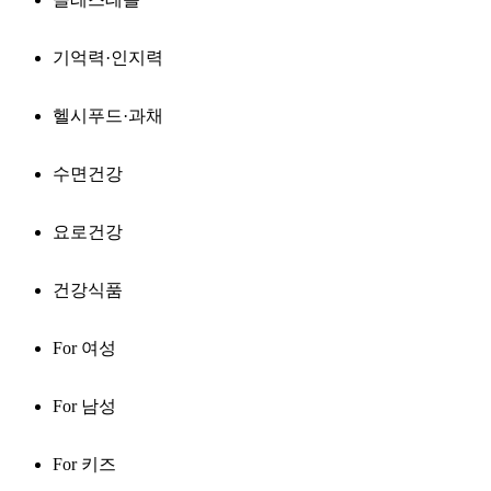
기억력·인지력
헬시푸드·과채
수면건강
요로건강
건강식품
For 여성
For 남성
For 키즈