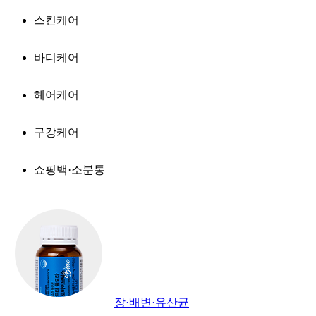
스킨케어
바디케어
헤어케어
구강케어
쇼핑백·소분통
장·배변·유산균