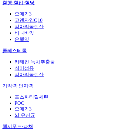
혈행·혈압·혈당
오메가3
코엔자임Q10
감마리놀렌산
바나바잎
은행잎
콜레스테롤
카테킨·녹차추출물
식이섬유
감마리놀렌산
기억력·인지력
포스파티딜세린
PQQ
오메가3
뇌 유산균
헬시푸드·과채