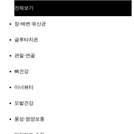
전체보기
장·배변·유산균
글루타치온
관절·연골
뼈건강
이너뷰티
모발건강
풍성·영양보충