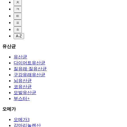
ㅊ
ㅋ
ㅌ
ㅍ
ㅎ
A-Z
유산균
유산균
다이어트유산균
질유래·질유산균
구강유래유산균
뇌유산균
코유산균
모발유산균
부스터+
오메가
오메가3
감마리놀렌산