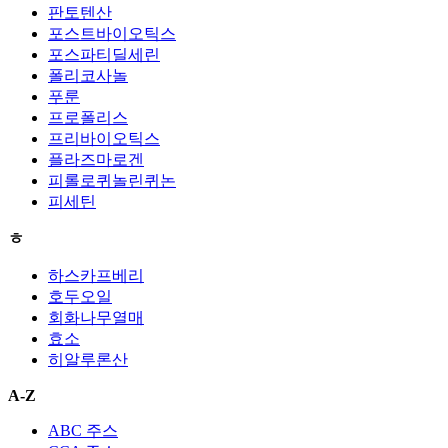
판토텐산
포스트바이오틱스
포스파티딜세린
폴리코사놀
푸룬
프로폴리스
프리바이오틱스
플라즈마로겐
피롤로퀴놀린퀴논
피세틴
ㅎ
하스카프베리
호두오일
회화나무열매
효소
히알루론산
A-Z
ABC 주스