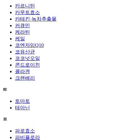
카르니틴
카무트효소
카테킨·녹차추출물
커큐민
케라틴
케일
코엔자임Q10
코유산균
코코넛오일
콘드로이친
콜라겐
크랜베리
ㅌ
토마토
테아닌
ㅍ
파로효소
파비플로라