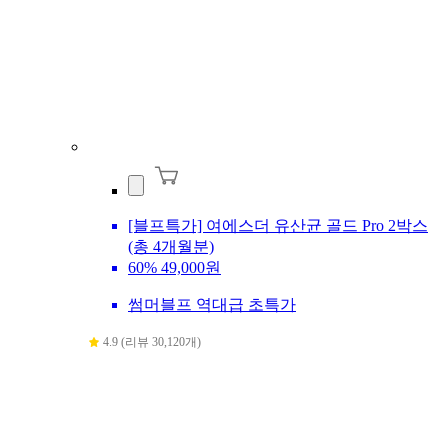
[블프특가] 여에스더 유산균 골드 Pro 2박스
(총 4개월분)
60%
49,000원
썸머블프 역대급 초특가
4.9 (리뷰 30,120개)