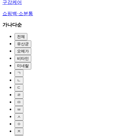
구강케어
쇼핑백·소분통
가나다순
전체
유산균
오메가
비타민
미네랄
ㄱ
ㄴ
ㄷ
ㄹ
ㅁ
ㅂ
ㅅ
ㅇ
ㅈ