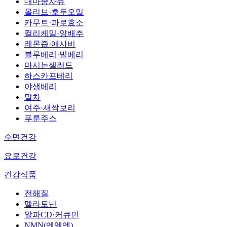
대마종자유
올리브·호두오일
카무트·파로효소
컬리케일·양배추
레몬즙·애사비
블루베리·빌베리
마시는샐러드
하스카프베리
야생베리
말차
여주·새싹보리
푸룬주스
수면건강
요로건강
건강식품
전해질
멜라토닌
알파CD·커큐민
NMN(엔엠엔)