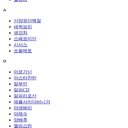
ㅅ
산양유단백질
새싹보리
생강차
스페르미딘
시서스
쏘팔메토
ㅇ
아르기닌
아스타잔틴
알부민
알파CD
알파리포산
애플사이다비니거
야생베리
야채수
양배추
엘라스틴