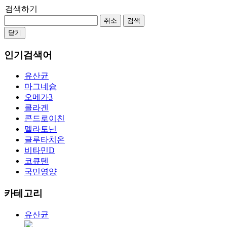
검색하기
취소
검색
닫기
인기검색어
유산균
마그네슘
오메가3
콜라겐
콘드로이친
멜라토닌
글루타치온
비타민D
코큐텐
국민영양
카테고리
유산균