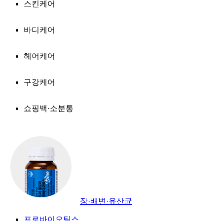
스킨케어
바디케어
헤어케어
구강케어
쇼핑백·소분통
장·배변·유산균
프로바이오틱스