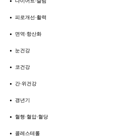
다이어트·슬림
피로개선·활력
면역·항산화
눈건강
코건강
간·위건강
갱년기
혈행·혈압·혈당
콜레스테롤