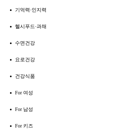
기억력·인지력
헬시푸드·과채
수면건강
요로건강
건강식품
For 여성
For 남성
For 키즈