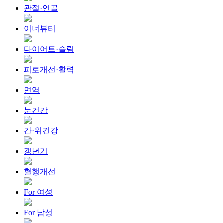
관절·연골
이너뷰티
다이어트·슬림
피로개선·활력
면역
눈건강
간·위건강
갱년기
혈행개선
For 여성
For 남성