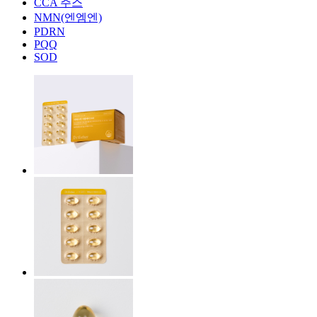
CCA 주스
NMN(엔엠엔)
PDRN
PQQ
SOD