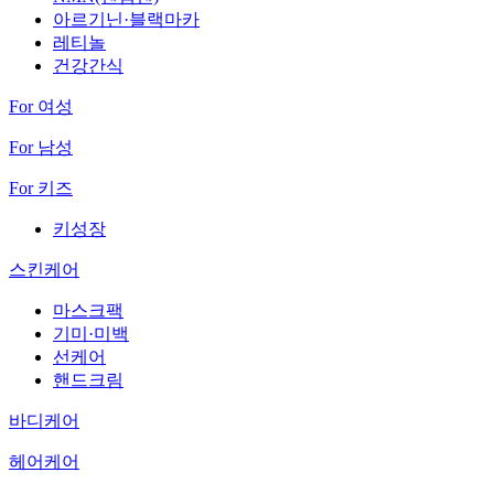
아르기닌·블랙마카
레티놀
건강간식
For 여성
For 남성
For 키즈
키성장
스킨케어
마스크팩
기미·미백
선케어
핸드크림
바디케어
헤어케어