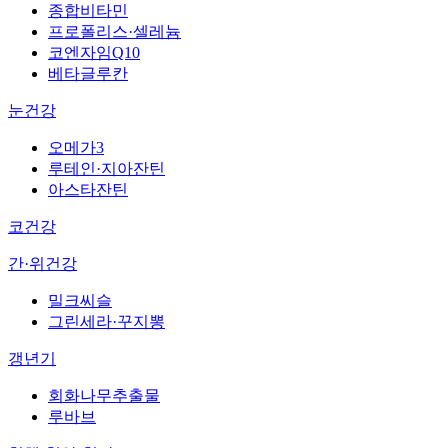
종합비타민
프로폴리스·셀레늄
코엔자임Q10
베타글루칸
눈건강
오메가3
루테인·지아잔틴
아스타잔틴
코건강
간·위건강
밀크씨슬
그린세라·꾸지뽕
갱년기
회화나무추출물
루바브