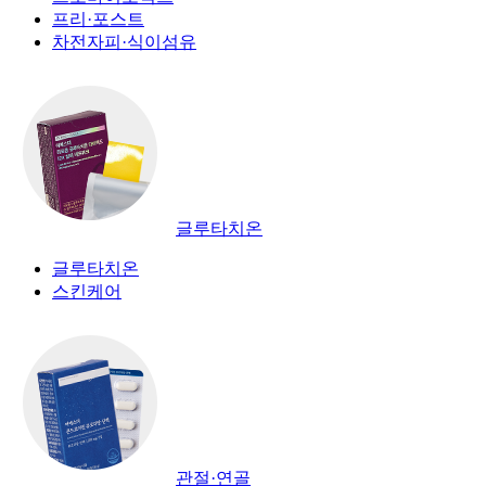
프리·포스트
차전자피·식이섬유
글루타치온
글루타치온
스킨케어
관절·연골