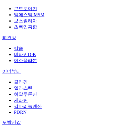
콘드로이친
엠에스엠 MSM
보스웰리아
초록입홍합
뼈건강
칼슘
비타민D·K
이소플라본
이너뷰티
콜라겐
엘라스틴
히알루론산
케라틴
감마리놀렌산
PDRN
모발건강