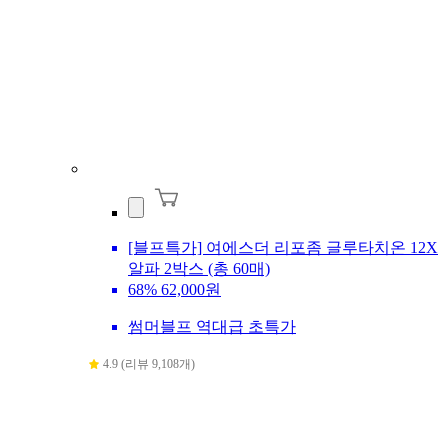
[블프특가] 여에스더 리포좀 글루타치온 12X
알파 2박스 (총 60매)
68%
62,000원
썸머블프 역대급 초특가
4.9 (리뷰 9,108개)