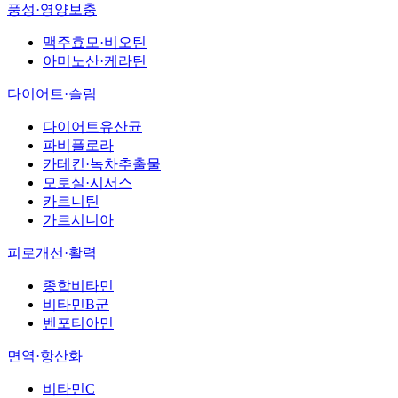
풍성·영양보충
맥주효모·비오틴
아미노산·케라틴
다이어트·슬림
다이어트유산균
파비플로라
카테킨·녹차추출물
모로실·시서스
카르니틴
가르시니아
피로개선·활력
종합비타민
비타민B군
벤포티아민
면역·항산화
비타민C