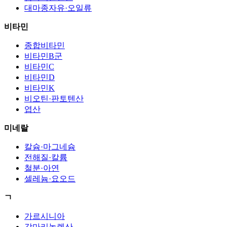
대마종자유·오일류
비타민
종합비타민
비타민B군
비타민C
비타민D
비타민K
비오틴·판토텐산
엽산
미네랄
칼슘·마그네슘
전해질·칼륨
철분·아연
셀레늄·요오드
ㄱ
가르시니아
감마리놀렌산