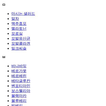
ㅁ
마시는 샐러드
말차
맥주효모
멜라토닌
모로실
모발유산균
모발콜라겐
밀크씨슬
ㅂ
바나바잎
베르가못
베르베린
베타글루칸
벤포티아민
보스웰리아
블랙마카
블루베리
빌베리