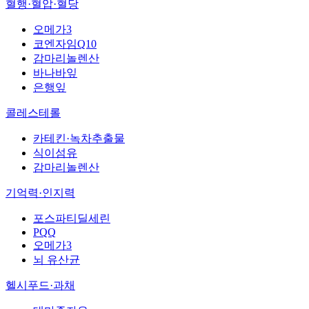
혈행·혈압·혈당
오메가3
코엔자임Q10
감마리놀렌산
바나바잎
은행잎
콜레스테롤
카테킨·녹차추출물
식이섬유
감마리놀렌산
기억력·인지력
포스파티딜세린
PQQ
오메가3
뇌 유산균
헬시푸드·과채