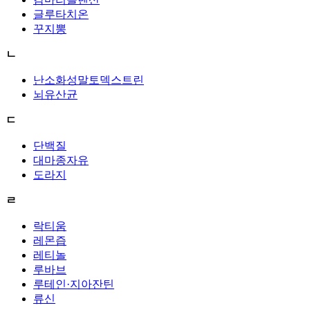
글루타치온
꾸지뽕
ㄴ
난소화성말토덱스트린
뇌유산균
ㄷ
단백질
대마종자유
도라지
ㄹ
락티움
레몬즙
레티놀
루바브
루테인·지아잔틴
류신