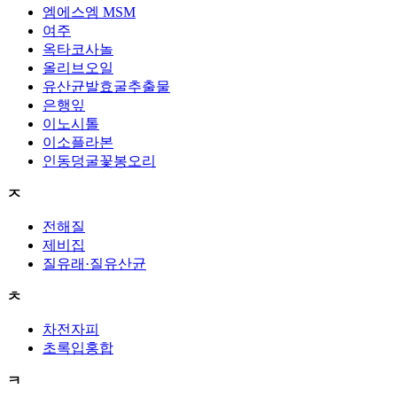
엠에스엠 MSM
여주
옥타코사놀
올리브오일
유산균발효굴추출물
은행잎
이노시톨
이소플라본
인동덩굴꽃봉오리
ㅈ
전해질
제비집
질유래·질유산균
ㅊ
차전자피
초록입홍합
ㅋ