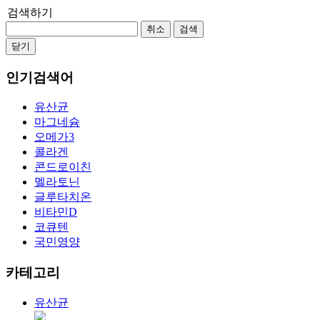
검색하기
취소
검색
닫기
인기검색어
유산균
마그네슘
오메가3
콜라겐
콘드로이친
멜라토닌
글루타치온
비타민D
코큐텐
국민영양
카테고리
유산균