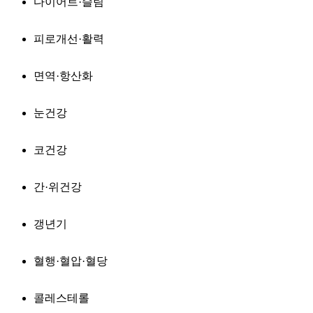
다이어트·슬림
피로개선·활력
면역·항산화
눈건강
코건강
간·위건강
갱년기
혈행·혈압·혈당
콜레스테롤