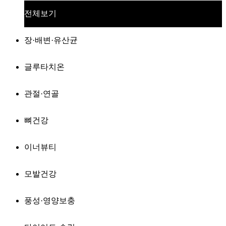
전체보기
장·배변·유산균
글루타치온
관절·연골
뼈건강
이너뷰티
모발건강
풍성·영양보충