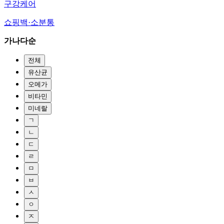
구강케어
쇼핑백·소분통
가나다순
전체
유산균
오메가
비타민
미네랄
ㄱ
ㄴ
ㄷ
ㄹ
ㅁ
ㅂ
ㅅ
ㅇ
ㅈ