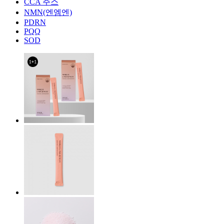
CCA 주스
NMN(엔엠엔)
PDRN
PQQ
SOD