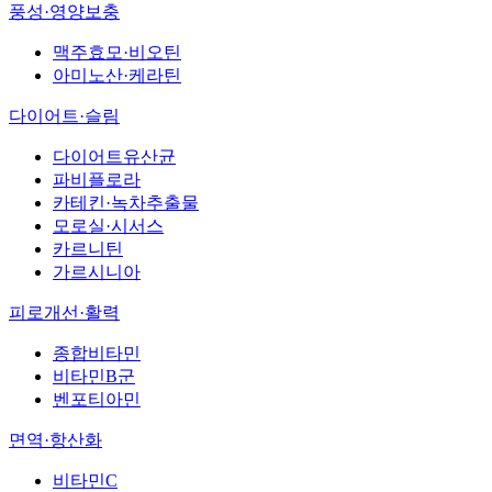
풍성·영양보충
맥주효모·비오틴
아미노산·케라틴
다이어트·슬림
다이어트유산균
파비플로라
카테킨·녹차추출물
모로실·시서스
카르니틴
가르시니아
피로개선·활력
종합비타민
비타민B군
벤포티아민
면역·항산화
비타민C