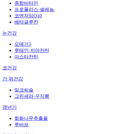
종합비타민
프로폴리스·셀레늄
코엔자임Q10
베타글루칸
눈건강
오메가3
루테인·지아잔틴
아스타잔틴
코건강
간·위건강
밀크씨슬
그린세라·꾸지뽕
갱년기
회화나무추출물
루바브