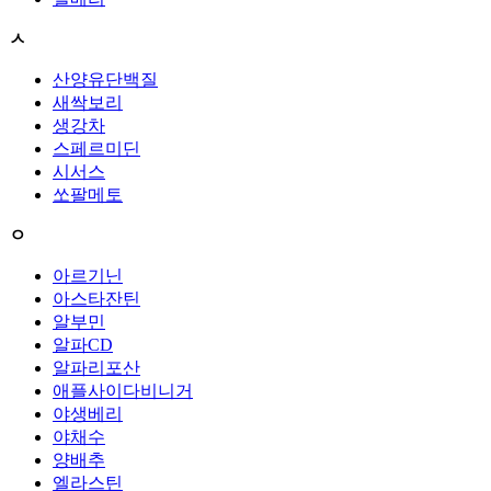
ㅅ
산양유단백질
새싹보리
생강차
스페르미딘
시서스
쏘팔메토
ㅇ
아르기닌
아스타잔틴
알부민
알파CD
알파리포산
애플사이다비니거
야생베리
야채수
양배추
엘라스틴