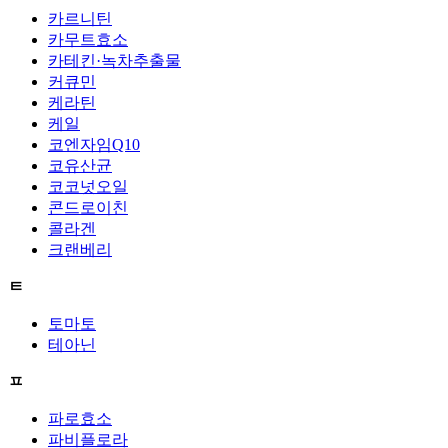
카르니틴
카무트효소
카테킨·녹차추출물
커큐민
케라틴
케일
코엔자임Q10
코유산균
코코넛오일
콘드로이친
콜라겐
크랜베리
ㅌ
토마토
테아닌
ㅍ
파로효소
파비플로라