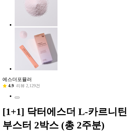
에스더포뮬러
4.9
리뷰 2,129건
[1+1] 닥터에스더 L-카르니틴
부스터 2박스 (총 2주분)