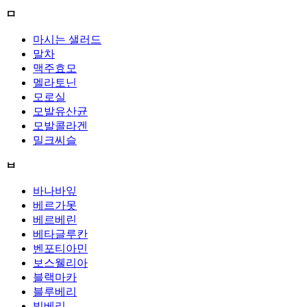
ㅁ
마시는 샐러드
말차
맥주효모
멜라토닌
모로실
모발유산균
모발콜라겐
밀크씨슬
ㅂ
바나바잎
베르가못
베르베린
베타글루칸
벤포티아민
보스웰리아
블랙마카
블루베리
빌베리