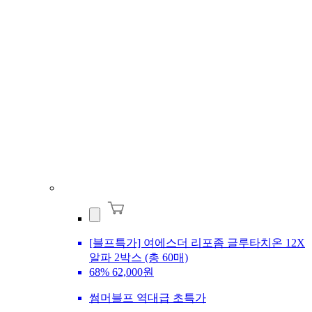
[블프특가] 여에스더 리포좀 글루타치온 12X
알파 2박스 (총 60매)
68%
62,000원
썸머블프 역대급 초특가