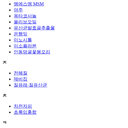
엠에스엠 MSM
여주
옥타코사놀
올리브오일
유산균발효굴추출물
은행잎
이노시톨
이소플라본
인동덩굴꽃봉오리
ㅈ
전해질
제비집
질유래·질유산균
ㅊ
차전자피
초록입홍합
ㅋ