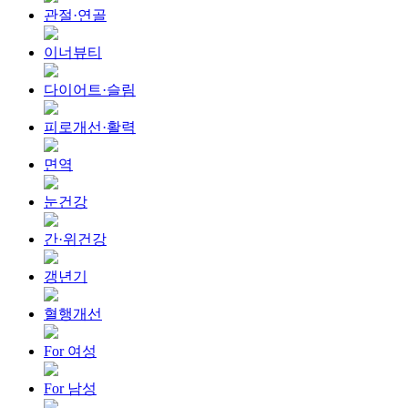
관절·연골
이너뷰티
다이어트·슬림
피로개선·활력
면역
눈건강
간·위건강
갱년기
혈행개선
For 여성
For 남성