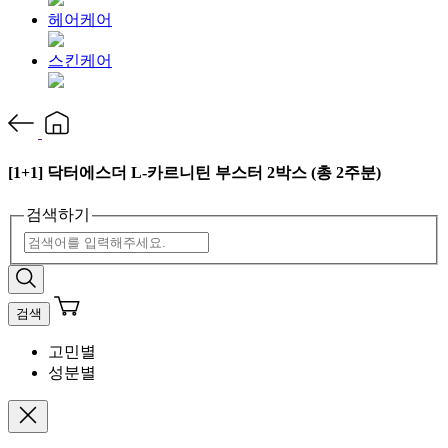
헤어케어
스킨케어
[1+1] 닥터에스더 L-카르니틴 부스터 2박스 (총 2주분)
검색하기
검색
고민별
성분별