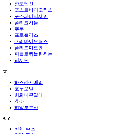
판토텐산
포스트바이오틱스
포스파티딜세린
폴리코사놀
푸룬
프로폴리스
프리바이오틱스
플라즈마로겐
피롤로퀴놀린퀴논
피세틴
ㅎ
하스카프베리
호두오일
회화나무열매
효소
히알루론산
A-Z
ABC 주스