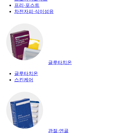
프리·포스트
차전자피·식이섬유
글루타치온
글루타치온
스킨케어
관절·연골