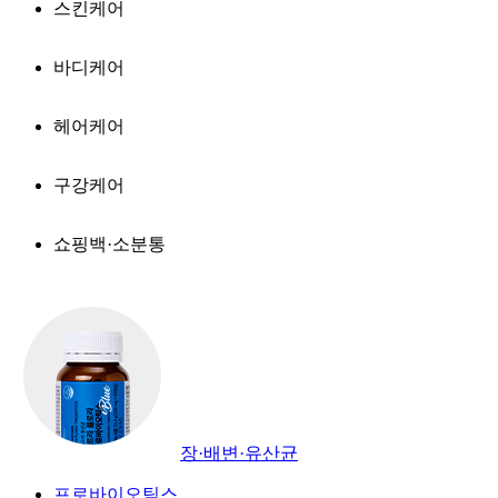
스킨케어
바디케어
헤어케어
구강케어
쇼핑백·소분통
장·배변·유산균
프로바이오틱스