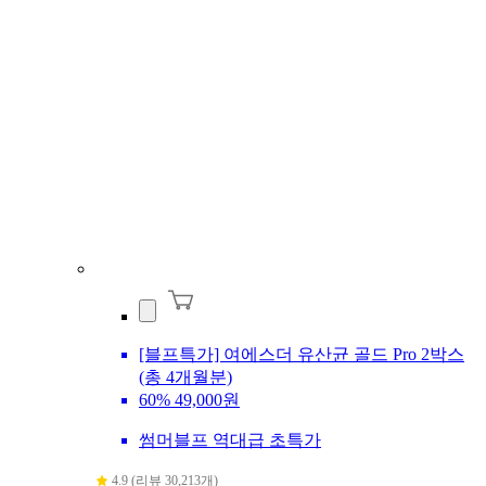
[블프특가] 여에스더 유산균 골드 Pro 2박스
(총 4개월분)
60%
49,000원
썸머블프 역대급 초특가
4.9 (리뷰 30,213개)