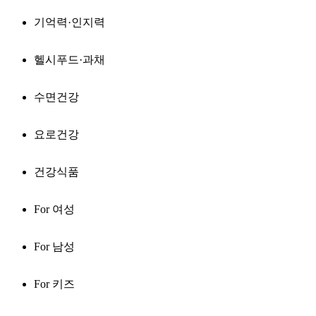
기억력·인지력
헬시푸드·과채
수면건강
요로건강
건강식품
For 여성
For 남성
For 키즈