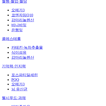
혈행·혈압·혈당
오메가3
코엔자임Q10
감마리놀렌산
바나바잎
은행잎
콜레스테롤
카테킨·녹차추출물
식이섬유
감마리놀렌산
기억력·인지력
포스파티딜세린
PQQ
오메가3
뇌 유산균
헬시푸드·과채