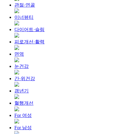
관절·연골
이너뷰티
다이어트·슬림
피로개선·활력
면역
눈건강
간·위건강
갱년기
혈행개선
For 여성
For 남성