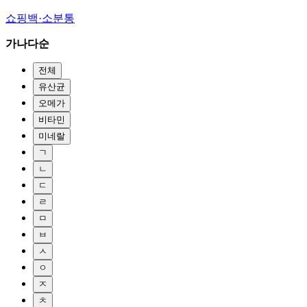
쇼핑백·소분통
가나다순
전체
유산균
오메가
비타민
미네랄
ㄱ
ㄴ
ㄷ
ㄹ
ㅁ
ㅂ
ㅅ
ㅇ
ㅈ
ㅊ