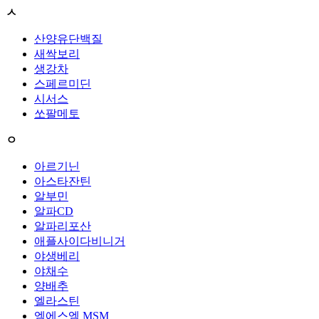
ㅅ
산양유단백질
새싹보리
생강차
스페르미딘
시서스
쏘팔메토
ㅇ
아르기닌
아스타잔틴
알부민
알파CD
알파리포산
애플사이다비니거
야생베리
야채수
양배추
엘라스틴
엠에스엠 MSM