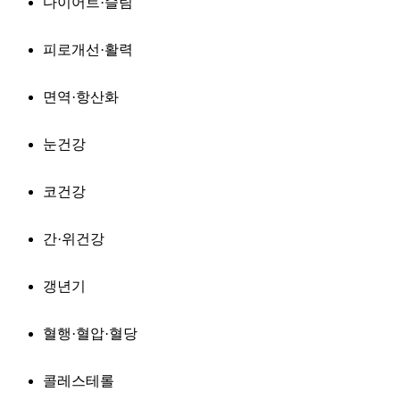
다이어트·슬림
피로개선·활력
면역·항산화
눈건강
코건강
간·위건강
갱년기
혈행·혈압·혈당
콜레스테롤