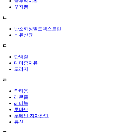
글루타치온
꾸지뽕
ㄴ
난소화성말토덱스트린
뇌유산균
ㄷ
단백질
대마종자유
도라지
ㄹ
락티움
레몬즙
레티놀
루바브
루테인·지아잔틴
류신