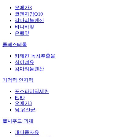
오메가3
코엔자임Q10
감마리놀렌산
바나바잎
은행잎
콜레스테롤
카테킨·녹차추출물
식이섬유
감마리놀렌산
기억력·인지력
포스파티딜세린
PQQ
오메가3
뇌 유산균
헬시푸드·과채
대마종자유