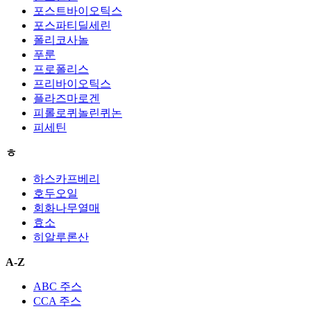
포스트바이오틱스
포스파티딜세린
폴리코사놀
푸룬
프로폴리스
프리바이오틱스
플라즈마로겐
피롤로퀴놀린퀴논
피세틴
ㅎ
하스카프베리
호두오일
회화나무열매
효소
히알루론산
A-Z
ABC 주스
CCA 주스