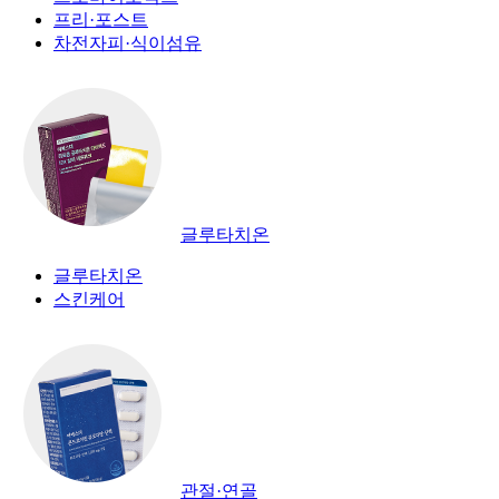
프리·포스트
차전자피·식이섬유
글루타치온
글루타치온
스킨케어
관절·연골