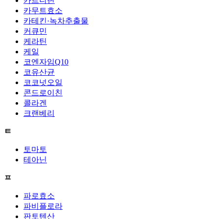
카르니틴
카무트효소
카테킨·녹차추출물
커큐민
케라틴
케일
코엔자임Q10
코유산균
코코넛오일
콘드로이친
콜라겐
크랜베리
ㅌ
토마토
테아닌
ㅍ
파로효소
파비플로라
판토텐산