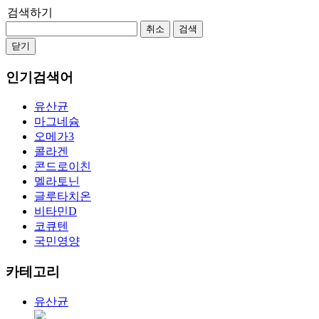
검색하기
취소
검색
닫기
인기검색어
유산균
마그네슘
오메가3
콜라겐
콘드로이친
멜라토닌
글루타치온
비타민D
코큐텐
국민영양
카테고리
유산균