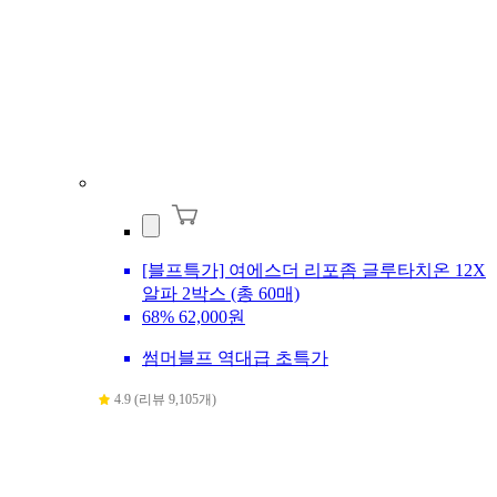
[블프특가] 여에스더 리포좀 글루타치온 12X
알파 2박스 (총 60매)
68%
62,000원
썸머블프 역대급 초특가
4.9 (리뷰 9,105개)