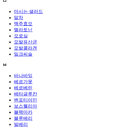
ㅁ
마시는 샐러드
말차
맥주효모
멜라토닌
모로실
모발유산균
모발콜라겐
밀크씨슬
ㅂ
바나바잎
베르가못
베르베린
베타글루칸
벤포티아민
보스웰리아
블랙마카
블루베리
빌베리