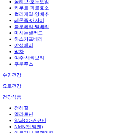
올리브·호두오일
카무트·파로효소
컬리케일·양배추
레몬즙·애사비
블루베리·빌베리
마시는샐러드
하스카프베리
야생베리
말차
여주·새싹보리
푸룬주스
수면건강
요로건강
건강식품
전해질
멜라토닌
알파CD·커큐민
NMN(엔엠엔)
아르기닌·블랙마카