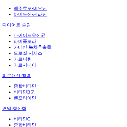
맥주효모·비오틴
아미노산·케라틴
다이어트·슬림
다이어트유산균
파비플로라
카테킨·녹차추출물
모로실·시서스
카르니틴
가르시니아
피로개선·활력
종합비타민
비타민B군
벤포티아민
면역·항산화
비타민C
종합비타민