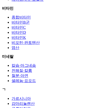
비타민
종합비타민
비타민B군
비타민C
비타민D
비타민K
비오틴·판토텐산
엽산
미네랄
칼슘·마그네슘
전해질·칼륨
철분·아연
셀레늄·요오드
ㄱ
가르시니아
감마리놀렌산