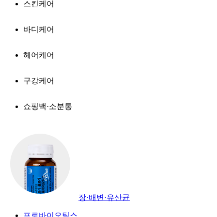
스킨케어
바디케어
헤어케어
구강케어
쇼핑백·소분통
장·배변·유산균
프로바이오틱스