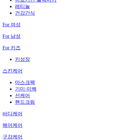
레티놀
건강간식
For 여성
For 남성
For 키즈
키성장
스킨케어
마스크팩
기미·미백
선케어
핸드크림
바디케어
헤어케어
구강케어