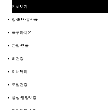
전체보기
장·배변·유산균
글루타치온
관절·연골
뼈건강
이너뷰티
모발건강
풍성·영양보충