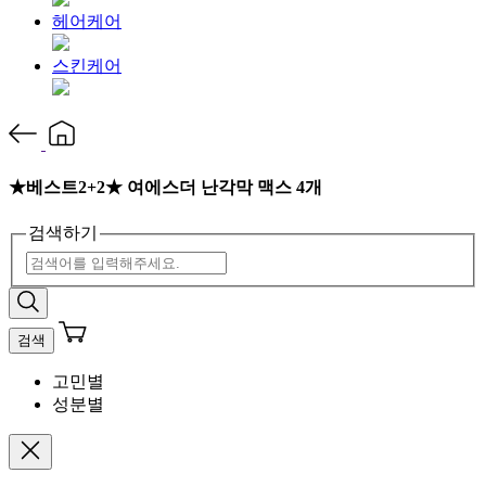
헤어케어
스킨케어
★베스트2+2★ 여에스더 난각막 맥스 4개
검색하기
검색
고민별
성분별