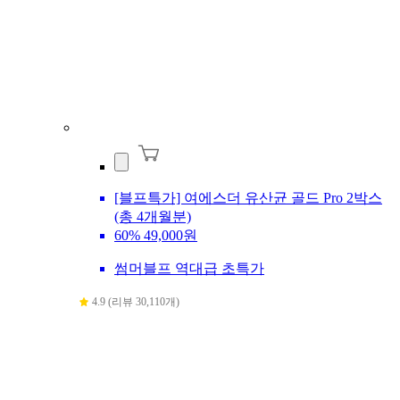
[블프특가] 여에스더 유산균 골드 Pro 2박스
(총 4개월분)
60%
49,000원
썸머블프 역대급 초특가
4.9 (리뷰 30,110개)