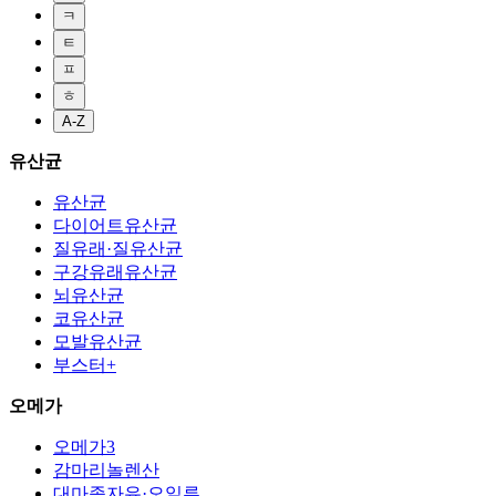
ㅋ
ㅌ
ㅍ
ㅎ
A-Z
유산균
유산균
다이어트유산균
질유래·질유산균
구강유래유산균
뇌유산균
코유산균
모발유산균
부스터+
오메가
오메가3
감마리놀렌산
대마종자유·오일류