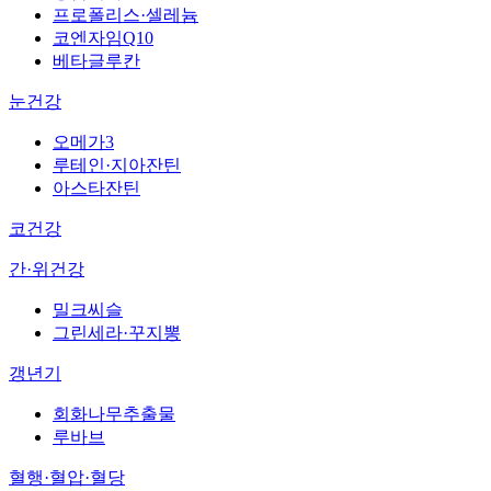
프로폴리스·셀레늄
코엔자임Q10
베타글루칸
눈건강
오메가3
루테인·지아잔틴
아스타잔틴
코건강
간·위건강
밀크씨슬
그린세라·꾸지뽕
갱년기
회화나무추출물
루바브
혈행·혈압·혈당