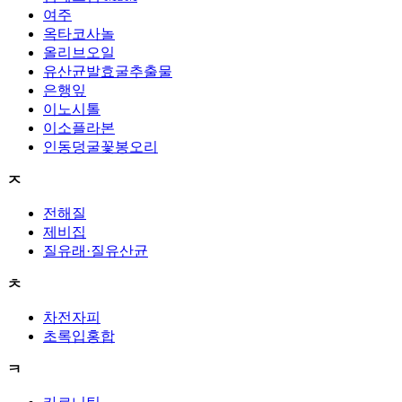
여주
옥타코사놀
올리브오일
유산균발효굴추출물
은행잎
이노시톨
이소플라본
인동덩굴꽃봉오리
ㅈ
전해질
제비집
질유래·질유산균
ㅊ
차전자피
초록입홍합
ㅋ