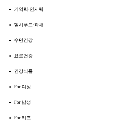
기억력·인지력
헬시푸드·과채
수면건강
요로건강
건강식품
For 여성
For 남성
For 키즈