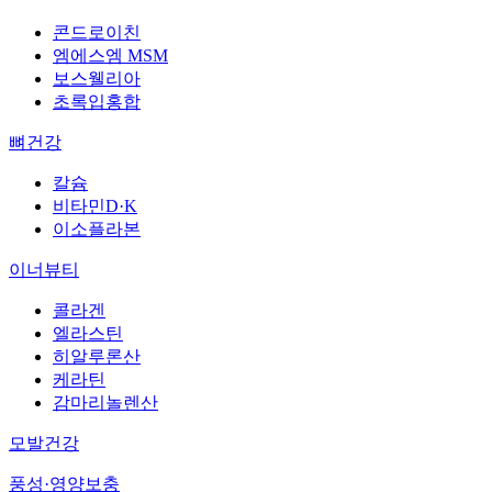
콘드로이친
엠에스엠 MSM
보스웰리아
초록입홍합
뼈건강
칼슘
비타민D·K
이소플라본
이너뷰티
콜라겐
엘라스틴
히알루론산
케라틴
감마리놀렌산
모발건강
풍성·영양보충