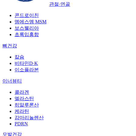
관절·연골
콘드로이친
엠에스엠 MSM
보스웰리아
초록입홍합
뼈건강
칼슘
비타민D·K
이소플라본
이너뷰티
콜라겐
엘라스틴
히알루론산
케라틴
감마리놀렌산
PDRN
모발건강