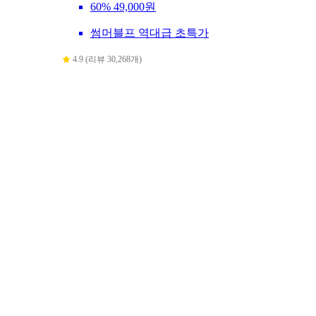
60%
49,000원
썸머블프 역대급 초특가
4.9 (리뷰 30,268개)