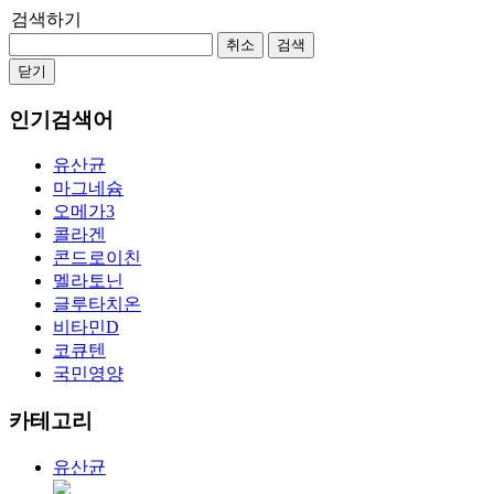
검색하기
취소
검색
닫기
인기검색어
유산균
마그네슘
오메가3
콜라겐
콘드로이친
멜라토닌
글루타치온
비타민D
코큐텐
국민영양
카테고리
유산균