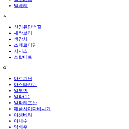
빌베리
ㅅ
산양유단백질
새싹보리
생강차
스페르미딘
시서스
쏘팔메토
ㅇ
아르기닌
아스타잔틴
알부민
알파CD
알파리포산
애플사이다비니거
야생베리
야채수
양배추