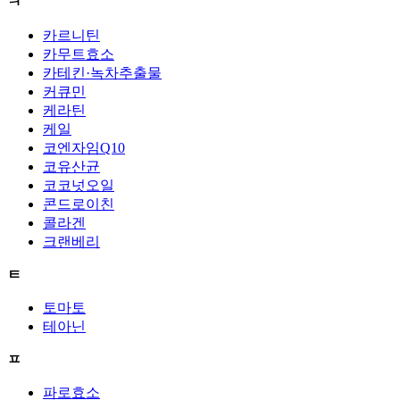
ㅋ
카르니틴
카무트효소
카테킨·녹차추출물
커큐민
케라틴
케일
코엔자임Q10
코유산균
코코넛오일
콘드로이친
콜라겐
크랜베리
ㅌ
토마토
테아닌
ㅍ
파로효소