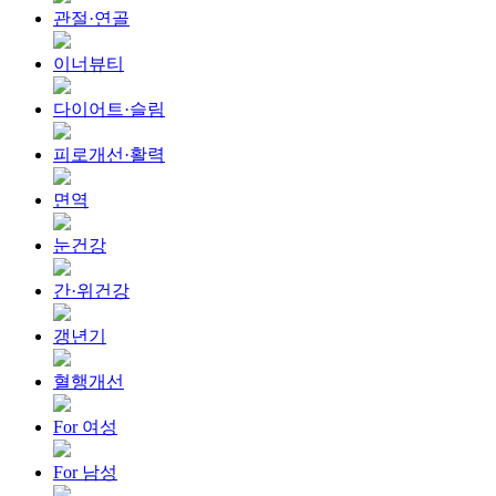
관절·연골
이너뷰티
다이어트·슬림
피로개선·활력
면역
눈건강
간·위건강
갱년기
혈행개선
For 여성
For 남성