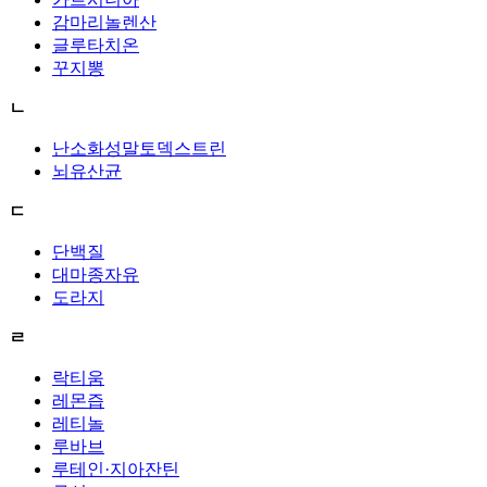
감마리놀렌산
글루타치온
꾸지뽕
ㄴ
난소화성말토덱스트린
뇌유산균
ㄷ
단백질
대마종자유
도라지
ㄹ
락티움
레몬즙
레티놀
루바브
루테인·지아잔틴