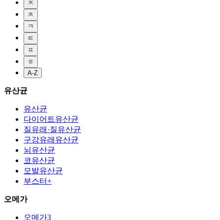
ㅈ
ㅊ
ㅋ
ㅌ
ㅍ
ㅎ
A-Z
유산균
유산균
다이어트유산균
질유래·질유산균
구강유래유산균
뇌유산균
코유산균
모발유산균
부스터+
오메가
오메가3