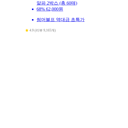
알파 2박스 (총 60매)
68%
62,000원
썸머블프 역대급 초특가
4.9 (리뷰 9,165개)