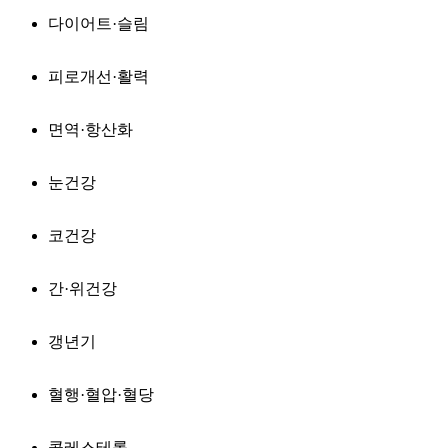
다이어트·슬림
피로개선·활력
면역·항산화
눈건강
코건강
간·위건강
갱년기
혈행·혈압·혈당
콜레스테롤