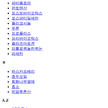
파비플로라
판토텐산
포스트바이오틱스
포스파티딜세린
폴리코사놀
푸룬
프로폴리스
프리바이오틱스
플라즈마로겐
피롤로퀴놀린퀴논
피세틴
ㅎ
하스카프베리
호두오일
회화나무열매
효소
히알루론산
A-Z