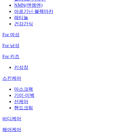
NMN(엔엠엔)
아르기닌·블랙마카
레티놀
건강간식
For 여성
For 남성
For 키즈
키성장
스킨케어
마스크팩
기미·미백
선케어
핸드크림
바디케어
헤어케어