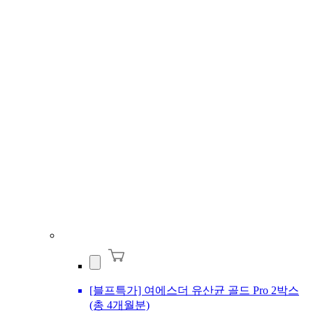
[블프특가] 여에스더 유산균 골드 Pro 2박스
(총 4개월분)