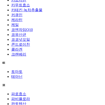
카르니틴
카무트효소
카테킨·녹차추출물
커큐민
케라틴
케일
코엔자임Q10
코유산균
코코넛오일
콘드로이친
콜라겐
크랜베리
ㅌ
토마토
테아닌
ㅍ
파로효소
파비플로라
판토텐산