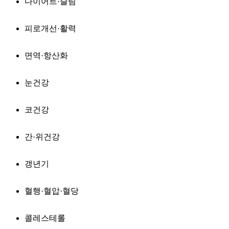
다이어트·슬림
피로개선·활력
면역·항산화
눈건강
코건강
간·위건강
갱년기
혈행·혈압·혈당
콜레스테롤