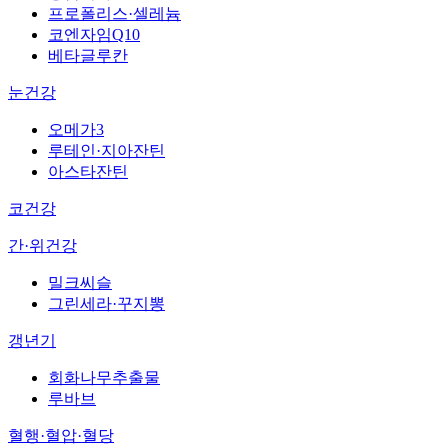
프로폴리스·셀레늄
코엔자임Q10
베타글루칸
눈건강
오메가3
루테인·지아잔틴
아스타잔틴
코건강
간·위건강
밀크씨슬
그린세라·꾸지뽕
갱년기
회화나무추출물
루바브
혈행·혈압·혈당