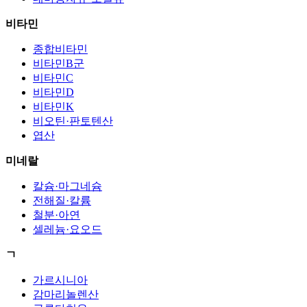
비타민
종합비타민
비타민B군
비타민C
비타민D
비타민K
비오틴·판토텐산
엽산
미네랄
칼슘·마그네슘
전해질·칼륨
철분·아연
셀레늄·요오드
ㄱ
가르시니아
감마리놀렌산