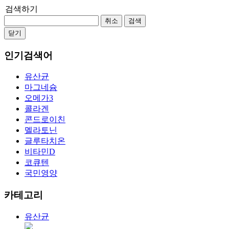
검색하기
취소
검색
닫기
인기검색어
유산균
마그네슘
오메가3
콜라겐
콘드로이친
멜라토닌
글루타치온
비타민D
코큐텐
국민영양
카테고리
유산균