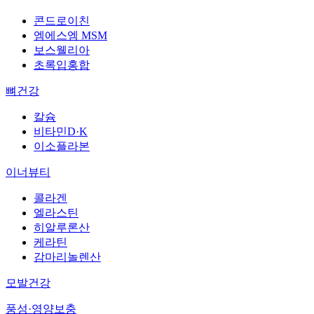
콘드로이친
엠에스엠 MSM
보스웰리아
초록입홍합
뼈건강
칼슘
비타민D·K
이소플라본
이너뷰티
콜라겐
엘라스틴
히알루론산
케라틴
감마리놀렌산
모발건강
풍성·영양보충