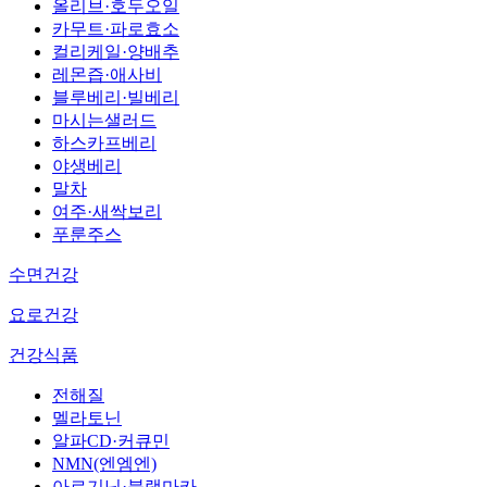
올리브·호두오일
카무트·파로효소
컬리케일·양배추
레몬즙·애사비
블루베리·빌베리
마시는샐러드
하스카프베리
야생베리
말차
여주·새싹보리
푸룬주스
수면건강
요로건강
건강식품
전해질
멜라토닌
알파CD·커큐민
NMN(엔엠엔)
아르기닌·블랙마카