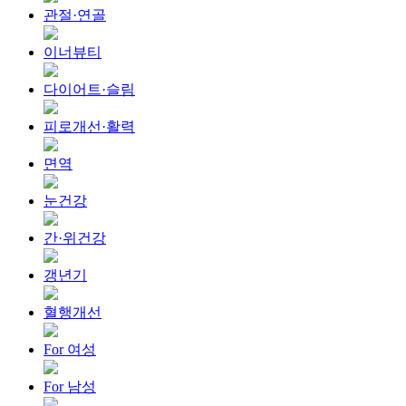
관절·연골
이너뷰티
다이어트·슬림
피로개선·활력
면역
눈건강
간·위건강
갱년기
혈행개선
For 여성
For 남성