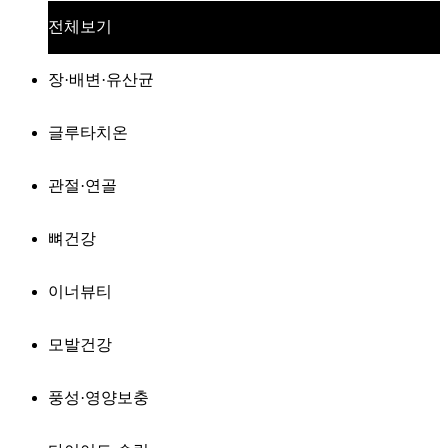
전체보기
장·배변·유산균
글루타치온
관절·연골
뼈건강
이너뷰티
모발건강
풍성·영양보충