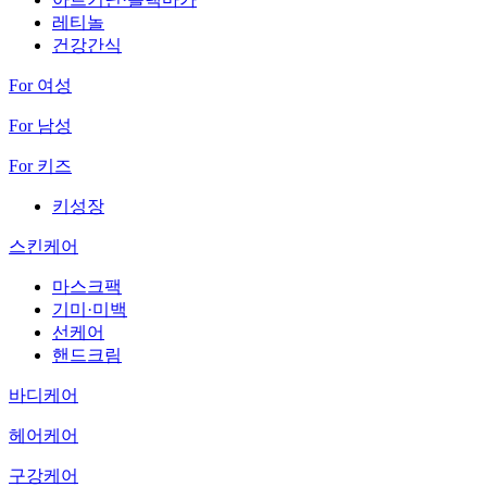
레티놀
건강간식
For 여성
For 남성
For 키즈
키성장
스킨케어
마스크팩
기미·미백
선케어
핸드크림
바디케어
헤어케어
구강케어