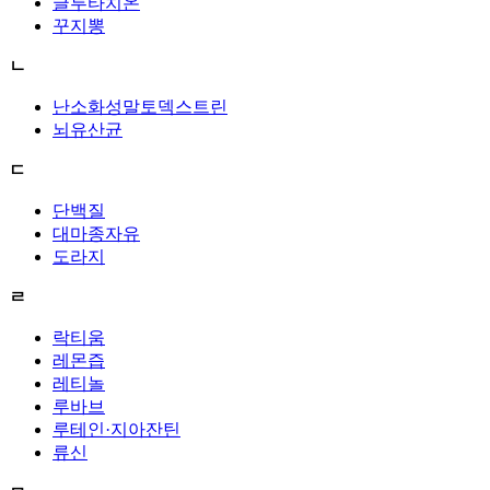
글루타치온
꾸지뽕
ㄴ
난소화성말토덱스트린
뇌유산균
ㄷ
단백질
대마종자유
도라지
ㄹ
락티움
레몬즙
레티놀
루바브
루테인·지아잔틴
류신