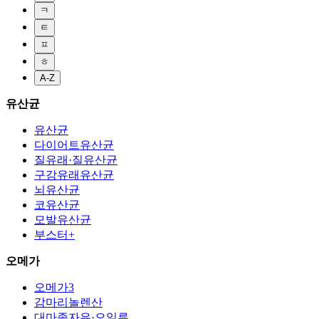
ㅋ
ㅌ
ㅍ
ㅎ
A-Z
유산균
유산균
다이어트유산균
질유래·질유산균
구강유래유산균
뇌유산균
코유산균
모발유산균
부스터+
오메가
오메가3
감마리놀렌산
대마종자유·오일류