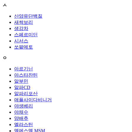
ㅅ
산양유단백질
새싹보리
생강차
스페르미딘
시서스
쏘팔메토
ㅇ
아르기닌
아스타잔틴
알부민
알파CD
알파리포산
애플사이다비니거
야생베리
야채수
양배추
엘라스틴
엠에스엠 MSM