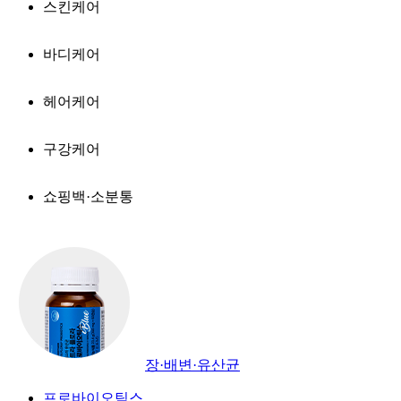
스킨케어
바디케어
헤어케어
구강케어
쇼핑백·소분통
장·배변·유산균
프로바이오틱스