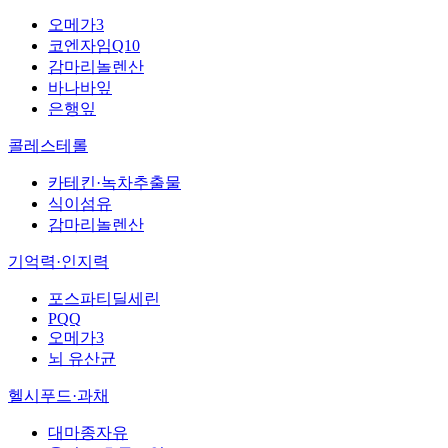
오메가3
코엔자임Q10
감마리놀렌산
바나바잎
은행잎
콜레스테롤
카테킨·녹차추출물
식이섬유
감마리놀렌산
기억력·인지력
포스파티딜세린
PQQ
오메가3
뇌 유산균
헬시푸드·과채
대마종자유