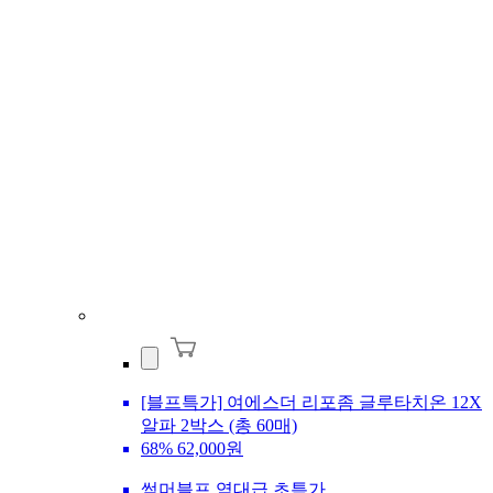
[블프특가] 여에스더 리포좀 글루타치온 12X
알파 2박스 (총 60매)
68%
62,000원
썸머블프 역대급 초특가