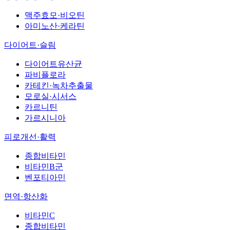
맥주효모·비오틴
아미노산·케라틴
다이어트·슬림
다이어트유산균
파비플로라
카테킨·녹차추출물
모로실·시서스
카르니틴
가르시니아
피로개선·활력
종합비타민
비타민B군
벤포티아민
면역·항산화
비타민C
종합비타민