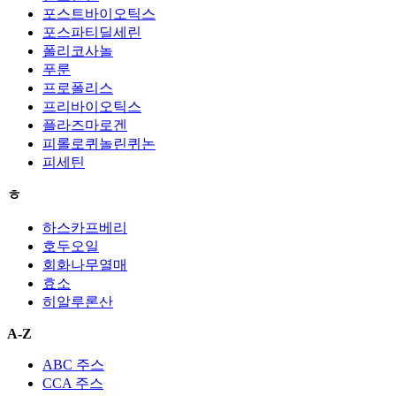
포스트바이오틱스
포스파티딜세린
폴리코사놀
푸룬
프로폴리스
프리바이오틱스
플라즈마로겐
피롤로퀴놀린퀴논
피세틴
ㅎ
하스카프베리
호두오일
회화나무열매
효소
히알루론산
A-Z
ABC 주스
CCA 주스