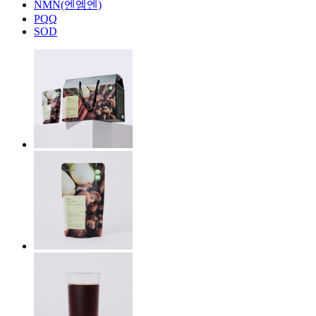
NMN(엔엠엔)
PQQ
SOD