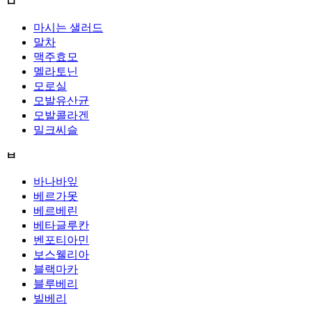
ㅁ
마시는 샐러드
말차
맥주효모
멜라토닌
모로실
모발유산균
모발콜라겐
밀크씨슬
ㅂ
바나바잎
베르가못
베르베린
베타글루칸
벤포티아민
보스웰리아
블랙마카
블루베리
빌베리