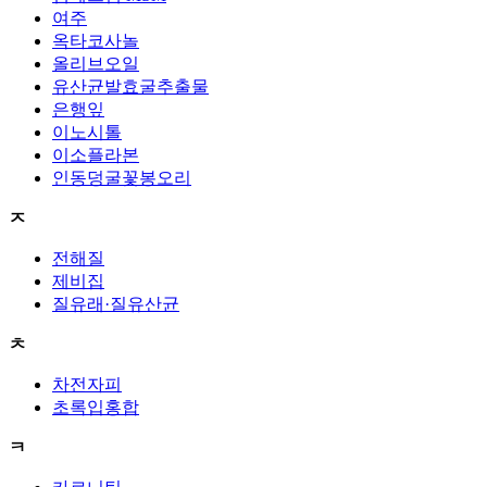
여주
옥타코사놀
올리브오일
유산균발효굴추출물
은행잎
이노시톨
이소플라본
인동덩굴꽃봉오리
ㅈ
전해질
제비집
질유래·질유산균
ㅊ
차전자피
초록입홍합
ㅋ