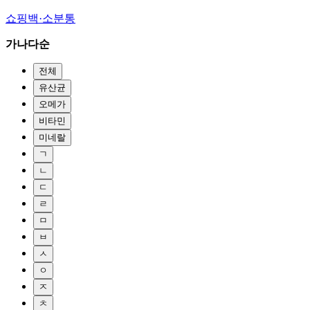
쇼핑백·소분통
가나다순
전체
유산균
오메가
비타민
미네랄
ㄱ
ㄴ
ㄷ
ㄹ
ㅁ
ㅂ
ㅅ
ㅇ
ㅈ
ㅊ