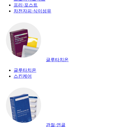
프리·포스트
차전자피·식이섬유
글루타치온
글루타치온
스킨케어
관절·연골