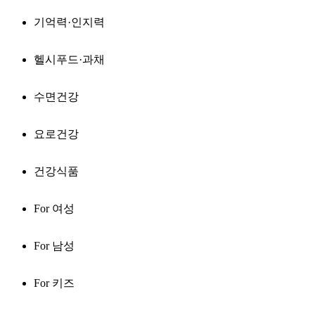
기억력·인지력
헬시푸드·과채
수면건강
요로건강
건강식품
For 여성
For 남성
For 키즈