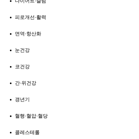
다이어트·슬림
피로개선·활력
면역·항산화
눈건강
코건강
간·위건강
갱년기
혈행·혈압·혈당
콜레스테롤