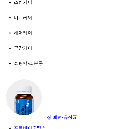
스킨케어
바디케어
헤어케어
구강케어
쇼핑백·소분통
장·배변·유산균
프로바이오틱스