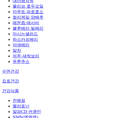
대마종자유
올리브·호두오일
카무트·파로효소
컬리케일·양배추
레몬즙·애사비
블루베리·빌베리
마시는샐러드
하스카프베리
야생베리
말차
여주·새싹보리
푸룬주스
수면건강
요로건강
건강식품
전해질
멜라토닌
알파CD·커큐민
NMN(엔엠엔)