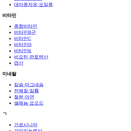
대마종자유·오일류
비타민
종합비타민
비타민B군
비타민C
비타민D
비타민K
비오틴·판토텐산
엽산
미네랄
칼슘·마그네슘
전해질·칼륨
철분·아연
셀레늄·요오드
ㄱ
가르시니아
감마리놀렌산