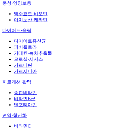
풍성·영양보충
맥주효모·비오틴
아미노산·케라틴
다이어트·슬림
다이어트유산균
파비플로라
카테킨·녹차추출물
모로실·시서스
카르니틴
가르시니아
피로개선·활력
종합비타민
비타민B군
벤포티아민
면역·항산화
비타민C