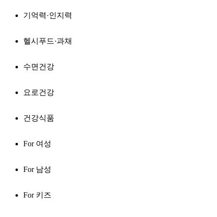
기억력·인지력
헬시푸드·과채
수면건강
요로건강
건강식품
For 여성
For 남성
For 키즈