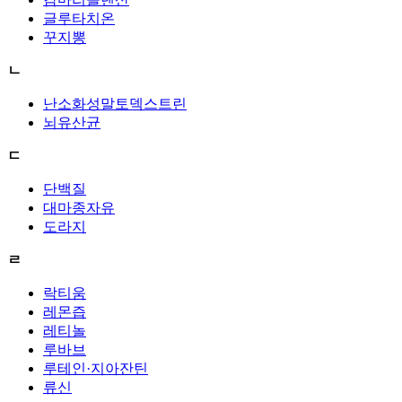
글루타치온
꾸지뽕
ㄴ
난소화성말토덱스트린
뇌유산균
ㄷ
단백질
대마종자유
도라지
ㄹ
락티움
레몬즙
레티놀
루바브
루테인·지아잔틴
류신