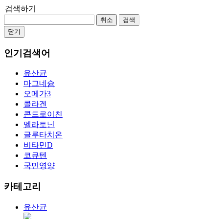
검색하기
취소
검색
닫기
인기검색어
유산균
마그네슘
오메가3
콜라겐
콘드로이친
멜라토닌
글루타치온
비타민D
코큐텐
국민영양
카테고리
유산균