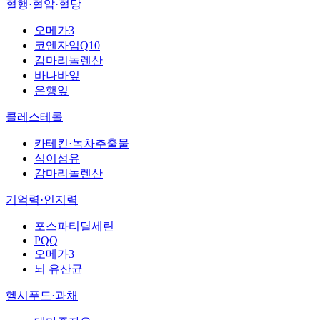
혈행·혈압·혈당
오메가3
코엔자임Q10
감마리놀렌산
바나바잎
은행잎
콜레스테롤
카테킨·녹차추출물
식이섬유
감마리놀렌산
기억력·인지력
포스파티딜세린
PQQ
오메가3
뇌 유산균
헬시푸드·과채