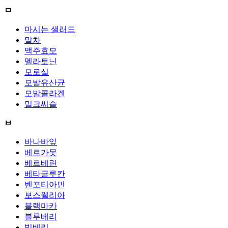
ㅁ
마시는 샐러드
말차
맥주효모
멜라토닌
모로실
모발유산균
모발콜라겐
밀크씨슬
ㅂ
바나바잎
베르가못
베르베린
베타글루칸
벤포티아민
보스웰리아
블랙마카
블루베리
빌베리