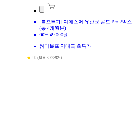
[블프특가] 여에스더 유산균 골드 Pro 2박스
(총 4개월분)
60%
49,000원
썸머블프 역대급 초특가
4.9 (리뷰 30,239개)