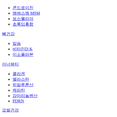
콘드로이친
엠에스엠 MSM
보스웰리아
초록입홍합
뼈건강
칼슘
비타민D·K
이소플라본
이너뷰티
콜라겐
엘라스틴
히알루론산
케라틴
감마리놀렌산
PDRN
모발건강