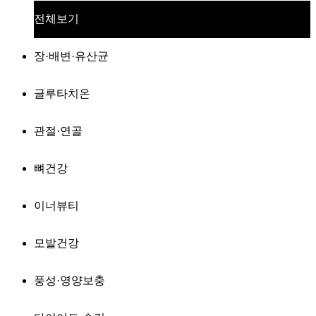
전체보기
장·배변·유산균
글루타치온
관절·연골
뼈건강
이너뷰티
모발건강
풍성·영양보충