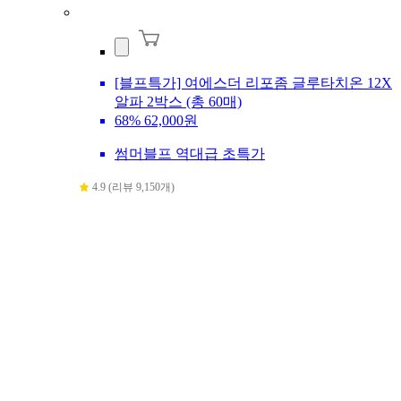
[블프특가] 여에스더 리포좀 글루타치온 12X
알파 2박스 (총 60매)
68%
62,000원
썸머블프 역대급 초특가
4.9 (리뷰 9,150개)