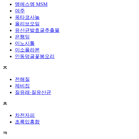
엠에스엠 MSM
여주
옥타코사놀
올리브오일
유산균발효굴추출물
은행잎
이노시톨
이소플라본
인동덩굴꽃봉오리
ㅈ
전해질
제비집
질유래·질유산균
ㅊ
차전자피
초록입홍합
ㅋ