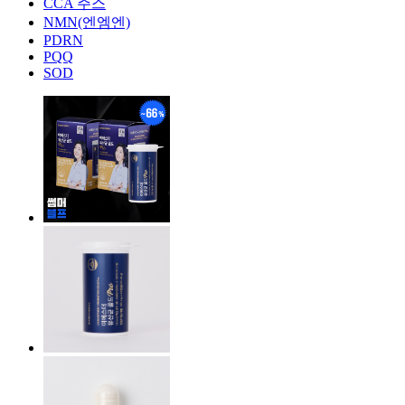
CCA 주스
NMN(엔엠엔)
PDRN
PQQ
SOD