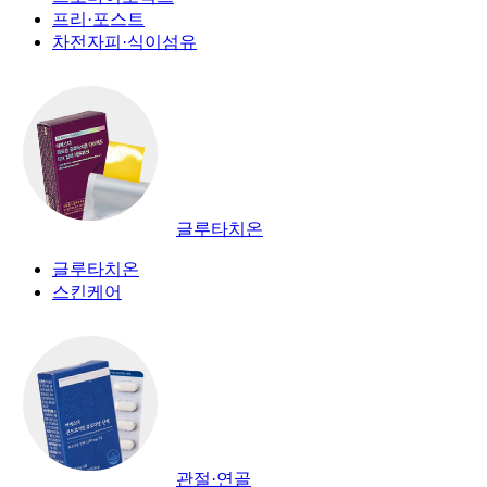
프리·포스트
차전자피·식이섬유
글루타치온
글루타치온
스킨케어
관절·연골