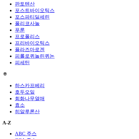
판토텐산
포스트바이오틱스
포스파티딜세린
폴리코사놀
푸룬
프로폴리스
프리바이오틱스
플라즈마로겐
피롤로퀴놀린퀴논
피세틴
ㅎ
하스카프베리
호두오일
회화나무열매
효소
히알루론산
A-Z
ABC 주스