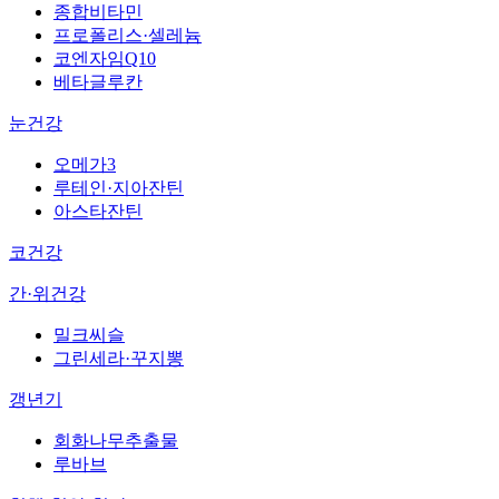
종합비타민
프로폴리스·셀레늄
코엔자임Q10
베타글루칸
눈건강
오메가3
루테인·지아잔틴
아스타잔틴
코건강
간·위건강
밀크씨슬
그린세라·꾸지뽕
갱년기
회화나무추출물
루바브