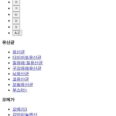
ㅊ
ㅋ
ㅌ
ㅍ
ㅎ
A-Z
유산균
유산균
다이어트유산균
질유래·질유산균
구강유래유산균
뇌유산균
코유산균
모발유산균
부스터+
오메가
오메가3
감마리놀렌산