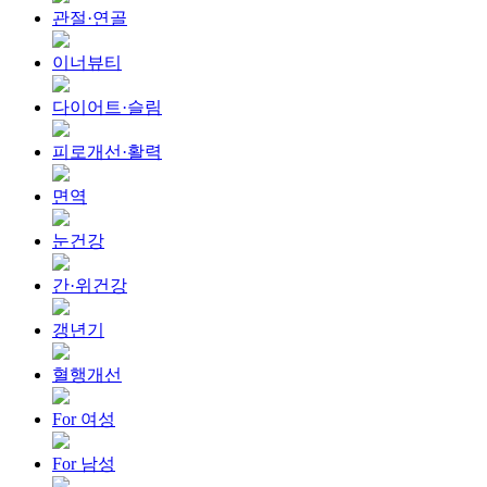
관절·연골
이너뷰티
다이어트·슬림
피로개선·활력
면역
눈건강
간·위건강
갱년기
혈행개선
For 여성
For 남성