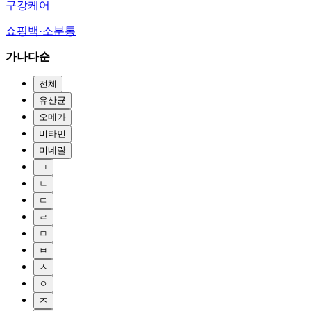
구강케어
쇼핑백·소분통
가나다순
전체
유산균
오메가
비타민
미네랄
ㄱ
ㄴ
ㄷ
ㄹ
ㅁ
ㅂ
ㅅ
ㅇ
ㅈ