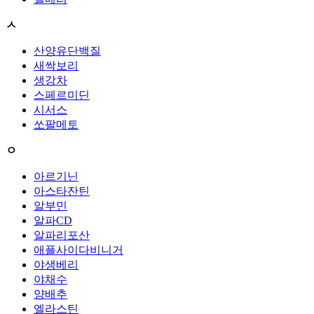
ㅅ
산양유단백질
새싹보리
생강차
스페르미딘
시서스
쏘팔메토
ㅇ
아르기닌
아스타잔틴
알부민
알파CD
알파리포산
애플사이다비니거
야생베리
야채수
양배추
엘라스틴