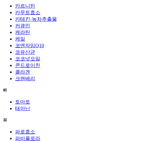
카르니틴
카무트효소
카테킨·녹차추출물
커큐민
케라틴
케일
코엔자임Q10
코유산균
코코넛오일
콘드로이친
콜라겐
크랜베리
ㅌ
토마토
테아닌
ㅍ
파로효소
파비플로라