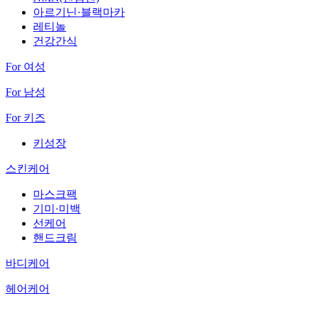
아르기닌·블랙마카
레티놀
건강간식
For 여성
For 남성
For 키즈
키성장
스킨케어
마스크팩
기미·미백
선케어
핸드크림
바디케어
헤어케어