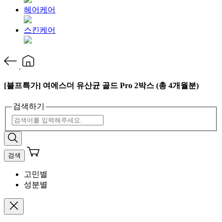
헤어케어
스킨케어
[블프특가] 여에스더 유산균 골드 Pro 2박스 (총 4개월분)
검색하기
검색
고민별
성분별