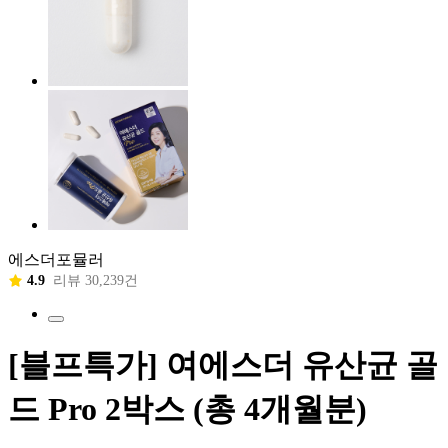
에스더포뮬러
4.9
리뷰 30,239건
[블프특가] 여에스더 유산균 골
드 Pro 2박스 (총 4개월분)