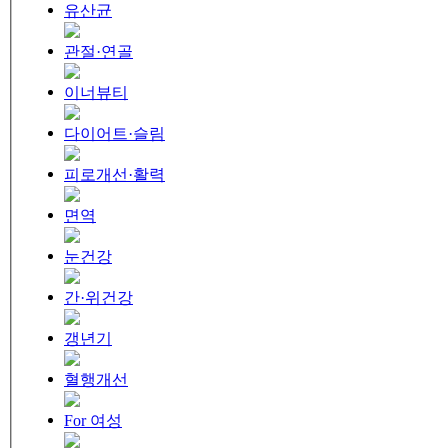
유산균
관절·연골
이너뷰티
다이어트·슬림
피로개선·활력
면역
눈건강
간·위건강
갱년기
혈행개선
For 여성