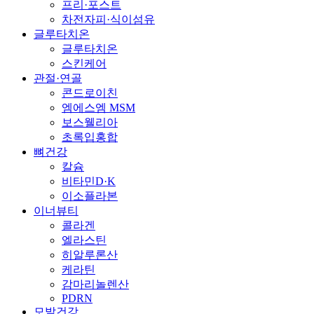
프리·포스트
차전자피·식이섬유
글루타치온
글루타치온
스킨케어
관절·연골
콘드로이친
엠에스엠 MSM
보스웰리아
초록입홍합
뼈건강
칼슘
비타민D·K
이소플라본
이너뷰티
콜라겐
엘라스틴
히알루론산
케라틴
감마리놀렌산
PDRN
모발건강