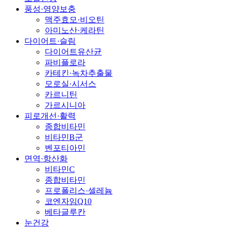
풍성·영양보충
맥주효모·비오틴
아미노산·케라틴
다이어트·슬림
다이어트유산균
파비플로라
카테킨·녹차추출물
모로실·시서스
카르니틴
가르시니아
피로개선·활력
종합비타민
비타민B군
벤포티아민
면역·항산화
비타민C
종합비타민
프로폴리스·셀레늄
코엔자임Q10
베타글루칸
눈건강