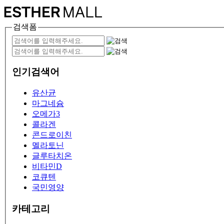
검색폼
인기검색어
유산균
마그네슘
오메가3
콜라겐
콘드로이친
멜라토닌
글루타치온
비타민D
코큐텐
국민영양
카테고리