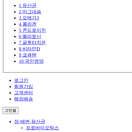
1
유산균
2
마그네슘
3
오메가3
4
콜라겐
5
콘드로이친
6
멜라토닌
7
글루타치온
8
비타민D
9
코큐텐
10
국민영양
로그인
회원가입
고객센터
해외배송
고민별
장·배변·유산균
프로바이오틱스