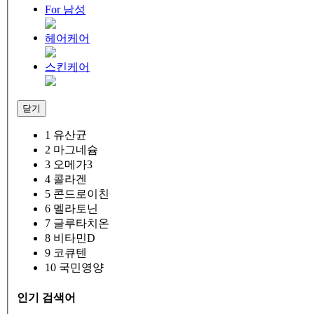
For 남성
헤어케어
스킨케어
닫기
1
유산균
2
마그네슘
3
오메가3
4
콜라겐
5
콘드로이친
6
멜라토닌
7
글루타치온
8
비타민D
9
코큐텐
10
국민영양
인기 검색어