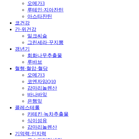
오메가3
루테인·지아잔틴
아스타잔틴
코건강
간·위건강
밀크씨슬
그린세라·꾸지뽕
갱년기
회화나무추출물
루바브
혈행·혈압·혈당
오메가3
코엔자임Q10
감마리놀렌산
바나바잎
은행잎
콜레스테롤
카테킨·녹차추출물
식이섬유
감마리놀렌산
기억력·인지력