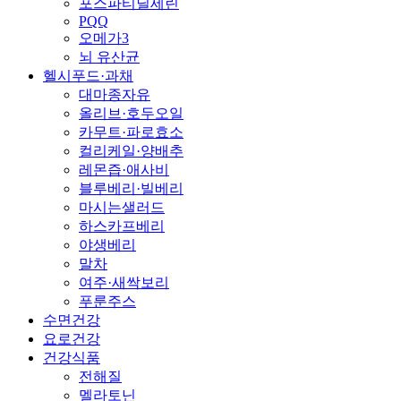
포스파티딜세린
PQQ
오메가3
뇌 유산균
헬시푸드·과채
대마종자유
올리브·호두오일
카무트·파로효소
컬리케일·양배추
레몬즙·애사비
블루베리·빌베리
마시는샐러드
하스카프베리
야생베리
말차
여주·새싹보리
푸룬주스
수면건강
요로건강
건강식품
전해질
멜라토닌