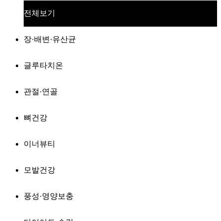
전체보기
장·배변·유산균
글루타치온
관절·연골
뼈건강
이너뷰티
모발건강
풍성·영양보충