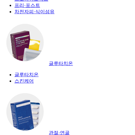
프리·포스트
차전자피·식이섬유
글루타치온
글루타치온
스킨케어
관절·연골