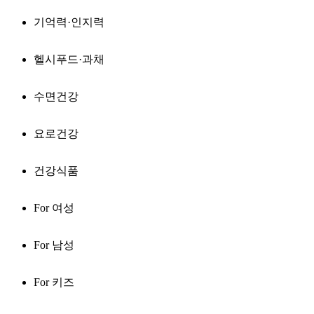
기억력·인지력
헬시푸드·과채
수면건강
요로건강
건강식품
For 여성
For 남성
For 키즈