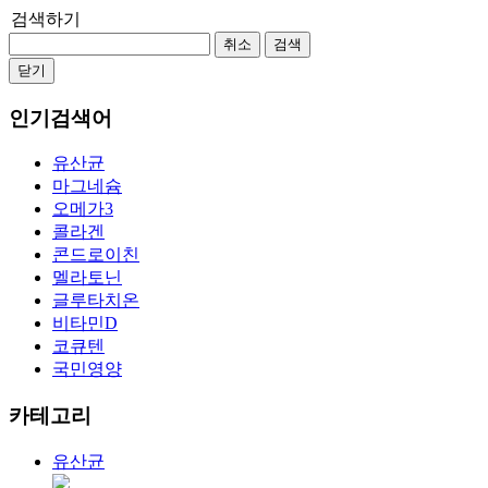
검색하기
취소
검색
닫기
인기검색어
유산균
마그네슘
오메가3
콜라겐
콘드로이친
멜라토닌
글루타치온
비타민D
코큐텐
국민영양
카테고리
유산균