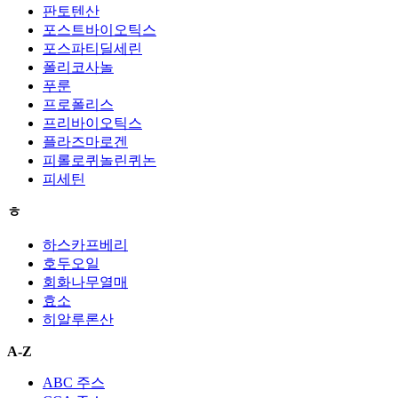
판토텐산
포스트바이오틱스
포스파티딜세린
폴리코사놀
푸룬
프로폴리스
프리바이오틱스
플라즈마로겐
피롤로퀴놀린퀴논
피세틴
ㅎ
하스카프베리
호두오일
회화나무열매
효소
히알루론산
A-Z
ABC 주스