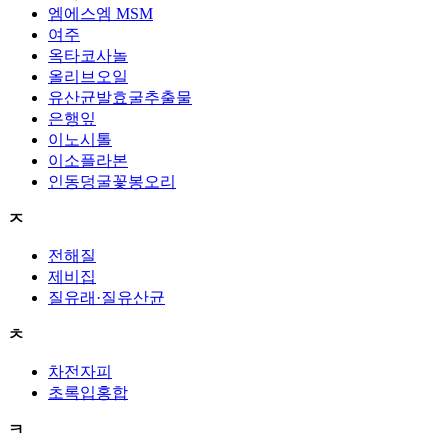
엠에스엠 MSM
여주
옥타코사놀
올리브오일
유산균발효굴추출물
은행잎
이노시톨
이소플라본
인동덩굴꽃봉오리
ㅈ
전해질
제비집
질유래·질유산균
ㅊ
차전자피
초록입홍합
ㅋ