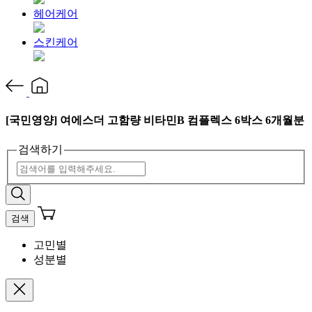
헤어케어
스킨케어
[국민영양] 여에스더 고함량 비타민B 컴플렉스 6박스 6개월분
검색하기
검색
고민별
성분별