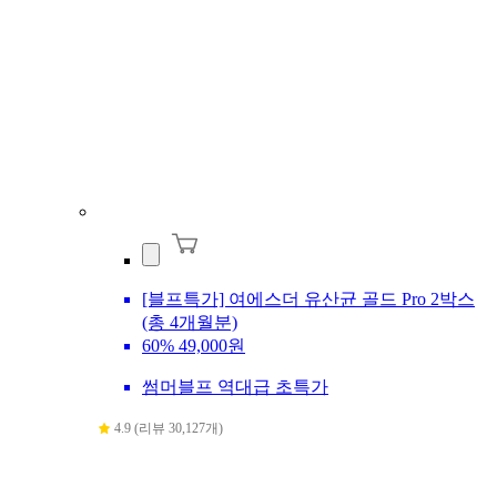
[블프특가] 여에스더 유산균 골드 Pro 2박스
(총 4개월분)
60%
49,000원
썸머블프 역대급 초특가
4.9 (리뷰 30,127개)