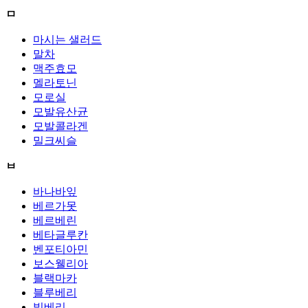
ㅁ
마시는 샐러드
말차
맥주효모
멜라토닌
모로실
모발유산균
모발콜라겐
밀크씨슬
ㅂ
바나바잎
베르가못
베르베린
베타글루칸
벤포티아민
보스웰리아
블랙마카
블루베리
빌베리