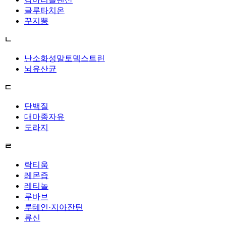
글루타치온
꾸지뽕
ㄴ
난소화성말토덱스트린
뇌유산균
ㄷ
단백질
대마종자유
도라지
ㄹ
락티움
레몬즙
레티놀
루바브
루테인·지아잔틴
류신