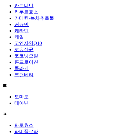
카르니틴
카무트효소
카테킨·녹차추출물
커큐민
케라틴
케일
코엔자임Q10
코유산균
코코넛오일
콘드로이친
콜라겐
크랜베리
ㅌ
토마토
테아닌
ㅍ
파로효소
파비플로라