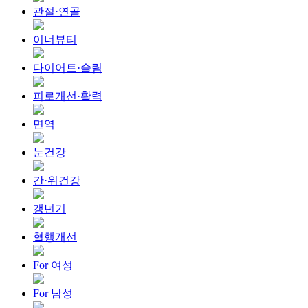
관절·연골
이너뷰티
다이어트·슬림
피로개선·활력
면역
눈건강
간·위건강
갱년기
혈행개선
For 여성
For 남성