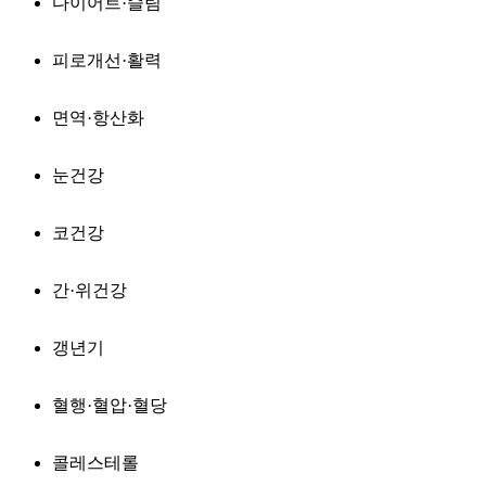
다이어트·슬림
피로개선·활력
면역·항산화
눈건강
코건강
간·위건강
갱년기
혈행·혈압·혈당
콜레스테롤