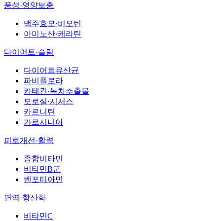
풍성·영양보충
맥주효모·비오틴
아미노산·케라틴
다이어트·슬림
다이어트유산균
파비플로라
카테킨·녹차추출물
모로실·시서스
카르니틴
가르시니아
피로개선·활력
종합비타민
비타민B군
벤포티아민
면역·항산화
비타민C