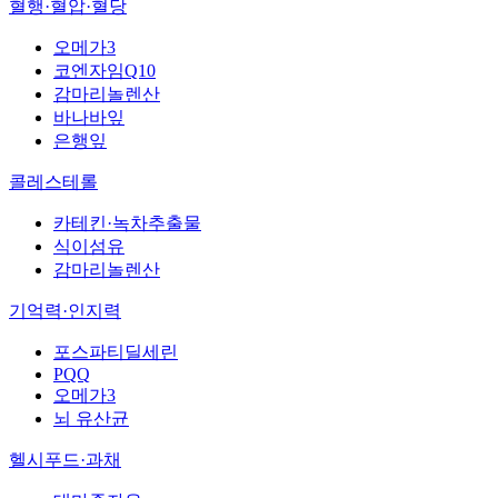
혈행·혈압·혈당
오메가3
코엔자임Q10
감마리놀렌산
바나바잎
은행잎
콜레스테롤
카테킨·녹차추출물
식이섬유
감마리놀렌산
기억력·인지력
포스파티딜세린
PQQ
오메가3
뇌 유산균
헬시푸드·과채