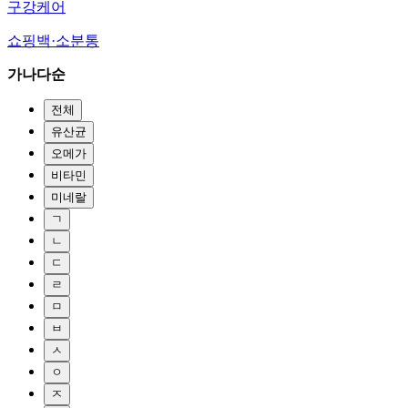
구강케어
쇼핑백·소분통
가나다순
전체
유산균
오메가
비타민
미네랄
ㄱ
ㄴ
ㄷ
ㄹ
ㅁ
ㅂ
ㅅ
ㅇ
ㅈ