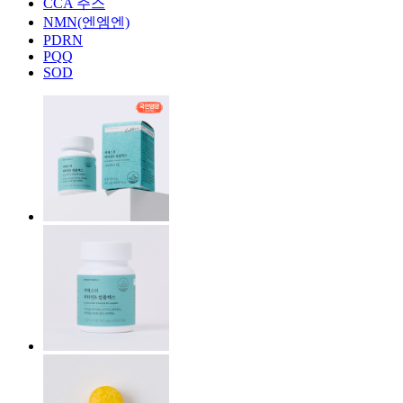
CCA 주스
NMN(엔엠엔)
PDRN
PQQ
SOD