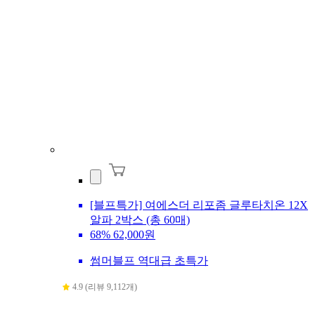
[블프특가] 여에스더 리포좀 글루타치온 12X
알파 2박스 (총 60매)
68%
62,000원
썸머블프 역대급 초특가
4.9 (리뷰 9,112개)