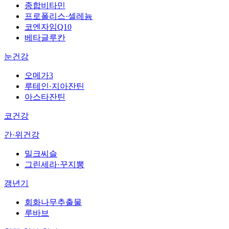
종합비타민
프로폴리스·셀레늄
코엔자임Q10
베타글루칸
눈건강
오메가3
루테인·지아잔틴
아스타잔틴
코건강
간·위건강
밀크씨슬
그린세라·꾸지뽕
갱년기
회화나무추출물
루바브