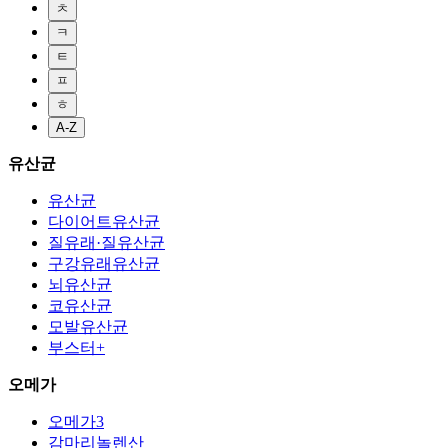
ㅊ
ㅋ
ㅌ
ㅍ
ㅎ
A-Z
유산균
유산균
다이어트유산균
질유래·질유산균
구강유래유산균
뇌유산균
코유산균
모발유산균
부스터+
오메가
오메가3
감마리놀렌산