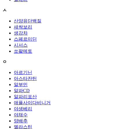
ㅅ
산양유단백질
새싹보리
생강차
스페르미딘
시서스
쏘팔메토
ㅇ
아르기닌
아스타잔틴
알부민
알파CD
알파리포산
애플사이다비니거
야생베리
야채수
양배추
엘라스틴