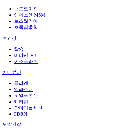
콘드로이친
엠에스엠 MSM
보스웰리아
초록입홍합
뼈건강
칼슘
비타민D·K
이소플라본
이너뷰티
콜라겐
엘라스틴
히알루론산
케라틴
감마리놀렌산
PDRN
모발건강