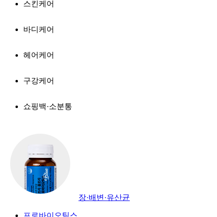
스킨케어
바디케어
헤어케어
구강케어
쇼핑백·소분통
장·배변·유산균
프로바이오틱스