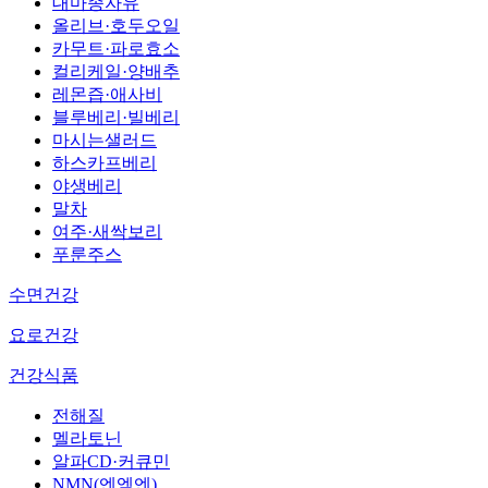
대마종자유
올리브·호두오일
카무트·파로효소
컬리케일·양배추
레몬즙·애사비
블루베리·빌베리
마시는샐러드
하스카프베리
야생베리
말차
여주·새싹보리
푸룬주스
수면건강
요로건강
건강식품
전해질
멜라토닌
알파CD·커큐민
NMN(엔엠엔)