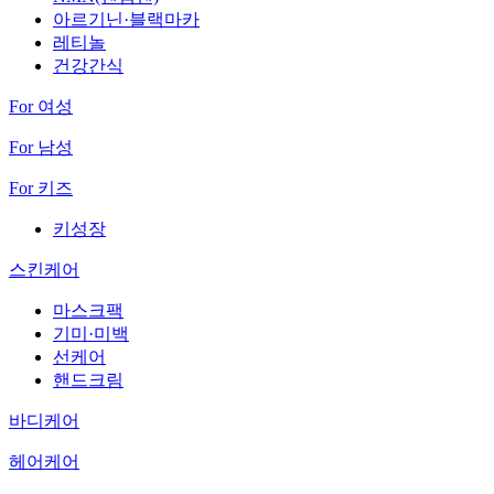
아르기닌·블랙마카
레티놀
건강간식
For 여성
For 남성
For 키즈
키성장
스킨케어
마스크팩
기미·미백
선케어
핸드크림
바디케어
헤어케어