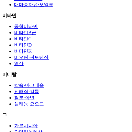
대마종자유·오일류
비타민
종합비타민
비타민B군
비타민C
비타민D
비타민K
비오틴·판토텐산
엽산
미네랄
칼슘·마그네슘
전해질·칼륨
철분·아연
셀레늄·요오드
ㄱ
가르시니아
감마리놀렌산