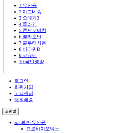
1
유산균
2
마그네슘
3
오메가3
4
콜라겐
5
콘드로이친
6
멜라토닌
7
글루타치온
8
비타민D
9
코큐텐
10
국민영양
로그인
회원가입
고객센터
해외배송
고민별
장·배변·유산균
프로바이오틱스