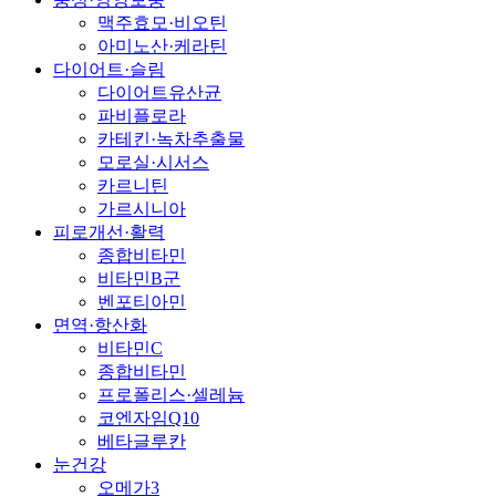
맥주효모·비오틴
아미노산·케라틴
다이어트·슬림
다이어트유산균
파비플로라
카테킨·녹차추출물
모로실·시서스
카르니틴
가르시니아
피로개선·활력
종합비타민
비타민B군
벤포티아민
면역·항산화
비타민C
종합비타민
프로폴리스·셀레늄
코엔자임Q10
베타글루칸
눈건강
오메가3