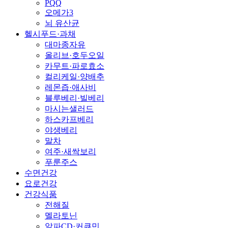
PQQ
오메가3
뇌 유산균
헬시푸드·과채
대마종자유
올리브·호두오일
카무트·파로효소
컬리케일·양배추
레몬즙·애사비
블루베리·빌베리
마시는샐러드
하스카프베리
야생베리
말차
여주·새싹보리
푸룬주스
수면건강
요로건강
건강식품
전해질
멜라토닌
알파CD·커큐민