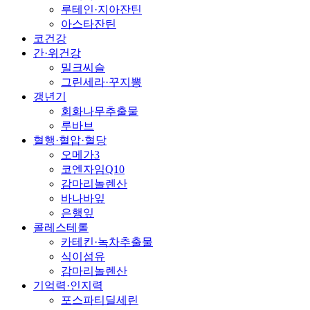
루테인·지아잔틴
아스타잔틴
코건강
간·위건강
밀크씨슬
그린세라·꾸지뽕
갱년기
회화나무추출물
루바브
혈행·혈압·혈당
오메가3
코엔자임Q10
감마리놀렌산
바나바잎
은행잎
콜레스테롤
카테킨·녹차추출물
식이섬유
감마리놀렌산
기억력·인지력
포스파티딜세린