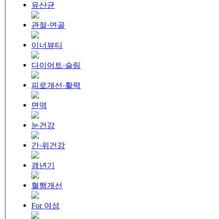
유산균
관절·연골
이너뷰티
다이어트·슬림
피로개선·활력
면역
눈건강
간·위건강
갱년기
혈행개선
For 여성