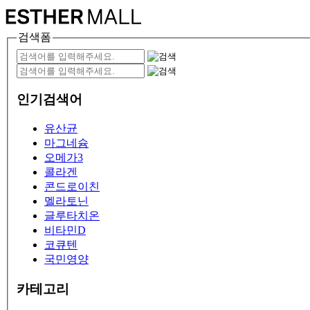
검색폼
인기검색어
유산균
마그네슘
오메가3
콜라겐
콘드로이친
멜라토닌
글루타치온
비타민D
코큐텐
국민영양
카테고리