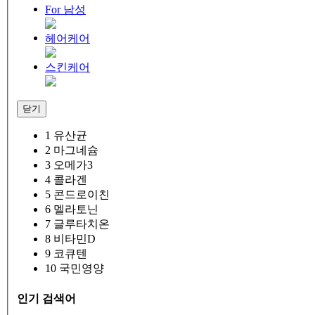
For 남성
헤어케어
스킨케어
닫기
1
유산균
2
마그네슘
3
오메가3
4
콜라겐
5
콘드로이친
6
멜라토닌
7
글루타치온
8
비타민D
9
코큐텐
10
국민영양
인기 검색어