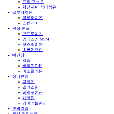
프리·포스트
차전자피·식이섬유
글루타치온
글루타치온
스킨케어
관절·연골
콘드로이친
엠에스엠 MSM
보스웰리아
초록입홍합
뼈건강
칼슘
비타민D·K
이소플라본
이너뷰티
콜라겐
엘라스틴
히알루론산
케라틴
감마리놀렌산
모발건강
풍성·영양보충