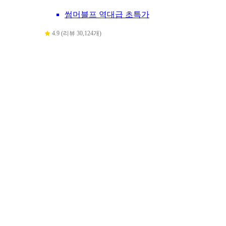
썸머블프 역대급 초특가
4.9 (리뷰 30,124개)