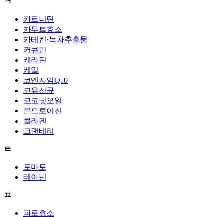
ㅋ
카르니틴
카무트효소
카테킨·녹차추출물
커큐민
케라틴
케일
코엔자임Q10
코유산균
코코넛오일
콘드로이친
콜라겐
크랜베리
ㅌ
토마토
테아닌
ㅍ
파로효소