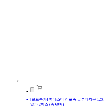
[블프특가] 여에스더 리포좀 글루타치온 12X
알파 2박스 (총 60매)