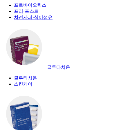
프로바이오틱스
프리·포스트
차전자피·식이섬유
글루타치온
글루타치온
스킨케어