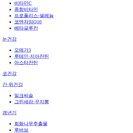
비타민C
종합비타민
프로폴리스·셀레늄
코엔자임Q10
베타글루칸
눈건강
오메가3
루테인·지아잔틴
아스타잔틴
코건강
간·위건강
밀크씨슬
그린세라·꾸지뽕
갱년기
회화나무추출물
루바브