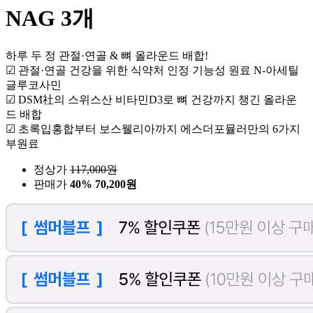
NAG 3개
하루 두 정 관절·연골 & 뼈 올라운드 배합!
☑ 관절·연골 건강을 위한 식약처 인정 기능성 원료 N-아세틸
글루코사민
☑ DSM社의 스위스산 비타민D3로 뼈 건강까지 챙긴 올라운
드 배합
☑ 초록입홍합부터 보스웰리아까지 에스더포뮬러만의 6가지
부원료
정상가
117,000
원
판매가
40%
70,200원