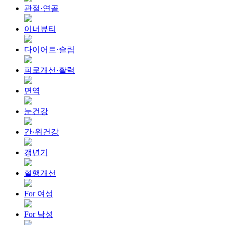
관절·연골
이너뷰티
다이어트·슬림
피로개선·활력
면역
눈건강
간·위건강
갱년기
혈행개선
For 여성
For 남성