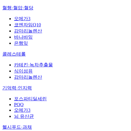
혈행·혈압·혈당
오메가3
코엔자임Q10
감마리놀렌산
바나바잎
은행잎
콜레스테롤
카테킨·녹차추출물
식이섬유
감마리놀렌산
기억력·인지력
포스파티딜세린
PQQ
오메가3
뇌 유산균
헬시푸드·과채