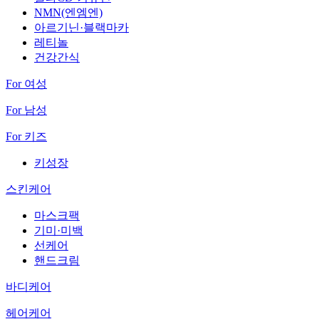
NMN(엔엠엔)
아르기닌·블랙마카
레티놀
건강간식
For 여성
For 남성
For 키즈
키성장
스킨케어
마스크팩
기미·미백
선케어
핸드크림
바디케어
헤어케어