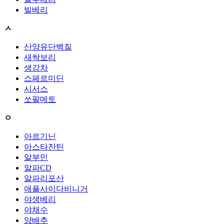
빌베리
ㅅ
산양유단백질
새싹보리
생강차
스페르미딘
시서스
쏘팔메토
ㅇ
아르기닌
아스타잔틴
알부민
알파CD
알파리포산
애플사이다비니거
야생베리
야채수
양배추