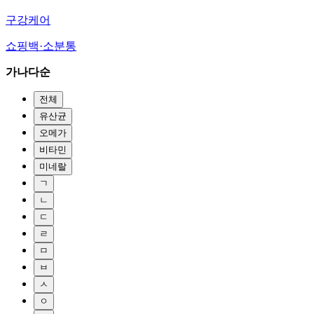
구강케어
쇼핑백·소분통
가나다순
전체
유산균
오메가
비타민
미네랄
ㄱ
ㄴ
ㄷ
ㄹ
ㅁ
ㅂ
ㅅ
ㅇ