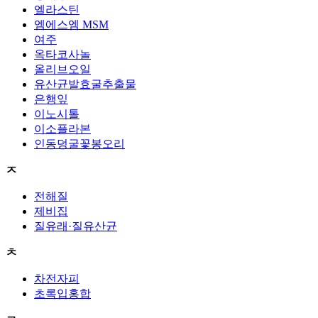
엘라스틴
엠에스엠 MSM
여주
옥타코사놀
올리브오일
유산균발효굴추출물
은행잎
이노시톨
이소플라본
인동덩굴꽃봉오리
ㅈ
전해질
제비집
질유래·질유산균
ㅊ
차전자피
초록입홍합