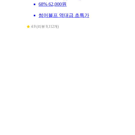
68%
62,000원
썸머블프 역대급 초특가
4.9 (리뷰 9,112개)