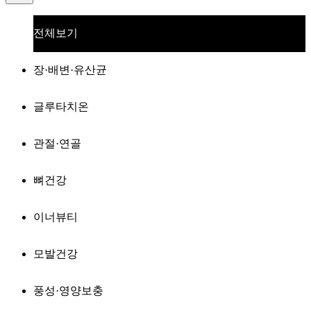
전체보기
장·배변·유산균
글루타치온
관절·연골
뼈건강
이너뷰티
모발건강
풍성·영양보충