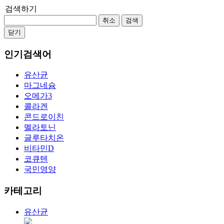
검색하기
취소
검색
닫기
인기검색어
유산균
마그네슘
오메가3
콜라겐
콘드로이친
멜라토닌
글루타치온
비타민D
코큐텐
국민영양
카테고리
유산균