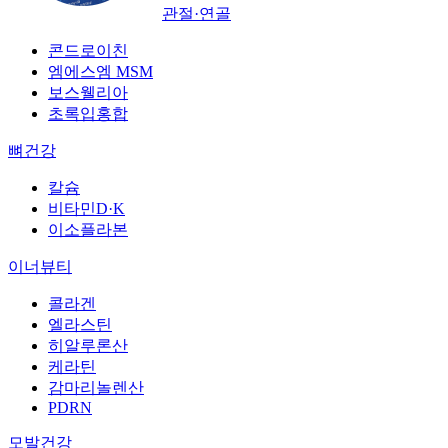
관절·연골
콘드로이친
엠에스엠 MSM
보스웰리아
초록입홍합
뼈건강
칼슘
비타민D·K
이소플라본
이너뷰티
콜라겐
엘라스틴
히알루론산
케라틴
감마리놀렌산
PDRN
모발건강