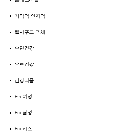
기억력·인지력
헬시푸드·과채
수면건강
요로건강
건강식품
For 여성
For 남성
For 키즈