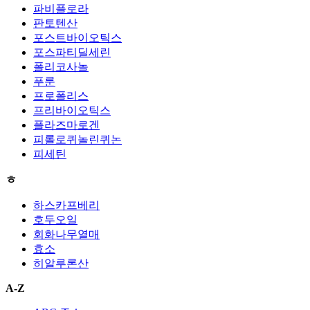
파비플로라
판토텐산
포스트바이오틱스
포스파티딜세린
폴리코사놀
푸룬
프로폴리스
프리바이오틱스
플라즈마로겐
피롤로퀴놀린퀴논
피세틴
ㅎ
하스카프베리
호두오일
회화나무열매
효소
히알루론산
A-Z