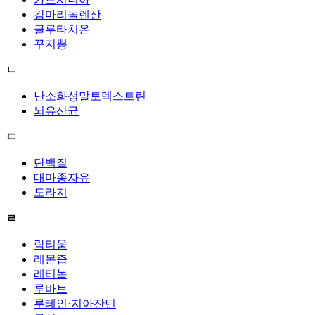
감마리놀렌산
글루타치온
꾸지뽕
ㄴ
난소화성말토덱스트린
뇌유산균
ㄷ
단백질
대마종자유
도라지
ㄹ
락티움
레몬즙
레티놀
루바브
루테인·지아잔틴