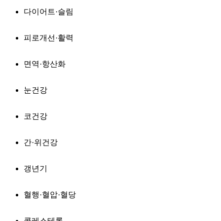
다이어트·슬림
피로개선·활력
면역·항산화
눈건강
코건강
간·위건강
갱년기
혈행·혈압·혈당
콜레스테롤