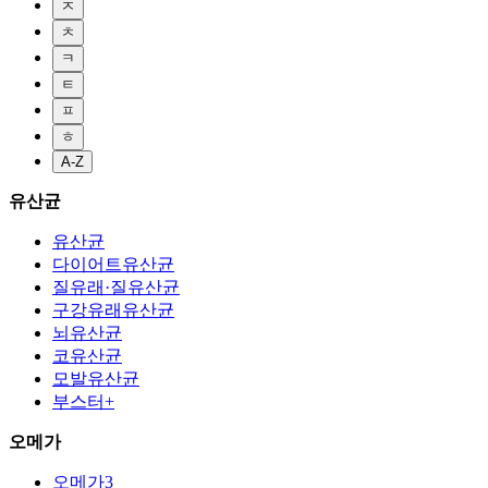
ㅈ
ㅊ
ㅋ
ㅌ
ㅍ
ㅎ
A-Z
유산균
유산균
다이어트유산균
질유래·질유산균
구강유래유산균
뇌유산균
코유산균
모발유산균
부스터+
오메가
오메가3