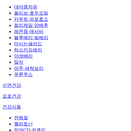
대마종자유
올리브·호두오일
카무트·파로효소
컬리케일·양배추
레몬즙·애사비
블루베리·빌베리
마시는샐러드
하스카프베리
야생베리
말차
여주·새싹보리
푸룬주스
수면건강
요로건강
건강식품
전해질
멜라토닌
알파CD·커큐민