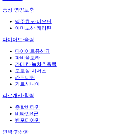
풍성·영양보충
맥주효모·비오틴
아미노산·케라틴
다이어트·슬림
다이어트유산균
파비플로라
카테킨·녹차추출물
모로실·시서스
카르니틴
가르시니아
피로개선·활력
종합비타민
비타민B군
벤포티아민
면역·항산화