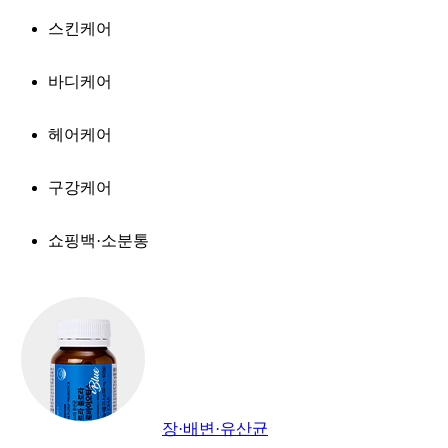
스킨케어
바디케어
헤어케어
구강케어
쇼핑백·소분통
장·배변·유산균