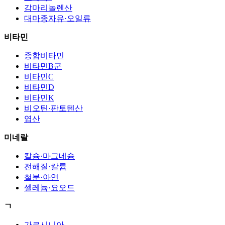
감마리놀렌산
대마종자유·오일류
비타민
종합비타민
비타민B군
비타민C
비타민D
비타민K
비오틴·판토텐산
엽산
미네랄
칼슘·마그네슘
전해질·칼륨
철분·아연
셀레늄·요오드
ㄱ
가르시니아