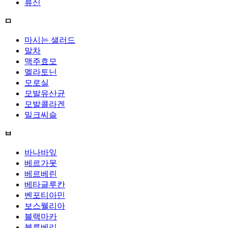
류신
ㅁ
마시는 샐러드
말차
맥주효모
멜라토닌
모로실
모발유산균
모발콜라겐
밀크씨슬
ㅂ
바나바잎
베르가못
베르베린
베타글루칸
벤포티아민
보스웰리아
블랙마카
블루베리