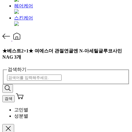
헤어케어
스킨케어
★베스트2+1★ 여에스더 관절연골엔 N-아세틸글루코사민
NAG 3개
검색하기
검색
고민별
성분별