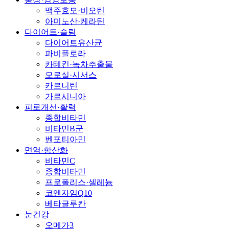
맥주효모·비오틴
아미노산·케라틴
다이어트·슬림
다이어트유산균
파비플로라
카테킨·녹차추출물
모로실·시서스
카르니틴
가르시니아
피로개선·활력
종합비타민
비타민B군
벤포티아민
면역·항산화
비타민C
종합비타민
프로폴리스·셀레늄
코엔자임Q10
베타글루칸
눈건강
오메가3