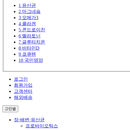
1
유산균
2
마그네슘
3
오메가3
4
콜라겐
5
콘드로이친
6
멜라토닌
7
글루타치온
8
비타민D
9
코큐텐
10
국민영양
로그인
회원가입
고객센터
해외배송
고민별
장·배변·유산균
프로바이오틱스