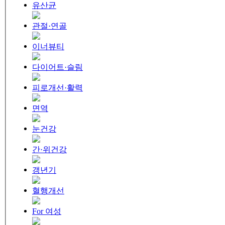
유산균
관절·연골
이너뷰티
다이어트·슬림
피로개선·활력
면역
눈건강
간·위건강
갱년기
혈행개선
For 여성