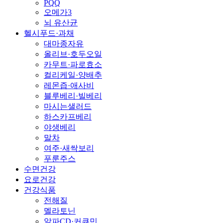
PQQ
오메가3
뇌 유산균
헬시푸드·과채
대마종자유
올리브·호두오일
카무트·파로효소
컬리케일·양배추
레몬즙·애사비
블루베리·빌베리
마시는샐러드
하스카프베리
야생베리
말차
여주·새싹보리
푸룬주스
수면건강
요로건강
건강식품
전해질
멜라토닌
알파CD·커큐민