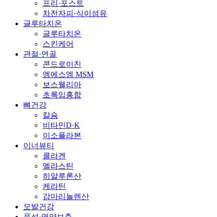
프리·포스트
차전자피·식이섬유
글루타치온
글루타치온
스킨케어
관절·연골
콘드로이친
엠에스엠 MSM
보스웰리아
초록입홍합
뼈건강
칼슘
비타민D·K
이소플라본
이너뷰티
콜라겐
엘라스틴
히알루론산
케라틴
감마리놀렌산
모발건강
풍성·영양보충