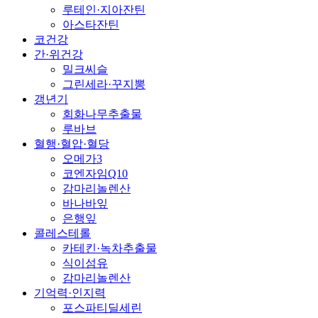
루테인·지아잔틴
아스타잔틴
코건강
간·위건강
밀크씨슬
그린세라·꾸지뽕
갱년기
회화나무추출물
루바브
혈행·혈압·혈당
오메가3
코엔자임Q10
감마리놀렌산
바나바잎
은행잎
콜레스테롤
카테킨·녹차추출물
식이섬유
감마리놀렌산
기억력·인지력
포스파티딜세린