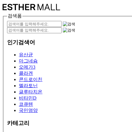
검색폼
인기검색어
유산균
마그네슘
오메가3
콜라겐
콘드로이친
멜라토닌
글루타치온
비타민D
코큐텐
국민영양
카테고리