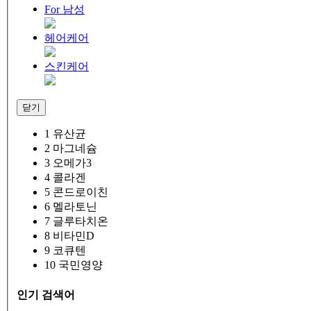
For 남성
헤어케어
스킨케어
닫기
1
유산균
2
마그네슘
3
오메가3
4
콜라겐
5
콘드로이친
6
멜라토닌
7
글루타치온
8
비타민D
9
코큐텐
10
국민영양
인기 검색어