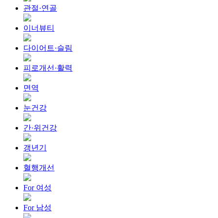
관절·연골
이너뷰티
다이어트·슬림
피로개선·활력
면역
눈건강
간·위건강
갱년기
혈행개선
For 여성
For 남성