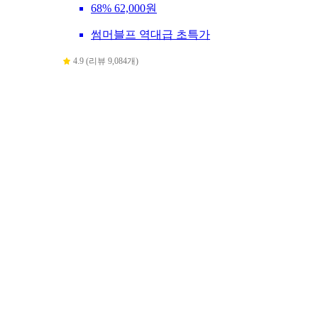
68%
62,000원
썸머블프 역대급 초특가
4.9 (리뷰 9,084개)