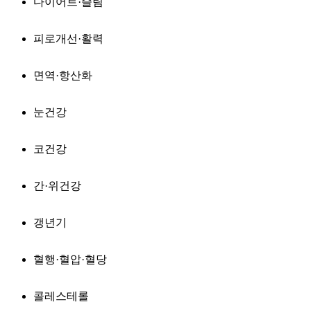
다이어트·슬림
피로개선·활력
면역·항산화
눈건강
코건강
간·위건강
갱년기
혈행·혈압·혈당
콜레스테롤