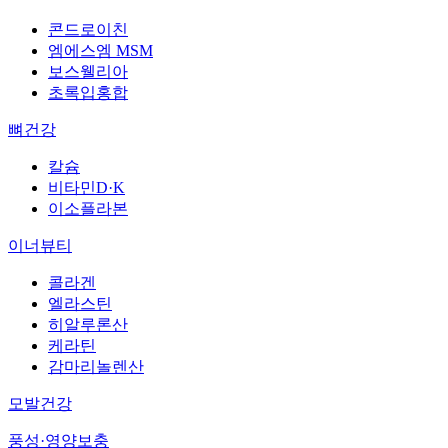
콘드로이친
엠에스엠 MSM
보스웰리아
초록입홍합
뼈건강
칼슘
비타민D·K
이소플라본
이너뷰티
콜라겐
엘라스틴
히알루론산
케라틴
감마리놀렌산
모발건강
풍성·영양보충