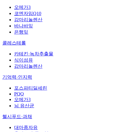
오메가3
코엔자임Q10
감마리놀렌산
바나바잎
은행잎
콜레스테롤
카테킨·녹차추출물
식이섬유
감마리놀렌산
기억력·인지력
포스파티딜세린
PQQ
오메가3
뇌 유산균
헬시푸드·과채
대마종자유