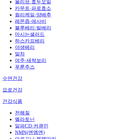
올리브·호두오일
카무트·파로효소
컬리케일·양배추
레몬즙·애사비
블루베리·빌베리
마시는샐러드
하스카프베리
야생베리
말차
여주·새싹보리
푸룬주스
수면건강
요로건강
건강식품
전해질
멜라토닌
알파CD·커큐민
NMN(엔엠엔)
아르기닌·블랙마카