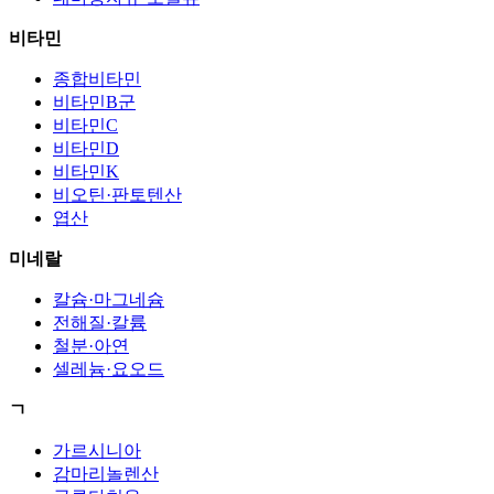
비타민
종합비타민
비타민B군
비타민C
비타민D
비타민K
비오틴·판토텐산
엽산
미네랄
칼슘·마그네슘
전해질·칼륨
철분·아연
셀레늄·요오드
ㄱ
가르시니아
감마리놀렌산