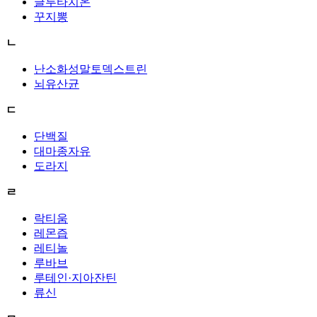
글루타치온
꾸지뽕
ㄴ
난소화성말토덱스트린
뇌유산균
ㄷ
단백질
대마종자유
도라지
ㄹ
락티움
레몬즙
레티놀
루바브
루테인·지아잔틴
류신