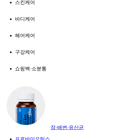
스킨케어
바디케어
헤어케어
구강케어
쇼핑백·소분통
장·배변·유산균
프로바이오틱스