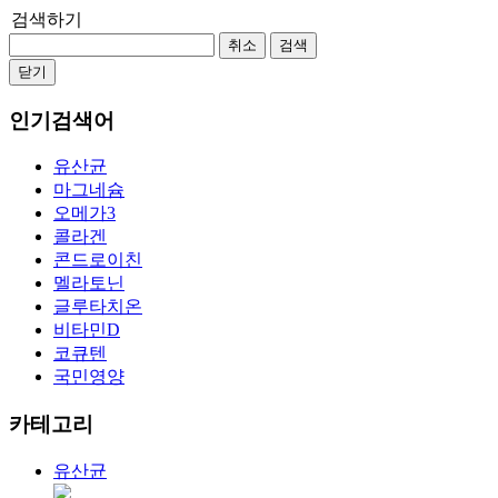
검색하기
취소
검색
닫기
인기검색어
유산균
마그네슘
오메가3
콜라겐
콘드로이친
멜라토닌
글루타치온
비타민D
코큐텐
국민영양
카테고리
유산균