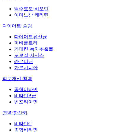
맥주효모·비오틴
아미노산·케라틴
다이어트·슬림
다이어트유산균
파비플로라
카테킨·녹차추출물
모로실·시서스
카르니틴
가르시니아
피로개선·활력
종합비타민
비타민B군
벤포티아민
면역·항산화
비타민C
종합비타민