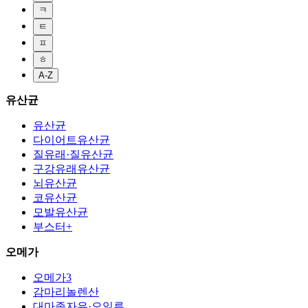
ㅋ
ㅌ
ㅍ
ㅎ
A-Z
유산균
유산균
다이어트유산균
질유래·질유산균
구강유래유산균
뇌유산균
코유산균
모발유산균
부스터+
오메가
오메가3
감마리놀렌산
대마종자유·오일류