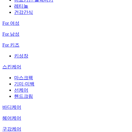
레티놀
건강간식
For 여성
For 남성
For 키즈
키성장
스킨케어
마스크팩
기미·미백
선케어
핸드크림
바디케어
헤어케어
구강케어