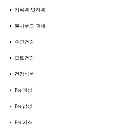
기억력·인지력
헬시푸드·과채
수면건강
요로건강
건강식품
For 여성
For 남성
For 키즈