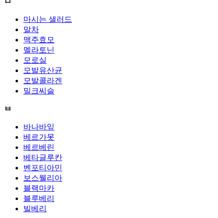
ㅁ
마시는 샐러드
말차
맥주효모
멜라토닌
모로실
모발유산균
모발콜라겐
밀크씨슬
ㅂ
바나바잎
베르가못
베르베린
베타글루칸
벤포티아민
보스웰리아
블랙마카
블루베리
빌베리