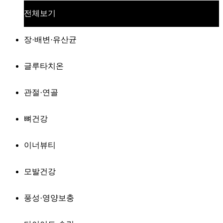
전체보기
장·배변·유산균
글루타치온
관절·연골
뼈건강
이너뷰티
모발건강
풍성·영양보충