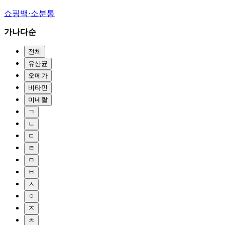
쇼핑백·소분통
가나다순
전체
유산균
오메가
비타민
미네랄
ㄱ
ㄴ
ㄷ
ㄹ
ㅁ
ㅂ
ㅅ
ㅇ
ㅈ
ㅊ