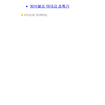
썸머블프 역대급 초특가
4.9 (리뷰 30,069개)