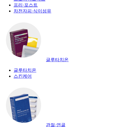
프리·포스트
차전자피·식이섬유
글루타치온
글루타치온
스킨케어
관절·연골