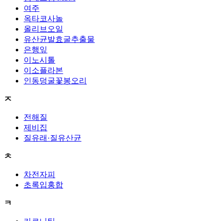
여주
옥타코사놀
올리브오일
유산균발효굴추출물
은행잎
이노시톨
이소플라본
인동덩굴꽃봉오리
ㅈ
전해질
제비집
질유래·질유산균
ㅊ
차전자피
초록입홍합
ㅋ