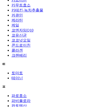
카르니틴
카무트효소
카테킨·녹차추출물
커큐민
케라틴
케일
코엔자임Q10
코유산균
코코넛오일
콘드로이친
콜라겐
크랜베리
ㅌ
토마토
테아닌
ㅍ
파로효소
파비플로라
판토텐산