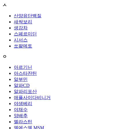
ㅅ
산양유단백질
새싹보리
생강차
스페르미딘
시서스
쏘팔메토
ㅇ
아르기닌
아스타잔틴
알부민
알파CD
알파리포산
애플사이다비니거
야생베리
야채수
양배추
엘라스틴
엠에스엠 MSM