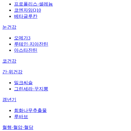
프로폴리스·셀레늄
코엔자임Q10
베타글루칸
눈건강
오메가3
루테인·지아잔틴
아스타잔틴
코건강
간·위건강
밀크씨슬
그린세라·꾸지뽕
갱년기
회화나무추출물
루바브
혈행·혈압·혈당