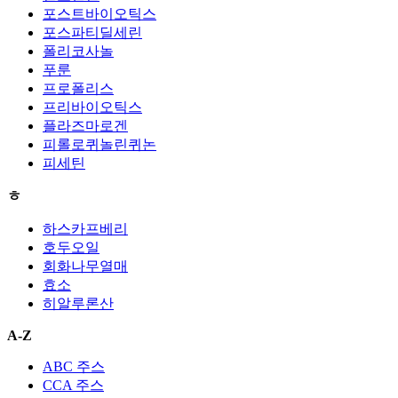
포스트바이오틱스
포스파티딜세린
폴리코사놀
푸룬
프로폴리스
프리바이오틱스
플라즈마로겐
피롤로퀴놀린퀴논
피세틴
ㅎ
하스카프베리
호두오일
회화나무열매
효소
히알루론산
A-Z
ABC 주스
CCA 주스