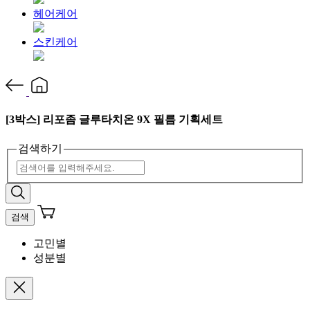
헤어케어
스킨케어
[3박스] 리포좀 글루타치온 9X 필름 기획세트
검색하기
검색
고민별
성분별