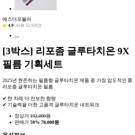
에스더포뮬러
4.9
리뷰 52,920건
[3박스] 리포좀 글루타치온 9X
필름 기획세트
2025년 현존하는 필름형 글루타치온 제품 중 가장 압도적인 新
리포좀 글루타치온 필름
✔ 한 차례 더 진보한 함량
✔ 기술력을 더한 고품격 글루타치온 네트워크
정상가
192,000
원
판매가
59%
78,000원