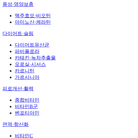
풍성·영양보충
맥주효모·비오틴
아미노산·케라틴
다이어트·슬림
다이어트유산균
파비플로라
카테킨·녹차추출물
모로실·시서스
카르니틴
가르시니아
피로개선·활력
종합비타민
비타민B군
벤포티아민
면역·항산화
비타민C