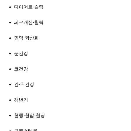
다이어트·슬림
피로개선·활력
면역·항산화
눈건강
코건강
간·위건강
갱년기
혈행·혈압·혈당
콜레스테롤