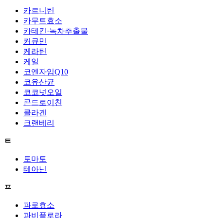
카르니틴
카무트효소
카테킨·녹차추출물
커큐민
케라틴
케일
코엔자임Q10
코유산균
코코넛오일
콘드로이친
콜라겐
크랜베리
ㅌ
토마토
테아닌
ㅍ
파로효소
파비플로라