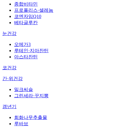
종합비타민
프로폴리스·셀레늄
코엔자임Q10
베타글루칸
눈건강
오메가3
루테인·지아잔틴
아스타잔틴
코건강
간·위건강
밀크씨슬
그린세라·꾸지뽕
갱년기
회화나무추출물
루바브