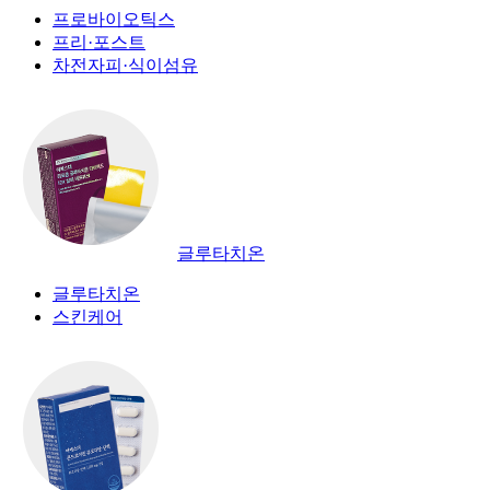
프로바이오틱스
프리·포스트
차전자피·식이섬유
글루타치온
글루타치온
스킨케어