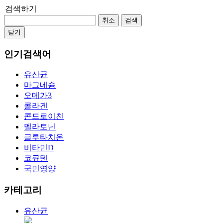
검색하기
취소
검색
닫기
인기검색어
유산균
마그네슘
오메가3
콜라겐
콘드로이친
멜라토닌
글루타치온
비타민D
코큐텐
국민영양
카테고리
유산균