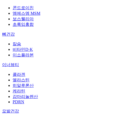
콘드로이친
엠에스엠 MSM
보스웰리아
초록입홍합
뼈건강
칼슘
비타민D·K
이소플라본
이너뷰티
콜라겐
엘라스틴
히알루론산
케라틴
감마리놀렌산
PDRN
모발건강