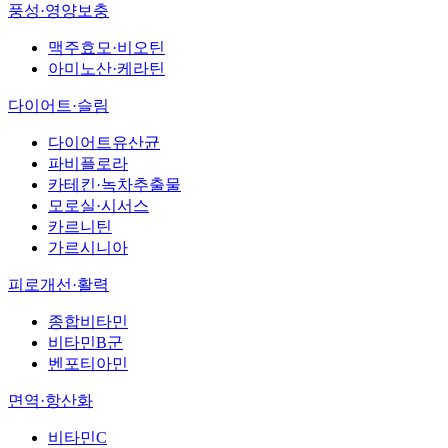
풍성·영양보충
맥주효모·비오틴
아미노산·케라틴
다이어트·슬림
다이어트유산균
파비플로라
카테킨·녹차추출물
모로실·시서스
카르니틴
가르시니아
피로개선·활력
종합비타민
비타민B군
벤포티아민
면역·항산화
비타민C