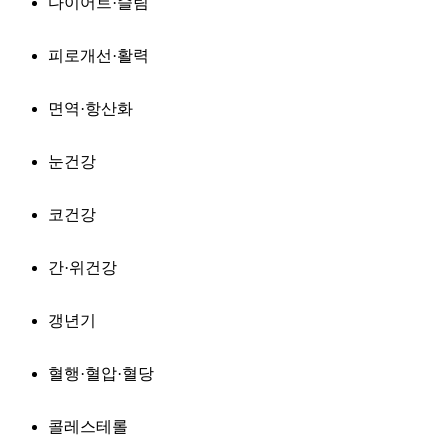
다이어트·슬림
피로개선·활력
면역·항산화
눈건강
코건강
간·위건강
갱년기
혈행·혈압·혈당
콜레스테롤