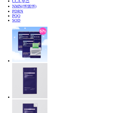
CCA 주스
NMN(엔엠엔)
PDRN
PQQ
SOD