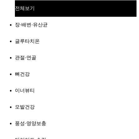
전체보기
장·배변·유산균
글루타치온
관절·연골
뼈건강
이너뷰티
모발건강
풍성·영양보충