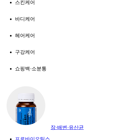
스킨케어
바디케어
헤어케어
구강케어
쇼핑백·소분통
장·배변·유산균
프로바이오틱스