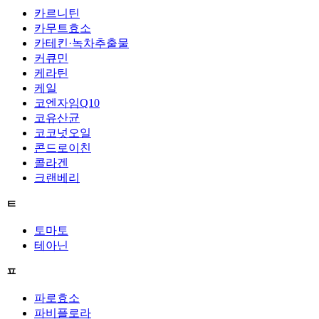
카르니틴
카무트효소
카테킨·녹차추출물
커큐민
케라틴
케일
코엔자임Q10
코유산균
코코넛오일
콘드로이친
콜라겐
크랜베리
ㅌ
토마토
테아닌
ㅍ
파로효소
파비플로라