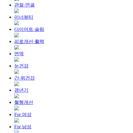
관절·연골
이너뷰티
다이어트·슬림
피로개선·활력
면역
눈건강
간·위건강
갱년기
혈행개선
For 여성
For 남성