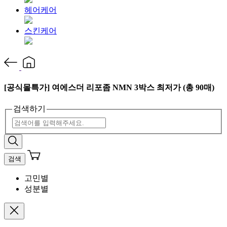
헤어케어
스킨케어
[공식몰특가] 여에스더 리포좀 NMN 3박스 최저가 (총 90매)
검색하기
검색
고민별
성분별