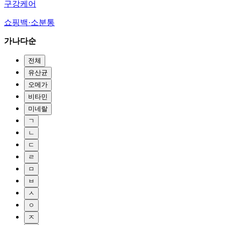
구강케어
쇼핑백·소분통
가나다순
전체
유산균
오메가
비타민
미네랄
ㄱ
ㄴ
ㄷ
ㄹ
ㅁ
ㅂ
ㅅ
ㅇ
ㅈ