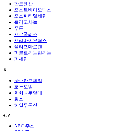
판토텐산
포스트바이오틱스
포스파티딜세린
폴리코사놀
푸룬
프로폴리스
프리바이오틱스
플라즈마로겐
피롤로퀴놀린퀴논
피세틴
ㅎ
하스카프베리
호두오일
회화나무열매
효소
히알루론산
A-Z
ABC 주스