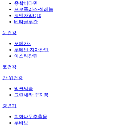
종합비타민
프로폴리스·셀레늄
코엔자임Q10
베타글루칸
눈건강
오메가3
루테인·지아잔틴
아스타잔틴
코건강
간·위건강
밀크씨슬
그린세라·꾸지뽕
갱년기
회화나무추출물
루바브