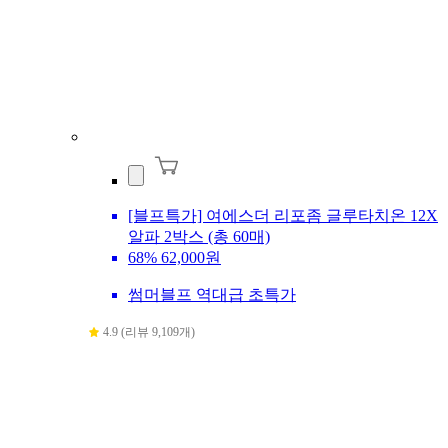
[블프특가] 여에스더 리포좀 글루타치온 12X
알파 2박스 (총 60매)
68%
62,000원
썸머블프 역대급 초특가
4.9 (리뷰 9,109개)