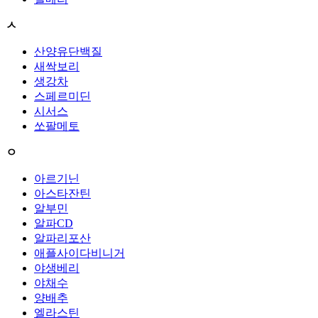
ㅅ
산양유단백질
새싹보리
생강차
스페르미딘
시서스
쏘팔메토
ㅇ
아르기닌
아스타잔틴
알부민
알파CD
알파리포산
애플사이다비니거
야생베리
야채수
양배추
엘라스틴