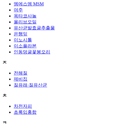
엠에스엠 MSM
여주
옥타코사놀
올리브오일
유산균발효굴추출물
은행잎
이노시톨
이소플라본
인동덩굴꽃봉오리
ㅈ
전해질
제비집
질유래·질유산균
ㅊ
차전자피
초록입홍합
ㅋ