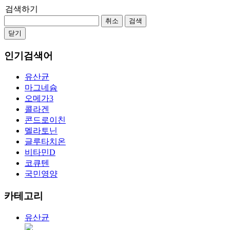
검색하기
취소
검색
닫기
인기검색어
유산균
마그네슘
오메가3
콜라겐
콘드로이친
멜라토닌
글루타치온
비타민D
코큐텐
국민영양
카테고리
유산균