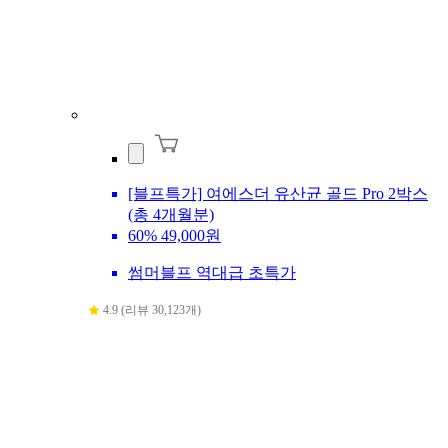
[블프특가] 여에스더 유산균 골드 Pro 2박스
(총 4개월분)
60%
49,000원
썸머블프 역대급 초특가
4.9 (리뷰 30,123개)