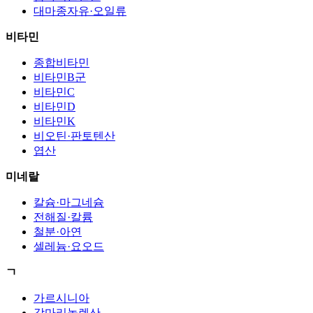
대마종자유·오일류
비타민
종합비타민
비타민B군
비타민C
비타민D
비타민K
비오틴·판토텐산
엽산
미네랄
칼슘·마그네슘
전해질·칼륨
철분·아연
셀레늄·요오드
ㄱ
가르시니아
감마리놀렌산