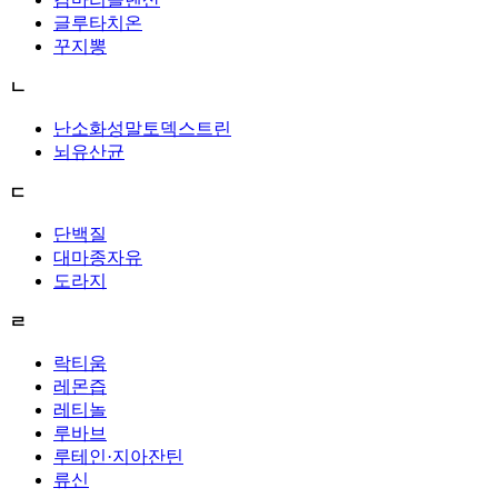
글루타치온
꾸지뽕
ㄴ
난소화성말토덱스트린
뇌유산균
ㄷ
단백질
대마종자유
도라지
ㄹ
락티움
레몬즙
레티놀
루바브
루테인·지아잔틴
류신