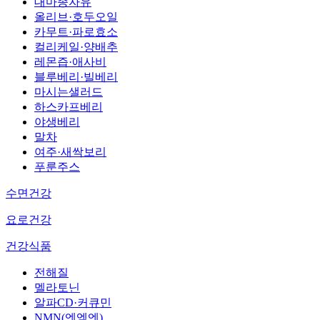
대마종자유
올리브·호두오일
카무트·파로효소
컬리케일·양배추
레몬즙·애사비
블루베리·빌베리
마시는샐러드
하스카프베리
야생베리
말차
여주·새싹보리
푸룬주스
수면건강
요로건강
건강식품
전해질
멜라토닌
알파CD·커큐민
NMN(엔엠엔)