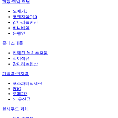
혈행·혈압·혈당
오메가3
코엔자임Q10
감마리놀렌산
바나바잎
은행잎
콜레스테롤
카테킨·녹차추출물
식이섬유
감마리놀렌산
기억력·인지력
포스파티딜세린
PQQ
오메가3
뇌 유산균
헬시푸드·과채