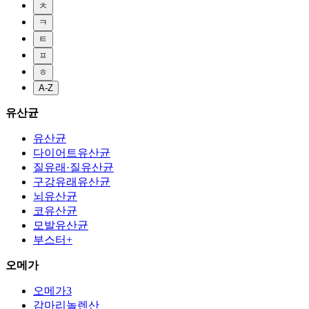
ㅊ
ㅋ
ㅌ
ㅍ
ㅎ
A-Z
유산균
유산균
다이어트유산균
질유래·질유산균
구강유래유산균
뇌유산균
코유산균
모발유산균
부스터+
오메가
오메가3
감마리놀렌산