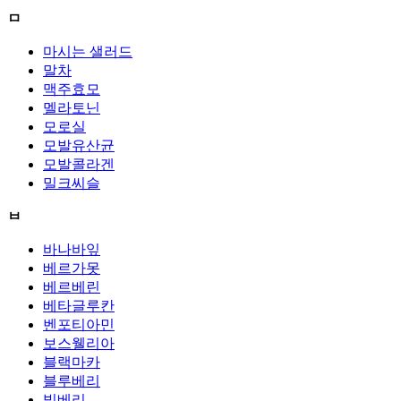
ㅁ
마시는 샐러드
말차
맥주효모
멜라토닌
모로실
모발유산균
모발콜라겐
밀크씨슬
ㅂ
바나바잎
베르가못
베르베린
베타글루칸
벤포티아민
보스웰리아
블랙마카
블루베리
빌베리