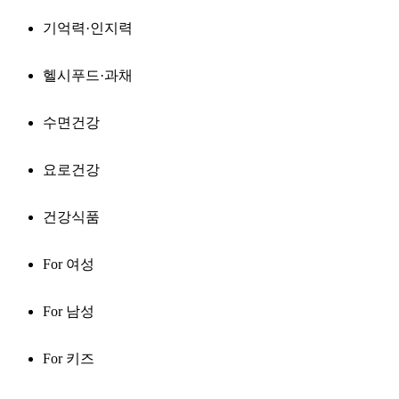
기억력·인지력
헬시푸드·과채
수면건강
요로건강
건강식품
For 여성
For 남성
For 키즈