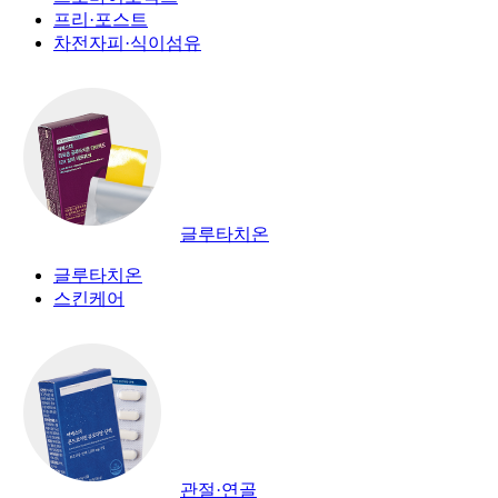
프리·포스트
차전자피·식이섬유
글루타치온
글루타치온
스킨케어
관절·연골