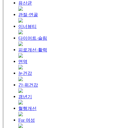
유산균
관절·연골
이너뷰티
다이어트·슬림
피로개선·활력
면역
눈건강
간·위건강
갱년기
혈행개선
For 여성