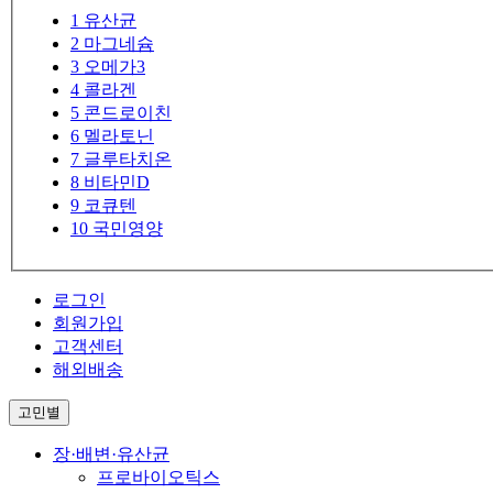
1
유산균
2
마그네슘
3
오메가3
4
콜라겐
5
콘드로이친
6
멜라토닌
7
글루타치온
8
비타민D
9
코큐텐
10
국민영양
로그인
회원가입
고객센터
해외배송
고민별
장·배변·유산균
프로바이오틱스