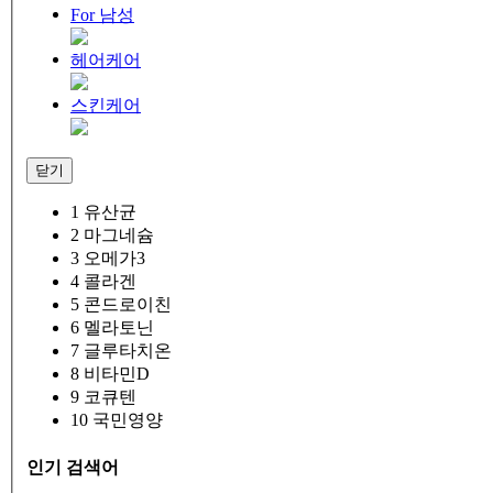
For 남성
헤어케어
스킨케어
닫기
1
유산균
2
마그네슘
3
오메가3
4
콜라겐
5
콘드로이친
6
멜라토닌
7
글루타치온
8
비타민D
9
코큐텐
10
국민영양
인기 검색어