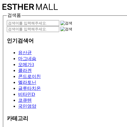
검색폼
인기검색어
유산균
마그네슘
오메가3
콜라겐
콘드로이친
멜라토닌
글루타치온
비타민D
코큐텐
국민영양
카테고리