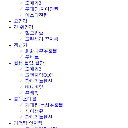
오메가3
루테인·지아잔틴
아스타잔틴
코건강
간·위건강
밀크씨슬
그린세라·꾸지뽕
갱년기
회화나무추출물
루바브
혈행·혈압·혈당
오메가3
코엔자임Q10
감마리놀렌산
바나바잎
은행잎
콜레스테롤
카테킨·녹차추출물
식이섬유
감마리놀렌산
기억력·인지력