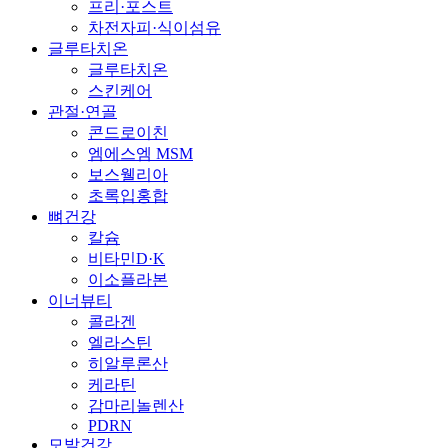
프리·포스트
차전자피·식이섬유
글루타치온
글루타치온
스킨케어
관절·연골
콘드로이친
엠에스엠 MSM
보스웰리아
초록입홍합
뼈건강
칼슘
비타민D·K
이소플라본
이너뷰티
콜라겐
엘라스틴
히알루론산
케라틴
감마리놀렌산
PDRN
모발건강