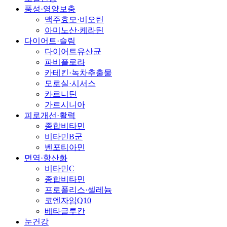
풍성·영양보충
맥주효모·비오틴
아미노산·케라틴
다이어트·슬림
다이어트유산균
파비플로라
카테킨·녹차추출물
모로실·시서스
카르니틴
가르시니아
피로개선·활력
종합비타민
비타민B군
벤포티아민
면역·항산화
비타민C
종합비타민
프로폴리스·셀레늄
코엔자임Q10
베타글루칸
눈건강