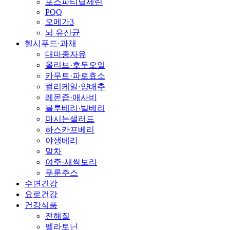
포스파티딜세린
PQQ
오메가3
뇌 유산균
헬시푸드·과채
대마종자유
올리브·호두오일
카무트·파로효소
컬리케일·양배추
레몬즙·애사비
블루베리·빌베리
마시는샐러드
하스카프베리
야생베리
말차
여주·새싹보리
푸룬주스
수면건강
요로건강
건강식품
전해질
멜라토닌