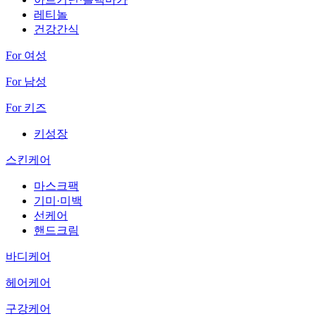
레티놀
건강간식
For 여성
For 남성
For 키즈
키성장
스킨케어
마스크팩
기미·미백
선케어
핸드크림
바디케어
헤어케어
구강케어