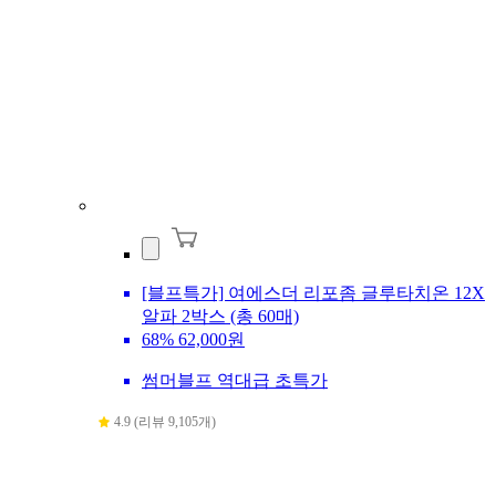
[블프특가] 여에스더 리포좀 글루타치온 12X
알파 2박스 (총 60매)
68%
62,000원
썸머블프 역대급 초특가
4.9 (리뷰 9,105개)