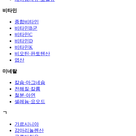
비타민
종합비타민
비타민B군
비타민C
비타민D
비타민K
비오틴·판토텐산
엽산
미네랄
칼슘·마그네슘
전해질·칼륨
철분·아연
셀레늄·요오드
ㄱ
가르시니아
감마리놀렌산