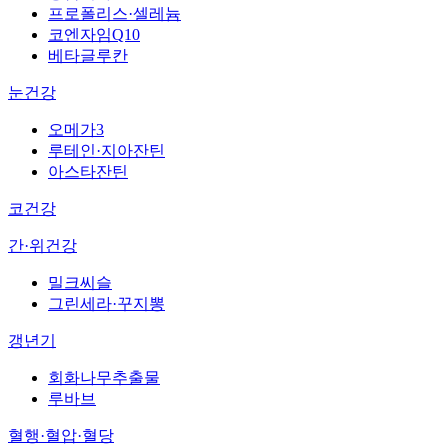
프로폴리스·셀레늄
코엔자임Q10
베타글루칸
눈건강
오메가3
루테인·지아잔틴
아스타잔틴
코건강
간·위건강
밀크씨슬
그린세라·꾸지뽕
갱년기
회화나무추출물
루바브
혈행·혈압·혈당