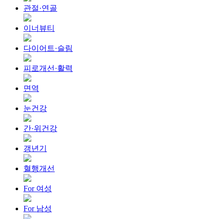
관절·연골
이너뷰티
다이어트·슬림
피로개선·활력
면역
눈건강
간·위건강
갱년기
혈행개선
For 여성
For 남성