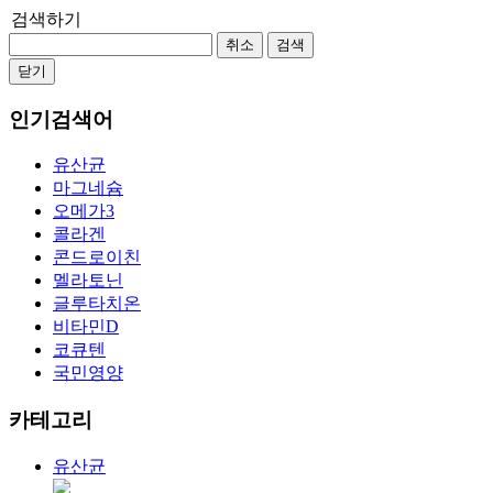
검색하기
취소
검색
닫기
인기검색어
유산균
마그네슘
오메가3
콜라겐
콘드로이친
멜라토닌
글루타치온
비타민D
코큐텐
국민영양
카테고리
유산균