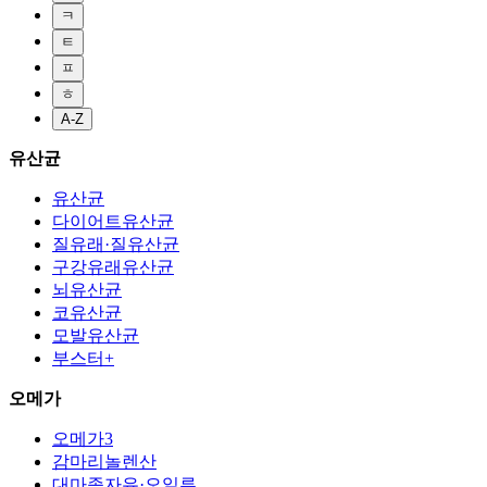
ㅋ
ㅌ
ㅍ
ㅎ
A-Z
유산균
유산균
다이어트유산균
질유래·질유산균
구강유래유산균
뇌유산균
코유산균
모발유산균
부스터+
오메가
오메가3
감마리놀렌산
대마종자유·오일류