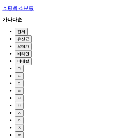
쇼핑백·소분통
가나다순
전체
유산균
오메가
비타민
미네랄
ㄱ
ㄴ
ㄷ
ㄹ
ㅁ
ㅂ
ㅅ
ㅇ
ㅈ
ㅊ