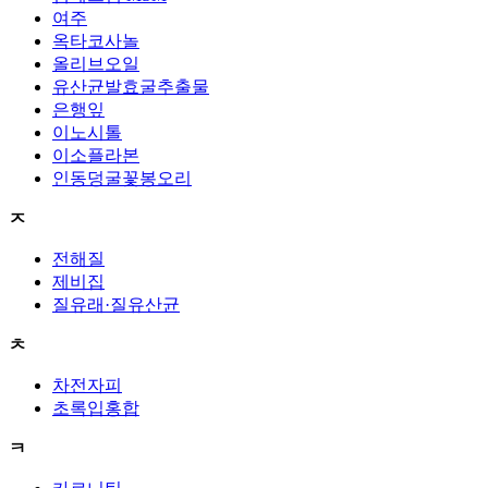
여주
옥타코사놀
올리브오일
유산균발효굴추출물
은행잎
이노시톨
이소플라본
인동덩굴꽃봉오리
ㅈ
전해질
제비집
질유래·질유산균
ㅊ
차전자피
초록입홍합
ㅋ