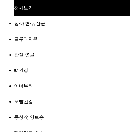
전체보기
장·배변·유산균
글루타치온
관절·연골
뼈건강
이너뷰티
모발건강
풍성·영양보충