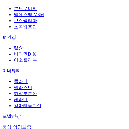
콘드로이친
엠에스엠 MSM
보스웰리아
초록입홍합
뼈건강
칼슘
비타민D·K
이소플라본
이너뷰티
콜라겐
엘라스틴
히알루론산
케라틴
감마리놀렌산
모발건강
풍성·영양보충