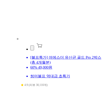
[블프특가] 여에스더 유산균 골드 Pro 2박스
(총 4개월분)
60%
49,000원
썸머블프 역대급 초특가
4.9 (리뷰 30,110개)