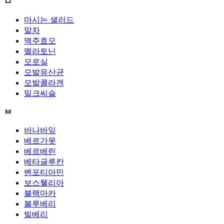
ㅁ
마시는 샐러드
말차
맥주효모
멜라토닌
모로실
모발유산균
모발콜라겐
밀크씨슬
ㅂ
바나바잎
베르가못
베르베린
베타글루칸
벤포티아민
보스웰리아
블랙마카
블루베리
빌베리