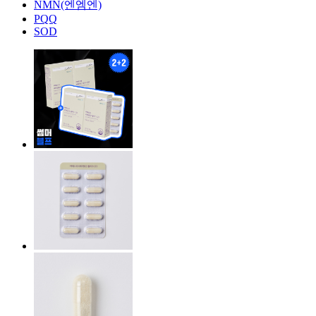
NMN(엔엠엔)
PQQ
SOD