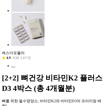
에스더포뮬러
4.9
리뷰 2,417건
[2+2] 뼈건강 비타민K2 플러스
D3 4박스 (총 4개월분)
뼈를 위한 필수영양소, 비타민K2와 비타민D3의 프리미엄 배
합!