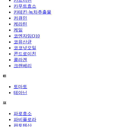
카르니틴
카무트효소
카테킨·녹차추출물
커큐민
케라틴
케일
코엔자임Q10
코유산균
코코넛오일
콘드로이친
콜라겐
크랜베리
ㅌ
토마토
테아닌
ㅍ
파로효소
파비플로라
판토텐산