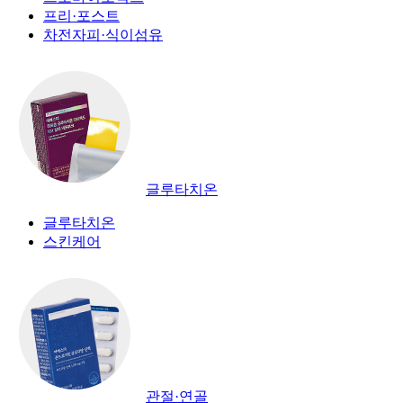
프리·포스트
차전자피·식이섬유
글루타치온
글루타치온
스킨케어
관절·연골