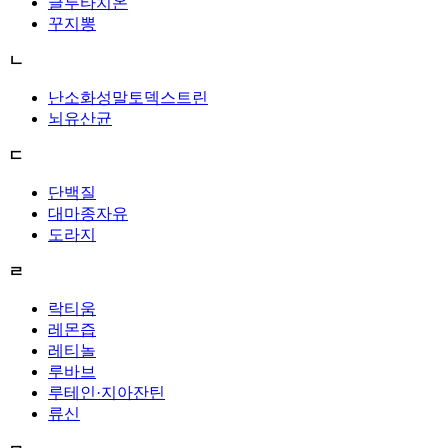
글루타치온
꾸지뽕
ㄴ
난소화성말토덱스트린
뇌유산균
ㄷ
단백질
대마종자유
도라지
ㄹ
락티움
레몬즙
레티놀
루바브
루테인·지아잔틴
류신