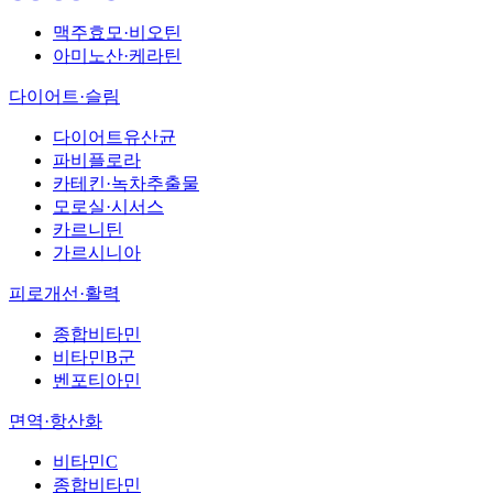
맥주효모·비오틴
아미노산·케라틴
다이어트·슬림
다이어트유산균
파비플로라
카테킨·녹차추출물
모로실·시서스
카르니틴
가르시니아
피로개선·활력
종합비타민
비타민B군
벤포티아민
면역·항산화
비타민C
종합비타민