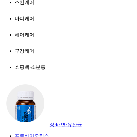
스킨케어
바디케어
헤어케어
구강케어
쇼핑백·소분통
장·배변·유산균
프로바이오틱스