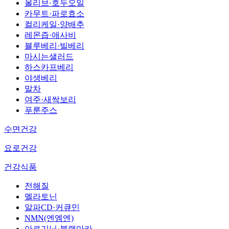
올리브·호두오일
카무트·파로효소
컬리케일·양배추
레몬즙·애사비
블루베리·빌베리
마시는샐러드
하스카프베리
야생베리
말차
여주·새싹보리
푸룬주스
수면건강
요로건강
건강식품
전해질
멜라토닌
알파CD·커큐민
NMN(엔엠엔)
아르기닌·블랙마카