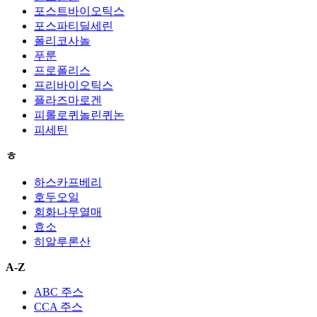
포스트바이오틱스
포스파티딜세린
폴리코사놀
푸룬
프로폴리스
프리바이오틱스
플라즈마로겐
피롤로퀴놀린퀴논
피세틴
ㅎ
하스카프베리
호두오일
회화나무열매
효소
히알루론산
A-Z
ABC 주스
CCA 주스