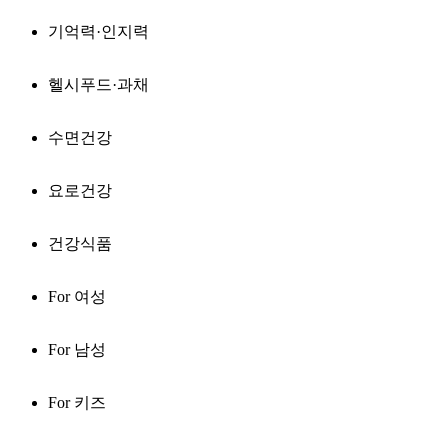
기억력·인지력
헬시푸드·과채
수면건강
요로건강
건강식품
For 여성
For 남성
For 키즈