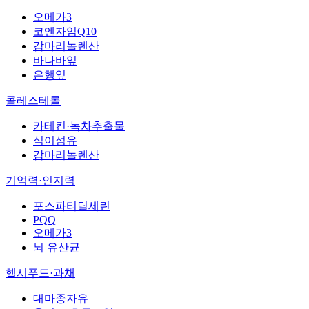
오메가3
코엔자임Q10
감마리놀렌산
바나바잎
은행잎
콜레스테롤
카테킨·녹차추출물
식이섬유
감마리놀렌산
기억력·인지력
포스파티딜세린
PQQ
오메가3
뇌 유산균
헬시푸드·과채
대마종자유