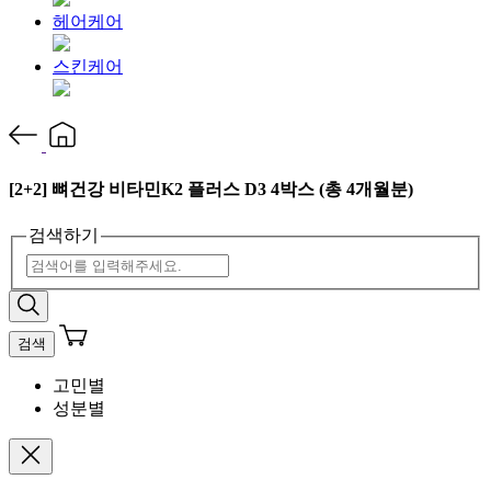
헤어케어
스킨케어
[2+2] 뼈건강 비타민K2 플러스 D3 4박스 (총 4개월분)
검색하기
검색
고민별
성분별