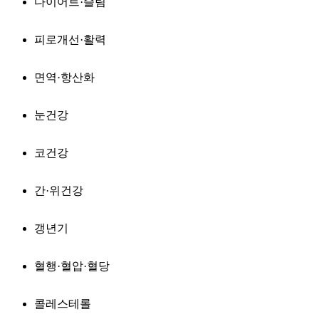
다이어트·슬림
피로개선·활력
면역·항산화
눈건강
코건강
간·위건강
갱년기
혈행·혈압·혈당
콜레스테롤