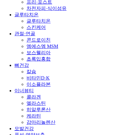
프리·포스트
차전자피·식이섬유
글루타치온
글루타치온
스킨케어
관절·연골
콘드로이친
엠에스엠 MSM
보스웰리아
초록입홍합
뼈건강
칼슘
비타민D·K
이소플라본
이너뷰티
콜라겐
엘라스틴
히알루론산
케라틴
감마리놀렌산
모발건강
풍성·영양보충