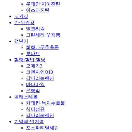
루테인·지아잔틴
아스타잔틴
코건강
간·위건강
밀크씨슬
그린세라·꾸지뽕
갱년기
회화나무추출물
루바브
혈행·혈압·혈당
오메가3
코엔자임Q10
감마리놀렌산
바나바잎
은행잎
콜레스테롤
카테킨·녹차추출물
식이섬유
감마리놀렌산
기억력·인지력
포스파티딜세린