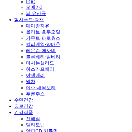
PQQ
오메가3
뇌 유산균
헬시푸드·과채
대마종자유
올리브·호두오일
카무트·파로효소
컬리케일·양배추
레몬즙·애사비
블루베리·빌베리
마시는샐러드
하스카프베리
야생베리
말차
여주·새싹보리
푸룬주스
수면건강
요로건강
건강식품
전해질
멜라토닌
알파CD·커큐민