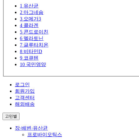
1
유산균
2
마그네슘
3
오메가3
4
콜라겐
5
콘드로이친
6
멜라토닌
7
글루타치온
8
비타민D
9
코큐텐
10
국민영양
로그인
회원가입
고객센터
해외배송
고민별
장·배변·유산균
프로바이오틱스