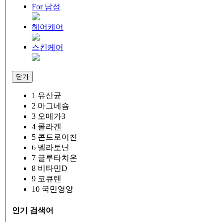
For 남성
헤어케어
스킨케어
닫기
1
유산균
2
마그네슘
3
오메가3
4
콜라겐
5
콘드로이친
6
멜라토닌
7
글루타치온
8
비타민D
9
코큐텐
10
국민영양
인기 검색어