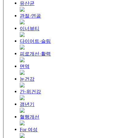
유산균
관절·연골
이너뷰티
다이어트·슬림
피로개선·활력
면역
눈건강
간·위건강
갱년기
혈행개선
For 여성