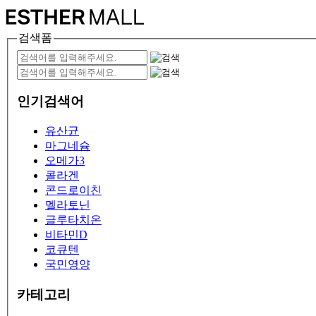
검색폼
인기검색어
유산균
마그네슘
오메가3
콜라겐
콘드로이친
멜라토닌
글루타치온
비타민D
코큐텐
국민영양
카테고리