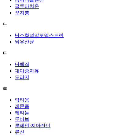
글루타치온
꾸지뽕
ㄴ
난소화성말토덱스트린
뇌유산균
ㄷ
단백질
대마종자유
도라지
ㄹ
락티움
레몬즙
레티놀
루바브
루테인·지아잔틴
류신