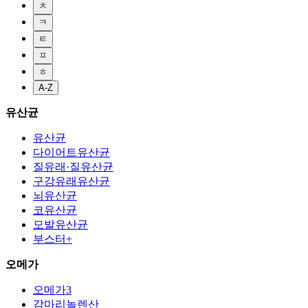
ㅊ
ㅋ
ㅌ
ㅍ
ㅎ
A-Z
유산균
유산균
다이어트유산균
질유래·질유산균
구강유래유산균
뇌유산균
코유산균
모발유산균
부스터+
오메가
오메가3
감마리놀렌산