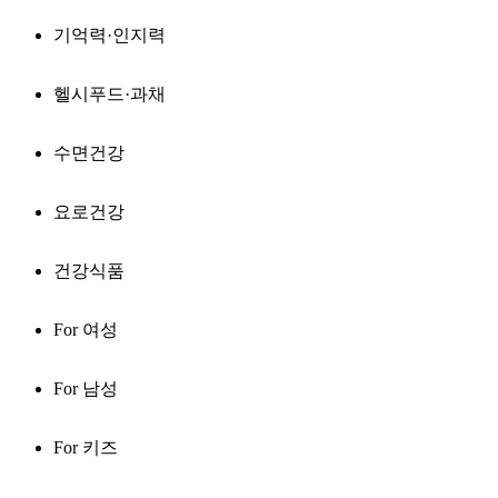
기억력·인지력
헬시푸드·과채
수면건강
요로건강
건강식품
For 여성
For 남성
For 키즈