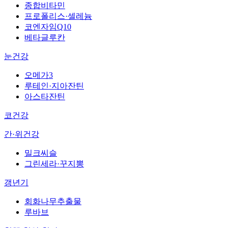
종합비타민
프로폴리스·셀레늄
코엔자임Q10
베타글루칸
눈건강
오메가3
루테인·지아잔틴
아스타잔틴
코건강
간·위건강
밀크씨슬
그린세라·꾸지뽕
갱년기
회화나무추출물
루바브