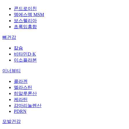
콘드로이친
엠에스엠 MSM
보스웰리아
초록입홍합
뼈건강
칼슘
비타민D·K
이소플라본
이너뷰티
콜라겐
엘라스틴
히알루론산
케라틴
감마리놀렌산
PDRN
모발건강