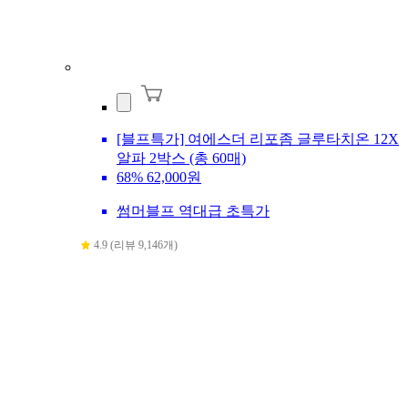
[블프특가] 여에스더 리포좀 글루타치온 12X
알파 2박스 (총 60매)
68%
62,000원
썸머블프 역대급 초특가
4.9 (리뷰 9,146개)