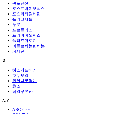
판토텐산
포스트바이오틱스
포스파티딜세린
폴리코사놀
푸룬
프로폴리스
프리바이오틱스
플라즈마로겐
피롤로퀴놀린퀴논
피세틴
ㅎ
하스카프베리
호두오일
회화나무열매
효소
히알루론산
A-Z
ABC 주스