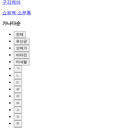
구강케어
쇼핑백·소분통
가나다순
전체
유산균
오메가
비타민
미네랄
ㄱ
ㄴ
ㄷ
ㄹ
ㅁ
ㅂ
ㅅ
ㅇ
ㅈ