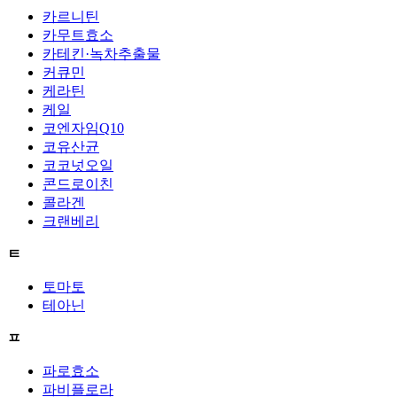
카르니틴
카무트효소
카테킨·녹차추출물
커큐민
케라틴
케일
코엔자임Q10
코유산균
코코넛오일
콘드로이친
콜라겐
크랜베리
ㅌ
토마토
테아닌
ㅍ
파로효소
파비플로라