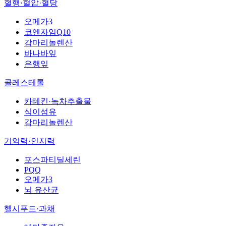
혈행·혈압·혈당
오메가3
코엔자임Q10
감마리놀렌산
바나바잎
은행잎
콜레스테롤
카테킨·녹차추출물
식이섬유
감마리놀렌산
기억력·인지력
포스파티딜세린
PQQ
오메가3
뇌 유산균
헬시푸드·과채