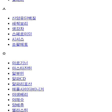
ㅅ
산양유단백질
새싹보리
생강차
스페르미딘
시서스
쏘팔메토
ㅇ
아르기닌
아스타잔틴
알부민
알파CD
알파리포산
애플사이다비니거
야생베리
야채수
양배추
엘라스틴