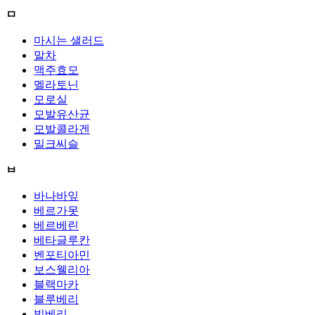
ㅁ
마시는 샐러드
말차
맥주효모
멜라토닌
모로실
모발유산균
모발콜라겐
밀크씨슬
ㅂ
바나바잎
베르가못
베르베린
베타글루칸
벤포티아민
보스웰리아
블랙마카
블루베리
빌베리