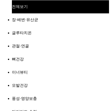
전체보기
장·배변·유산균
글루타치온
관절·연골
뼈건강
이너뷰티
모발건강
풍성·영양보충