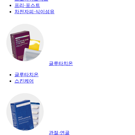
프리·포스트
차전자피·식이섬유
글루타치온
글루타치온
스킨케어
관절·연골