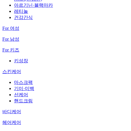
아르기닌·블랙마카
레티놀
건강간식
For 여성
For 남성
For 키즈
키성장
스킨케어
마스크팩
기미·미백
선케어
핸드크림
바디케어
헤어케어