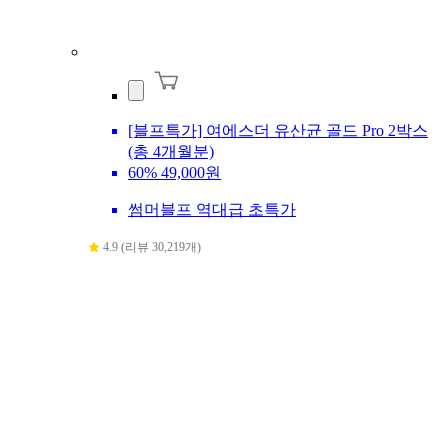
[블프특가] 여에스더 유산균 골드 Pro 2박스
(총 4개월분)
60%
49,000원
썸머블프 역대급 초특가
4.9 (리뷰 30,219개)