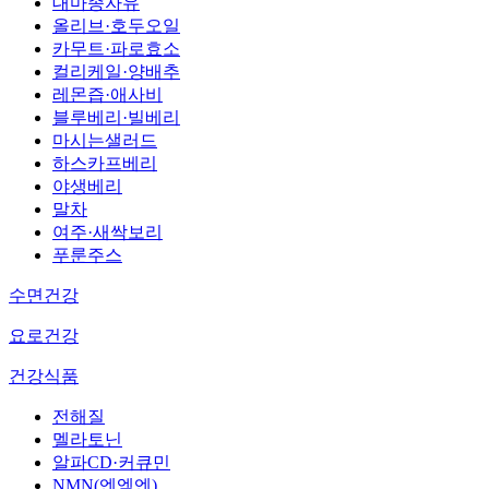
대마종자유
올리브·호두오일
카무트·파로효소
컬리케일·양배추
레몬즙·애사비
블루베리·빌베리
마시는샐러드
하스카프베리
야생베리
말차
여주·새싹보리
푸룬주스
수면건강
요로건강
건강식품
전해질
멜라토닌
알파CD·커큐민
NMN(엔엠엔)