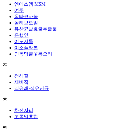
엠에스엠 MSM
여주
옥타코사놀
올리브오일
유산균발효굴추출물
은행잎
이노시톨
이소플라본
인동덩굴꽃봉오리
ㅈ
전해질
제비집
질유래·질유산균
ㅊ
차전자피
초록입홍합
ㅋ