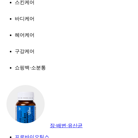
스킨케어
바디케어
헤어케어
구강케어
쇼핑백·소분통
장·배변·유산균
프로바이오틱스