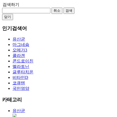
검색하기
취소
검색
닫기
인기검색어
유산균
마그네슘
오메가3
콜라겐
콘드로이친
멜라토닌
글루타치온
비타민D
코큐텐
국민영양
카테고리
유산균