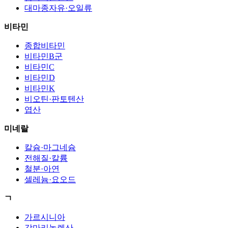
대마종자유·오일류
비타민
종합비타민
비타민B군
비타민C
비타민D
비타민K
비오틴·판토텐산
엽산
미네랄
칼슘·마그네슘
전해질·칼륨
철분·아연
셀레늄·요오드
ㄱ
가르시니아
감마리놀렌산