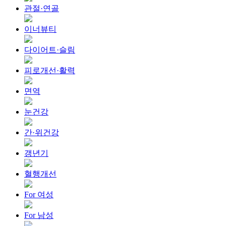
관절·연골
이너뷰티
다이어트·슬림
피로개선·활력
면역
눈건강
간·위건강
갱년기
혈행개선
For 여성
For 남성