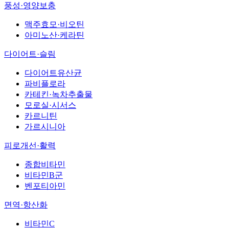
풍성·영양보충
맥주효모·비오틴
아미노산·케라틴
다이어트·슬림
다이어트유산균
파비플로라
카테킨·녹차추출물
모로실·시서스
카르니틴
가르시니아
피로개선·활력
종합비타민
비타민B군
벤포티아민
면역·항산화
비타민C