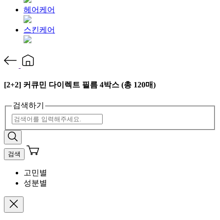
헤어케어
스킨케어
[2+2] 커큐민 다이렉트 필름 4박스 (총 120매)
검색하기
검색
고민별
성분별