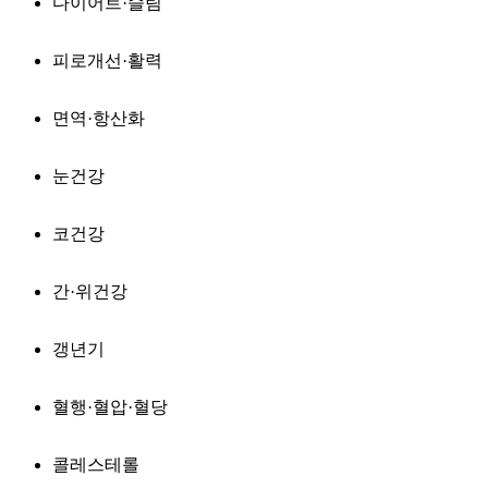
다이어트·슬림
피로개선·활력
면역·항산화
눈건강
코건강
간·위건강
갱년기
혈행·혈압·혈당
콜레스테롤