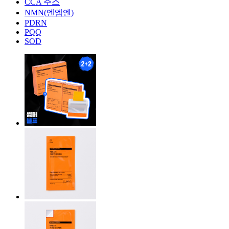
CCA 주스
NMN(엔엠엔)
PDRN
PQQ
SOD