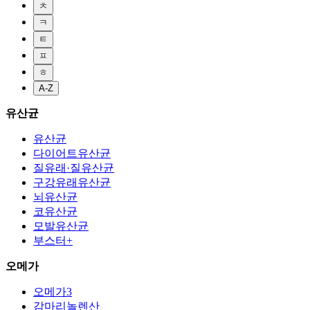
ㅊ
ㅋ
ㅌ
ㅍ
ㅎ
A-Z
유산균
유산균
다이어트유산균
질유래·질유산균
구강유래유산균
뇌유산균
코유산균
모발유산균
부스터+
오메가
오메가3
감마리놀렌산