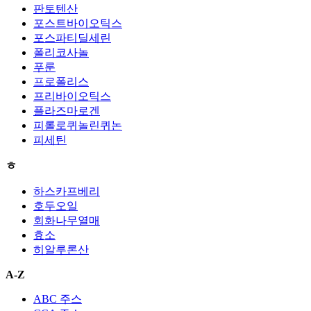
판토텐산
포스트바이오틱스
포스파티딜세린
폴리코사놀
푸룬
프로폴리스
프리바이오틱스
플라즈마로겐
피롤로퀴놀린퀴논
피세틴
ㅎ
하스카프베리
호두오일
회화나무열매
효소
히알루론산
A-Z
ABC 주스