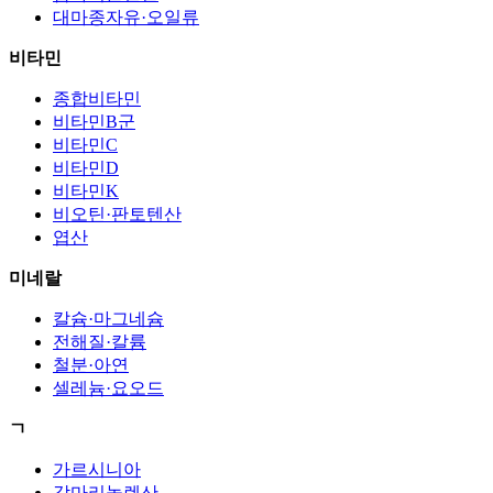
대마종자유·오일류
비타민
종합비타민
비타민B군
비타민C
비타민D
비타민K
비오틴·판토텐산
엽산
미네랄
칼슘·마그네슘
전해질·칼륨
철분·아연
셀레늄·요오드
ㄱ
가르시니아
감마리놀렌산