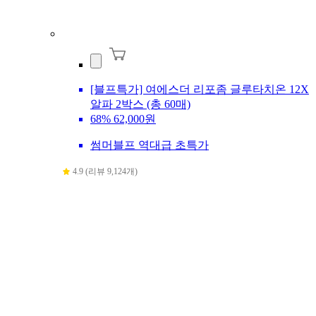
[블프특가] 여에스더 리포좀 글루타치온 12X
알파 2박스 (총 60매)
68%
62,000원
썸머블프 역대급 초특가
4.9 (리뷰 9,124개)