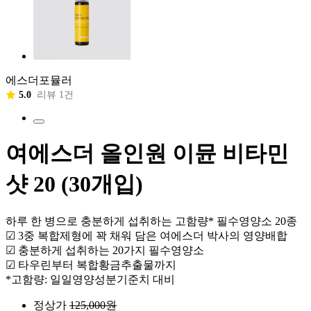
에스더포뮬러
5.0
리뷰 1건
여에스더 올인원 이뮨 비타민
샷 20 (30개입)
하루 한 병으로 충분하게 섭취하는 고함량* 필수영양소 20종
☑ 3중 복합제형에 꽉 채워 담은 여에스더 박사의 영양배합
☑ 충분하게 섭취하는 20가지 필수영양소
☑ 타우린부터 복합황금추출물까지
*고함량: 일일영양성분기준치 대비
정상가
125,000
원