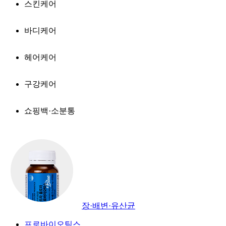
스킨케어
바디케어
헤어케어
구강케어
쇼핑백·소분통
장·배변·유산균
프로바이오틱스