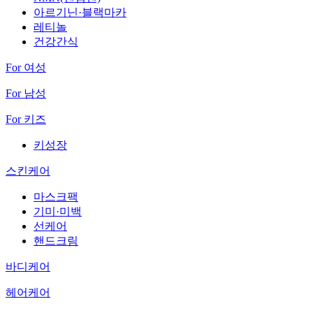
아르기닌·블랙마카
레티놀
건강간식
For 여성
For 남성
For 키즈
키성장
스킨케어
마스크팩
기미·미백
선케어
핸드크림
바디케어
헤어케어