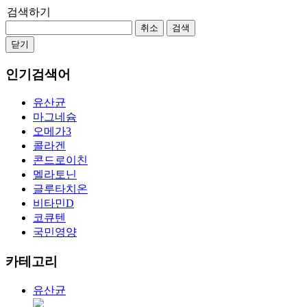
검색하기
취소
검색
닫기
인기검색어
유산균
마그네슘
오메가3
콜라겐
콘드로이친
멜라토닌
글루타치온
비타민D
코큐텐
국민영양
카테고리
유산균