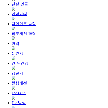
관절·연골
이너뷰티
다이어트·슬림
피로개선·활력
면역
눈건강
간·위건강
갱년기
혈행개선
For 여성
For 남성