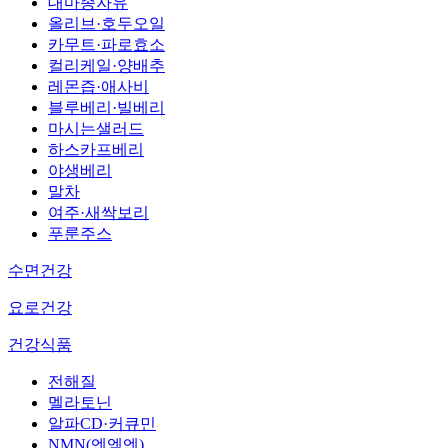
대마종자유
올리브·호두오일
카무트·파로효소
컬리케일·양배추
레몬즙·애사비
블루베리·빌베리
마시는샐러드
하스카프베리
야생베리
말차
여주·새싹보리
푸룬주스
수면건강
요로건강
건강식품
전해질
멜라토닌
알파CD·커큐민
NMN(엔엠엔)