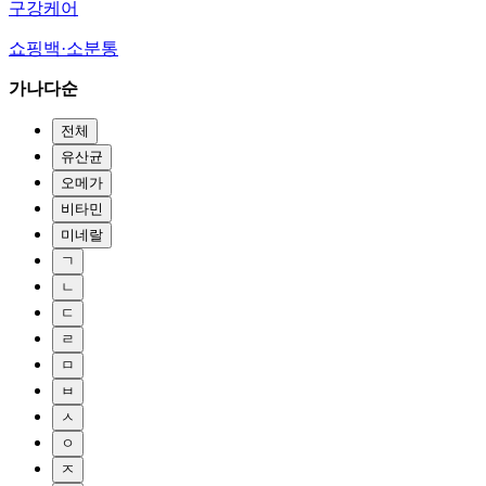
구강케어
쇼핑백·소분통
가나다순
전체
유산균
오메가
비타민
미네랄
ㄱ
ㄴ
ㄷ
ㄹ
ㅁ
ㅂ
ㅅ
ㅇ
ㅈ