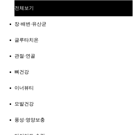
전체보기
장·배변·유산균
글루타치온
관절·연골
뼈건강
이너뷰티
모발건강
풍성·영양보충