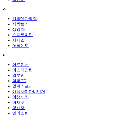
ㅅ
산양유단백질
새싹보리
생강차
스페르미딘
시서스
쏘팔메토
ㅇ
아르기닌
아스타잔틴
알부민
알파CD
알파리포산
애플사이다비니거
야생베리
야채수
양배추
엘라스틴