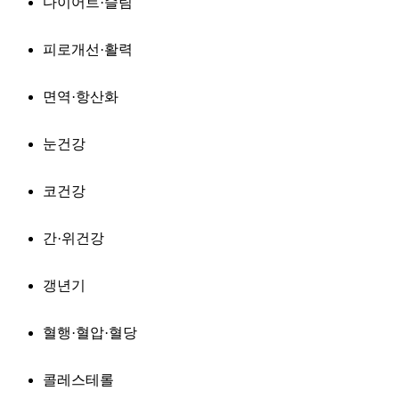
다이어트·슬림
피로개선·활력
면역·항산화
눈건강
코건강
간·위건강
갱년기
혈행·혈압·혈당
콜레스테롤