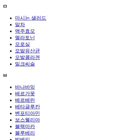
ㅁ
마시는 샐러드
말차
맥주효모
멜라토닌
모로실
모발유산균
모발콜라겐
밀크씨슬
ㅂ
바나바잎
베르가못
베르베린
베타글루칸
벤포티아민
보스웰리아
블랙마카
블루베리
빌베리