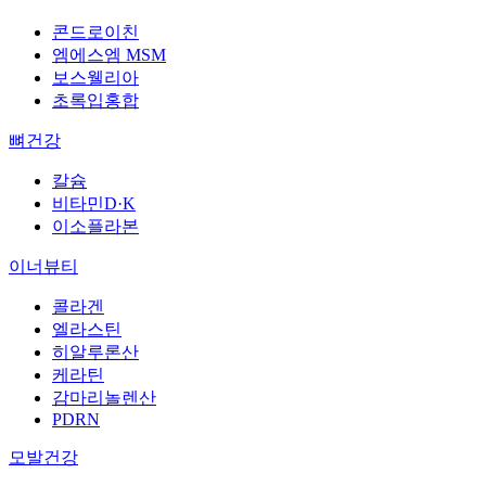
콘드로이친
엠에스엠 MSM
보스웰리아
초록입홍합
뼈건강
칼슘
비타민D·K
이소플라본
이너뷰티
콜라겐
엘라스틴
히알루론산
케라틴
감마리놀렌산
PDRN
모발건강