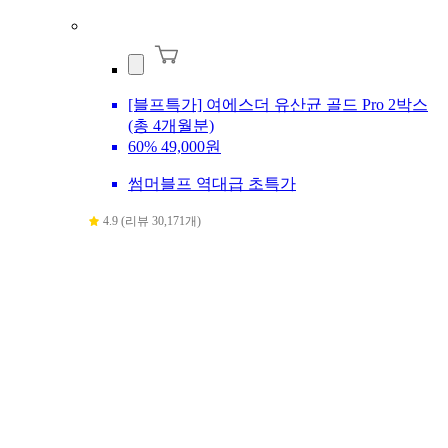
[블프특가] 여에스더 유산균 골드 Pro 2박스
(총 4개월분)
60%
49,000원
썸머블프 역대급 초특가
4.9 (리뷰 30,171개)