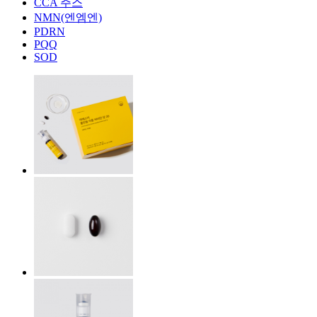
CCA 주스
NMN(엔엠엔)
PDRN
PQQ
SOD