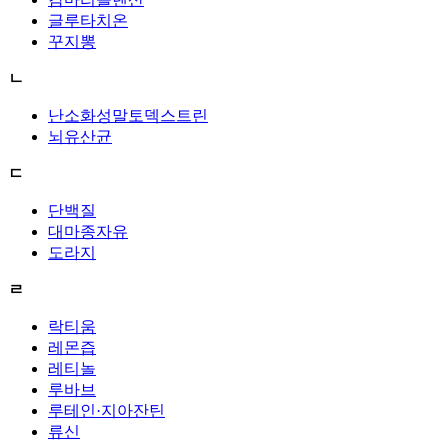
글루타치온
꾸지뽕
ㄴ
난소화성말토덱스트린
뇌유산균
ㄷ
단백질
대마종자유
도라지
ㄹ
락티움
레몬즙
레티놀
루바브
루테인·지아잔틴
류신