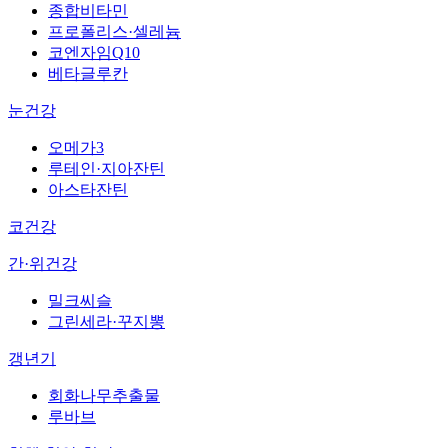
종합비타민
프로폴리스·셀레늄
코엔자임Q10
베타글루칸
눈건강
오메가3
루테인·지아잔틴
아스타잔틴
코건강
간·위건강
밀크씨슬
그린세라·꾸지뽕
갱년기
회화나무추출물
루바브