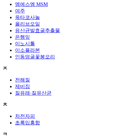
엠에스엠 MSM
여주
옥타코사놀
올리브오일
유산균발효굴추출물
은행잎
이노시톨
이소플라본
인동덩굴꽃봉오리
ㅈ
전해질
제비집
질유래·질유산균
ㅊ
차전자피
초록입홍합
ㅋ