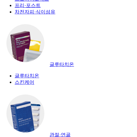
프리·포스트
차전자피·식이섬유
글루타치온
글루타치온
스킨케어
관절·연골