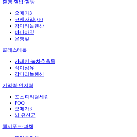
혈행·혈압·혈당
오메가3
코엔자임Q10
감마리놀렌산
바나바잎
은행잎
콜레스테롤
카테킨·녹차추출물
식이섬유
감마리놀렌산
기억력·인지력
포스파티딜세린
PQQ
오메가3
뇌 유산균
헬시푸드·과채