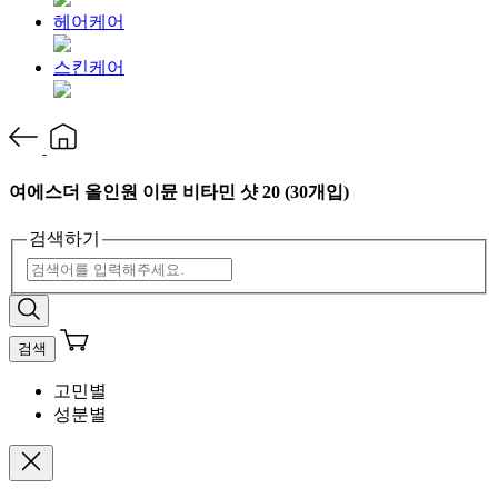
헤어케어
스킨케어
여에스더 올인원 이뮨 비타민 샷 20 (30개입)
검색하기
검색
고민별
성분별