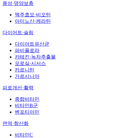
풍성·영양보충
맥주효모·비오틴
아미노산·케라틴
다이어트·슬림
다이어트유산균
파비플로라
카테킨·녹차추출물
모로실·시서스
카르니틴
가르시니아
피로개선·활력
종합비타민
비타민B군
벤포티아민
면역·항산화
비타민C