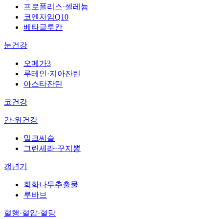
프로폴리스·셀레늄
코엔자임Q10
베타글루칸
눈건강
오메가3
루테인·지아잔틴
아스타잔틴
코건강
간·위건강
밀크씨슬
그린세라·꾸지뽕
갱년기
회화나무추출물
루바브
혈행·혈압·혈당