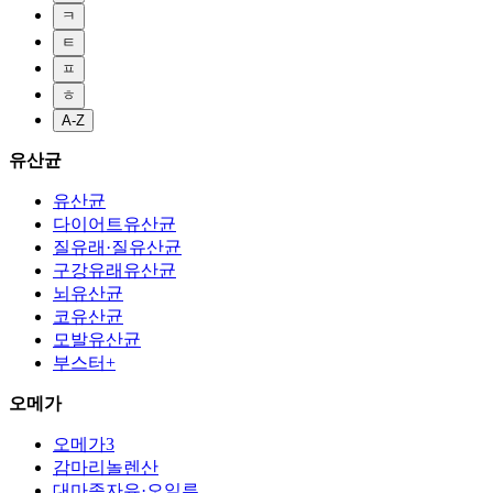
ㅋ
ㅌ
ㅍ
ㅎ
A-Z
유산균
유산균
다이어트유산균
질유래·질유산균
구강유래유산균
뇌유산균
코유산균
모발유산균
부스터+
오메가
오메가3
감마리놀렌산
대마종자유·오일류