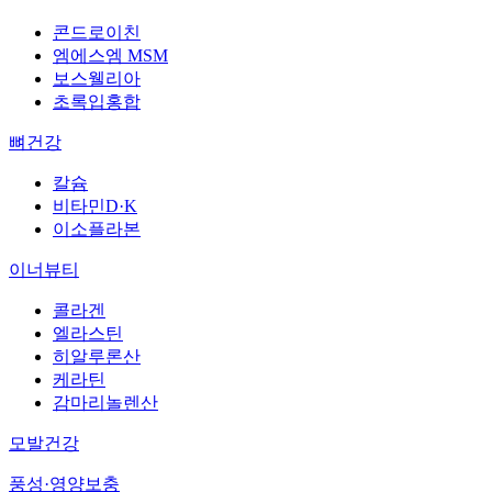
콘드로이친
엠에스엠 MSM
보스웰리아
초록입홍합
뼈건강
칼슘
비타민D·K
이소플라본
이너뷰티
콜라겐
엘라스틴
히알루론산
케라틴
감마리놀렌산
모발건강
풍성·영양보충