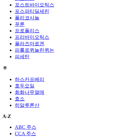
포스트바이오틱스
포스파티딜세린
폴리코사놀
푸룬
프로폴리스
프리바이오틱스
플라즈마로겐
피롤로퀴놀린퀴논
피세틴
ㅎ
하스카프베리
호두오일
회화나무열매
효소
히알루론산
A-Z
ABC 주스
CCA 주스