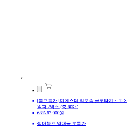
[블프특가] 여에스더 리포좀 글루타치온 12X
알파 2박스 (총 60매)
68%
62,000원
썸머블프 역대급 초특가