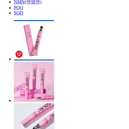
NMN(엔엠엔)
PQQ
SOD