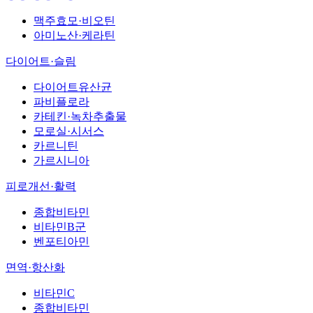
맥주효모·비오틴
아미노산·케라틴
다이어트·슬림
다이어트유산균
파비플로라
카테킨·녹차추출물
모로실·시서스
카르니틴
가르시니아
피로개선·활력
종합비타민
비타민B군
벤포티아민
면역·항산화
비타민C
종합비타민