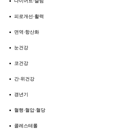
다이어트·슬림
피로개선·활력
면역·항산화
눈건강
코건강
간·위건강
갱년기
혈행·혈압·혈당
콜레스테롤