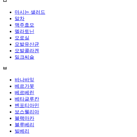
ㅁ
마시는 샐러드
말차
맥주효모
멜라토닌
모로실
모발유산균
모발콜라겐
밀크씨슬
ㅂ
바나바잎
베르가못
베르베린
베타글루칸
벤포티아민
보스웰리아
블랙마카
블루베리
빌베리