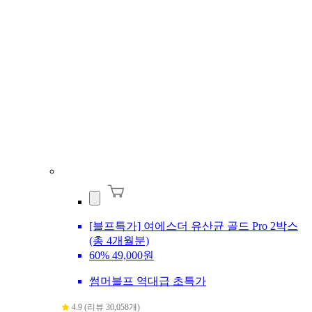
[블프특가] 여에스더 유산균 골드 Pro 2박스
(총 4개월분)
60%
49,000원
썸머블프 역대급 초특가
4.9 (리뷰 30,058개)