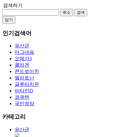
검색하기
취소
검색
닫기
인기검색어
유산균
마그네슘
오메가3
콜라겐
콘드로이친
멜라토닌
글루타치온
비타민D
코큐텐
국민영양
카테고리
유산균