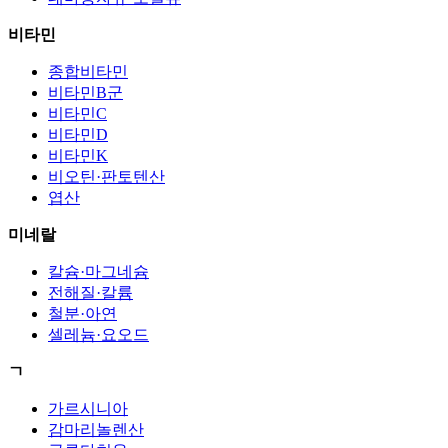
비타민
종합비타민
비타민B군
비타민C
비타민D
비타민K
비오틴·판토텐산
엽산
미네랄
칼슘·마그네슘
전해질·칼륨
철분·아연
셀레늄·요오드
ㄱ
가르시니아
감마리놀렌산