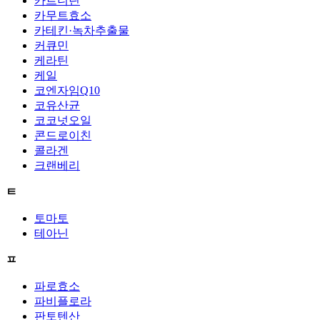
카르니틴
카무트효소
카테킨·녹차추출물
커큐민
케라틴
케일
코엔자임Q10
코유산균
코코넛오일
콘드로이친
콜라겐
크랜베리
ㅌ
토마토
테아닌
ㅍ
파로효소
파비플로라
판토텐산