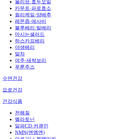
올리브·호두오일
카무트·파로효소
컬리케일·양배추
레몬즙·애사비
블루베리·빌베리
마시는샐러드
하스카프베리
야생베리
말차
여주·새싹보리
푸룬주스
수면건강
요로건강
건강식품
전해질
멜라토닌
알파CD·커큐민
NMN(엔엠엔)
아르기닌·블랙마카