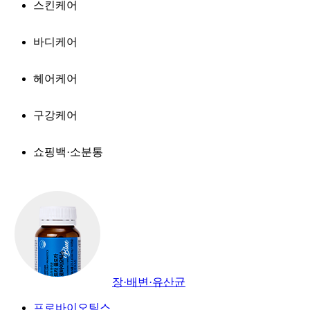
스킨케어
바디케어
헤어케어
구강케어
쇼핑백·소분통
장·배변·유산균
프로바이오틱스