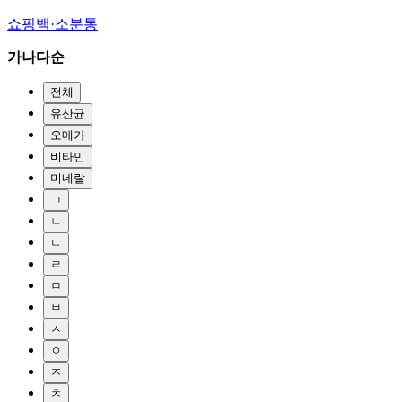
쇼핑백·소분통
가나다순
전체
유산균
오메가
비타민
미네랄
ㄱ
ㄴ
ㄷ
ㄹ
ㅁ
ㅂ
ㅅ
ㅇ
ㅈ
ㅊ