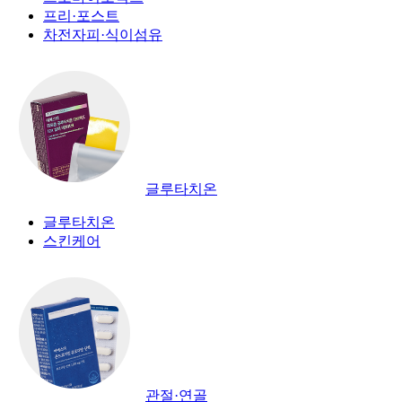
프리·포스트
차전자피·식이섬유
글루타치온
글루타치온
스킨케어
관절·연골