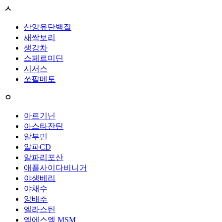
ㅅ
산양유단백질
새싹보리
생강차
스페르미딘
시서스
쏘팔메토
ㅇ
아르기닌
아스타잔틴
알부민
알파CD
알파리포산
애플사이다비니거
야생베리
야채수
양배추
엘라스틴
엠에스엠 MSM