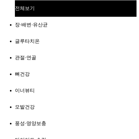
전체보기
장·배변·유산균
글루타치온
관절·연골
뼈건강
이너뷰티
모발건강
풍성·영양보충