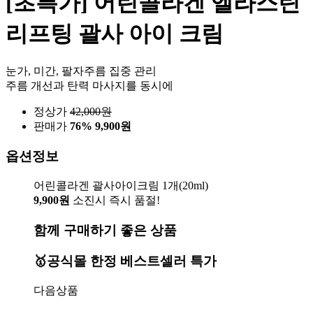
[초특가] 어린콜라겐 엘라스틴
리프팅 괄사 아이 크림
눈가, 미간, 팔자주름 집중 관리
주름 개선과 탄력 마사지를 동시에
정상가
42,000
원
판매가
76%
9,900원
옵션정보
어린콜라겐 괄사아이크림 1개(20ml)
9,900원
소진시 즉시 품절!
함께 구매하기 좋은 상품
🥇공식몰 한정 베스트셀러 특가
다음상품