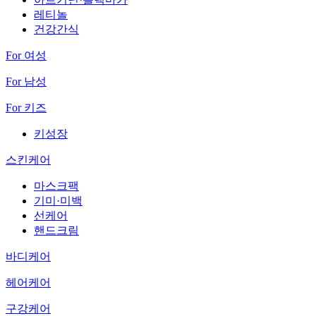
레티놀
건강간식
For 여성
For 남성
For 키즈
키성장
스킨케어
마스크팩
기미·미백
선케어
핸드크림
바디케어
헤어케어
구강케어