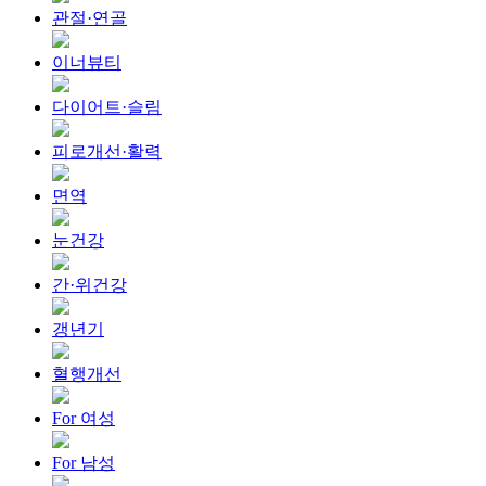
관절·연골
이너뷰티
다이어트·슬림
피로개선·활력
면역
눈건강
간·위건강
갱년기
혈행개선
For 여성
For 남성