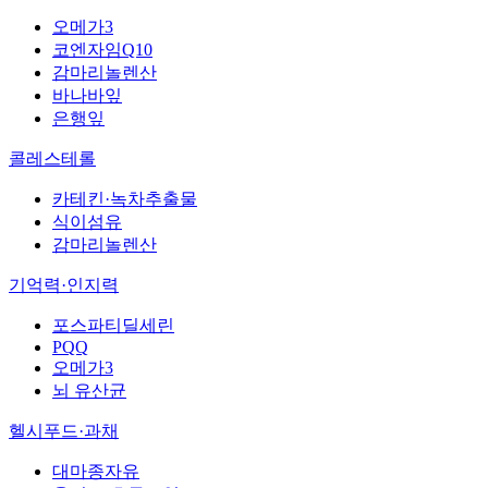
오메가3
코엔자임Q10
감마리놀렌산
바나바잎
은행잎
콜레스테롤
카테킨·녹차추출물
식이섬유
감마리놀렌산
기억력·인지력
포스파티딜세린
PQQ
오메가3
뇌 유산균
헬시푸드·과채
대마종자유