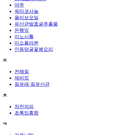
여주
옥타코사놀
올리브오일
유산균발효굴추출물
은행잎
이노시톨
이소플라본
인동덩굴꽃봉오리
ㅈ
전해질
제비집
질유래·질유산균
ㅊ
차전자피
초록입홍합
ㅋ