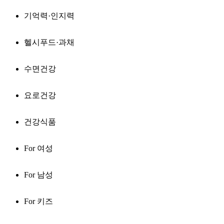
기억력·인지력
헬시푸드·과채
수면건강
요로건강
건강식품
For 여성
For 남성
For 키즈