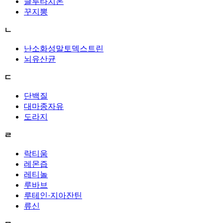
글루타치온
꾸지뽕
ㄴ
난소화성말토덱스트린
뇌유산균
ㄷ
단백질
대마종자유
도라지
ㄹ
락티움
레몬즙
레티놀
루바브
루테인·지아잔틴
류신