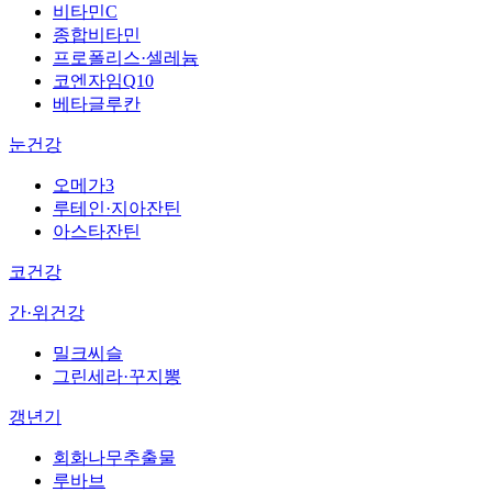
비타민C
종합비타민
프로폴리스·셀레늄
코엔자임Q10
베타글루칸
눈건강
오메가3
루테인·지아잔틴
아스타잔틴
코건강
간·위건강
밀크씨슬
그린세라·꾸지뽕
갱년기
회화나무추출물
루바브