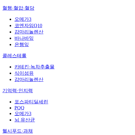
혈행·혈압·혈당
오메가3
코엔자임Q10
감마리놀렌산
바나바잎
은행잎
콜레스테롤
카테킨·녹차추출물
식이섬유
감마리놀렌산
기억력·인지력
포스파티딜세린
PQQ
오메가3
뇌 유산균
헬시푸드·과채