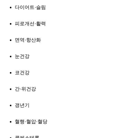
다이어트·슬림
피로개선·활력
면역·항산화
눈건강
코건강
간·위건강
갱년기
혈행·혈압·혈당
콜레스테롤