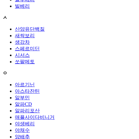
빌베리
ㅅ
산양유단백질
새싹보리
생강차
스페르미딘
시서스
쏘팔메토
ㅇ
아르기닌
아스타잔틴
알부민
알파CD
알파리포산
애플사이다비니거
야생베리
야채수
양배추