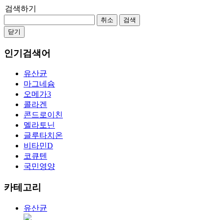
검색하기
취소
검색
닫기
인기검색어
유산균
마그네슘
오메가3
콜라겐
콘드로이친
멜라토닌
글루타치온
비타민D
코큐텐
국민영양
카테고리
유산균