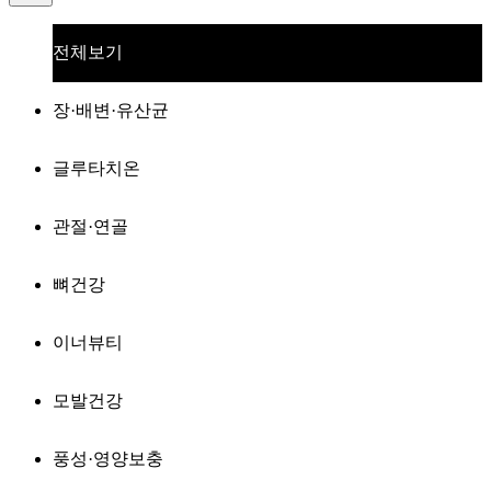
전체보기
장·배변·유산균
글루타치온
관절·연골
뼈건강
이너뷰티
모발건강
풍성·영양보충