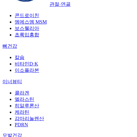
관절·연골
콘드로이친
엠에스엠 MSM
보스웰리아
초록입홍합
뼈건강
칼슘
비타민D·K
이소플라본
이너뷰티
콜라겐
엘라스틴
히알루론산
케라틴
감마리놀렌산
PDRN
모발건강