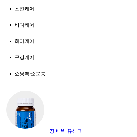
스킨케어
바디케어
헤어케어
구강케어
쇼핑백·소분통
장·배변·유산균