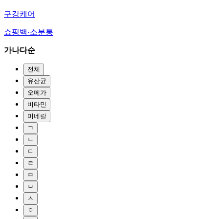
구강케어
쇼핑백·소분통
가나다순
전체
유산균
오메가
비타민
미네랄
ㄱ
ㄴ
ㄷ
ㄹ
ㅁ
ㅂ
ㅅ
ㅇ