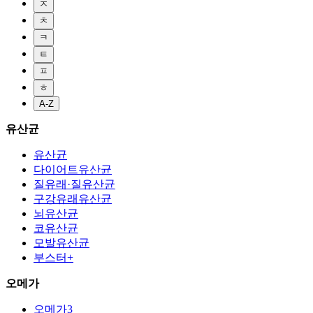
ㅈ
ㅊ
ㅋ
ㅌ
ㅍ
ㅎ
A-Z
유산균
유산균
다이어트유산균
질유래·질유산균
구강유래유산균
뇌유산균
코유산균
모발유산균
부스터+
오메가
오메가3