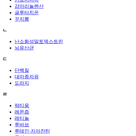
감마리놀렌산
글루타치온
꾸지뽕
ㄴ
난소화성말토덱스트린
뇌유산균
ㄷ
단백질
대마종자유
도라지
ㄹ
락티움
레몬즙
레티놀
루바브
루테인·지아잔틴