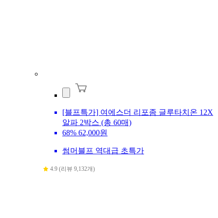
[블프특가] 여에스더 리포좀 글루타치온 12X
알파 2박스 (총 60매)
68%
62,000원
썸머블프 역대급 초특가
4.9 (리뷰 9,132개)