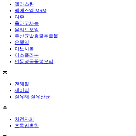
엘라스틴
엠에스엠 MSM
여주
옥타코사놀
올리브오일
유산균발효굴추출물
은행잎
이노시톨
이소플라본
인동덩굴꽃봉오리
ㅈ
전해질
제비집
질유래·질유산균
ㅊ
차전자피
초록입홍합