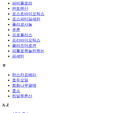
파비플로라
판토텐산
포스트바이오틱스
포스파티딜세린
폴리코사놀
푸룬
프로폴리스
프리바이오틱스
플라즈마로겐
피롤로퀴놀린퀴논
피세틴
ㅎ
하스카프베리
호두오일
회화나무열매
효소
히알루론산
A-Z