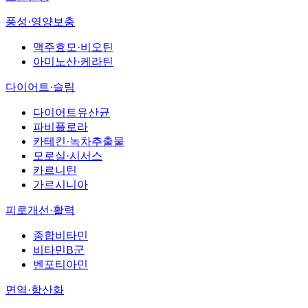
풍성·영양보충
맥주효모·비오틴
아미노산·케라틴
다이어트·슬림
다이어트유산균
파비플로라
카테킨·녹차추출물
모로실·시서스
카르니틴
가르시니아
피로개선·활력
종합비타민
비타민B군
벤포티아민
면역·항산화