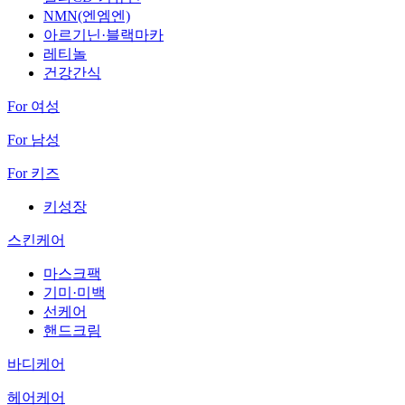
NMN(엔엠엔)
아르기닌·블랙마카
레티놀
건강간식
For 여성
For 남성
For 키즈
키성장
스킨케어
마스크팩
기미·미백
선케어
핸드크림
바디케어
헤어케어