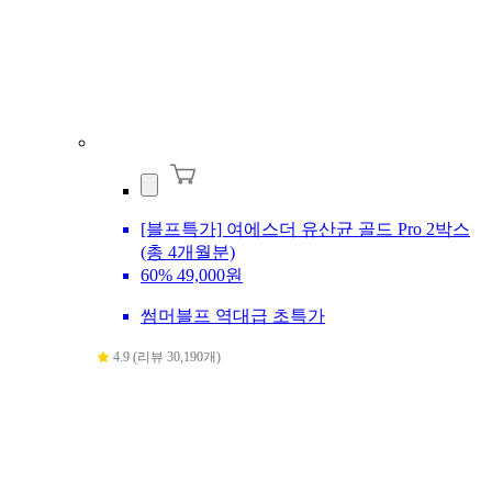
[블프특가] 여에스더 유산균 골드 Pro 2박스
(총 4개월분)
60%
49,000원
썸머블프 역대급 초특가
4.9 (리뷰 30,190개)