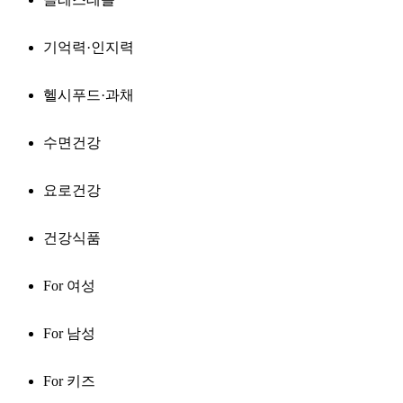
기억력·인지력
헬시푸드·과채
수면건강
요로건강
건강식품
For 여성
For 남성
For 키즈