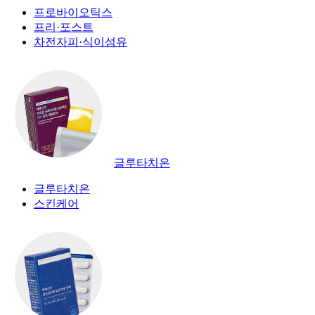
프로바이오틱스
프리·포스트
차전자피·식이섬유
글루타치온
글루타치온
스킨케어