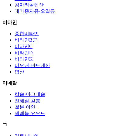
감마리놀렌산
대마종자유·오일류
비타민
종합비타민
비타민B군
비타민C
비타민D
비타민K
비오틴·판토텐산
엽산
미네랄
칼슘·마그네슘
전해질·칼륨
철분·아연
셀레늄·요오드
ㄱ
가르시니아