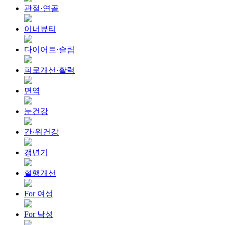
관절·연골
이너뷰티
다이어트·슬림
피로개선·활력
면역
눈건강
간·위건강
갱년기
혈행개선
For 여성
For 남성