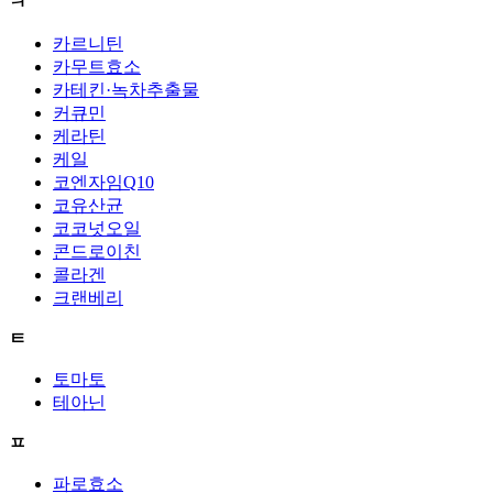
ㅋ
카르니틴
카무트효소
카테킨·녹차추출물
커큐민
케라틴
케일
코엔자임Q10
코유산균
코코넛오일
콘드로이친
콜라겐
크랜베리
ㅌ
토마토
테아닌
ㅍ
파로효소