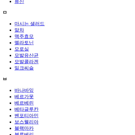
류신
ㅁ
마시는 샐러드
말차
맥주효모
멜라토닌
모로실
모발유산균
모발콜라겐
밀크씨슬
ㅂ
바나바잎
베르가못
베르베린
베타글루칸
벤포티아민
보스웰리아
블랙마카
블루베리