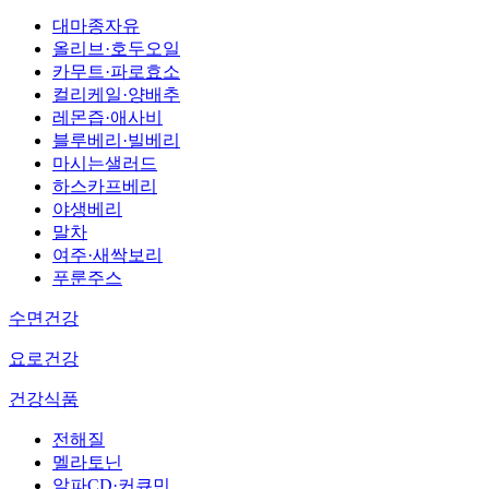
대마종자유
올리브·호두오일
카무트·파로효소
컬리케일·양배추
레몬즙·애사비
블루베리·빌베리
마시는샐러드
하스카프베리
야생베리
말차
여주·새싹보리
푸룬주스
수면건강
요로건강
건강식품
전해질
멜라토닌
알파CD·커큐민