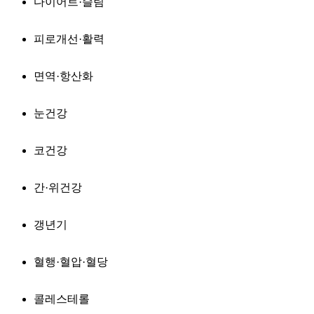
다이어트·슬림
피로개선·활력
면역·항산화
눈건강
코건강
간·위건강
갱년기
혈행·혈압·혈당
콜레스테롤