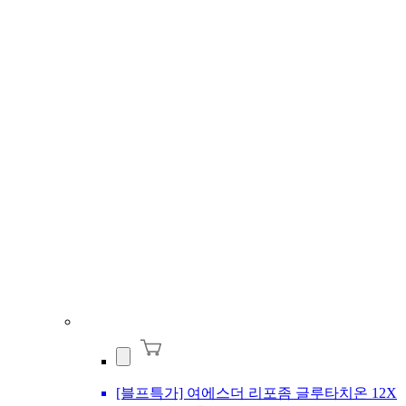
[블프특가] 여에스더 리포좀 글루타치온 12X