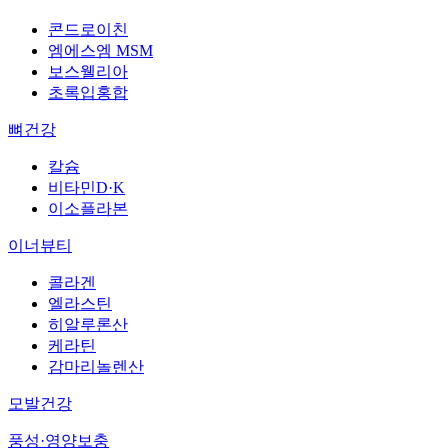
콘드로이친
엠에스엠 MSM
보스웰리아
초록입홍합
뼈건강
칼슘
비타민D·K
이소플라본
이너뷰티
콜라겐
엘라스틴
히알루론산
케라틴
감마리놀렌산
모발건강
풍성·영양보충