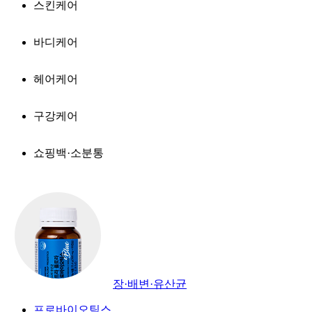
스킨케어
바디케어
헤어케어
구강케어
쇼핑백·소분통
장·배변·유산균
프로바이오틱스