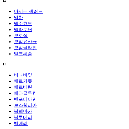
ㅁ
마시는 샐러드
말차
맥주효모
멜라토닌
모로실
모발유산균
모발콜라겐
밀크씨슬
ㅂ
바나바잎
베르가못
베르베린
베타글루칸
벤포티아민
보스웰리아
블랙마카
블루베리
빌베리