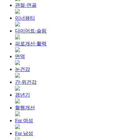
관절·연골
이너뷰티
다이어트·슬림
피로개선·활력
면역
눈건강
간·위건강
갱년기
혈행개선
For 여성
For 남성