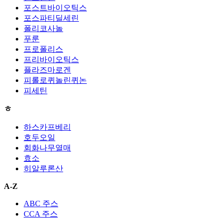
포스트바이오틱스
포스파티딜세린
폴리코사놀
푸룬
프로폴리스
프리바이오틱스
플라즈마로겐
피롤로퀴놀린퀴논
피세틴
ㅎ
하스카프베리
호두오일
회화나무열매
효소
히알루론산
A-Z
ABC 주스
CCA 주스