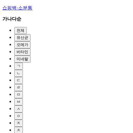
쇼핑백·소분통
가나다순
전체
유산균
오메가
비타민
미네랄
ㄱ
ㄴ
ㄷ
ㄹ
ㅁ
ㅂ
ㅅ
ㅇ
ㅈ
ㅊ