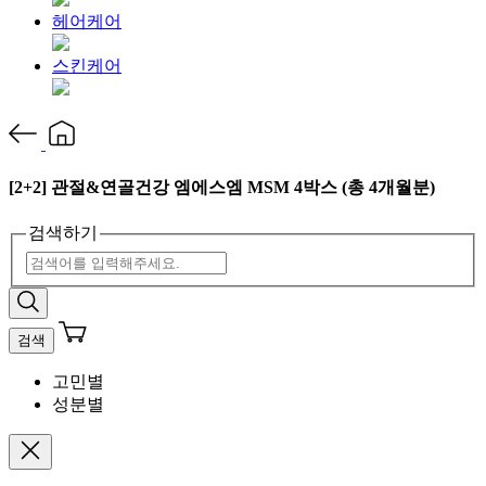
헤어케어
스킨케어
[2+2] 관절&연골건강 엠에스엠 MSM 4박스 (총 4개월분)
검색하기
검색
고민별
성분별