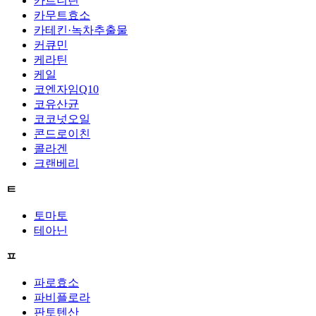
카르니틴
카무트효소
카테킨·녹차추출물
커큐민
케라틴
케일
코엔자임Q10
코유산균
코코넛오일
콘드로이친
콜라겐
크랜베리
ㅌ
토마토
테아닌
ㅍ
파로효소
파비플로라
판토텐산