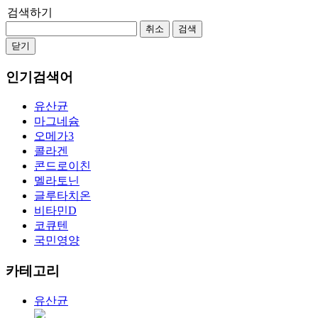
검색하기
취소
검색
닫기
인기검색어
유산균
마그네슘
오메가3
콜라겐
콘드로이친
멜라토닌
글루타치온
비타민D
코큐텐
국민영양
카테고리
유산균