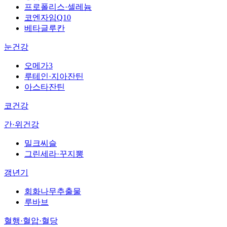
프로폴리스·셀레늄
코엔자임Q10
베타글루칸
눈건강
오메가3
루테인·지아잔틴
아스타잔틴
코건강
간·위건강
밀크씨슬
그린세라·꾸지뽕
갱년기
회화나무추출물
루바브
혈행·혈압·혈당