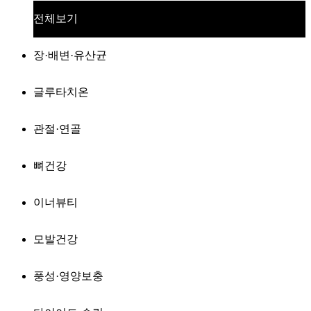
전체보기
장·배변·유산균
글루타치온
관절·연골
뼈건강
이너뷰티
모발건강
풍성·영양보충