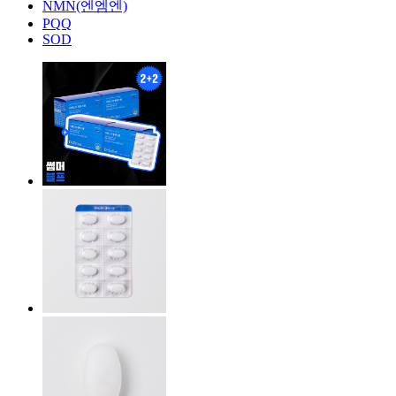
NMN(엔엠엔)
PQQ
SOD