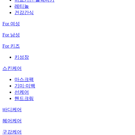
레티놀
건강간식
For 여성
For 남성
For 키즈
키성장
스킨케어
마스크팩
기미·미백
선케어
핸드크림
바디케어
헤어케어
구강케어