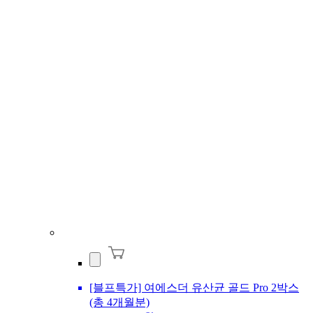
[블프특가] 여에스더 유산균 골드 Pro 2박스
(총 4개월분)