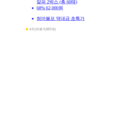
알파 2박스 (총 60매)
68%
62,000원
썸머블프 역대급 초특가
4.9 (리뷰 9,085개)