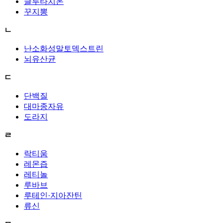
글루타치온
꾸지뽕
ㄴ
난소화성말토덱스트린
뇌유산균
ㄷ
단백질
대마종자유
도라지
ㄹ
락티움
레몬즙
레티놀
루바브
루테인·지아잔틴
류신