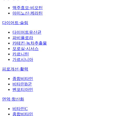
맥주효모·비오틴
아미노산·케라틴
다이어트·슬림
다이어트유산균
파비플로라
카테킨·녹차추출물
모로실·시서스
카르니틴
가르시니아
피로개선·활력
종합비타민
비타민B군
벤포티아민
면역·항산화
비타민C
종합비타민