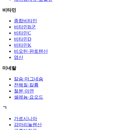
비타민
종합비타민
비타민B군
비타민C
비타민D
비타민K
비오틴·판토텐산
엽산
미네랄
칼슘·마그네슘
전해질·칼륨
철분·아연
셀레늄·요오드
ㄱ
가르시니아
감마리놀렌산