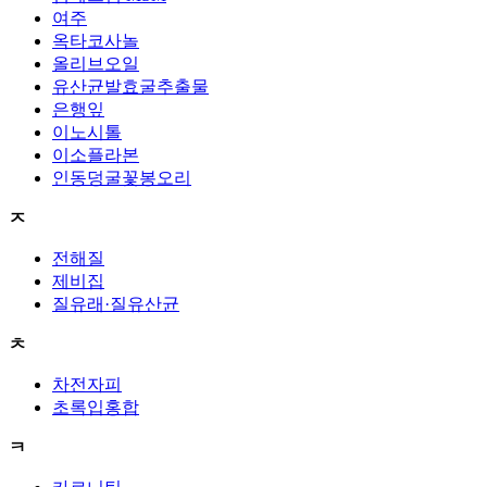
여주
옥타코사놀
올리브오일
유산균발효굴추출물
은행잎
이노시톨
이소플라본
인동덩굴꽃봉오리
ㅈ
전해질
제비집
질유래·질유산균
ㅊ
차전자피
초록입홍합
ㅋ