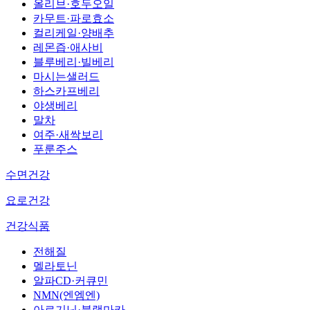
올리브·호두오일
카무트·파로효소
컬리케일·양배추
레몬즙·애사비
블루베리·빌베리
마시는샐러드
하스카프베리
야생베리
말차
여주·새싹보리
푸룬주스
수면건강
요로건강
건강식품
전해질
멜라토닌
알파CD·커큐민
NMN(엔엠엔)
아르기닌·블랙마카