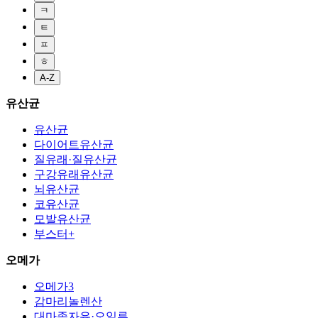
ㅋ
ㅌ
ㅍ
ㅎ
A-Z
유산균
유산균
다이어트유산균
질유래·질유산균
구강유래유산균
뇌유산균
코유산균
모발유산균
부스터+
오메가
오메가3
감마리놀렌산
대마종자유·오일류