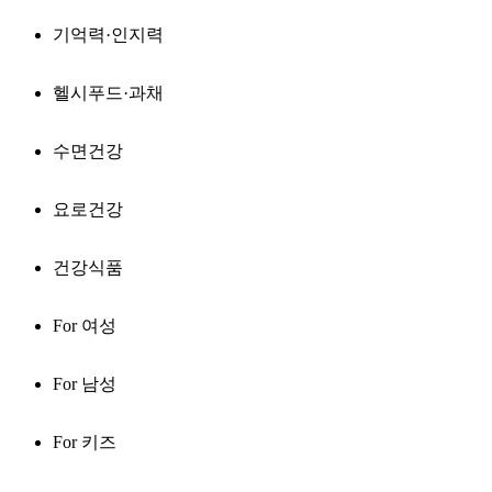
기억력·인지력
헬시푸드·과채
수면건강
요로건강
건강식품
For 여성
For 남성
For 키즈