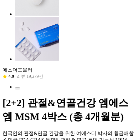
에스더포뮬러
4.9
리뷰 19,279건
[2+2] 관절&연골건강 엠에스
엠 MSM 4박스 (총 4개월분)
한국인의 관절&연골 건강을 위한 여에스더 박사의 황금배합
✔ 미국 FDA GRAS 등재*, 관절 & 연골 듀얼 기능성 MSM