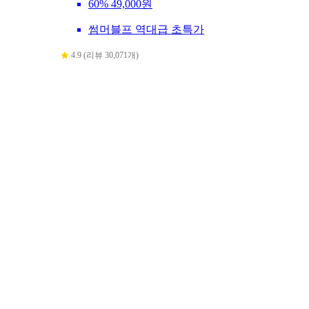
60%
49,000원
썸머블프 역대급 초특가
4.9 (리뷰 30,071개)