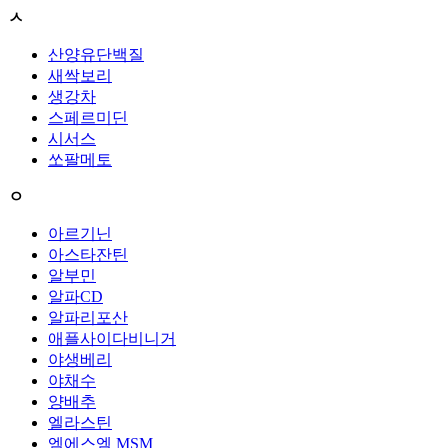
ㅅ
산양유단백질
새싹보리
생강차
스페르미딘
시서스
쏘팔메토
ㅇ
아르기닌
아스타잔틴
알부민
알파CD
알파리포산
애플사이다비니거
야생베리
야채수
양배추
엘라스틴
엠에스엠 MSM