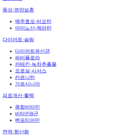
풍성·영양보충
맥주효모·비오틴
아미노산·케라틴
다이어트·슬림
다이어트유산균
파비플로라
카테킨·녹차추출물
모로실·시서스
카르니틴
가르시니아
피로개선·활력
종합비타민
비타민B군
벤포티아민
면역·항산화