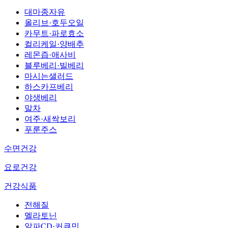
대마종자유
올리브·호두오일
카무트·파로효소
컬리케일·양배추
레몬즙·애사비
블루베리·빌베리
마시는샐러드
하스카프베리
야생베리
말차
여주·새싹보리
푸룬주스
수면건강
요로건강
건강식품
전해질
멜라토닌
알파CD·커큐민