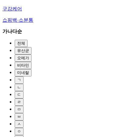
구강케어
쇼핑백·소분통
가나다순
전체
유산균
오메가
비타민
미네랄
ㄱ
ㄴ
ㄷ
ㄹ
ㅁ
ㅂ
ㅅ
ㅇ