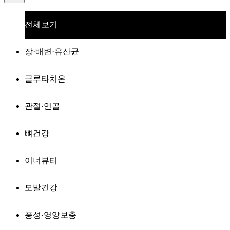
전체보기
장·배변·유산균
글루타치온
관절·연골
뼈건강
이너뷰티
모발건강
풍성·영양보충