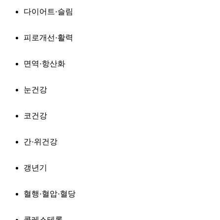
다이어트·슬림
피로개선·활력
면역·항산화
눈건강
코건강
간·위건강
갱년기
혈행·혈압·혈당
콜레스테롤