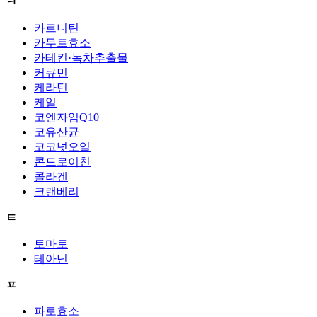
ㅋ
카르니틴
카무트효소
카테킨·녹차추출물
커큐민
케라틴
케일
코엔자임Q10
코유산균
코코넛오일
콘드로이친
콜라겐
크랜베리
ㅌ
토마토
테아닌
ㅍ
파로효소