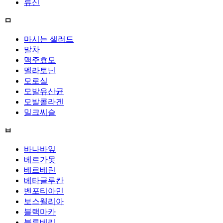
류신
ㅁ
마시는 샐러드
말차
맥주효모
멜라토닌
모로실
모발유산균
모발콜라겐
밀크씨슬
ㅂ
바나바잎
베르가못
베르베린
베타글루칸
벤포티아민
보스웰리아
블랙마카
블루베리