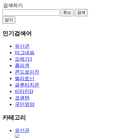
검색하기
취소
검색
닫기
인기검색어
유산균
마그네슘
오메가3
콜라겐
콘드로이친
멜라토닌
글루타치온
비타민D
코큐텐
국민영양
카테고리
유산균