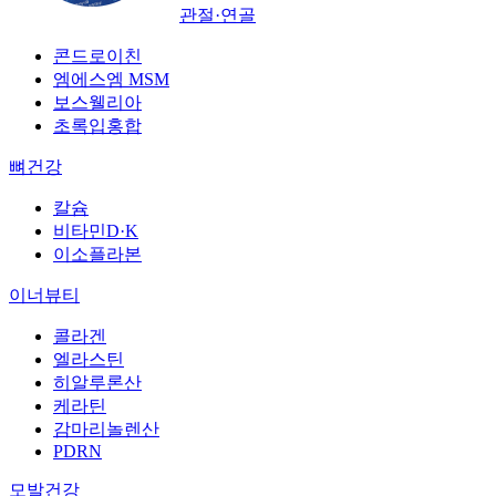
관절·연골
콘드로이친
엠에스엠 MSM
보스웰리아
초록입홍합
뼈건강
칼슘
비타민D·K
이소플라본
이너뷰티
콜라겐
엘라스틴
히알루론산
케라틴
감마리놀렌산
PDRN
모발건강