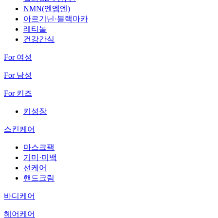
NMN(엔엠엔)
아르기닌·블랙마카
레티놀
건강간식
For 여성
For 남성
For 키즈
키성장
스킨케어
마스크팩
기미·미백
선케어
핸드크림
바디케어
헤어케어