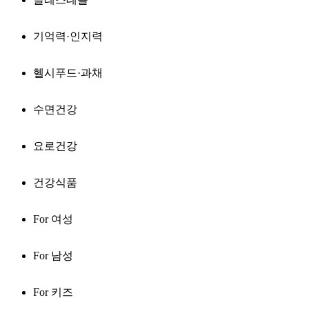
기억력·인지력
헬시푸드·과채
수면건강
요로건강
건강식품
For 여성
For 남성
For 키즈