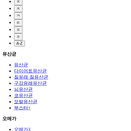
ㅈ
ㅊ
ㅋ
ㅌ
ㅍ
ㅎ
A-Z
유산균
유산균
다이어트유산균
질유래·질유산균
구강유래유산균
뇌유산균
코유산균
모발유산균
부스터+
오메가
오메가3