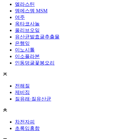
엘라스틴
엠에스엠 MSM
여주
옥타코사놀
올리브오일
유산균발효굴추출물
은행잎
이노시톨
이소플라본
인동덩굴꽃봉오리
ㅈ
전해질
제비집
질유래·질유산균
ㅊ
차전자피
초록입홍합