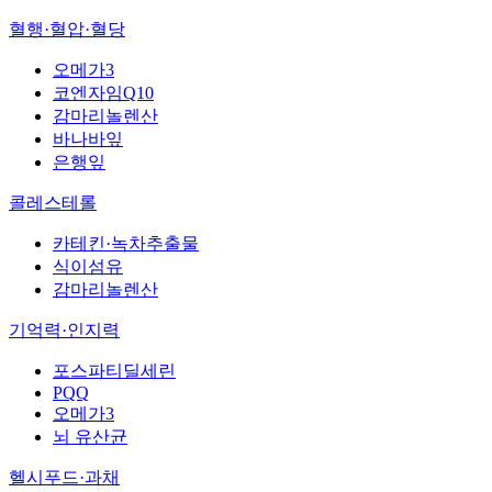
혈행·혈압·혈당
오메가3
코엔자임Q10
감마리놀렌산
바나바잎
은행잎
콜레스테롤
카테킨·녹차추출물
식이섬유
감마리놀렌산
기억력·인지력
포스파티딜세린
PQQ
오메가3
뇌 유산균
헬시푸드·과채