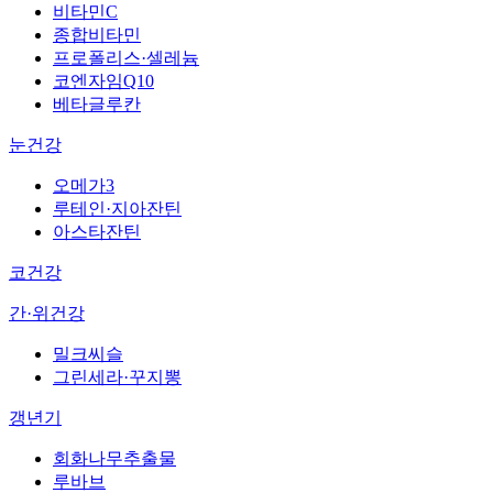
비타민C
종합비타민
프로폴리스·셀레늄
코엔자임Q10
베타글루칸
눈건강
오메가3
루테인·지아잔틴
아스타잔틴
코건강
간·위건강
밀크씨슬
그린세라·꾸지뽕
갱년기
회화나무추출물
루바브