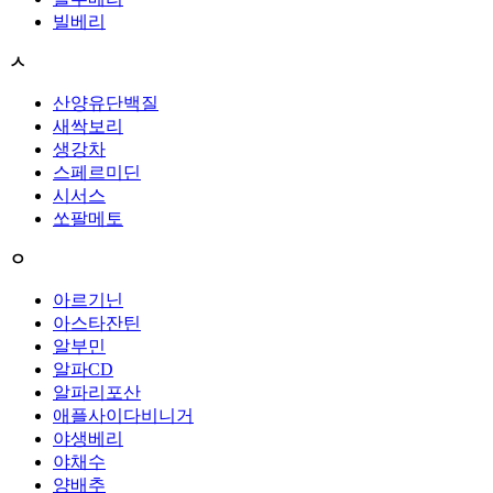
빌베리
ㅅ
산양유단백질
새싹보리
생강차
스페르미딘
시서스
쏘팔메토
ㅇ
아르기닌
아스타잔틴
알부민
알파CD
알파리포산
애플사이다비니거
야생베리
야채수
양배추