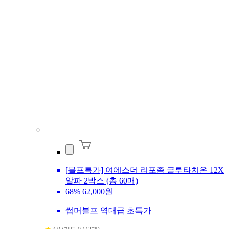
[블프특가] 여에스더 리포좀 글루타치온 12X
알파 2박스 (총 60매)
68%
62,000원
썸머블프 역대급 초특가