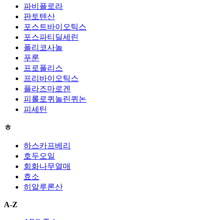
파비플로라
판토텐산
포스트바이오틱스
포스파티딜세린
폴리코사놀
푸룬
프로폴리스
프리바이오틱스
플라즈마로겐
피롤로퀴놀린퀴논
피세틴
ㅎ
하스카프베리
호두오일
회화나무열매
효소
히알루론산
A-Z