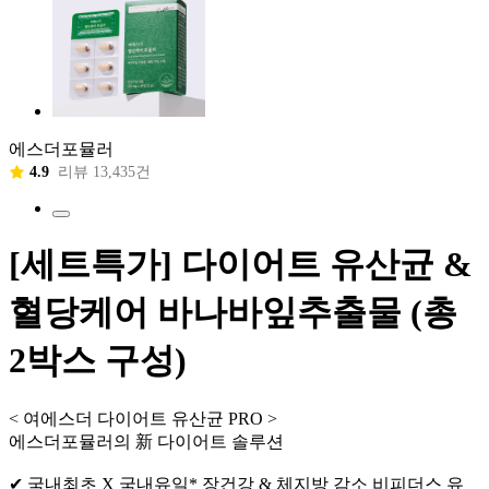
에스더포뮬러
4.9
리뷰 13,435건
[세트특가] 다이어트 유산균 &
혈당케어 바나바잎추출물 (총
2박스 구성)
< 여에스더 다이어트 유산균 PRO >
에스더포뮬러의 新 다이어트 솔루션
✔ 국내최초 X 국내유일* 장건강 & 체지방 감소 비피더스 유