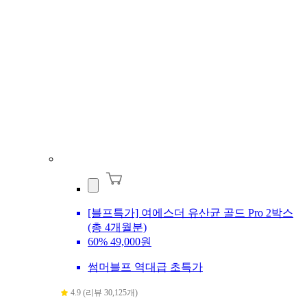
[블프특가] 여에스더 유산균 골드 Pro 2박스
(총 4개월분)
60%
49,000원
썸머블프 역대급 초특가
4.9 (리뷰 30,125개)