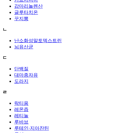
감마리놀렌산
글루타치온
꾸지뽕
ㄴ
난소화성말토덱스트린
뇌유산균
ㄷ
단백질
대마종자유
도라지
ㄹ
락티움
레몬즙
레티놀
루바브
루테인·지아잔틴