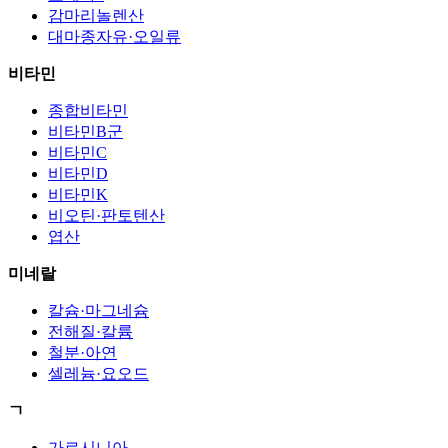
감마리놀렌산
대마종자유·오일류
비타민
종합비타민
비타민B군
비타민C
비타민D
비타민K
비오틴·판토텐산
엽산
미네랄
칼슘·마그네슘
전해질·칼륨
철분·아연
셀레늄·요오드
ㄱ
가르시니아