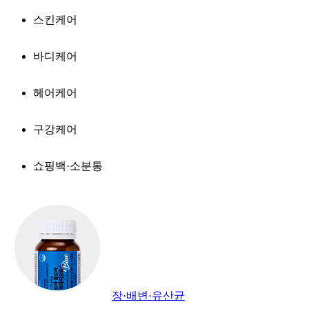
스킨케어
바디케어
헤어케어
구강케어
쇼핑백·소분통
장·배변·유산균