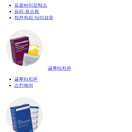
프로바이오틱스
프리·포스트
차전자피·식이섬유
글루타치온
글루타치온
스킨케어