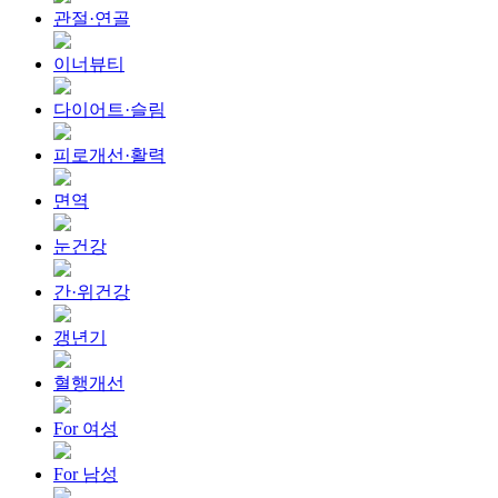
관절·연골
이너뷰티
다이어트·슬림
피로개선·활력
면역
눈건강
간·위건강
갱년기
혈행개선
For 여성
For 남성