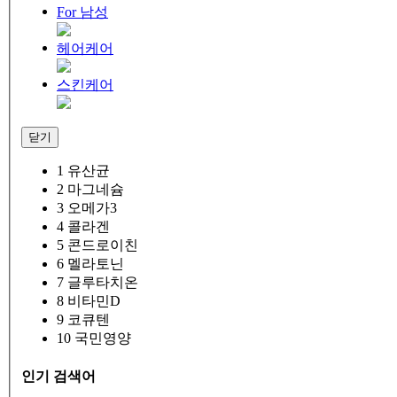
For 남성
헤어케어
스킨케어
닫기
1
유산균
2
마그네슘
3
오메가3
4
콜라겐
5
콘드로이친
6
멜라토닌
7
글루타치온
8
비타민D
9
코큐텐
10
국민영양
인기 검색어