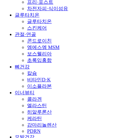
프리·포스트
차전자피·식이섬유
글루타치온
글루타치온
스킨케어
관절·연골
콘드로이친
엠에스엠 MSM
보스웰리아
초록입홍합
뼈건강
칼슘
비타민D·K
이소플라본
이너뷰티
콜라겐
엘라스틴
히알루론산
케라틴
감마리놀렌산
PDRN
모발건강