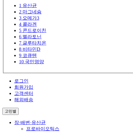
1
유산균
2
마그네슘
3
오메가3
4
콜라겐
5
콘드로이친
6
멜라토닌
7
글루타치온
8
비타민D
9
코큐텐
10
국민영양
로그인
회원가입
고객센터
해외배송
고민별
장·배변·유산균
프로바이오틱스