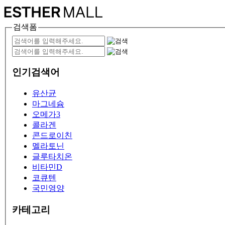
검색폼
인기검색어
유산균
마그네슘
오메가3
콜라겐
콘드로이친
멜라토닌
글루타치온
비타민D
코큐텐
국민영양
카테고리