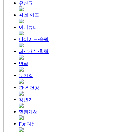
유산균
관절·연골
이너뷰티
다이어트·슬림
피로개선·활력
면역
눈건강
간·위건강
갱년기
혈행개선
For 여성