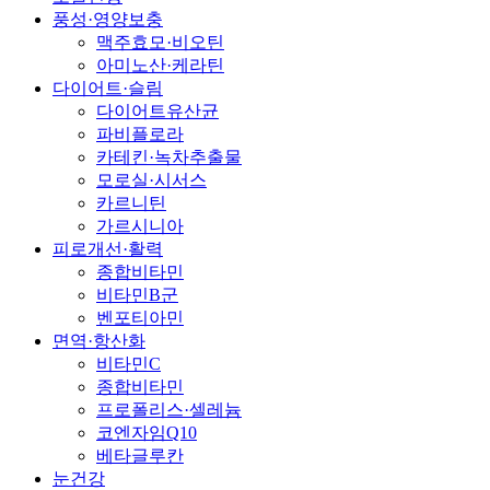
풍성·영양보충
맥주효모·비오틴
아미노산·케라틴
다이어트·슬림
다이어트유산균
파비플로라
카테킨·녹차추출물
모로실·시서스
카르니틴
가르시니아
피로개선·활력
종합비타민
비타민B군
벤포티아민
면역·항산화
비타민C
종합비타민
프로폴리스·셀레늄
코엔자임Q10
베타글루칸
눈건강