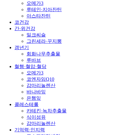
오메가3
루테인·지아잔틴
아스타잔틴
코건강
간·위건강
밀크씨슬
그린세라·꾸지뽕
갱년기
회화나무추출물
루바브
혈행·혈압·혈당
오메가3
코엔자임Q10
감마리놀렌산
바나바잎
은행잎
콜레스테롤
카테킨·녹차추출물
식이섬유
감마리놀렌산
기억력·인지력