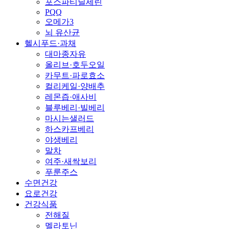
포스파티딜세린
PQQ
오메가3
뇌 유산균
헬시푸드·과채
대마종자유
올리브·호두오일
카무트·파로효소
컬리케일·양배추
레몬즙·애사비
블루베리·빌베리
마시는샐러드
하스카프베리
야생베리
말차
여주·새싹보리
푸룬주스
수면건강
요로건강
건강식품
전해질
멜라토닌