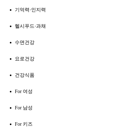
기억력·인지력
헬시푸드·과채
수면건강
요로건강
건강식품
For 여성
For 남성
For 키즈