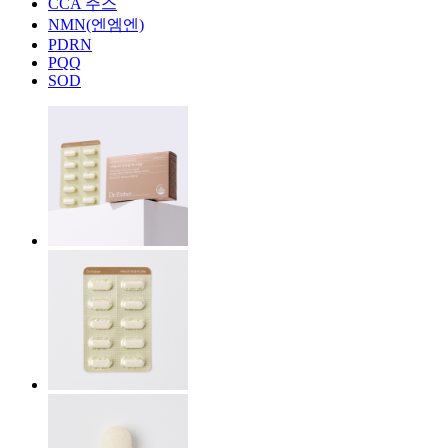
CCA 주스
NMN(엔엠엔)
PDRN
PQQ
SOD