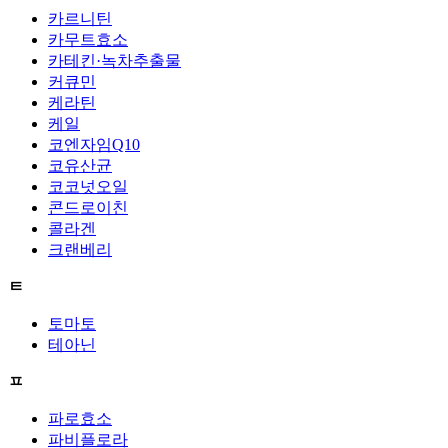
카르니틴
카무트효소
카테킨·녹차추출물
커큐민
케라틴
케일
코엔자임Q10
코유산균
코코넛오일
콘드로이친
콜라겐
크랜베리
ㅌ
토마토
테아닌
ㅍ
파로효소
파비플로라