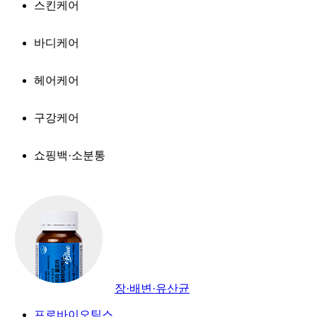
스킨케어
바디케어
헤어케어
구강케어
쇼핑백·소분통
장·배변·유산균
프로바이오틱스