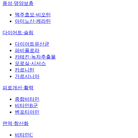
풍성·영양보충
맥주효모·비오틴
아미노산·케라틴
다이어트·슬림
다이어트유산균
파비플로라
카테킨·녹차추출물
모로실·시서스
카르니틴
가르시니아
피로개선·활력
종합비타민
비타민B군
벤포티아민
면역·항산화
비타민C