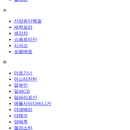
ㅅ
산양유단백질
새싹보리
생강차
스페르미딘
시서스
쏘팔메토
ㅇ
아르기닌
아스타잔틴
알부민
알파CD
알파리포산
애플사이다비니거
야생베리
야채수
양배추
엘라스틴