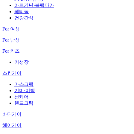
아르기닌·블랙마카
레티놀
건강간식
For 여성
For 남성
For 키즈
키성장
스킨케어
마스크팩
기미·미백
선케어
핸드크림
바디케어
헤어케어