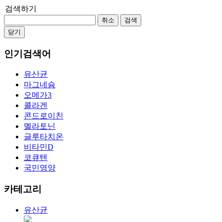
검색하기
취소
검색
닫기
인기검색어
유산균
마그네슘
오메가3
콜라겐
콘드로이친
멜라토닌
글루타치온
비타민D
코큐텐
국민영양
카테고리
유산균