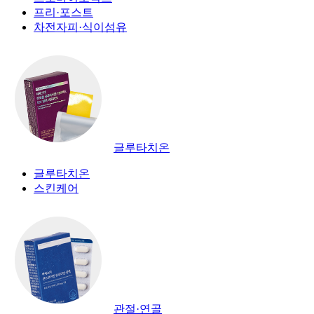
프리·포스트
차전자피·식이섬유
글루타치온
글루타치온
스킨케어
관절·연골