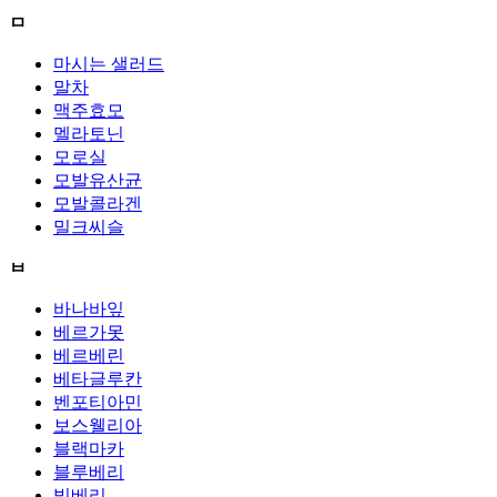
ㅁ
마시는 샐러드
말차
맥주효모
멜라토닌
모로실
모발유산균
모발콜라겐
밀크씨슬
ㅂ
바나바잎
베르가못
베르베린
베타글루칸
벤포티아민
보스웰리아
블랙마카
블루베리
빌베리