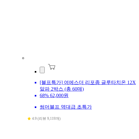
[블프특가] 여에스더 리포좀 글루타치온 12X
알파 2박스 (총 60매)
68%
62,000원
썸머블프 역대급 초특가
4.9 (리뷰 9,119개)