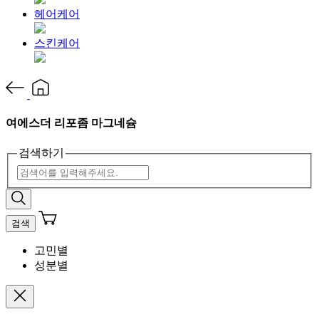
헤어케어
스킨케어
여에스더 리포좀 마그네슘
검색하기
검색
고민별
성분별