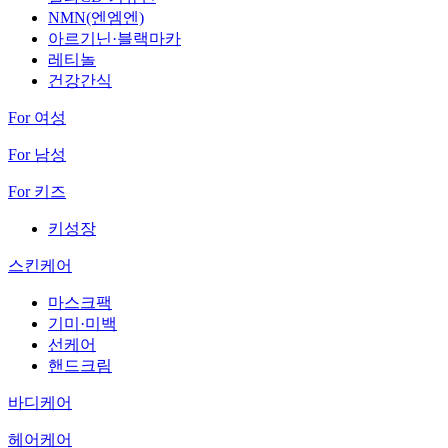
NMN(엔엠엔)
아르기닌·블랙마카
레티놀
건강간식
For 여성
For 남성
For 키즈
키성장
스킨케어
마스크팩
기미·미백
선케어
핸드크림
바디케어
헤어케어