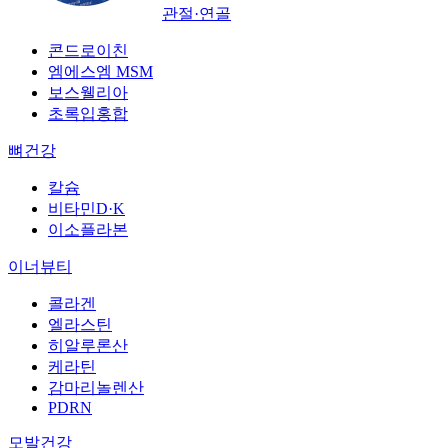
관절·연골
콘드로이친
엠에스엠 MSM
보스웰리아
초록입홍합
뼈건강
칼슘
비타민D·K
이소플라본
이너뷰티
콜라겐
엘라스틴
히알루론산
케라틴
감마리놀렌산
PDRN
모발건강