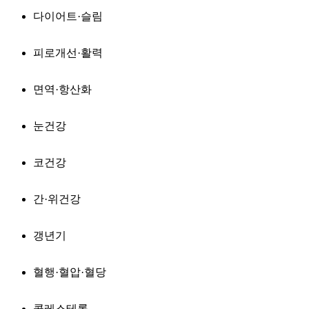
다이어트·슬림
피로개선·활력
면역·항산화
눈건강
코건강
간·위건강
갱년기
혈행·혈압·혈당
콜레스테롤