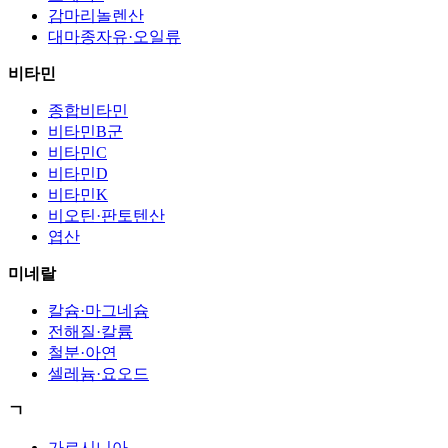
감마리놀렌산
대마종자유·오일류
비타민
종합비타민
비타민B군
비타민C
비타민D
비타민K
비오틴·판토텐산
엽산
미네랄
칼슘·마그네슘
전해질·칼륨
철분·아연
셀레늄·요오드
ㄱ
가르시니아