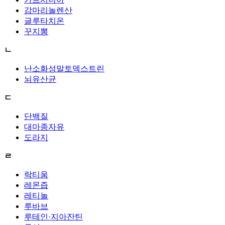
감마리놀렌산
글루타치온
꾸지뽕
ㄴ
난소화성말토덱스트린
뇌유산균
ㄷ
단백질
대마종자유
도라지
ㄹ
락티움
레몬즙
레티놀
루바브
루테인·지아잔틴