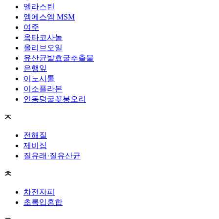
엘라스틴
엠에스엠 MSM
여주
옥타코사놀
올리브오일
유산균발효굴추출물
은행잎
이노시톨
이소플라본
인동덩굴꽃봉오리
ㅈ
전해질
제비집
질유래·질유산균
ㅊ
차전자피
초록입홍합