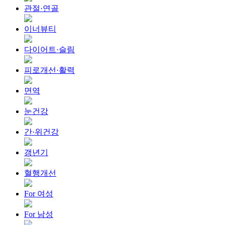
관절·연골
이너뷰티
다이어트·슬림
피로개선·활력
면역
눈건강
간·위건강
갱년기
혈행개선
For 여성
For 남성