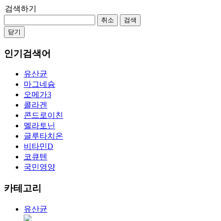
검색하기
취소
검색
닫기
인기검색어
유산균
마그네슘
오메가3
콜라겐
콘드로이친
멜라토닌
글루타치온
비타민D
코큐텐
국민영양
카테고리
유산균