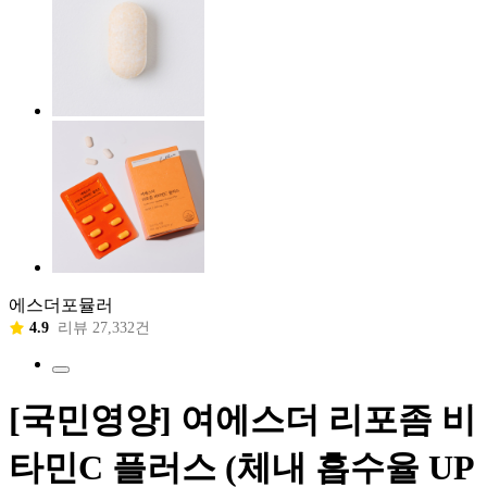
에스더포뮬러
4.9
리뷰 27,332건
[국민영양] 여에스더 리포좀 비
타민C 플러스 (체내 흡수율 UP