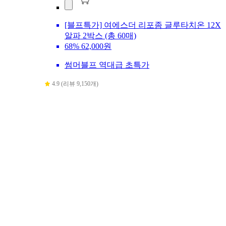
[블프특가] 여에스더 리포좀 글루타치온 12X
알파 2박스 (총 60매)
68%
62,000원
썸머블프 역대급 초특가
4.9 (리뷰 9,150개)