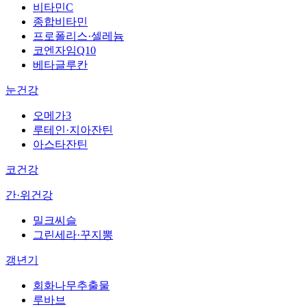
비타민C
종합비타민
프로폴리스·셀레늄
코엔자임Q10
베타글루칸
눈건강
오메가3
루테인·지아잔틴
아스타잔틴
코건강
간·위건강
밀크씨슬
그린세라·꾸지뽕
갱년기
회화나무추출물
루바브