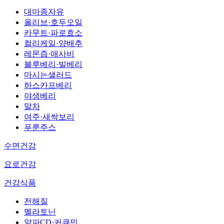
대마종자유
올리브·호두오일
카무트·파로효소
컬리케일·양배추
레몬즙·애사비
블루베리·빌베리
마시는샐러드
하스카프베리
야생베리
말차
여주·새싹보리
푸룬주스
수면건강
요로건강
건강식품
전해질
멜라토닌
알파CD·커큐민