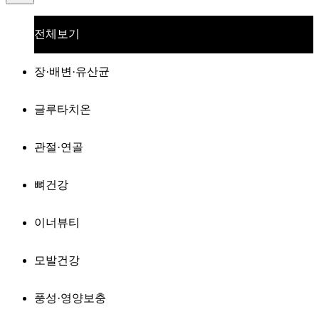
전체보기
장·배변·유산균
글루타치온
관절·연골
뼈건강
이너뷰티
모발건강
풍성·영양보충