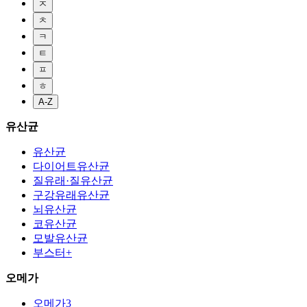
ㅈ
ㅊ
ㅋ
ㅌ
ㅍ
ㅎ
A-Z
유산균
유산균
다이어트유산균
질유래·질유산균
구강유래유산균
뇌유산균
코유산균
모발유산균
부스터+
오메가
오메가3