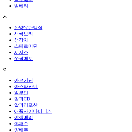
빌베리
ㅅ
산양유단백질
새싹보리
생강차
스페르미딘
시서스
쏘팔메토
ㅇ
아르기닌
아스타잔틴
알부민
알파CD
알파리포산
애플사이다비니거
야생베리
야채수
양배추