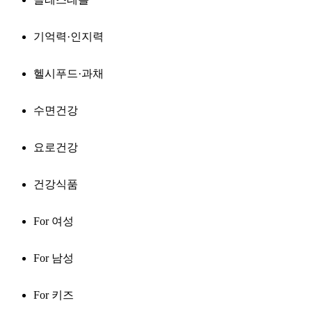
기억력·인지력
헬시푸드·과채
수면건강
요로건강
건강식품
For 여성
For 남성
For 키즈