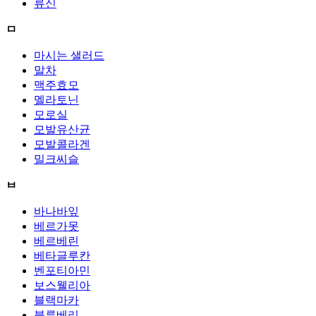
류신
ㅁ
마시는 샐러드
말차
맥주효모
멜라토닌
모로실
모발유산균
모발콜라겐
밀크씨슬
ㅂ
바나바잎
베르가못
베르베린
베타글루칸
벤포티아민
보스웰리아
블랙마카
블루베리