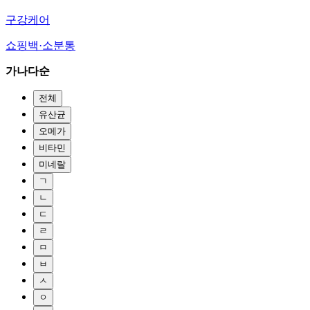
구강케어
쇼핑백·소분통
가나다순
전체
유산균
오메가
비타민
미네랄
ㄱ
ㄴ
ㄷ
ㄹ
ㅁ
ㅂ
ㅅ
ㅇ