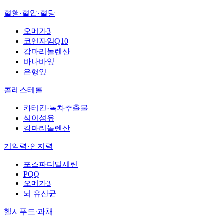
혈행·혈압·혈당
오메가3
코엔자임Q10
감마리놀렌산
바나바잎
은행잎
콜레스테롤
카테킨·녹차추출물
식이섬유
감마리놀렌산
기억력·인지력
포스파티딜세린
PQQ
오메가3
뇌 유산균
헬시푸드·과채