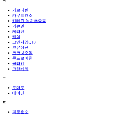
ㅋ
카르니틴
카무트효소
카테킨·녹차추출물
커큐민
케라틴
케일
코엔자임Q10
코유산균
코코넛오일
콘드로이친
콜라겐
크랜베리
ㅌ
토마토
테아닌
ㅍ
파로효소