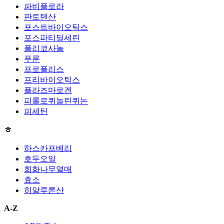
파비플로라
판토텐산
포스트바이오틱스
포스파티딜세린
폴리코사놀
푸룬
프로폴리스
프리바이오틱스
플라즈마로겐
피롤로퀴놀린퀴논
피세틴
ㅎ
하스카프베리
호두오일
회화나무열매
효소
히알루론산
A-Z