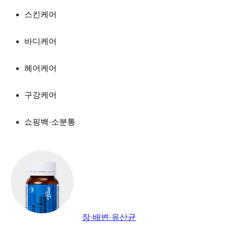
스킨케어
바디케어
헤어케어
구강케어
쇼핑백·소분통
장·배변·유산균