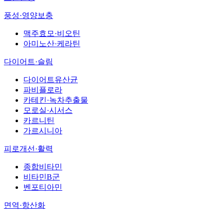
풍성·영양보충
맥주효모·비오틴
아미노산·케라틴
다이어트·슬림
다이어트유산균
파비플로라
카테킨·녹차추출물
모로실·시서스
카르니틴
가르시니아
피로개선·활력
종합비타민
비타민B군
벤포티아민
면역·항산화