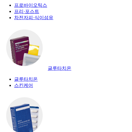
프로바이오틱스
프리·포스트
차전자피·식이섬유
글루타치온
글루타치온
스킨케어