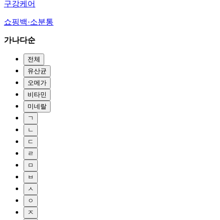
구강케어
쇼핑백·소분통
가나다순
전체
유산균
오메가
비타민
미네랄
ㄱ
ㄴ
ㄷ
ㄹ
ㅁ
ㅂ
ㅅ
ㅇ
ㅈ