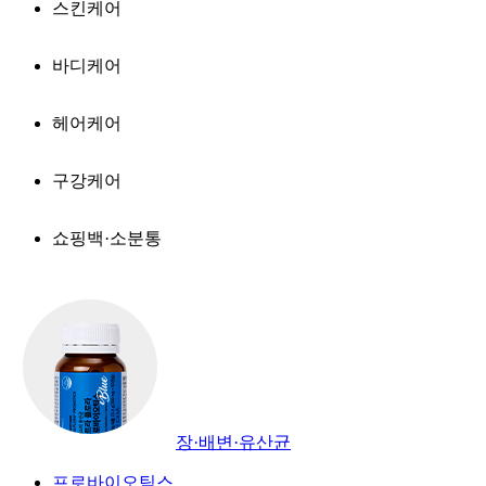
스킨케어
바디케어
헤어케어
구강케어
쇼핑백·소분통
장·배변·유산균
프로바이오틱스