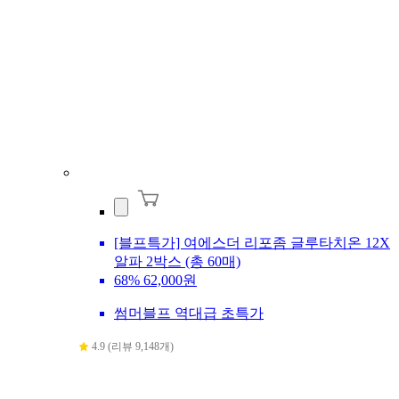
[블프특가] 여에스더 리포좀 글루타치온 12X
알파 2박스 (총 60매)
68%
62,000원
썸머블프 역대급 초특가
4.9 (리뷰 9,148개)