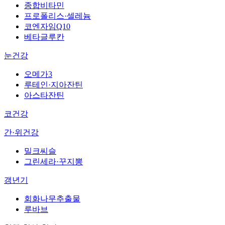
종합비타민
프로폴리스·셀레늄
코엔자임Q10
베타글루칸
눈건강
오메가3
루테인·지아잔틴
아스타잔틴
코건강
간·위건강
밀크씨슬
그린세라·꾸지뽕
갱년기
회화나무추출물
루바브