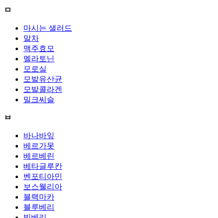
ㅁ
마시는 샐러드
말차
맥주효모
멜라토닌
모로실
모발유산균
모발콜라겐
밀크씨슬
ㅂ
바나바잎
베르가못
베르베린
베타글루칸
벤포티아민
보스웰리아
블랙마카
블루베리
빌베리