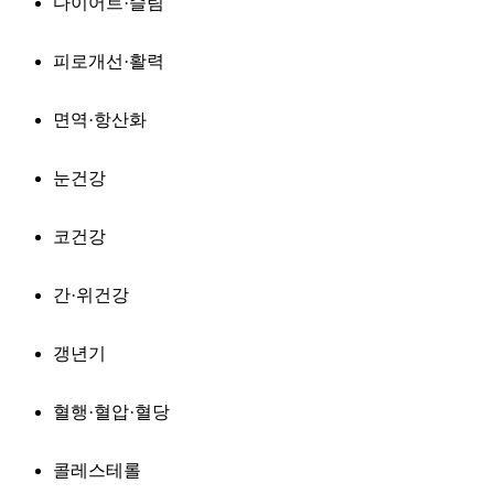
다이어트·슬림
피로개선·활력
면역·항산화
눈건강
코건강
간·위건강
갱년기
혈행·혈압·혈당
콜레스테롤