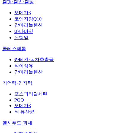
혈행·혈압·혈당
오메가3
코엔자임Q10
감마리놀렌산
바나바잎
은행잎
콜레스테롤
카테킨·녹차추출물
식이섬유
감마리놀렌산
기억력·인지력
포스파티딜세린
PQQ
오메가3
뇌 유산균
헬시푸드·과채