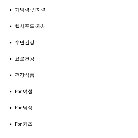
기억력·인지력
헬시푸드·과채
수면건강
요로건강
건강식품
For 여성
For 남성
For 키즈