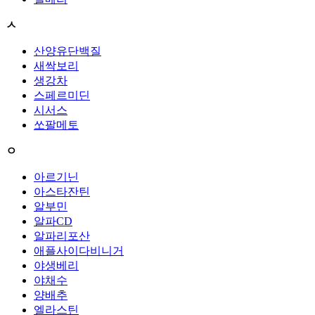
ㅅ
산양유단백질
새싹보리
생강차
스페르미딘
시서스
쏘팔메토
ㅇ
아르기닌
아스타잔틴
알부민
알파CD
알파리포산
애플사이다비니거
야생베리
야채수
양배추
엘라스틴