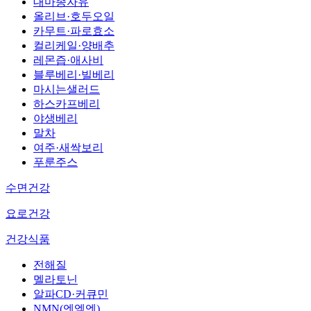
대마종자유
올리브·호두오일
카무트·파로효소
컬리케일·양배추
레몬즙·애사비
블루베리·빌베리
마시는샐러드
하스카프베리
야생베리
말차
여주·새싹보리
푸룬주스
수면건강
요로건강
건강식품
전해질
멜라토닌
알파CD·커큐민
NMN(엔엠엔)