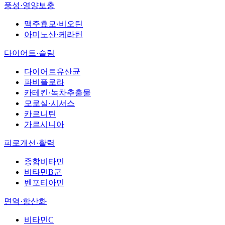
풍성·영양보충
맥주효모·비오틴
아미노산·케라틴
다이어트·슬림
다이어트유산균
파비플로라
카테킨·녹차추출물
모로실·시서스
카르니틴
가르시니아
피로개선·활력
종합비타민
비타민B군
벤포티아민
면역·항산화
비타민C