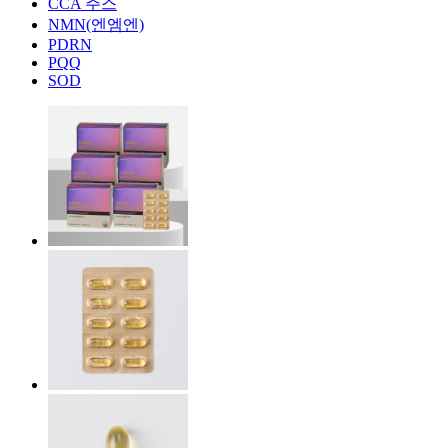
CCA 주스
NMN(엔엠엔)
PDRN
PQQ
SOD