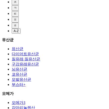
ㅊ
ㅋ
ㅌ
ㅍ
ㅎ
A-Z
유산균
유산균
다이어트유산균
질유래·질유산균
구강유래유산균
뇌유산균
코유산균
모발유산균
부스터+
오메가
오메가3
감마리놀렌산