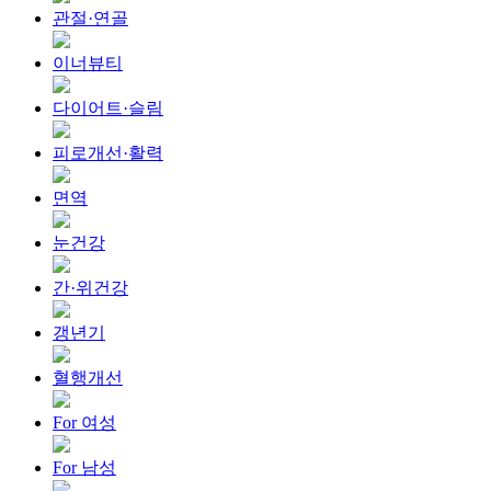
관절·연골
이너뷰티
다이어트·슬림
피로개선·활력
면역
눈건강
간·위건강
갱년기
혈행개선
For 여성
For 남성