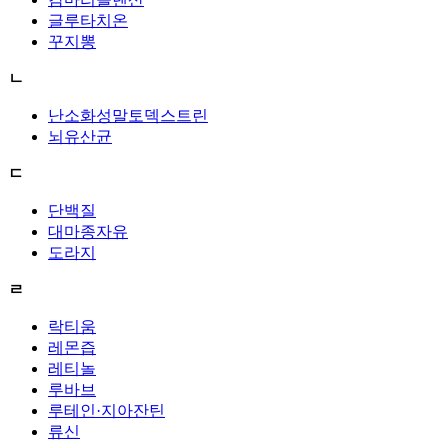
글루타치온
꾸지뽕
ㄴ
난소화성말토덱스트린
뇌유산균
ㄷ
단백질
대마종자유
도라지
ㄹ
락티움
레몬즙
레티놀
루바브
루테인·지아잔틴
류신