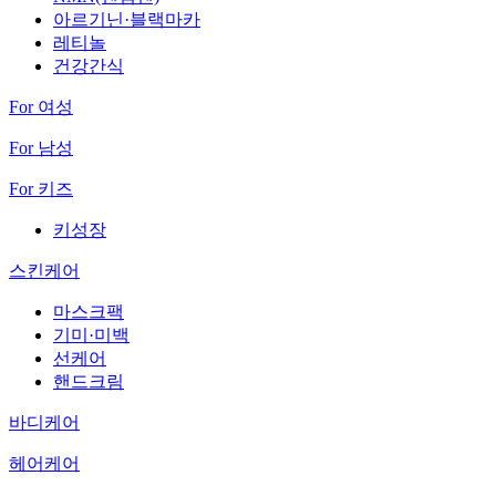
아르기닌·블랙마카
레티놀
건강간식
For 여성
For 남성
For 키즈
키성장
스킨케어
마스크팩
기미·미백
선케어
핸드크림
바디케어
헤어케어