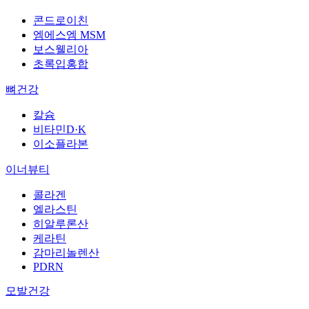
콘드로이친
엠에스엠 MSM
보스웰리아
초록입홍합
뼈건강
칼슘
비타민D·K
이소플라본
이너뷰티
콜라겐
엘라스틴
히알루론산
케라틴
감마리놀렌산
PDRN
모발건강