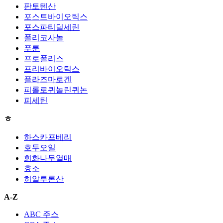
판토텐산
포스트바이오틱스
포스파티딜세린
폴리코사놀
푸룬
프로폴리스
프리바이오틱스
플라즈마로겐
피롤로퀴놀린퀴논
피세틴
ㅎ
하스카프베리
호두오일
회화나무열매
효소
히알루론산
A-Z
ABC 주스