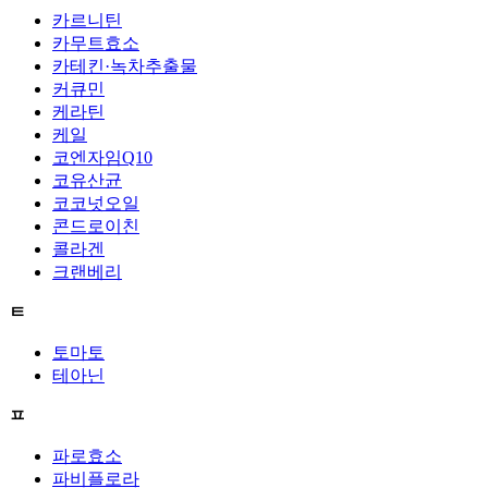
카르니틴
카무트효소
카테킨·녹차추출물
커큐민
케라틴
케일
코엔자임Q10
코유산균
코코넛오일
콘드로이친
콜라겐
크랜베리
ㅌ
토마토
테아닌
ㅍ
파로효소
파비플로라