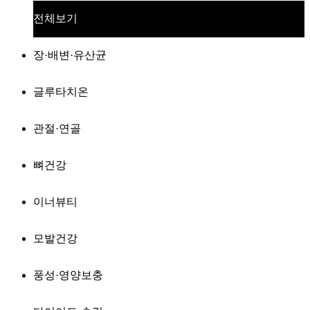
전체보기
장·배변·유산균
글루타치온
관절·연골
뼈건강
이너뷰티
모발건강
풍성·영양보충