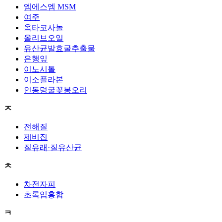
엠에스엠 MSM
여주
옥타코사놀
올리브오일
유산균발효굴추출물
은행잎
이노시톨
이소플라본
인동덩굴꽃봉오리
ㅈ
전해질
제비집
질유래·질유산균
ㅊ
차전자피
초록입홍합
ㅋ