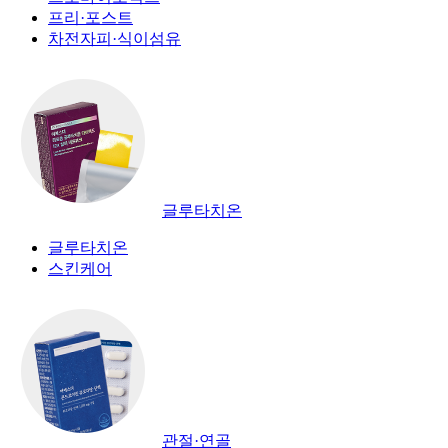
프리·포스트
차전자피·식이섬유
글루타치온
글루타치온
스킨케어
관절·연골