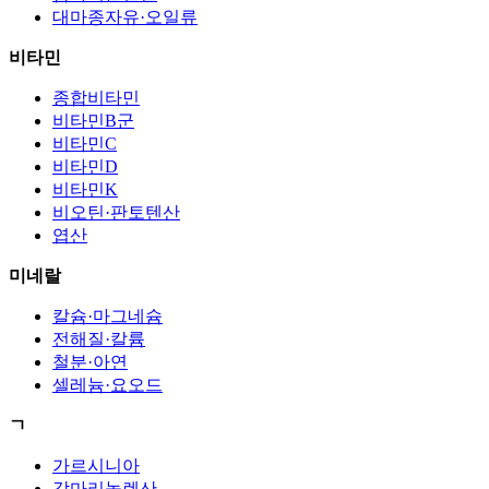
대마종자유·오일류
비타민
종합비타민
비타민B군
비타민C
비타민D
비타민K
비오틴·판토텐산
엽산
미네랄
칼슘·마그네슘
전해질·칼륨
철분·아연
셀레늄·요오드
ㄱ
가르시니아
감마리놀렌산