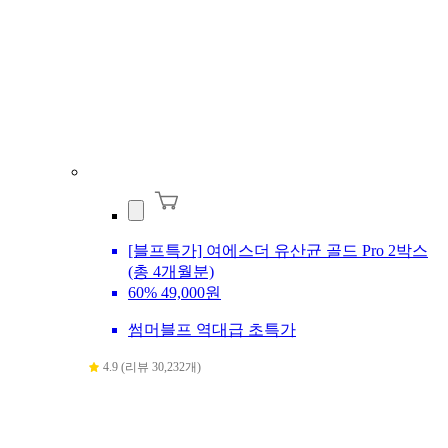
[블프특가] 여에스더 유산균 골드 Pro 2박스
(총 4개월분)
60%
49,000원
썸머블프 역대급 초특가
4.9 (리뷰 30,232개)