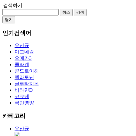
검색하기
취소
검색
닫기
인기검색어
유산균
마그네슘
오메가3
콜라겐
콘드로이친
멜라토닌
글루타치온
비타민D
코큐텐
국민영양
카테고리
유산균