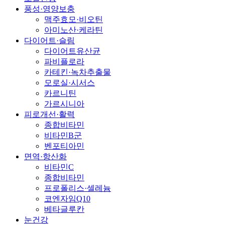
풍성·영양보충
맥주효모·비오틴
아미노산·케라틴
다이어트·슬림
다이어트유산균
파비플로라
카테킨·녹차추출물
모로실·시서스
카르니틴
가르시니아
피로개선·활력
종합비타민
비타민B군
벤포티아민
면역·항산화
비타민C
종합비타민
프로폴리스·셀레늄
코엔자임Q10
베타글루칸
눈건강