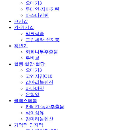
오메가3
루테인·지아잔틴
아스타잔틴
코건강
간·위건강
밀크씨슬
그린세라·꾸지뽕
갱년기
회화나무추출물
루바브
혈행·혈압·혈당
오메가3
코엔자임Q10
감마리놀렌산
바나바잎
은행잎
콜레스테롤
카테킨·녹차추출물
식이섬유
감마리놀렌산
기억력·인지력