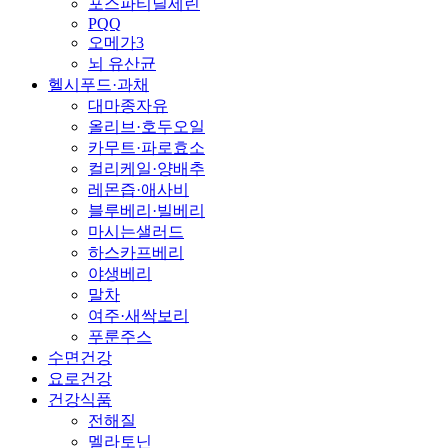
포스파티딜세린
PQQ
오메가3
뇌 유산균
헬시푸드·과채
대마종자유
올리브·호두오일
카무트·파로효소
컬리케일·양배추
레몬즙·애사비
블루베리·빌베리
마시는샐러드
하스카프베리
야생베리
말차
여주·새싹보리
푸룬주스
수면건강
요로건강
건강식품
전해질
멜라토닌