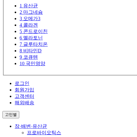
1
유산균
2
마그네슘
3
오메가3
4
콜라겐
5
콘드로이친
6
멜라토닌
7
글루타치온
8
비타민D
9
코큐텐
10
국민영양
로그인
회원가입
고객센터
해외배송
고민별
장·배변·유산균
프로바이오틱스