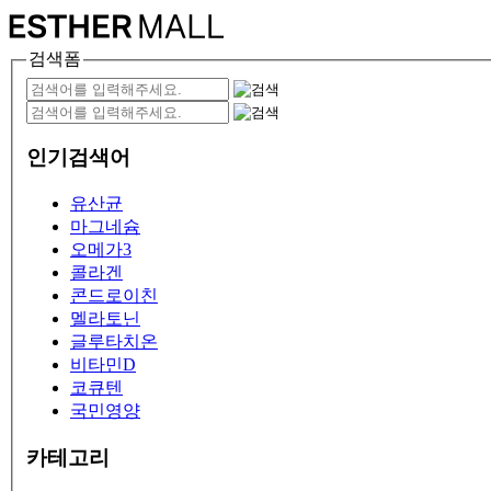
검색폼
인기검색어
유산균
마그네슘
오메가3
콜라겐
콘드로이친
멜라토닌
글루타치온
비타민D
코큐텐
국민영양
카테고리