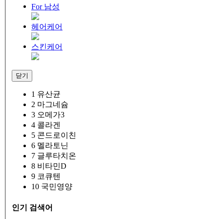
For 남성
헤어케어
스킨케어
닫기
1
유산균
2
마그네슘
3
오메가3
4
콜라겐
5
콘드로이친
6
멜라토닌
7
글루타치온
8
비타민D
9
코큐텐
10
국민영양
인기 검색어