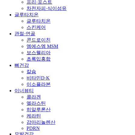
프리·포스트
차전자피·식이섬유
글루타치온
글루타치온
스킨케어
관절·연골
콘드로이친
엠에스엠 MSM
보스웰리아
초록입홍합
뼈건강
칼슘
비타민D·K
이소플라본
이너뷰티
콜라겐
엘라스틴
히알루론산
케라틴
감마리놀렌산
PDRN
모발건강