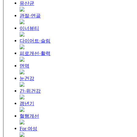
유산균
관절·연골
이너뷰티
다이어트·슬림
피로개선·활력
면역
눈건강
간·위건강
갱년기
혈행개선
For 여성