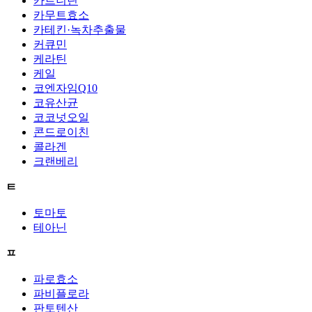
카르니틴
카무트효소
카테킨·녹차추출물
커큐민
케라틴
케일
코엔자임Q10
코유산균
코코넛오일
콘드로이친
콜라겐
크랜베리
ㅌ
토마토
테아닌
ㅍ
파로효소
파비플로라
판토텐산