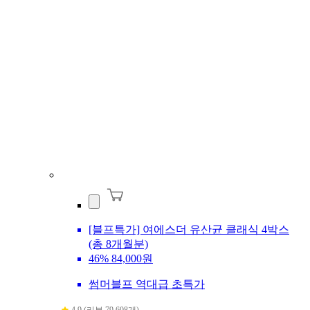
[블프특가] 여에스더 유산균 클래식 4박스
(총 8개월분)
46%
84,000원
썸머블프 역대급 초특가
4.9 (리뷰 79,608개)