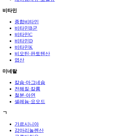
비타민
종합비타민
비타민B군
비타민C
비타민D
비타민K
비오틴·판토텐산
엽산
미네랄
칼슘·마그네슘
전해질·칼륨
철분·아연
셀레늄·요오드
ㄱ
가르시니아
감마리놀렌산