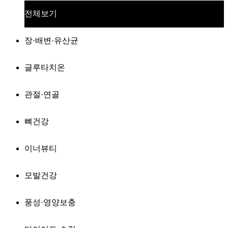
전체보기
장·배변·유산균
글루타치온
관절·연골
뼈건강
이너뷰티
모발건강
풍성·영양보충