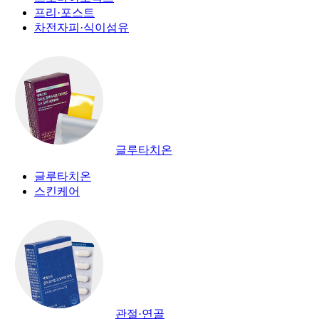
프리·포스트
차전자피·식이섬유
글루타치온
글루타치온
스킨케어
관절·연골