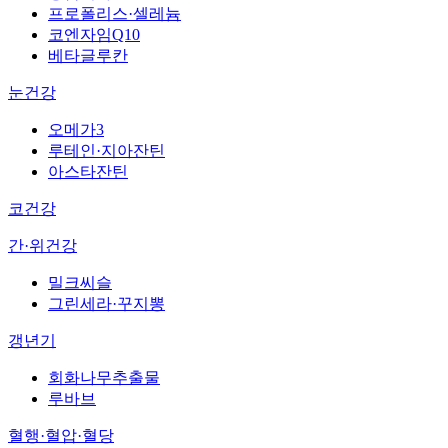
프로폴리스·셀레늄
코엔자임Q10
베타글루칸
눈건강
오메가3
루테인·지아잔틴
아스타잔틴
코건강
간·위건강
밀크씨슬
그린세라·꾸지뽕
갱년기
회화나무추출물
루바브
혈행·혈압·혈당