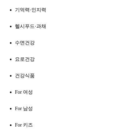
기억력·인지력
헬시푸드·과채
수면건강
요로건강
건강식품
For 여성
For 남성
For 키즈