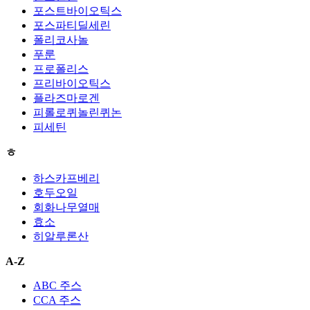
포스트바이오틱스
포스파티딜세린
폴리코사놀
푸룬
프로폴리스
프리바이오틱스
플라즈마로겐
피롤로퀴놀린퀴논
피세틴
ㅎ
하스카프베리
호두오일
회화나무열매
효소
히알루론산
A-Z
ABC 주스
CCA 주스