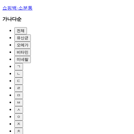
쇼핑백·소분통
가나다순
전체
유산균
오메가
비타민
미네랄
ㄱ
ㄴ
ㄷ
ㄹ
ㅁ
ㅂ
ㅅ
ㅇ
ㅈ
ㅊ