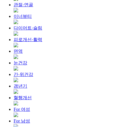
관절·연골
이너뷰티
다이어트·슬림
피로개선·활력
면역
눈건강
간·위건강
갱년기
혈행개선
For 여성
For 남성