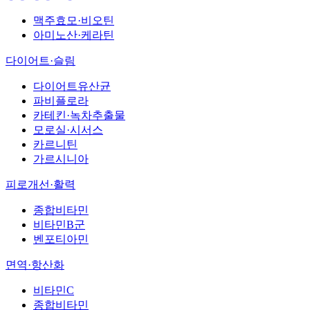
맥주효모·비오틴
아미노산·케라틴
다이어트·슬림
다이어트유산균
파비플로라
카테킨·녹차추출물
모로실·시서스
카르니틴
가르시니아
피로개선·활력
종합비타민
비타민B군
벤포티아민
면역·항산화
비타민C
종합비타민