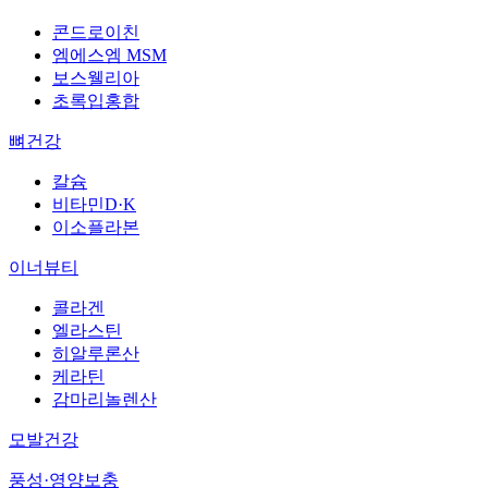
콘드로이친
엠에스엠 MSM
보스웰리아
초록입홍합
뼈건강
칼슘
비타민D·K
이소플라본
이너뷰티
콜라겐
엘라스틴
히알루론산
케라틴
감마리놀렌산
모발건강
풍성·영양보충