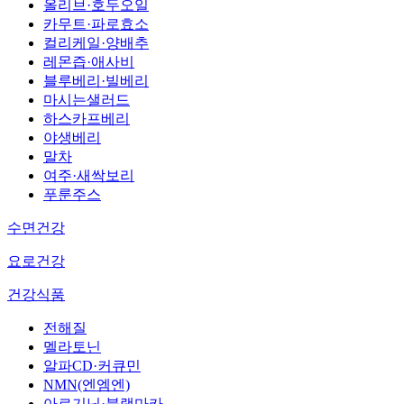
올리브·호두오일
카무트·파로효소
컬리케일·양배추
레몬즙·애사비
블루베리·빌베리
마시는샐러드
하스카프베리
야생베리
말차
여주·새싹보리
푸룬주스
수면건강
요로건강
건강식품
전해질
멜라토닌
알파CD·커큐민
NMN(엔엠엔)
아르기닌·블랙마카