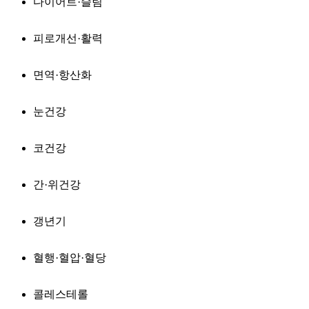
다이어트·슬림
피로개선·활력
면역·항산화
눈건강
코건강
간·위건강
갱년기
혈행·혈압·혈당
콜레스테롤