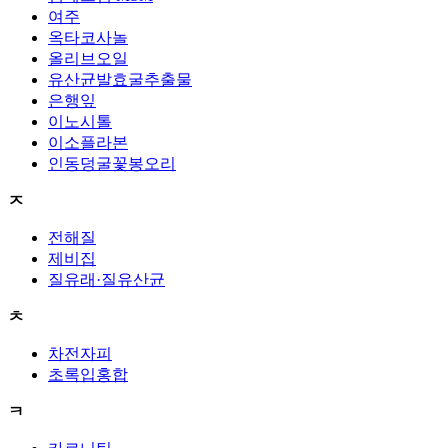
여주
옥타코사놀
올리브오일
유산균발효굴추출물
은행잎
이노시톨
이소플라본
인동덩굴꽃봉오리
ㅈ
전해질
제비집
질유래·질유산균
ㅊ
차전자피
초록입홍합
ㅋ