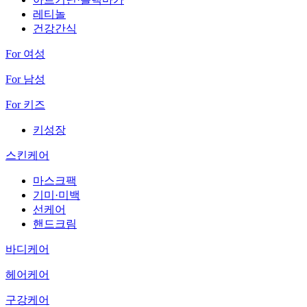
레티놀
건강간식
For 여성
For 남성
For 키즈
키성장
스킨케어
마스크팩
기미·미백
선케어
핸드크림
바디케어
헤어케어
구강케어