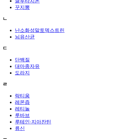
글루타치온
꾸지뽕
ㄴ
난소화성말토덱스트린
뇌유산균
ㄷ
단백질
대마종자유
도라지
ㄹ
락티움
레몬즙
레티놀
루바브
루테인·지아잔틴
류신