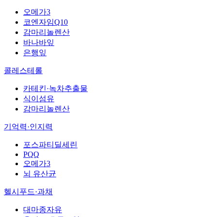
오메가3
코엔자임Q10
감마리놀렌산
바나바잎
은행잎
콜레스테롤
카테킨·녹차추출물
식이섬유
감마리놀렌산
기억력·인지력
포스파티딜세린
PQQ
오메가3
뇌 유산균
헬시푸드·과채
대마종자유