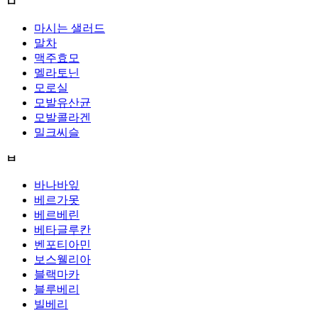
ㅁ
마시는 샐러드
말차
맥주효모
멜라토닌
모로실
모발유산균
모발콜라겐
밀크씨슬
ㅂ
바나바잎
베르가못
베르베린
베타글루칸
벤포티아민
보스웰리아
블랙마카
블루베리
빌베리