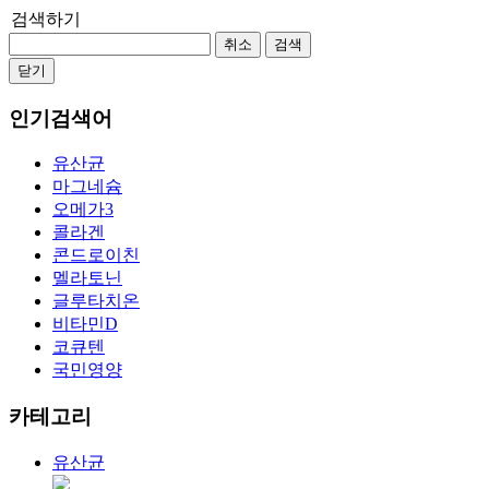
검색하기
취소
검색
닫기
인기검색어
유산균
마그네슘
오메가3
콜라겐
콘드로이친
멜라토닌
글루타치온
비타민D
코큐텐
국민영양
카테고리
유산균