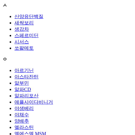
ㅅ
산양유단백질
새싹보리
생강차
스페르미딘
시서스
쏘팔메토
ㅇ
아르기닌
아스타잔틴
알부민
알파CD
알파리포산
애플사이다비니거
야생베리
야채수
양배추
엘라스틴
엠에스엠 MSM