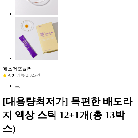
에스더포뮬러
4.9
리뷰 2,025건
[대용량최저가] 목편한 배도라
지 액상 스틱 12+1개(총 13박
스)