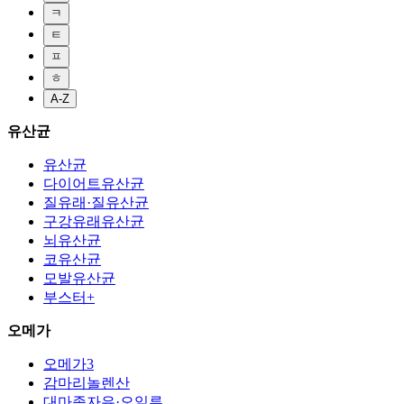
ㅋ
ㅌ
ㅍ
ㅎ
A-Z
유산균
유산균
다이어트유산균
질유래·질유산균
구강유래유산균
뇌유산균
코유산균
모발유산균
부스터+
오메가
오메가3
감마리놀렌산
대마종자유·오일류