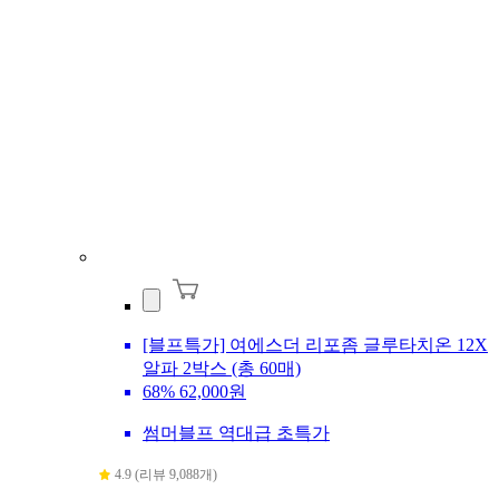
[블프특가] 여에스더 리포좀 글루타치온 12X
알파 2박스 (총 60매)
68%
62,000원
썸머블프 역대급 초특가
4.9 (리뷰 9,088개)