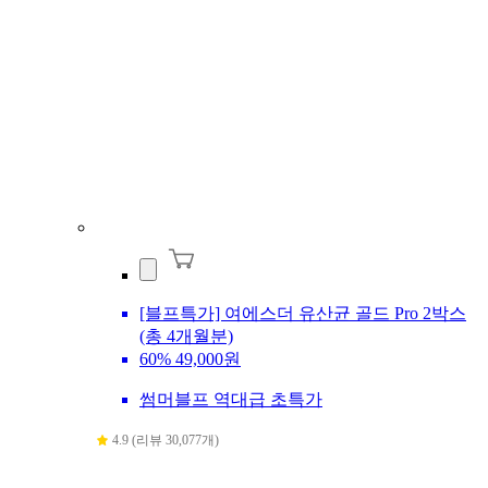
[블프특가] 여에스더 유산균 골드 Pro 2박스
(총 4개월분)
60%
49,000원
썸머블프 역대급 초특가
4.9 (리뷰 30,077개)