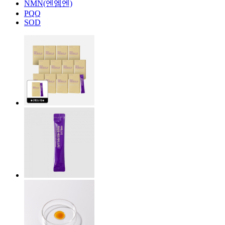
NMN(엔엠엔)
PQQ
SOD