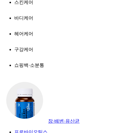
스킨케어
바디케어
헤어케어
구강케어
쇼핑백·소분통
장·배변·유산균
프로바이오틱스