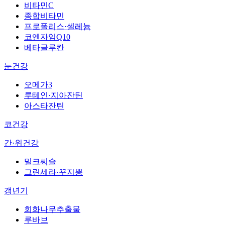
비타민C
종합비타민
프로폴리스·셀레늄
코엔자임Q10
베타글루칸
눈건강
오메가3
루테인·지아잔틴
아스타잔틴
코건강
간·위건강
밀크씨슬
그린세라·꾸지뽕
갱년기
회화나무추출물
루바브