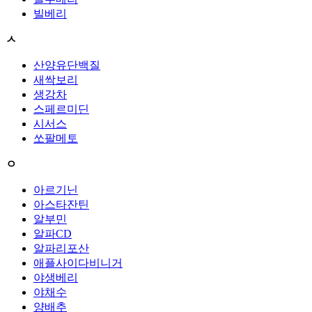
빌베리
ㅅ
산양유단백질
새싹보리
생강차
스페르미딘
시서스
쏘팔메토
ㅇ
아르기닌
아스타잔틴
알부민
알파CD
알파리포산
애플사이다비니거
야생베리
야채수
양배추