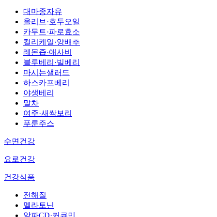
대마종자유
올리브·호두오일
카무트·파로효소
컬리케일·양배추
레몬즙·애사비
블루베리·빌베리
마시는샐러드
하스카프베리
야생베리
말차
여주·새싹보리
푸룬주스
수면건강
요로건강
건강식품
전해질
멜라토닌
알파CD·커큐민