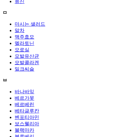
류신
ㅁ
마시는 샐러드
말차
맥주효모
멜라토닌
모로실
모발유산균
모발콜라겐
밀크씨슬
ㅂ
바나바잎
베르가못
베르베린
베타글루칸
벤포티아민
보스웰리아
블랙마카
블루베리