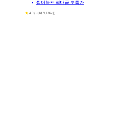
썸머블프 역대급 초특가
4.9 (리뷰 9,136개)