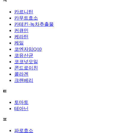
ㅋ
카르니틴
카무트효소
카테킨·녹차추출물
커큐민
케라틴
케일
코엔자임Q10
코유산균
코코넛오일
콘드로이친
콜라겐
크랜베리
ㅌ
토마토
테아닌
ㅍ
파로효소