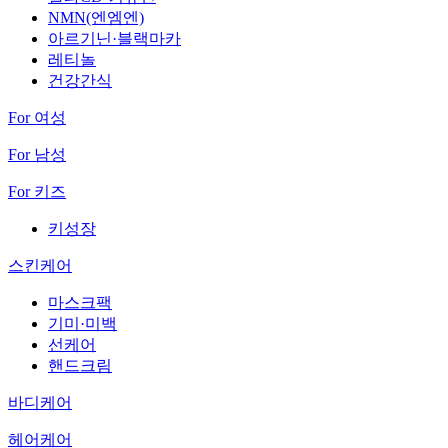
NMN(엔엠엔)
아르기닌·블랙마카
레티놀
건강간식
For 여성
For 남성
For 키즈
키성장
스킨케어
마스크팩
기미·미백
선케어
핸드크림
바디케어
헤어케어