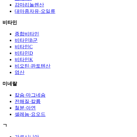
감마리놀렌산
대마종자유·오일류
비타민
종합비타민
비타민B군
비타민C
비타민D
비타민K
비오틴·판토텐산
엽산
미네랄
칼슘·마그네슘
전해질·칼륨
철분·아연
셀레늄·요오드
ㄱ
가르시니아