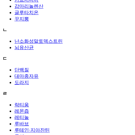
감마리놀렌산
글루타치온
꾸지뽕
ㄴ
난소화성말토덱스트린
뇌유산균
ㄷ
단백질
대마종자유
도라지
ㄹ
락티움
레몬즙
레티놀
루바브
루테인·지아잔틴