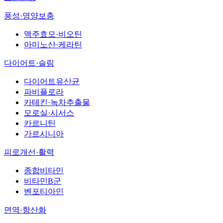
풍성·영양보충
맥주효모·비오틴
아미노산·케라틴
다이어트·슬림
다이어트유산균
파비플로라
카테킨·녹차추출물
모로실·시서스
카르니틴
가르시니아
피로개선·활력
종합비타민
비타민B군
벤포티아민
면역·항산화