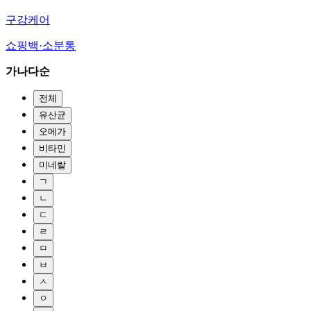
구강케어
쇼핑백·소분통
가나다순
전체
유산균
오메가
비타민
미네랄
ㄱ
ㄴ
ㄷ
ㄹ
ㅁ
ㅂ
ㅅ
ㅇ