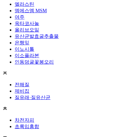
엘라스틴
엠에스엠 MSM
여주
옥타코사놀
올리브오일
유산균발효굴추출물
은행잎
이노시톨
이소플라본
인동덩굴꽃봉오리
ㅈ
전해질
제비집
질유래·질유산균
ㅊ
차전자피
초록입홍합