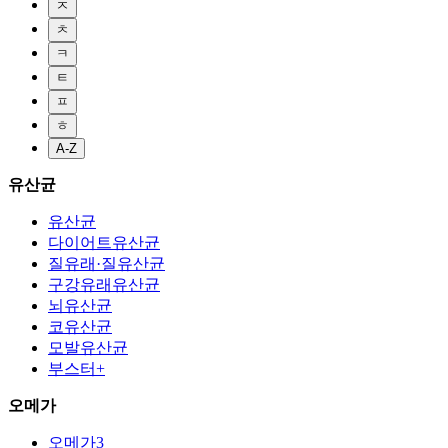
ㅈ
ㅊ
ㅋ
ㅌ
ㅍ
ㅎ
A-Z
유산균
유산균
다이어트유산균
질유래·질유산균
구강유래유산균
뇌유산균
코유산균
모발유산균
부스터+
오메가
오메가3