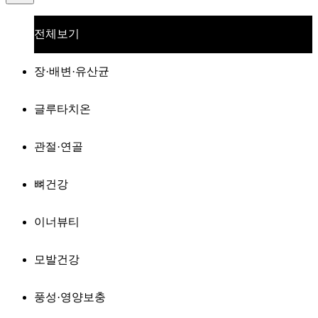
전체보기
장·배변·유산균
글루타치온
관절·연골
뼈건강
이너뷰티
모발건강
풍성·영양보충