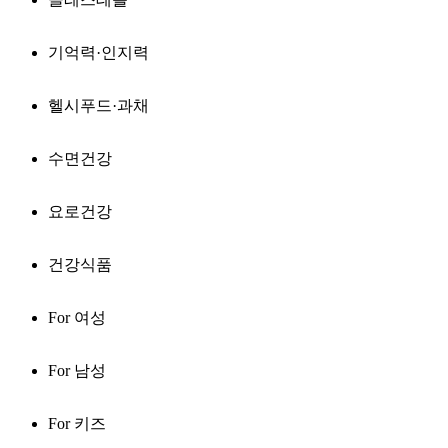
기억력·인지력
헬시푸드·과채
수면건강
요로건강
건강식품
For 여성
For 남성
For 키즈