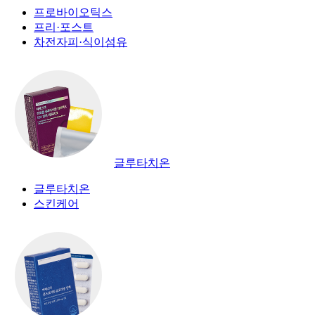
프로바이오틱스
프리·포스트
차전자피·식이섬유
글루타치온
글루타치온
스킨케어