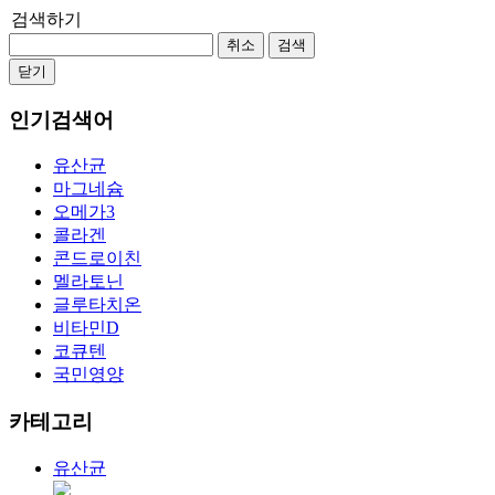
검색하기
취소
검색
닫기
인기검색어
유산균
마그네슘
오메가3
콜라겐
콘드로이친
멜라토닌
글루타치온
비타민D
코큐텐
국민영양
카테고리
유산균