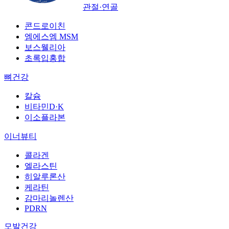
관절·연골
콘드로이친
엠에스엠 MSM
보스웰리아
초록입홍합
뼈건강
칼슘
비타민D·K
이소플라본
이너뷰티
콜라겐
엘라스틴
히알루론산
케라틴
감마리놀렌산
PDRN
모발건강