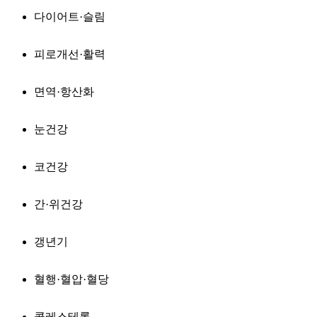
다이어트·슬림
피로개선·활력
면역·항산화
눈건강
코건강
간·위건강
갱년기
혈행·혈압·혈당
콜레스테롤