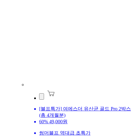
[블프특가] 여에스더 유산균 골드 Pro 2박스
(총 4개월분)
60%
49,000원
썸머블프 역대급 초특가