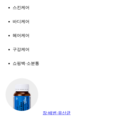
스킨케어
바디케어
헤어케어
구강케어
쇼핑백·소분통
장·배변·유산균