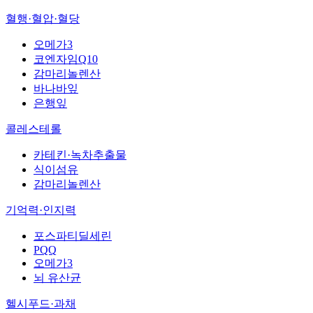
혈행·혈압·혈당
오메가3
코엔자임Q10
감마리놀렌산
바나바잎
은행잎
콜레스테롤
카테킨·녹차추출물
식이섬유
감마리놀렌산
기억력·인지력
포스파티딜세린
PQQ
오메가3
뇌 유산균
헬시푸드·과채