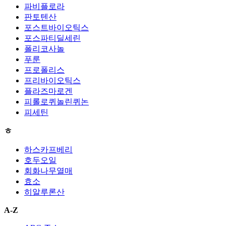
파비플로라
판토텐산
포스트바이오틱스
포스파티딜세린
폴리코사놀
푸룬
프로폴리스
프리바이오틱스
플라즈마로겐
피롤로퀴놀린퀴논
피세틴
ㅎ
하스카프베리
호두오일
회화나무열매
효소
히알루론산
A-Z