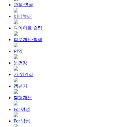
관절·연골
이너뷰티
다이어트·슬림
피로개선·활력
면역
눈건강
간·위건강
갱년기
혈행개선
For 여성
For 남성