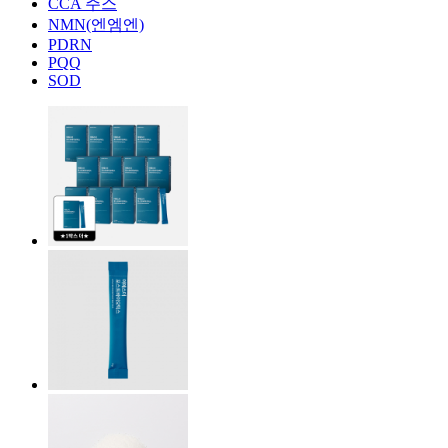
CCA 주스
NMN(엔엠엔)
PDRN
PQQ
SOD