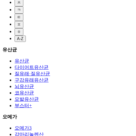
ㅊ
ㅋ
ㅌ
ㅍ
ㅎ
A-Z
유산균
유산균
다이어트유산균
질유래·질유산균
구강유래유산균
뇌유산균
코유산균
모발유산균
부스터+
오메가
오메가3
감마리놀렌산