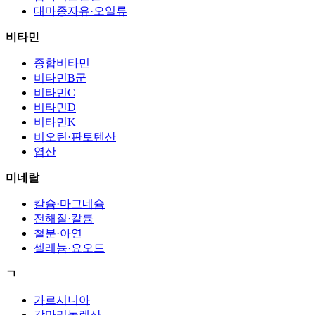
대마종자유·오일류
비타민
종합비타민
비타민B군
비타민C
비타민D
비타민K
비오틴·판토텐산
엽산
미네랄
칼슘·마그네슘
전해질·칼륨
철분·아연
셀레늄·요오드
ㄱ
가르시니아
감마리놀렌산