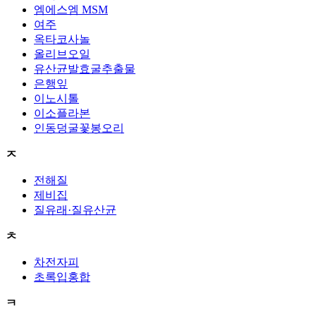
엠에스엠 MSM
여주
옥타코사놀
올리브오일
유산균발효굴추출물
은행잎
이노시톨
이소플라본
인동덩굴꽃봉오리
ㅈ
전해질
제비집
질유래·질유산균
ㅊ
차전자피
초록입홍합
ㅋ