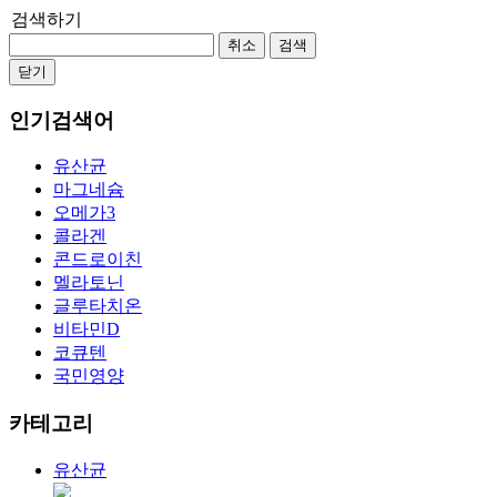
검색하기
취소
검색
닫기
인기검색어
유산균
마그네슘
오메가3
콜라겐
콘드로이친
멜라토닌
글루타치온
비타민D
코큐텐
국민영양
카테고리
유산균