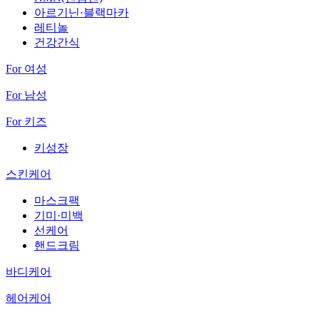
아르기닌·블랙마카
레티놀
건강간식
For 여성
For 남성
For 키즈
키성장
스킨케어
마스크팩
기미·미백
선케어
핸드크림
바디케어
헤어케어