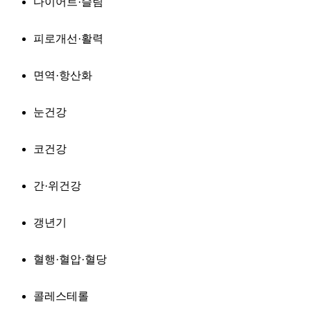
다이어트·슬림
피로개선·활력
면역·항산화
눈건강
코건강
간·위건강
갱년기
혈행·혈압·혈당
콜레스테롤