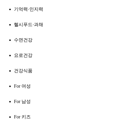
기억력·인지력
헬시푸드·과채
수면건강
요로건강
건강식품
For 여성
For 남성
For 키즈