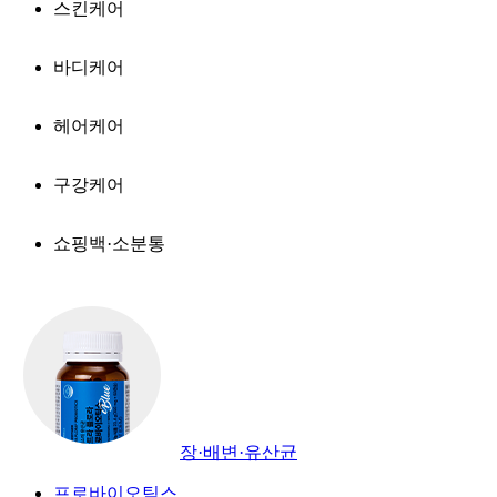
스킨케어
바디케어
헤어케어
구강케어
쇼핑백·소분통
장·배변·유산균
프로바이오틱스