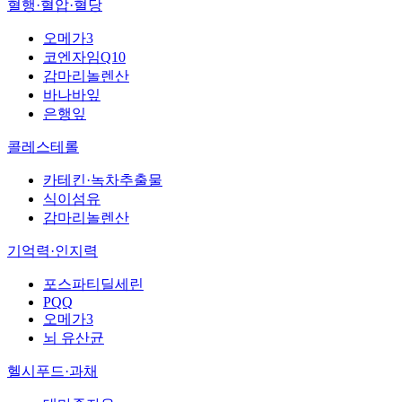
혈행·혈압·혈당
오메가3
코엔자임Q10
감마리놀렌산
바나바잎
은행잎
콜레스테롤
카테킨·녹차추출물
식이섬유
감마리놀렌산
기억력·인지력
포스파티딜세린
PQQ
오메가3
뇌 유산균
헬시푸드·과채