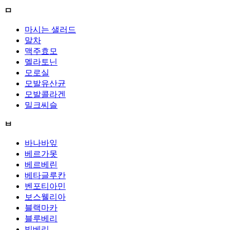
ㅁ
마시는 샐러드
말차
맥주효모
멜라토닌
모로실
모발유산균
모발콜라겐
밀크씨슬
ㅂ
바나바잎
베르가못
베르베린
베타글루칸
벤포티아민
보스웰리아
블랙마카
블루베리
빌베리