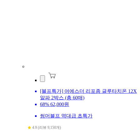
[블프특가] 여에스더 리포좀 글루타치온 12X
알파 2박스 (총 60매)
68%
62,000원
썸머블프 역대급 초특가
4.9 (리뷰 9,150개)