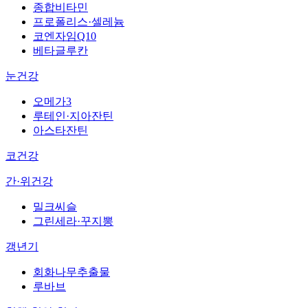
종합비타민
프로폴리스·셀레늄
코엔자임Q10
베타글루칸
눈건강
오메가3
루테인·지아잔틴
아스타잔틴
코건강
간·위건강
밀크씨슬
그린세라·꾸지뽕
갱년기
회화나무추출물
루바브