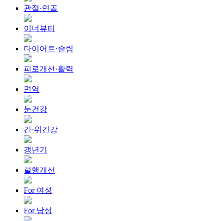
관절·연골
이너뷰티
다이어트·슬림
피로개선·활력
면역
눈건강
간·위건강
갱년기
혈행개선
For 여성
For 남성