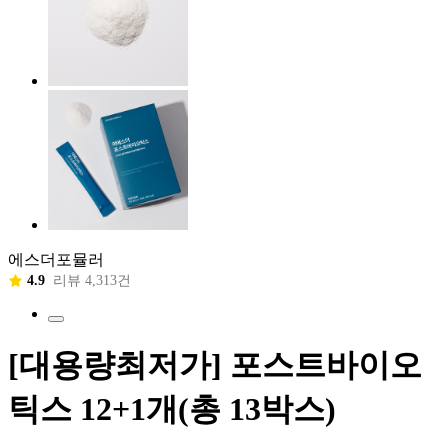
에스더포뮬러
4.9
리뷰 4,313건
[대용량최저가] 포스트바이오
틱스 12+1개(총 13박스)