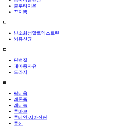
글루타치온
꾸지뽕
ㄴ
난소화성말토덱스트린
뇌유산균
ㄷ
단백질
대마종자유
도라지
ㄹ
락티움
레몬즙
레티놀
루바브
루테인·지아잔틴
류신