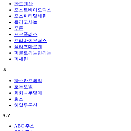
판토텐산
포스트바이오틱스
포스파티딜세린
폴리코사놀
푸룬
프로폴리스
프리바이오틱스
플라즈마로겐
피롤로퀴놀린퀴논
피세틴
ㅎ
하스카프베리
호두오일
회화나무열매
효소
히알루론산
A-Z
ABC 주스