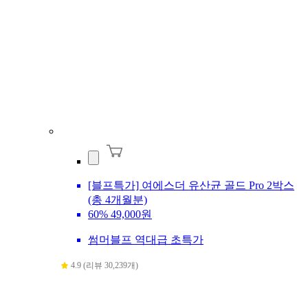
[블프특가] 여에스더 유산균 골드 Pro 2박스
(총 4개월분)
60%
49,000원
썸머블프 역대급 초특가
4.9 (리뷰 30,239개)