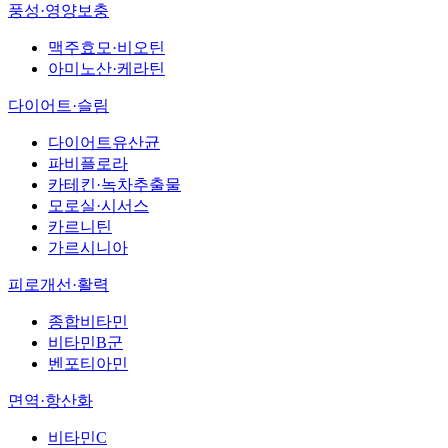
풍성·영양보충
맥주효모·비오틴
아미노산·케라틴
다이어트·슬림
다이어트유산균
파비플로라
카테킨·녹차추출물
모로실·시서스
카르니틴
가르시니아
피로개선·활력
종합비타민
비타민B군
벤포티아민
면역·항산화
비타민C