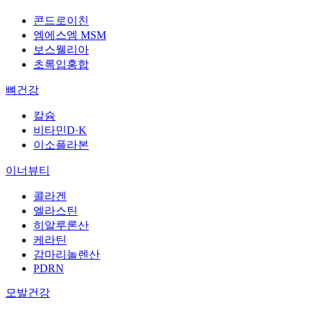
콘드로이친
엠에스엠 MSM
보스웰리아
초록입홍합
뼈건강
칼슘
비타민D·K
이소플라본
이너뷰티
콜라겐
엘라스틴
히알루론산
케라틴
감마리놀렌산
PDRN
모발건강