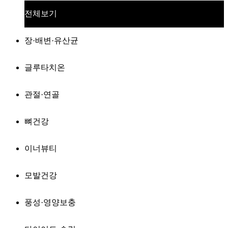
전체보기
장·배변·유산균
글루타치온
관절·연골
뼈건강
이너뷰티
모발건강
풍성·영양보충