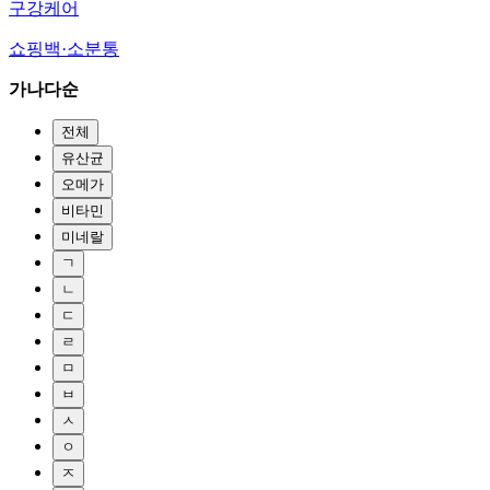
구강케어
쇼핑백·소분통
가나다순
전체
유산균
오메가
비타민
미네랄
ㄱ
ㄴ
ㄷ
ㄹ
ㅁ
ㅂ
ㅅ
ㅇ
ㅈ