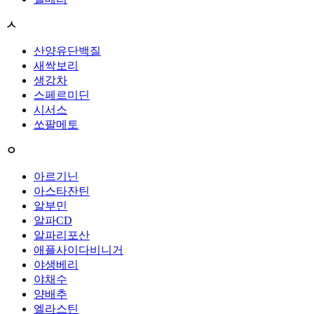
ㅅ
산양유단백질
새싹보리
생강차
스페르미딘
시서스
쏘팔메토
ㅇ
아르기닌
아스타잔틴
알부민
알파CD
알파리포산
애플사이다비니거
야생베리
야채수
양배추
엘라스틴