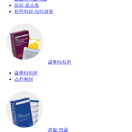
프리·포스트
차전자피·식이섬유
글루타치온
글루타치온
스킨케어
관절·연골