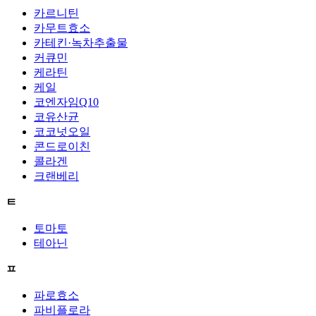
카르니틴
카무트효소
카테킨·녹차추출물
커큐민
케라틴
케일
코엔자임Q10
코유산균
코코넛오일
콘드로이친
콜라겐
크랜베리
ㅌ
토마토
테아닌
ㅍ
파로효소
파비플로라