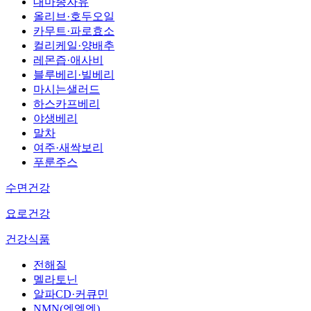
대마종자유
올리브·호두오일
카무트·파로효소
컬리케일·양배추
레몬즙·애사비
블루베리·빌베리
마시는샐러드
하스카프베리
야생베리
말차
여주·새싹보리
푸룬주스
수면건강
요로건강
건강식품
전해질
멜라토닌
알파CD·커큐민
NMN(엔엠엔)