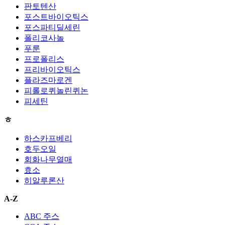
판토텐산
포스트바이오틱스
포스파티딜세린
폴리코사놀
푸룬
프로폴리스
프리바이오틱스
플라즈마로겐
피롤로퀴놀린퀴논
피세틴
ㅎ
하스카프베리
호두오일
회화나무열매
효소
히알루론산
A-Z
ABC 주스