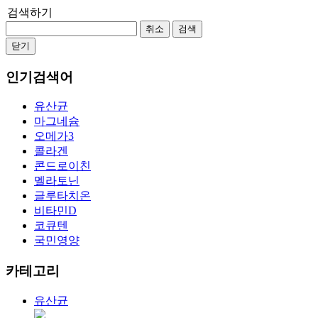
검색하기
취소
검색
닫기
인기검색어
유산균
마그네슘
오메가3
콜라겐
콘드로이친
멜라토닌
글루타치온
비타민D
코큐텐
국민영양
카테고리
유산균