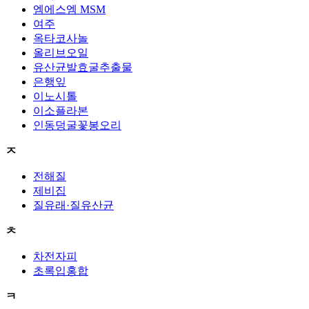
엠에스엠 MSM
여주
옥타코사놀
올리브오일
유산균발효굴추출물
은행잎
이노시톨
이소플라본
인동덩굴꽃봉오리
ㅈ
전해질
제비집
질유래·질유산균
ㅊ
차전자피
초록입홍합
ㅋ