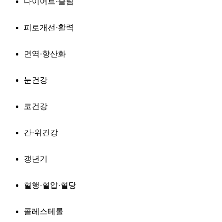
다이어트·슬림
피로개선·활력
면역·항산화
눈건강
코건강
간·위건강
갱년기
혈행·혈압·혈당
콜레스테롤