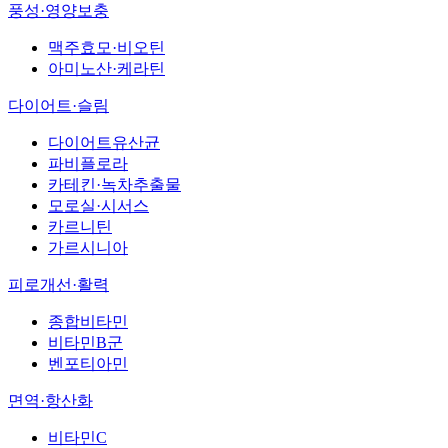
풍성·영양보충
맥주효모·비오틴
아미노산·케라틴
다이어트·슬림
다이어트유산균
파비플로라
카테킨·녹차추출물
모로실·시서스
카르니틴
가르시니아
피로개선·활력
종합비타민
비타민B군
벤포티아민
면역·항산화
비타민C