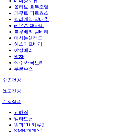
대마종자유
올리브·호두오일
카무트·파로효소
컬리케일·양배추
레몬즙·애사비
블루베리·빌베리
마시는샐러드
하스카프베리
야생베리
말차
여주·새싹보리
푸룬주스
수면건강
요로건강
건강식품
전해질
멜라토닌
알파CD·커큐민
NMN(엔엠엔)