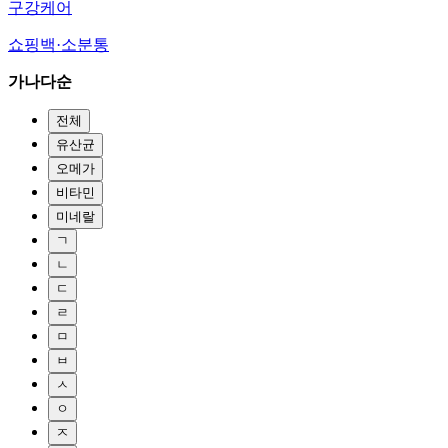
구강케어
쇼핑백·소분통
가나다순
전체
유산균
오메가
비타민
미네랄
ㄱ
ㄴ
ㄷ
ㄹ
ㅁ
ㅂ
ㅅ
ㅇ
ㅈ