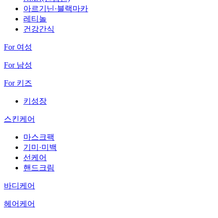
아르기닌·블랙마카
레티놀
건강간식
For 여성
For 남성
For 키즈
키성장
스킨케어
마스크팩
기미·미백
선케어
핸드크림
바디케어
헤어케어