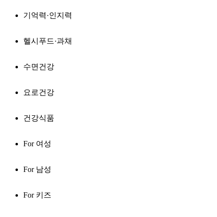
기억력·인지력
헬시푸드·과채
수면건강
요로건강
건강식품
For 여성
For 남성
For 키즈