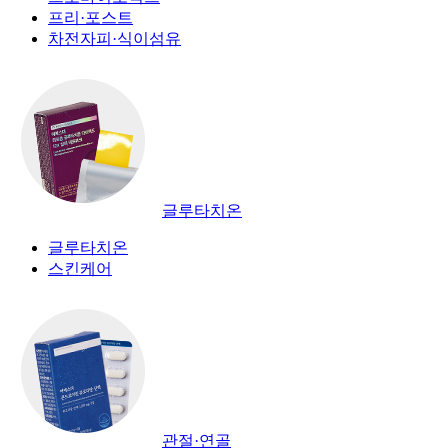
프리·포스트
차전자피·식이섬유
글루타치온
글루타치온
스킨케어
관절·연골