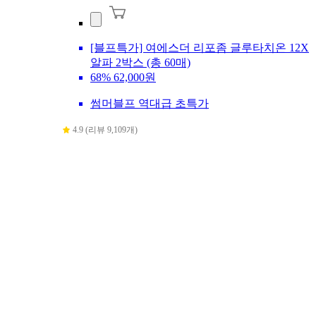
[블프특가] 여에스더 리포좀 글루타치온 12X
알파 2박스 (총 60매)
68%
62,000원
썸머블프 역대급 초특가
4.9 (리뷰 9,109개)