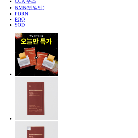
CCA 주스
NMN(엔엠엔)
PDRN
PQQ
SOD