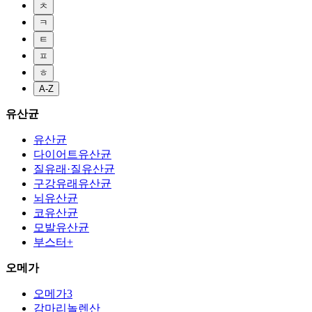
ㅊ
ㅋ
ㅌ
ㅍ
ㅎ
A-Z
유산균
유산균
다이어트유산균
질유래·질유산균
구강유래유산균
뇌유산균
코유산균
모발유산균
부스터+
오메가
오메가3
감마리놀렌산