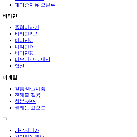
대마종자유·오일류
비타민
종합비타민
비타민B군
비타민C
비타민D
비타민K
비오틴·판토텐산
엽산
미네랄
칼슘·마그네슘
전해질·칼륨
철분·아연
셀레늄·요오드
ㄱ
가르시니아
감마리놀렌산