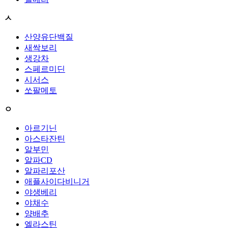
ㅅ
산양유단백질
새싹보리
생강차
스페르미딘
시서스
쏘팔메토
ㅇ
아르기닌
아스타잔틴
알부민
알파CD
알파리포산
애플사이다비니거
야생베리
야채수
양배추
엘라스틴