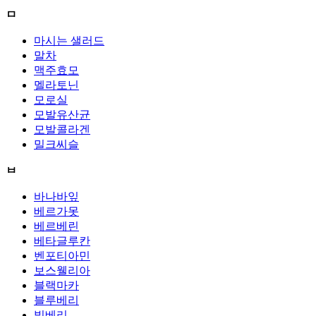
ㅁ
마시는 샐러드
말차
맥주효모
멜라토닌
모로실
모발유산균
모발콜라겐
밀크씨슬
ㅂ
바나바잎
베르가못
베르베린
베타글루칸
벤포티아민
보스웰리아
블랙마카
블루베리
빌베리