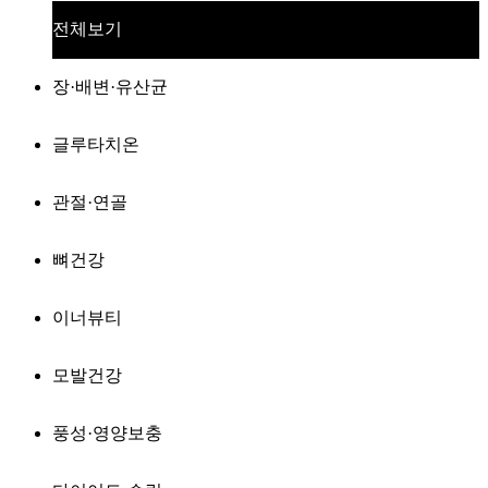
전체보기
장·배변·유산균
글루타치온
관절·연골
뼈건강
이너뷰티
모발건강
풍성·영양보충