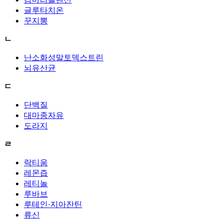
글루타치온
꾸지뽕
ㄴ
난소화성말토덱스트린
뇌유산균
ㄷ
단백질
대마종자유
도라지
ㄹ
락티움
레몬즙
레티놀
루바브
루테인·지아잔틴
류신