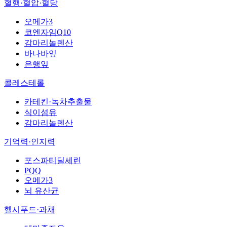
혈행·혈압·혈당
오메가3
코엔자임Q10
감마리놀렌산
바나바잎
은행잎
콜레스테롤
카테킨·녹차추출물
식이섬유
감마리놀렌산
기억력·인지력
포스파티딜세린
PQQ
오메가3
뇌 유산균
헬시푸드·과채