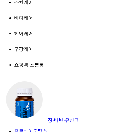
스킨케어
바디케어
헤어케어
구강케어
쇼핑백·소분통
장·배변·유산균
프로바이오틱스