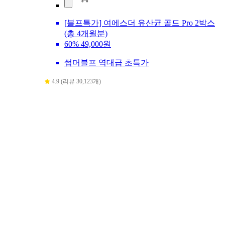
[블프특가] 여에스더 유산균 골드 Pro 2박스
(총 4개월분)
60%
49,000원
썸머블프 역대급 초특가
4.9 (리뷰 30,123개)