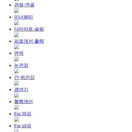
관절·연골
이너뷰티
다이어트·슬림
피로개선·활력
면역
눈건강
간·위건강
갱년기
혈행개선
For 여성
For 남성