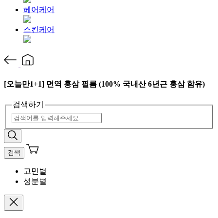
헤어케어
스킨케어
[오늘만1+1] 면역 홍삼 필름 (100% 국내산 6년근 홍삼 함유)
검색하기
검색
고민별
성분별