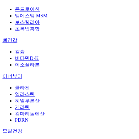
콘드로이친
엠에스엠 MSM
보스웰리아
초록입홍합
뼈건강
칼슘
비타민D·K
이소플라본
이너뷰티
콜라겐
엘라스틴
히알루론산
케라틴
감마리놀렌산
PDRN
모발건강