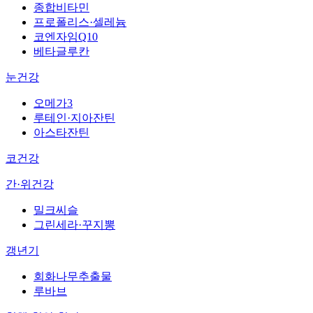
종합비타민
프로폴리스·셀레늄
코엔자임Q10
베타글루칸
눈건강
오메가3
루테인·지아잔틴
아스타잔틴
코건강
간·위건강
밀크씨슬
그린세라·꾸지뽕
갱년기
회화나무추출물
루바브