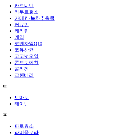
카르니틴
카무트효소
카테킨·녹차추출물
커큐민
케라틴
케일
코엔자임Q10
코유산균
코코넛오일
콘드로이친
콜라겐
크랜베리
ㅌ
토마토
테아닌
ㅍ
파로효소
파비플로라