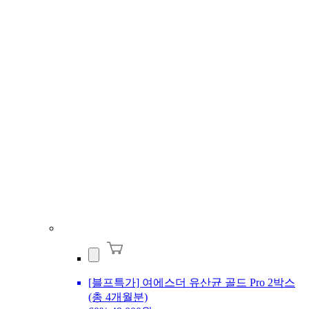
[블프특가] 여에스더 유산균 골드 Pro 2박스
(총 4개월분)