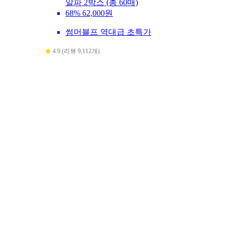
알파 2박스 (총 60매)
68%
62,000원
썸머블프 역대급 초특가
4.9 (리뷰 9,112개)