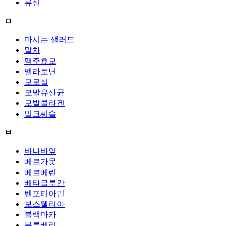
류신
ㅁ
마시는 샐러드
말차
맥주효모
멜라토닌
모로실
모발유산균
모발콜라겐
밀크씨슬
ㅂ
바나바잎
베르가못
베르베린
베타글루칸
벤포티아민
보스웰리아
블랙마카
블루베리