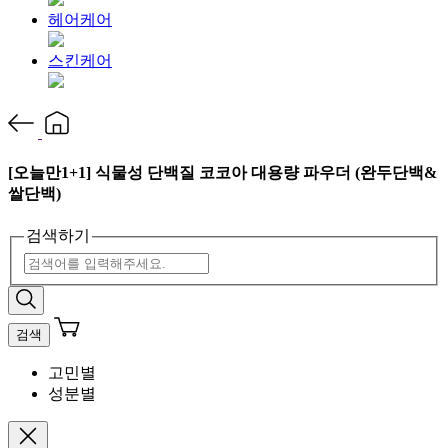
헤어케어
스킨케어
[오늘만1+1] 식물성 단백질 코코아 대용량 파우더 (완두단백&
쌀단백)
검색하기
검색
고민별
성분별