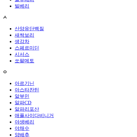
빌베리
ㅅ
산양유단백질
새싹보리
생강차
스페르미딘
시서스
쏘팔메토
ㅇ
아르기닌
아스타잔틴
알부민
알파CD
알파리포산
애플사이다비니거
야생베리
야채수
양배추