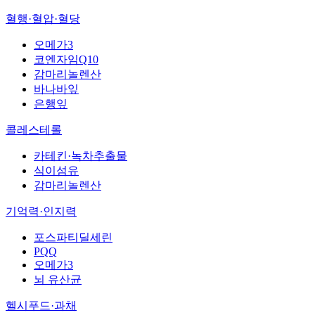
혈행·혈압·혈당
오메가3
코엔자임Q10
감마리놀렌산
바나바잎
은행잎
콜레스테롤
카테킨·녹차추출물
식이섬유
감마리놀렌산
기억력·인지력
포스파티딜세린
PQQ
오메가3
뇌 유산균
헬시푸드·과채