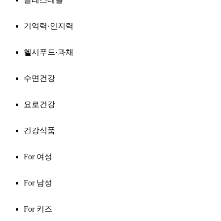
기억력·인지력
헬시푸드·과채
수면건강
요로건강
건강식품
For 여성
For 남성
For 키즈