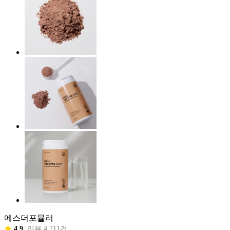
에스더포뮬러
4.9
리뷰 4,711건