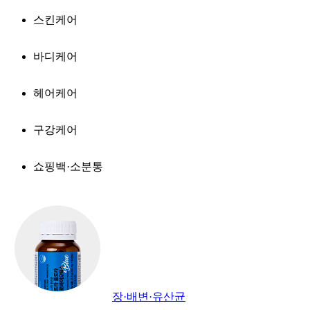
스킨케어
바디케어
헤어케어
구강케어
쇼핑백·소분통
장·배변·유산균