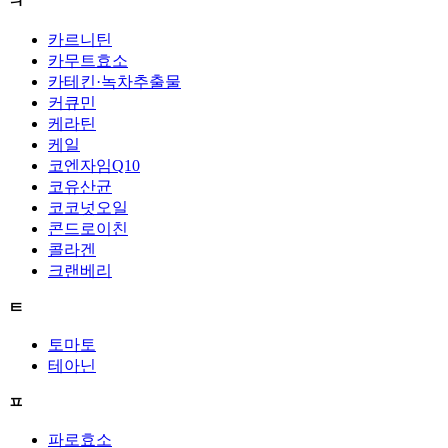
ㅋ
카르니틴
카무트효소
카테킨·녹차추출물
커큐민
케라틴
케일
코엔자임Q10
코유산균
코코넛오일
콘드로이친
콜라겐
크랜베리
ㅌ
토마토
테아닌
ㅍ
파로효소