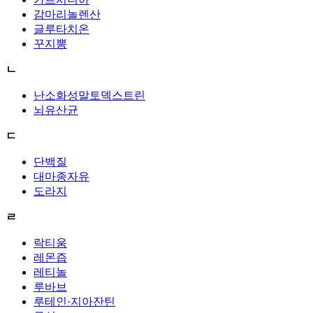
감마리놀렌산
글루타치온
꾸지뽕
ㄴ
난소화성말토덱스트린
뇌유산균
ㄷ
단백질
대마종자유
도라지
ㄹ
락티움
레몬즙
레티놀
루바브
루테인·지아잔틴