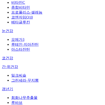
비타민C
종합비타민
프로폴리스·셀레늄
코엔자임Q10
베타글루칸
눈건강
오메가3
루테인·지아잔틴
아스타잔틴
코건강
간·위건강
밀크씨슬
그린세라·꾸지뽕
갱년기
회화나무추출물
루바브