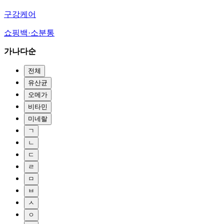
구강케어
쇼핑백·소분통
가나다순
전체
유산균
오메가
비타민
미네랄
ㄱ
ㄴ
ㄷ
ㄹ
ㅁ
ㅂ
ㅅ
ㅇ