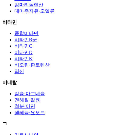
감마리놀렌산
대마종자유·오일류
비타민
종합비타민
비타민B군
비타민C
비타민D
비타민K
비오틴·판토텐산
엽산
미네랄
칼슘·마그네슘
전해질·칼륨
철분·아연
셀레늄·요오드
ㄱ
가르시니아