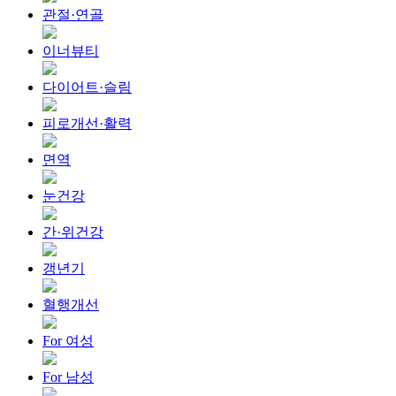
관절·연골
이너뷰티
다이어트·슬림
피로개선·활력
면역
눈건강
간·위건강
갱년기
혈행개선
For 여성
For 남성