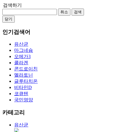
검색하기
취소
검색
닫기
인기검색어
유산균
마그네슘
오메가3
콜라겐
콘드로이친
멜라토닌
글루타치온
비타민D
코큐텐
국민영양
카테고리
유산균