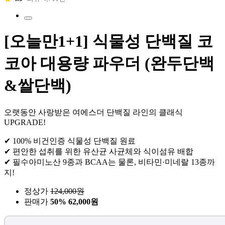
[오늘만1+1] 식물성 단백질 코
코아 대용량 파우더 (완두단백
&쌀단백)
오랫동안 사랑받은 여에스더 단백질 라인의 클래식
UPGRADE!
✔ 100% 비건인증 식물성 단백질 원료
✔ 편안한 섭취를 위한 유산균 사균체와 식이섬유 배합
✔ 필수아미노산 9종과 BCAA는 물론, 비타민·미네랄 13종까
지!
정상가
124,000
원
판매가
50%
62,000원