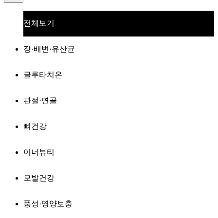
전체보기
장·배변·유산균
글루타치온
관절·연골
뼈건강
이너뷰티
모발건강
풍성·영양보충