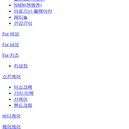
NMN(엔엠엔)
아르기닌·블랙마카
레티놀
건강간식
For 여성
For 남성
For 키즈
키성장
스킨케어
마스크팩
기미·미백
선케어
핸드크림
바디케어
헤어케어