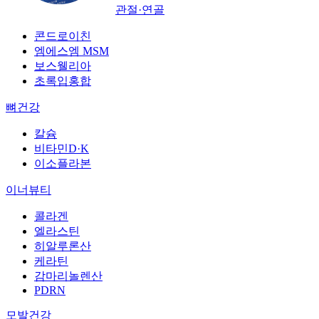
관절·연골
콘드로이친
엠에스엠 MSM
보스웰리아
초록입홍합
뼈건강
칼슘
비타민D·K
이소플라본
이너뷰티
콜라겐
엘라스틴
히알루론산
케라틴
감마리놀렌산
PDRN
모발건강