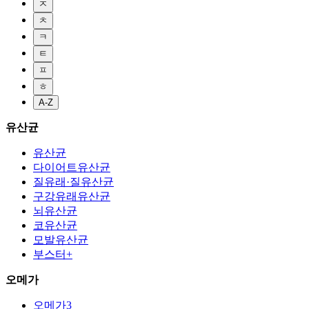
ㅈ
ㅊ
ㅋ
ㅌ
ㅍ
ㅎ
A-Z
유산균
유산균
다이어트유산균
질유래·질유산균
구강유래유산균
뇌유산균
코유산균
모발유산균
부스터+
오메가
오메가3