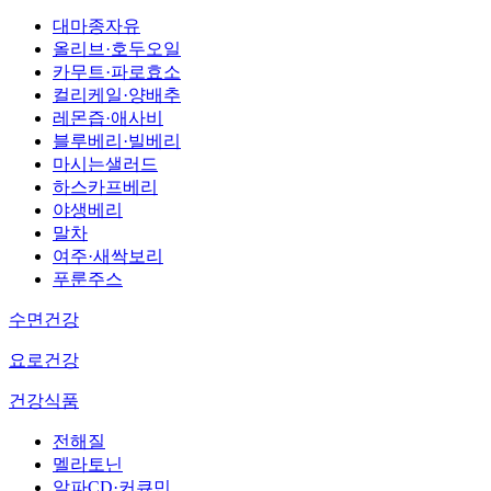
대마종자유
올리브·호두오일
카무트·파로효소
컬리케일·양배추
레몬즙·애사비
블루베리·빌베리
마시는샐러드
하스카프베리
야생베리
말차
여주·새싹보리
푸룬주스
수면건강
요로건강
건강식품
전해질
멜라토닌
알파CD·커큐민