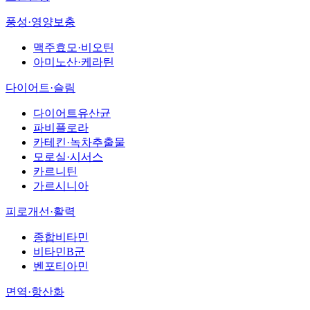
풍성·영양보충
맥주효모·비오틴
아미노산·케라틴
다이어트·슬림
다이어트유산균
파비플로라
카테킨·녹차추출물
모로실·시서스
카르니틴
가르시니아
피로개선·활력
종합비타민
비타민B군
벤포티아민
면역·항산화