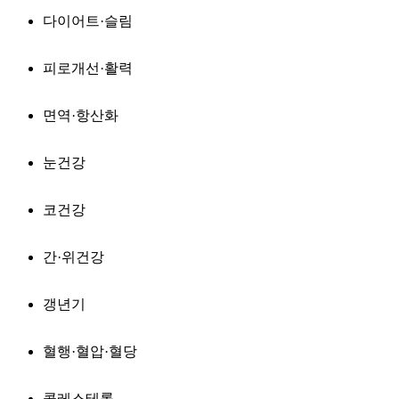
다이어트·슬림
피로개선·활력
면역·항산화
눈건강
코건강
간·위건강
갱년기
혈행·혈압·혈당
콜레스테롤