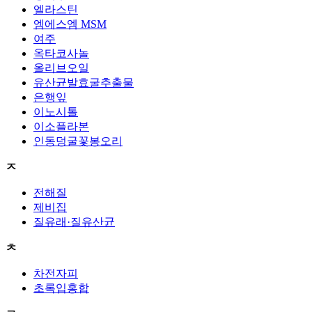
엘라스틴
엠에스엠 MSM
여주
옥타코사놀
올리브오일
유산균발효굴추출물
은행잎
이노시톨
이소플라본
인동덩굴꽃봉오리
ㅈ
전해질
제비집
질유래·질유산균
ㅊ
차전자피
초록입홍합