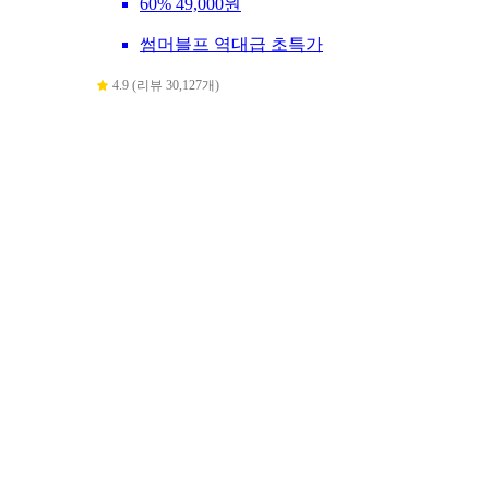
60%
49,000원
썸머블프 역대급 초특가
4.9 (리뷰 30,127개)