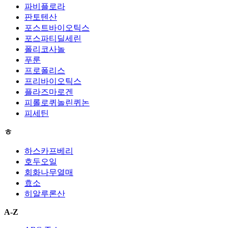
파비플로라
판토텐산
포스트바이오틱스
포스파티딜세린
폴리코사놀
푸룬
프로폴리스
프리바이오틱스
플라즈마로겐
피롤로퀴놀린퀴논
피세틴
ㅎ
하스카프베리
호두오일
회화나무열매
효소
히알루론산
A-Z