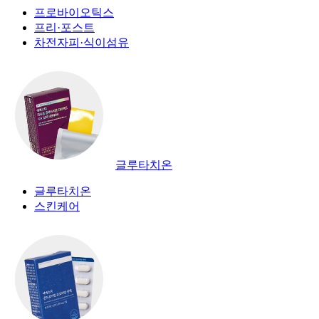
프로바이오틱스
프리·포스트
차전자피·식이섬유
글루타치온
글루타치온
스킨케어