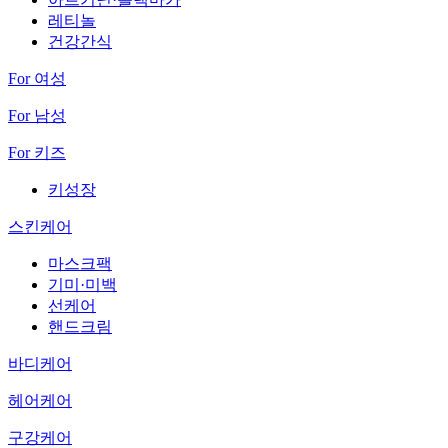
레티놀
건강간식
For 여성
For 남성
For 키즈
키성장
스킨케어
마스크팩
기미·미백
선케어
핸드크림
바디케어
헤어케어
구강케어