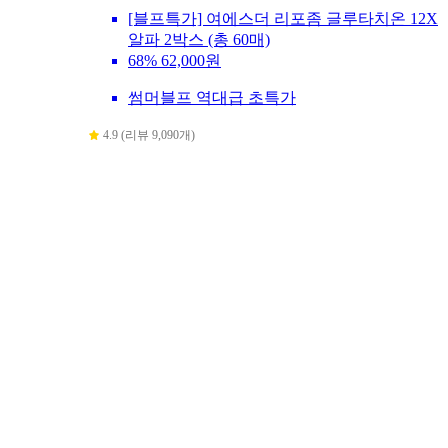
[블프특가] 여에스더 리포좀 글루타치온 12X
알파 2박스 (총 60매)
68%
62,000원
썸머블프 역대급 초특가
4.9 (리뷰 9,090개)