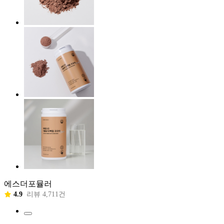
에스더포뮬러
4.9
리뷰 4,711건