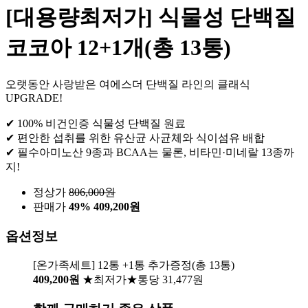
[대용량최저가] 식물성 단백질
코코아 12+1개(총 13통)
오랫동안 사랑받은 여에스더 단백질 라인의 클래식
UPGRADE!
✔ 100% 비건인증 식물성 단백질 원료
✔ 편안한 섭취를 위한 유산균 사균체와 식이섬유 배합
✔ 필수아미노산 9종과 BCAA는 물론, 비타민·미네랄 13종까
지!
정상가
806,000
원
판매가
49%
409,200원
옵션정보
[온가족세트] 12통 +1통 추가증정(총 13통)
409,200원
★최저가★통당 31,477원