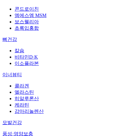
콘드로이친
엠에스엠 MSM
보스웰리아
초록입홍합
뼈건강
칼슘
비타민D·K
이소플라본
이너뷰티
콜라겐
엘라스틴
히알루론산
케라틴
감마리놀렌산
모발건강
풍성·영양보충