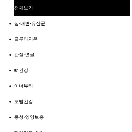
전체보기
장·배변·유산균
글루타치온
관절·연골
뼈건강
이너뷰티
모발건강
풍성·영양보충