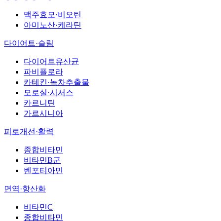
맥주효모·비오틴
아미노산·케라틴
다이어트·슬림
다이어트유산균
파비플로라
카테킨·녹차추출물
모로실·시서스
카르니틴
가르시니아
피로개선·활력
종합비타민
비타민B군
벤포티아민
면역·항산화
비타민C
종합비타민