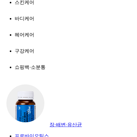
스킨케어
바디케어
헤어케어
구강케어
쇼핑백·소분통
장·배변·유산균
프로바이오틱스