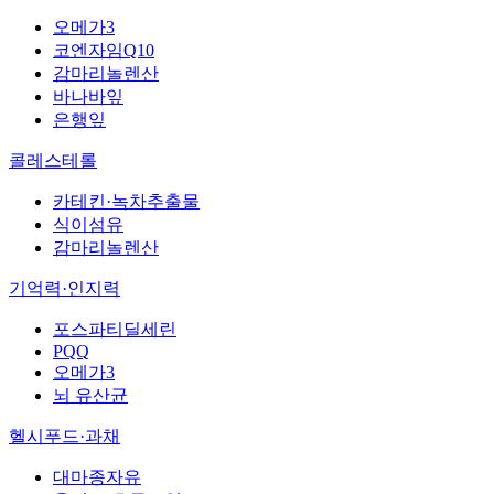
오메가3
코엔자임Q10
감마리놀렌산
바나바잎
은행잎
콜레스테롤
카테킨·녹차추출물
식이섬유
감마리놀렌산
기억력·인지력
포스파티딜세린
PQQ
오메가3
뇌 유산균
헬시푸드·과채
대마종자유