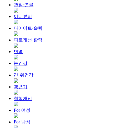
관절·연골
이너뷰티
다이어트·슬림
피로개선·활력
면역
눈건강
간·위건강
갱년기
혈행개선
For 여성
For 남성