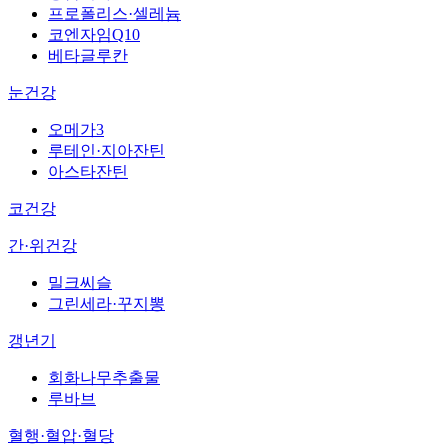
프로폴리스·셀레늄
코엔자임Q10
베타글루칸
눈건강
오메가3
루테인·지아잔틴
아스타잔틴
코건강
간·위건강
밀크씨슬
그린세라·꾸지뽕
갱년기
회화나무추출물
루바브
혈행·혈압·혈당