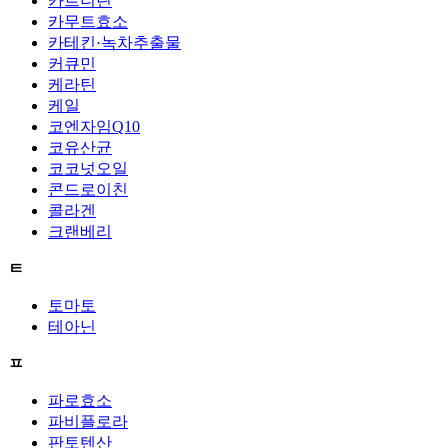
카르니틴
카무트효소
카테킨·녹차추출물
커큐민
케라틴
케일
코엔자임Q10
코유산균
코코넛오일
콘드로이친
콜라겐
크랜베리
ㅌ
토마토
테아닌
ㅍ
파로효소
파비플로라
판토텐산