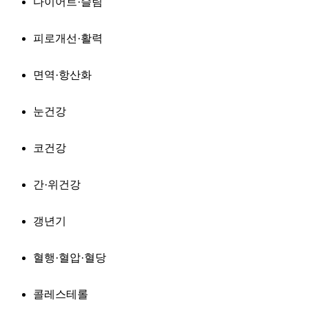
다이어트·슬림
피로개선·활력
면역·항산화
눈건강
코건강
간·위건강
갱년기
혈행·혈압·혈당
콜레스테롤