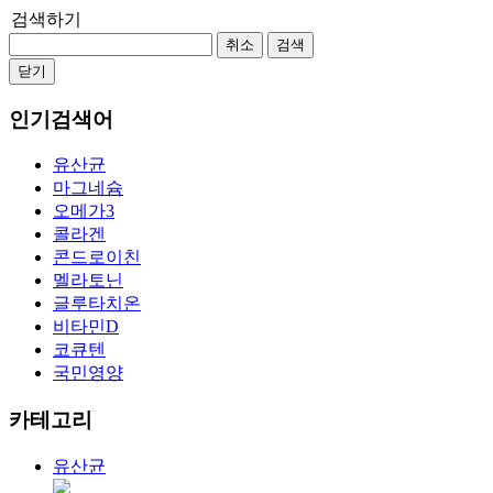
검색하기
취소
검색
닫기
인기검색어
유산균
마그네슘
오메가3
콜라겐
콘드로이친
멜라토닌
글루타치온
비타민D
코큐텐
국민영양
카테고리
유산균