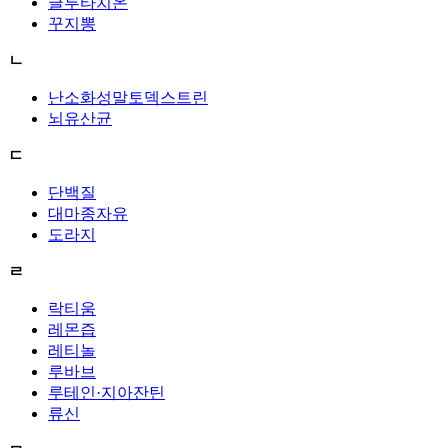
글루타치온
꾸지뽕
ㄴ
난소화성말토덱스트린
뇌유산균
ㄷ
단백질
대마종자유
도라지
ㄹ
락티움
레몬즙
레티놀
루바브
루테인·지아잔틴
류신