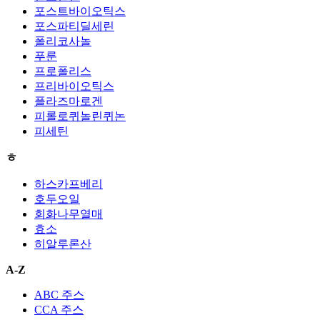
포스트바이오틱스
포스파티딜세린
폴리코사놀
푸룬
프로폴리스
프리바이오틱스
플라즈마로겐
피롤로퀴놀린퀴논
피세틴
ㅎ
하스카프베리
호두오일
회화나무열매
효소
히알루론산
A-Z
ABC 주스
CCA 주스