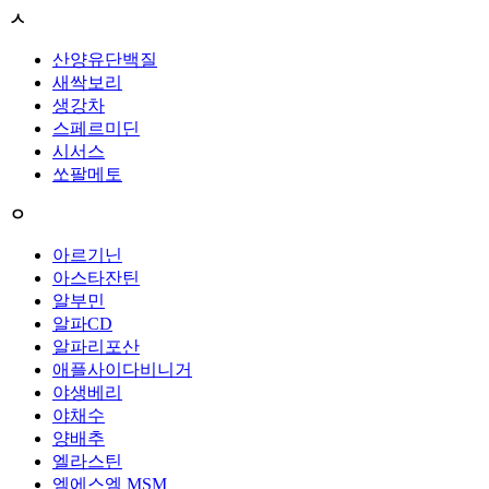
ㅅ
산양유단백질
새싹보리
생강차
스페르미딘
시서스
쏘팔메토
ㅇ
아르기닌
아스타잔틴
알부민
알파CD
알파리포산
애플사이다비니거
야생베리
야채수
양배추
엘라스틴
엠에스엠 MSM