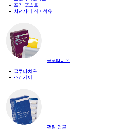
프리·포스트
차전자피·식이섬유
글루타치온
글루타치온
스킨케어
관절·연골