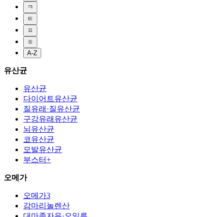
ㅋ
ㅌ
ㅍ
ㅎ
A-Z
유산균
유산균
다이어트유산균
질유래·질유산균
구강유래유산균
뇌유산균
코유산균
모발유산균
부스터+
오메가
오메가3
감마리놀렌산
대마종자유·오일류