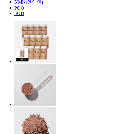
NMN(엔엠엔)
PQQ
SOD