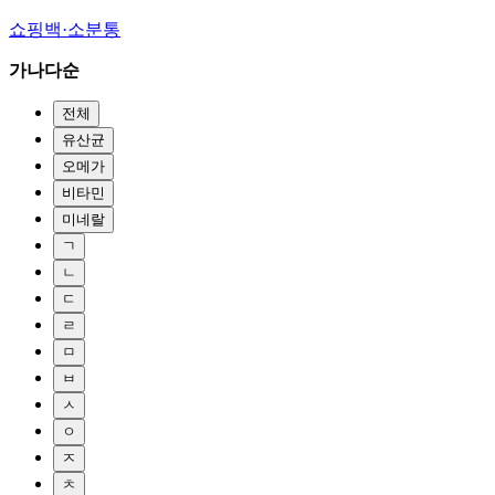
쇼핑백·소분통
가나다순
전체
유산균
오메가
비타민
미네랄
ㄱ
ㄴ
ㄷ
ㄹ
ㅁ
ㅂ
ㅅ
ㅇ
ㅈ
ㅊ