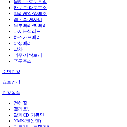
올리브·호두오일
카무트·파로효소
컬리케일·양배추
레몬즙·애사비
블루베리·빌베리
마시는샐러드
하스카프베리
야생베리
말차
여주·새싹보리
푸룬주스
수면건강
요로건강
건강식품
전해질
멜라토닌
알파CD·커큐민
NMN(엔엠엔)
아르기닌·블랙마카