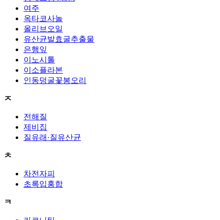
여주
옥타코사놀
올리브오일
유산균발효굴추출물
은행잎
이노시톨
이소플라본
인동덩굴꽃봉오리
ㅈ
전해질
제비집
질유래·질유산균
ㅊ
차전자피
초록입홍합
ㅋ