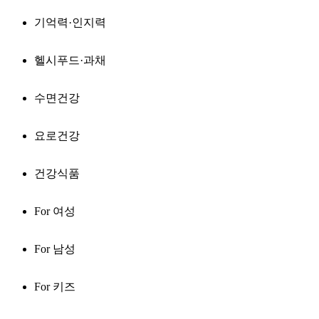
기억력·인지력
헬시푸드·과채
수면건강
요로건강
건강식품
For 여성
For 남성
For 키즈