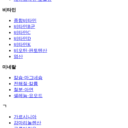
비타민
종합비타민
비타민B군
비타민C
비타민D
비타민K
비오틴·판토텐산
엽산
미네랄
칼슘·마그네슘
전해질·칼륨
철분·아연
셀레늄·요오드
ㄱ
가르시니아
감마리놀렌산