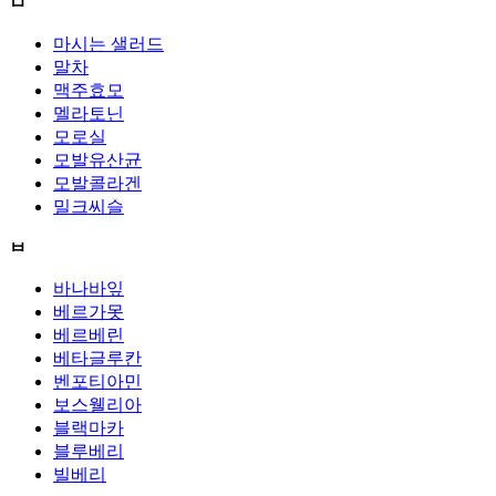
ㅁ
마시는 샐러드
말차
맥주효모
멜라토닌
모로실
모발유산균
모발콜라겐
밀크씨슬
ㅂ
바나바잎
베르가못
베르베린
베타글루칸
벤포티아민
보스웰리아
블랙마카
블루베리
빌베리