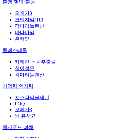
혈행·혈압·혈당
오메가3
코엔자임Q10
감마리놀렌산
바나바잎
은행잎
콜레스테롤
카테킨·녹차추출물
식이섬유
감마리놀렌산
기억력·인지력
포스파티딜세린
PQQ
오메가3
뇌 유산균
헬시푸드·과채