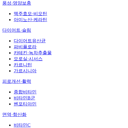
풍성·영양보충
맥주효모·비오틴
아미노산·케라틴
다이어트·슬림
다이어트유산균
파비플로라
카테킨·녹차추출물
모로실·시서스
카르니틴
가르시니아
피로개선·활력
종합비타민
비타민B군
벤포티아민
면역·항산화
비타민C