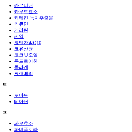
카르니틴
카무트효소
카테킨·녹차추출물
커큐민
케라틴
케일
코엔자임Q10
코유산균
코코넛오일
콘드로이친
콜라겐
크랜베리
ㅌ
토마토
테아닌
ㅍ
파로효소
파비플로라