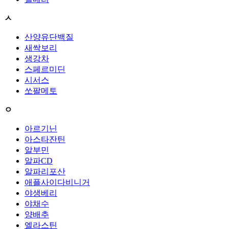
ㅅ
산양유단백질
새싹보리
생강차
스페르미딘
시서스
쏘팔메토
ㅇ
아르기닌
아스타잔틴
알부민
알파CD
알파리포산
애플사이다비니거
야생베리
야채수
양배추
엘라스틴