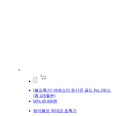
[블프특가] 여에스더 유산균 골드 Pro 2박스
(총 4개월분)
60%
49,000원
썸머블프 역대급 초특가