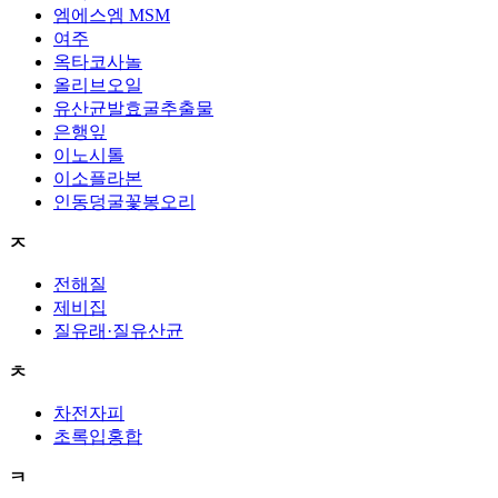
엠에스엠 MSM
여주
옥타코사놀
올리브오일
유산균발효굴추출물
은행잎
이노시톨
이소플라본
인동덩굴꽃봉오리
ㅈ
전해질
제비집
질유래·질유산균
ㅊ
차전자피
초록입홍합
ㅋ