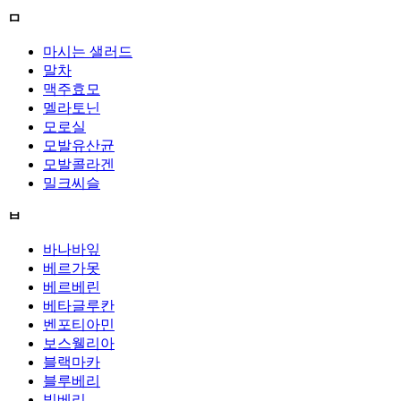
ㅁ
마시는 샐러드
말차
맥주효모
멜라토닌
모로실
모발유산균
모발콜라겐
밀크씨슬
ㅂ
바나바잎
베르가못
베르베린
베타글루칸
벤포티아민
보스웰리아
블랙마카
블루베리
빌베리