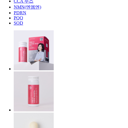
CCA 주스
NMN(엔엠엔)
PDRN
PQQ
SOD