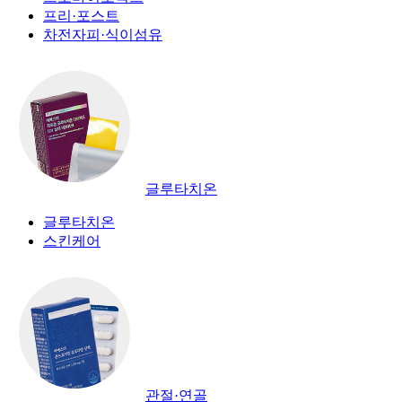
프리·포스트
차전자피·식이섬유
글루타치온
글루타치온
스킨케어
관절·연골