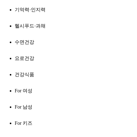
기억력·인지력
헬시푸드·과채
수면건강
요로건강
건강식품
For 여성
For 남성
For 키즈