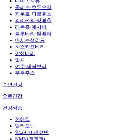
대마종자유
올리브·호두오일
카무트·파로효소
컬리케일·양배추
레몬즙·애사비
블루베리·빌베리
마시는샐러드
하스카프베리
야생베리
말차
여주·새싹보리
푸룬주스
수면건강
요로건강
건강식품
전해질
멜라토닌
알파CD·커큐민
NMN(엔엠엔)