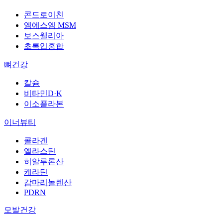
콘드로이친
엠에스엠 MSM
보스웰리아
초록입홍합
뼈건강
칼슘
비타민D·K
이소플라본
이너뷰티
콜라겐
엘라스틴
히알루론산
케라틴
감마리놀렌산
PDRN
모발건강