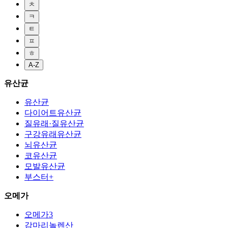
ㅊ
ㅋ
ㅌ
ㅍ
ㅎ
A-Z
유산균
유산균
다이어트유산균
질유래·질유산균
구강유래유산균
뇌유산균
코유산균
모발유산균
부스터+
오메가
오메가3
감마리놀렌산