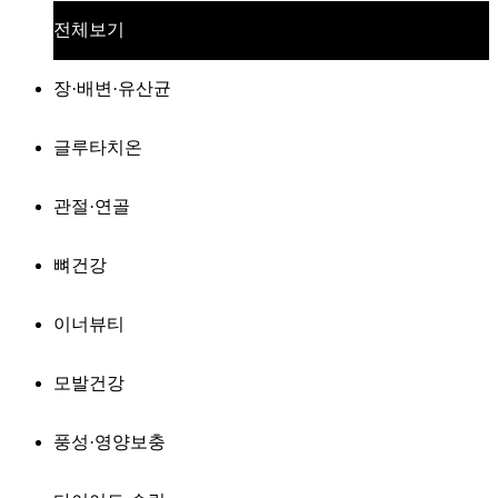
전체보기
장·배변·유산균
글루타치온
관절·연골
뼈건강
이너뷰티
모발건강
풍성·영양보충