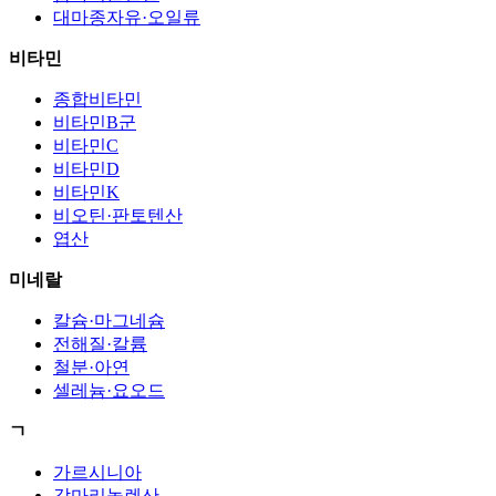
대마종자유·오일류
비타민
종합비타민
비타민B군
비타민C
비타민D
비타민K
비오틴·판토텐산
엽산
미네랄
칼슘·마그네슘
전해질·칼륨
철분·아연
셀레늄·요오드
ㄱ
가르시니아
감마리놀렌산