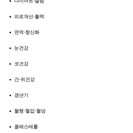
다이어트·슬림
피로개선·활력
면역·항산화
눈건강
코건강
간·위건강
갱년기
혈행·혈압·혈당
콜레스테롤