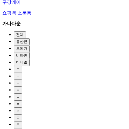
구강케어
쇼핑백·소분통
가나다순
전체
유산균
오메가
비타민
미네랄
ㄱ
ㄴ
ㄷ
ㄹ
ㅁ
ㅂ
ㅅ
ㅇ
ㅈ