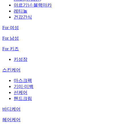
아르기닌·블랙마카
레티놀
건강간식
For 여성
For 남성
For 키즈
키성장
스킨케어
마스크팩
기미·미백
선케어
핸드크림
바디케어
헤어케어