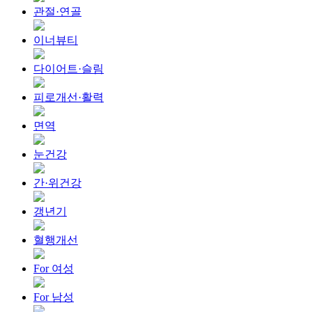
관절·연골
이너뷰티
다이어트·슬림
피로개선·활력
면역
눈건강
간·위건강
갱년기
혈행개선
For 여성
For 남성