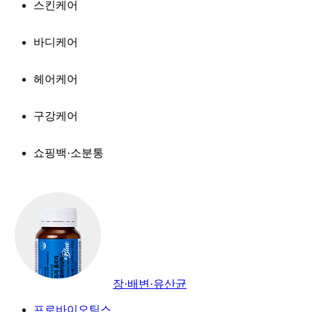
스킨케어
바디케어
헤어케어
구강케어
쇼핑백·소분통
장·배변·유산균
프로바이오틱스