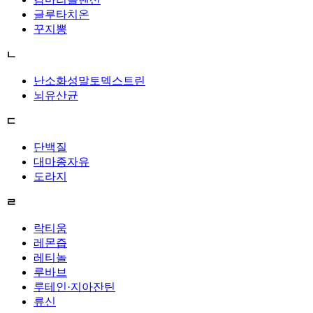
글루타치온
꾸지뽕
ㄴ
난소화성말토덱스트린
뇌유산균
ㄷ
단백질
대마종자유
도라지
ㄹ
락티움
레몬즙
레티놀
루바브
루테인·지아잔틴
류신