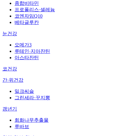
종합비타민
프로폴리스·셀레늄
코엔자임Q10
베타글루칸
눈건강
오메가3
루테인·지아잔틴
아스타잔틴
코건강
간·위건강
밀크씨슬
그린세라·꾸지뽕
갱년기
회화나무추출물
루바브