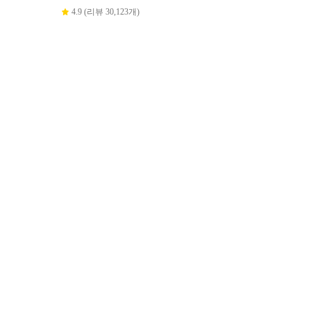
4.9 (리뷰 30,123개)