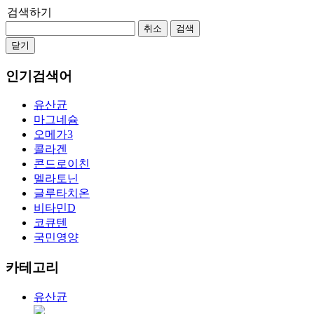
검색하기
취소
검색
닫기
인기검색어
유산균
마그네슘
오메가3
콜라겐
콘드로이친
멜라토닌
글루타치온
비타민D
코큐텐
국민영양
카테고리
유산균