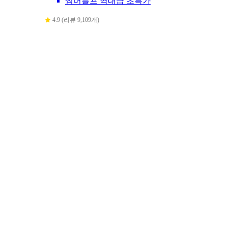
썸머블프 역대급 초특가
4.9 (리뷰 9,109개)