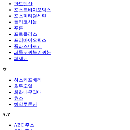
판토텐산
포스트바이오틱스
포스파티딜세린
폴리코사놀
푸룬
프로폴리스
프리바이오틱스
플라즈마로겐
피롤로퀴놀린퀴논
피세틴
ㅎ
하스카프베리
호두오일
회화나무열매
효소
히알루론산
A-Z
ABC 주스